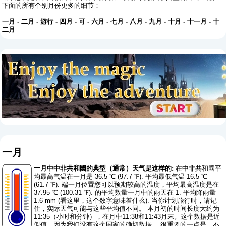
下面的所有个别月份更多的细节：
一月
-
二月
-
游行
-
四月
-
可
-
六月
-
七月
-
八月
-
九月
-
十月
-
十一月
-
十
二月
一月
一月中中非共和國的典型（通常）天气是这样的:
在中非共和國平
均最高气温在一月是 36.5 ℃ (97.7 ℉). 平均最低气温 16.5 ℃
(61.7 ℉). 端一月位置您可以预期较高的温度，平均最高温度是在
37.95 ℃ (100.31 ℉). 的平均数量一月中的雨天在 1. 平均降雨量
1.6 mm (
看这里，这个数字意味着什么
). 当你计划旅行时，请记
住，实际天气可能与这些平均值不同。 本月初的时间长度大约为
11:35（小时和分钟），在月中11:38和11:43月末。这个数据是近
似值，因为我们没有这个国家的确切数据。 很重要的一点是，不