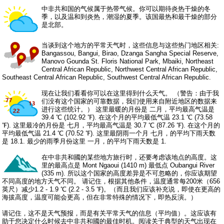
中非共和国的气候属于热带气候。你可以期待炎热干燥的冬
季，以及温和到炎热，潮湿的夏季。该国最热和最干燥的部分
是北部。
当谈到这个地方的平常天气时，这些信息与这些热门地区相关:
Bangassou, Bangui, Birao, Dzanga Sangha Special Reserve,
Manovo Gounda St. Floris National Park, Mbaiki, Northeast
Central African Republic, Northwest Central African Republic,
Southeast Central African Republic, Southwest Central African Republic.
现在让我们看看你可以在这里得到什么天气。 （警告：由于我
们没有这个国家的可靠数据，我们使用来自附近地区的数据来
进行这些统计。） 这里最暖的月份是 二月，平均最高气温是
39.4 ℃ (102.92 ℉). 在这个月的平均最低气温 23.1 ℃ (73.58
℉). 这里最冷的月份是 七月，平均最高气温是 30.7 ℃ (87.26 ℉). 在这个月的
平均最低气温 21.4 ℃ (70.52 ℉). 这里最阴雨一个月 七月，的平均下雨天数
是 18.1. 最少的雨季月份这里 一月，的平均下雨天数是 1.
在中非共和國的某些地方旅行时，还要考虑该地点的高度。这
里的最高点是 Mont Ngaoui (1410 m) 最低点 Oubangui River
(335 m). 所以这个国家的高度差异是不可忽略的，你应该期望
不同高度的地方天气不同。 请记住，根据其他条件，温度通常每200米（656
英尺）减少1.2 - 1.9 ℃ (2.2 - 3.5 ℉)。（而且我们应该补充说，即使在更高的
海拔高度，温度可能会更高，但在非常特殊的情况下，即热反演。）
请记住，这不是天气预报，而是有关平常天气的信息（平均值）。这应该有
助于您决定什么时候去中非共和國的最佳时机。阅读关于典型的天气出现在