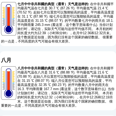
七月中中非共和國的典型（通常）天气是这样的:
在中非共和國平
均最高气温在七月是 30.7 ℃ (87.26 ℉). 平均最低气温 21.4 ℃
(70.52 ℉). 起始七月位置您可以预期较高的温度，平均最高温度是
在 31.1 ℃ (87.98 ℉). 端七月位置您可以预期较高的温度，平均最
高温度是在 31.15 ℃ (88.07 ℉). 的平均数量七月中的雨天在 18.1.
平均降雨量 245.3 mm (
看这里，这个数字意味着什么
). 当你计划
旅行时，请记住，实际天气可能与这些平均值不同。 本月初的时
间长度大约为12:39（小时和分钟），在月中12:36和12:32月末。
这个数据是近似值，因为我们没有这个国家的确切数据。 很重要
的一点是，不同高度的天气可能会有很大差异。
八月
八月中中非共和國的典型（通常）天气是这样的:
在中非共和國平
均最高气温在八月是 31.6 ℃ (88.88 ℉). 平均最低气温 21.6 ℃
(70.88 ℉). 起始八月位置您可以预期较低的温度，平均最高温度是
在 31.15 ℃ (88.07 ℉). 端八月位置您可以预期较高的温度，平均
最高温度是在 32.35 ℃ (90.23 ℉). 的平均数量八月中的雨天在
16.3. 平均降雨量 167.7 mm (
看这里，这个数字意味着什么
). 当你
计划旅行时，请记住，实际天气可能与这些平均值不同。 本月初
的时间长度大约为12:32（小时和分钟），在月中12:26和12:19月
末。这个数据是近似值，因为我们没有这个国家的确切数据。 很
重要的一点是，不同高度的天气可能会有很大差异。