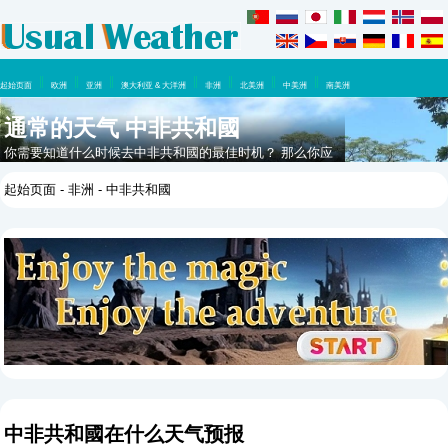
起始页面
欧洲
亚洲
澳大利亚 & 大洋洲
非洲
北美洲
中美洲
南美洲
通常的天气 中非共和國
你需要知道什么时候去中非共和國的最佳时机？ 那么你应
该看看这里，在这一年里你可以期待什么天气。
起始页面
-
非洲
- 中非共和國
中非共和國在什么天气预报