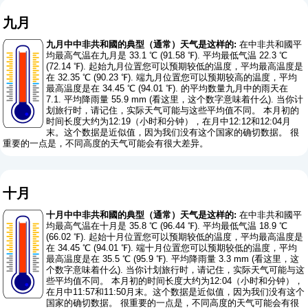
九月
九月中中非共和國的典型（通常）天气是这样的:
在中非共和國平
均最高气温在九月是 33.1 ℃ (91.58 ℉). 平均最低气温 22.3 ℃
(72.14 ℉). 起始九月位置您可以预期较低的温度，平均最高温度是
在 32.35 ℃ (90.23 ℉). 端九月位置您可以预期较高的温度，平均
最高温度是在 34.45 ℃ (94.01 ℉). 的平均数量九月中的雨天在
7.1. 平均降雨量 55.9 mm (
看这里，这个数字意味着什么
). 当你计
划旅行时，请记住，实际天气可能与这些平均值不同。 本月初的
时间长度大约为12:19（小时和分钟），在月中12:12和12:04月
末。这个数据是近似值，因为我们没有这个国家的确切数据。 很
重要的一点是，不同高度的天气可能会有很大差异。
十月
十月中中非共和國的典型（通常）天气是这样的:
在中非共和國平
均最高气温在十月是 35.8 ℃ (96.44 ℉). 平均最低气温 18.9 ℃
(66.02 ℉). 起始十月位置您可以预期较低的温度，平均最高温度是
在 34.45 ℃ (94.01 ℉). 端十月位置您可以预期较低的温度，平均
最高温度是在 35.5 ℃ (95.9 ℉). 平均降雨量 3.3 mm (
看这里，这
个数字意味着什么
). 当你计划旅行时，请记住，实际天气可能与这
些平均值不同。 本月初的时间长度大约为12:04（小时和分钟），
在月中11:57和11:50月末。这个数据是近似值，因为我们没有这个
国家的确切数据。 很重要的一点是，不同高度的天气可能会有很