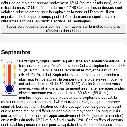
début de ce mois est approximativement 13:14 (heures et minutes), en le
milieu du mois 12:58 et à la fin du mois 12:40.Ces chiffres ci-dessus sont
valables principalement pour la capitale et la zone qui l'entoure. Il est
important de dire que le temps peut différer de manière significative à
différentes altitudes, en particulier dans les montagnes.
Tapez ou cliquez ici pour voir les informations sur la météo dans plus
d'endroits dans Cuba
Septembre
Le temps typique (habituel) en Cuba en Septembre est-ce:
La
température la plus élevée moyenne Cuba à Septembre est 30.9
℃ (87.62 ℉). la plus basse température moyenne est 24.3 ℃
(75.74 ℉). Au début Septembre vous pouvez vous attendre à
plus haut températures, la température la plus élevée moyenne
est autour de plus 31.65 ℃ (88.97 ℉). Au fin Septembre vous
pouvez vous attendre à bas températures, la température la plus
élevée moyenne est autour de plus 30.45 ℃ (86.81 ℉). Le
nombre moyen de jours pluvieux dans Septembre est 10. la
moyenne des précipitations est 141 mm (
regardez ici, ce que ce nombre
signifie
). Lors de la planification de votre voyage, veuillez garder à l'esprit
que le temps réel peut différer de ces valeurs moyennes. La longueur du
jour au début de ce mois est approximativement 12:40 (heures et minutes),
en le milieu du mois 12:21 et à la fin du mois 12:01.Ces chiffres ci-dessus
sont valables principalement pour la capitale et la zone qui l'entoure. Il est