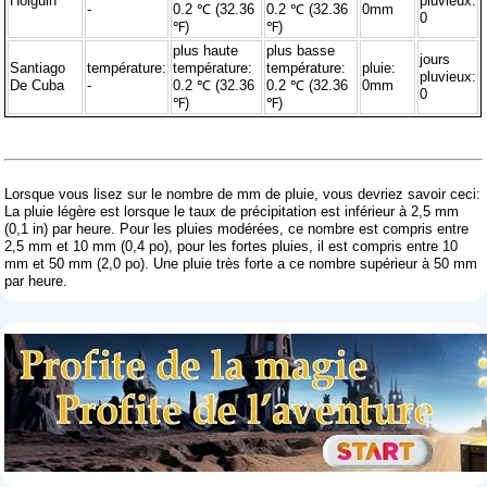
Holguin
pluvieux:
-
0.2 ℃ (32.36
0.2 ℃ (32.36
0mm
0
℉)
℉)
plus haute
plus basse
jours
Santiago
température:
température:
température:
pluie:
pluvieux:
De Cuba
-
0.2 ℃ (32.36
0.2 ℃ (32.36
0mm
0
℉)
℉)
Lorsque vous lisez sur le nombre de mm de pluie, vous devriez savoir ceci:
La pluie légère est lorsque le taux de précipitation est inférieur à 2,5 mm
(0,1 in) par heure. Pour les pluies modérées, ce nombre est compris entre
2,5 mm et 10 mm (0,4 po), pour les fortes pluies, il est compris entre 10
mm et 50 mm (2,0 po). Une pluie très forte a ce nombre supérieur à 50 mm
par heure.