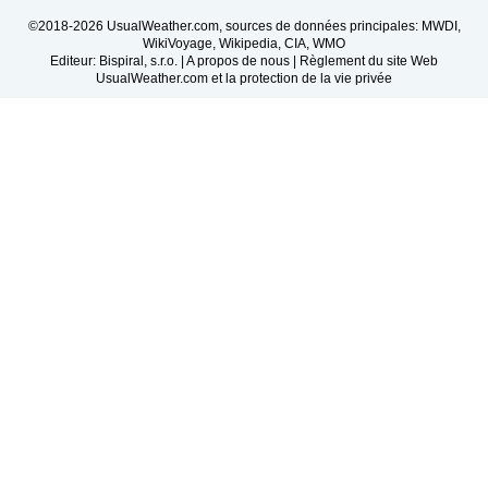
©2018-2026 UsualWeather.com, sources de données principales: MWDI,
WikiVoyage, Wikipedia, CIA, WMO
Editeur: Bispiral, s.r.o. |
A propos de nous
|
Règlement du site Web
UsualWeather.com et la protection de la vie privée