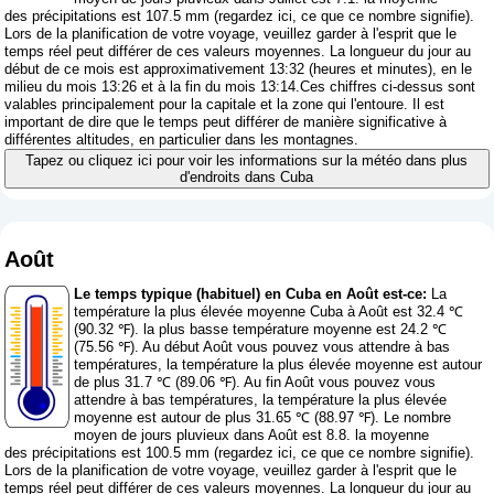
des précipitations est 107.5 mm (
regardez ici, ce que ce nombre signifie
).
Lors de la planification de votre voyage, veuillez garder à l'esprit que le
temps réel peut différer de ces valeurs moyennes. La longueur du jour au
début de ce mois est approximativement 13:32 (heures et minutes), en le
milieu du mois 13:26 et à la fin du mois 13:14.Ces chiffres ci-dessus sont
valables principalement pour la capitale et la zone qui l'entoure. Il est
important de dire que le temps peut différer de manière significative à
différentes altitudes, en particulier dans les montagnes.
Tapez ou cliquez ici pour voir les informations sur la météo dans plus
d'endroits dans Cuba
Août
Le temps typique (habituel) en Cuba en Août est-ce:
La
température la plus élevée moyenne Cuba à Août est 32.4 ℃
(90.32 ℉). la plus basse température moyenne est 24.2 ℃
(75.56 ℉). Au début Août vous pouvez vous attendre à bas
températures, la température la plus élevée moyenne est autour
de plus 31.7 ℃ (89.06 ℉). Au fin Août vous pouvez vous
attendre à bas températures, la température la plus élevée
moyenne est autour de plus 31.65 ℃ (88.97 ℉). Le nombre
moyen de jours pluvieux dans Août est 8.8. la moyenne
des précipitations est 100.5 mm (
regardez ici, ce que ce nombre signifie
).
Lors de la planification de votre voyage, veuillez garder à l'esprit que le
temps réel peut différer de ces valeurs moyennes. La longueur du jour au