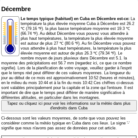
Décembre
Le temps typique (habituel) en Cuba en Décembre est-ce:
La
température la plus élevée moyenne Cuba à Décembre est 26.2
℃ (79.16 ℉). la plus basse température moyenne est 19.3 ℃
(66.74 ℉). Au début Décembre vous pouvez vous attendre à
plus haut températures, la température la plus élevée moyenne
est autour de plus 27 ℃ (80.6 ℉). Au fin Décembre vous pouvez
vous attendre à plus haut températures, la température la plus
élevée moyenne est autour de plus 26.3 ℃ (79.34 ℉). Le
nombre moyen de jours pluvieux dans Décembre est 5.1. la
moyenne des précipitations est 56.7 mm (
regardez ici, ce que ce nombre
signifie
). Lors de la planification de votre voyage, veuillez garder à l'esprit
que le temps réel peut différer de ces valeurs moyennes. La longueur du
jour au début de ce mois est approximativement 10:52 (heures et minutes),
en le milieu du mois 10:44 et à la fin du mois 10:42.Ces chiffres ci-dessus
sont valables principalement pour la capitale et la zone qui l'entoure. Il est
important de dire que le temps peut différer de manière significative à
différentes altitudes, en particulier dans les montagnes.
Tapez ou cliquez ici pour voir les informations sur la météo dans plus
d'endroits dans Cuba
Ci-dessous sont les valeurs moyennes, de sorte que vous pouvez les
considérer comme la météo typique en Cuba dans ces lieux. Le signe '-'
signifie que nous n'avons pas assez de données pour cet article.