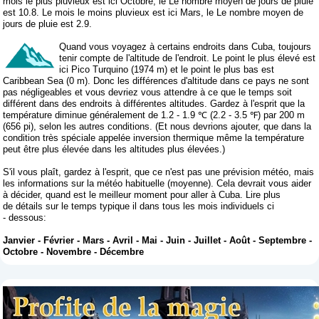
mois le plus pluvieux est ici Octobre, le Le nombre moyen de jours de pluie
est 10.8. Le mois le moins pluvieux est ici Mars, le Le nombre moyen de
jours de pluie est 2.9.
Quand vous voyagez à certains endroits dans Cuba, toujours
tenir compte de l'altitude de l'endroit. Le point le plus élevé est
ici Pico Turquino (1974 m) et le point le plus bas est
Caribbean Sea (0 m). Donc les différences d'altitude dans ce pays ne sont
pas négligeables et vous devriez vous attendre à ce que le temps soit
différent dans des endroits à différentes altitudes. Gardez à l'esprit que la
température diminue généralement de 1.2 - 1.9 ℃ (2.2 - 3.5 ℉) par 200 m
(656 pi), selon les autres conditions. (Et nous devrions ajouter, que dans la
condition très spéciale appelée inversion thermique même la température
peut être plus élevée dans les altitudes plus élevées.)
S'il vous plaît, gardez à l'esprit, que ce n'est pas une prévision météo, mais
les informations sur la météo habituelle (moyenne). Cela devrait vous aider
à décider, quand est le meilleur moment pour aller à Cuba. Lire plus
de détails sur le temps typique il dans tous les mois individuels ci
- dessous:
Janvier
-
Février
-
Mars
-
Avril
-
Mai
-
Juin
-
Juillet
-
Août
-
Septembre
-
Octobre
-
Novembre
-
Décembre