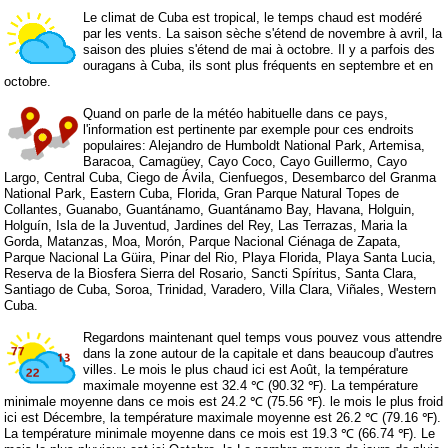
Le climat de Cuba est tropical, le temps chaud est modéré
par les vents. La saison sèche s'étend de novembre à avril, la
saison des pluies s'étend de mai à octobre. Il y a parfois des
ouragans à Cuba, ils sont plus fréquents en septembre et en
octobre.
Quand on parle de la météo habituelle dans ce pays,
l'information est pertinente par exemple pour ces endroits
populaires: Alejandro de Humboldt National Park, Artemisa,
Baracoa, Camagüey, Cayo Coco, Cayo Guillermo, Cayo
Largo, Central Cuba, Ciego de Ávila, Cienfuegos, Desembarco del Granma
National Park, Eastern Cuba, Florida, Gran Parque Natural Topes de
Collantes, Guanabo, Guantánamo, Guantánamo Bay, Havana, Holguin,
Holguín, Isla de la Juventud, Jardines del Rey, Las Terrazas, Maria la
Gorda, Matanzas, Moa, Morón, Parque Nacional Ciénaga de Zapata,
Parque Nacional La Güira, Pinar del Rio, Playa Florida, Playa Santa Lucia,
Reserva de la Biosfera Sierra del Rosario, Sancti Spíritus, Santa Clara,
Santiago de Cuba, Soroa, Trinidad, Varadero, Villa Clara, Viñales, Western
Cuba.
Regardons maintenant quel temps vous pouvez vous attendre
dans la zone autour de la capitale et dans beaucoup d'autres
villes. Le mois le plus chaud ici est Août, la température
maximale moyenne est 32.4 ℃ (90.32 ℉). La température
minimale moyenne dans ce mois est 24.2 ℃ (75.56 ℉). le mois le plus froid
ici est Décembre, la température maximale moyenne est 26.2 ℃ (79.16 ℉).
La température minimale moyenne dans ce mois est 19.3 ℃ (66.74 ℉). Le