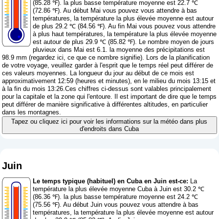
(85.28 ℉). la plus basse température moyenne est 22.7 ℃
(72.86 ℉). Au début Mai vous pouvez vous attendre à bas
températures, la température la plus élevée moyenne est autour
de plus 29.2 ℃ (84.56 ℉). Au fin Mai vous pouvez vous attendre
à plus haut températures, la température la plus élevée moyenne
est autour de plus 29.9 ℃ (85.82 ℉). Le nombre moyen de jours
pluvieux dans Mai est 6.1. la moyenne des précipitations est
98.9 mm (
regardez ici, ce que ce nombre signifie
). Lors de la planification
de votre voyage, veuillez garder à l'esprit que le temps réel peut différer de
ces valeurs moyennes. La longueur du jour au début de ce mois est
approximativement 12:59 (heures et minutes), en le milieu du mois 13:15 et
à la fin du mois 13:26.Ces chiffres ci-dessus sont valables principalement
pour la capitale et la zone qui l'entoure. Il est important de dire que le temps
peut différer de manière significative à différentes altitudes, en particulier
dans les montagnes.
Tapez ou cliquez ici pour voir les informations sur la météo dans plus
d'endroits dans Cuba
Juin
Le temps typique (habituel) en Cuba en Juin est-ce:
La
température la plus élevée moyenne Cuba à Juin est 30.2 ℃
(86.36 ℉). la plus basse température moyenne est 24.2 ℃
(75.56 ℉). Au début Juin vous pouvez vous attendre à bas
températures, la température la plus élevée moyenne est autour