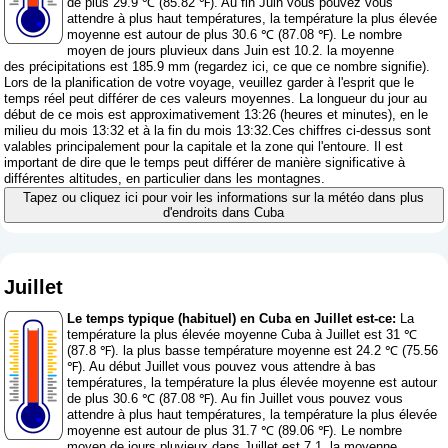
de plus 29.9 ℃ (85.82 ℉). Au fin Juin vous pouvez vous
attendre à plus haut températures, la température la plus élevée
moyenne est autour de plus 30.6 ℃ (87.08 ℉). Le nombre
moyen de jours pluvieux dans Juin est 10.2. la moyenne
des précipitations est 185.9 mm (
regardez ici, ce que ce nombre signifie
).
Lors de la planification de votre voyage, veuillez garder à l'esprit que le
temps réel peut différer de ces valeurs moyennes. La longueur du jour au
début de ce mois est approximativement 13:26 (heures et minutes), en le
milieu du mois 13:32 et à la fin du mois 13:32.Ces chiffres ci-dessus sont
valables principalement pour la capitale et la zone qui l'entoure. Il est
important de dire que le temps peut différer de manière significative à
différentes altitudes, en particulier dans les montagnes.
Tapez ou cliquez ici pour voir les informations sur la météo dans plus
d'endroits dans Cuba
Juillet
Le temps typique (habituel) en Cuba en Juillet est-ce:
La
température la plus élevée moyenne Cuba à Juillet est 31 ℃
(87.8 ℉). la plus basse température moyenne est 24.2 ℃ (75.56
℉). Au début Juillet vous pouvez vous attendre à bas
températures, la température la plus élevée moyenne est autour
de plus 30.6 ℃ (87.08 ℉). Au fin Juillet vous pouvez vous
attendre à plus haut températures, la température la plus élevée
moyenne est autour de plus 31.7 ℃ (89.06 ℉). Le nombre
moyen de jours pluvieux dans Juillet est 7.1. la moyenne