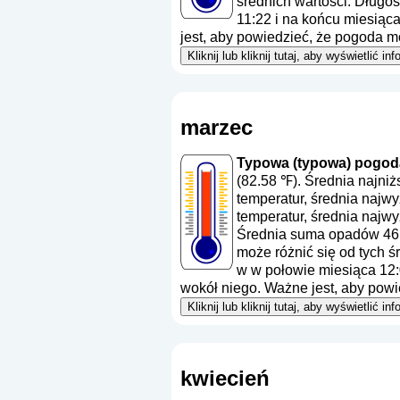
średnich wartości. Długoś
11:22 i na końcu miesiąc
jest, aby powiedzieć, że pogoda m
Kliknij lub kliknij tutaj, aby wyświetlić
marzec
Typowa (typowa) pogoda
(82.58 ℉). Średnia najni
temperatur, średnia najw
temperatur, średnia najwy
Średnia suma opadów 46
może różnić się od tych ś
w w połowie miesiąca 12:
wokół niego. Ważne jest, aby powi
Kliknij lub kliknij tutaj, aby wyświetlić
kwiecień