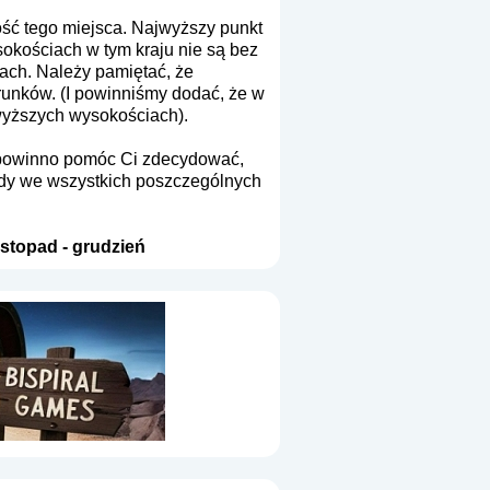
ść tego miejsca. Najwyższy punkt
sokościach w tym kraju nie są bez
ach. Należy pamiętać, że
arunków. (I powinniśmy dodać, że w
wyższych wysokościach).
To powinno pomóc Ci zdecydować,
gody we wszystkich poszczególnych
istopad
-
grudzień