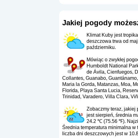
Jakiej pogody możes
Klimat Kuby jest tropik
deszczowa trwa od maja
październiku.
Mówiąc o zwykłej pogod
Humboldt National Par
de Ávila, Cienfuegos, 
Collantes, Guanabo, Guantánamo, G
Maria la Gorda, Matanzas, Moa, Mo
Florida, Playa Santa Lucia, Reserv
Trinidad, Varadero, Villa Clara, V
Zobaczmy teraz, jakiej 
jest sierpień, średnia
24.2 ℃ (75.56 ℉). Najzi
Średnia temperatura minimalna w ty
liczba dni deszczowych jest w 10.8