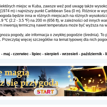
niektórych miejsc w Kuba, zawsze weź pod uwagę także wysoko
o (1974 m) i najniższy punkt Caribbean Sea (0 m). Różnice w wy
 pogoda będzie inna w różnych miejscach na różnych wysokości
.9 ℃ (2.2 - 3.5 ℉) na 200 m (656 ft), w zależności od innych w
m inwersją termiczną nawet temperatura może być wyższa na 
rognoza pogody, ale informacja o zwykłej pogodzie (średnia). 
a. Przeczytaj więcej szczegółów na temat typowej dla nich po
ń
-
maj
-
czerwiec
-
lipiec
-
sierpień
-
wrzesień
-
październik
-
l