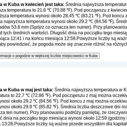
 w Kuba w kwiecień jest taka:
Średnia najwyższa temperatur
ższa temperatura to 21.6 ℃ (70.88 ℉). Pod począwszu z kwieci
yższa temperatura wynosi około 28.45 ℃ (83.21 ℉). Pod koncu
ia najwyższa temperatura wynosi około 29.2 ℃ (84.56 ℉). Śred
padów 53.6 mm (
Spójrz co oznacza ten numer
). Przy planowaniu
 tych średnich wartości. Długość dnia na początku tego miesią
siąca 12:41 i na końcu miesiąca 12:59.Powyższe liczby są ważn
 aby powiedzieć, że pogoda może się znacznie różnić na różny
 informacje o pogodzie w większej liczbie miejscowości w Kuba
 w Kuba w maj jest taka:
Średnia najwyższa temperatura w Ku
atura to 22.7 ℃ (72.86 ℉). Pod począwszu z maj można oczekiw
nosi około 29.2 ℃ (84.56 ℉). Pod koncu z maj można oczekiwa
nosi około 29.9 ℃ (85.82 ℉). Średnia liczba deszczowe dni ma
cza ten numer
). Przy planowaniu podróży pamiętaj, że rzeczywi
ć dnia na początku tego miesiąca wynosi około 12:59 (godziny 
a 13:26.Powyższe liczby są ważne przede wszystkim dla kapita