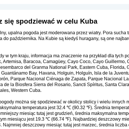
z się spodziewać w celu Kuba
alny, upalna pogoda jest moderowana przez wiatry. Pora sucha t
 do października. Na Kubie są kiedyś huragany, są one najba
y w tym kraju, informacja ma znaczenie na przykład dla tych p
k, Artemisa, Baracoa, Camagüey, Cayo Coco, Cayo Guillermo, 
Desembarco del Granma National Park, Eastern Cuba, Florida, 
uantánamo Bay, Havana, Holguin, Holguín, Isla de la Juventud
rón, Parque Nacional Ciénaga de Zapata, Parque Nacional La G
a de la Biosfera Sierra del Rosario, Sancti Spíritus, Santa Cla
iñales, Western Cuba.
pogody można się spodziewać w okolicy stolicy i wielu innych mi
 maksymalna temperatura jest 32.4 ℃ (90.32 ℉). Średnia tempera
mniejszy miesiąc tutaj jest grudzień, średnia maksymalna tempe
m miesiącu jest 19.3 ℃ (66.74 ℉). Najbardziej deszczowy miesi
. Najmniej deszczowy miesiąc tutaj jest marzec, średnia liczba