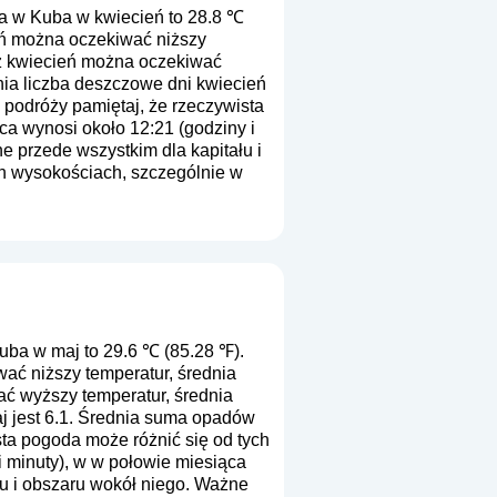
a w Kuba w kwiecień to 28.8 ℃
eń można oczekiwać niższy
 z kwiecień można oczekiwać
nia liczba deszczowe dni kwiecień
 podróży pamiętaj, że rzeczywista
ca wynosi około 12:21 (godziny i
e przede wszystkim dla kapitału i
ch wysokościach, szczególnie w
ba w maj to 29.6 ℃ (85.28 ℉).
ać niższy temperatur, średnia
ć wyższy temperatur, średnia
j jest 6.1. Średnia suma opadów
sta pogoda może różnić się od tych
i minuty), w w połowie miesiąca
łu i obszaru wokół niego. Ważne