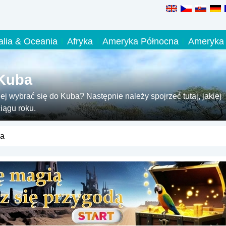
alia & Oceania
Afryka
Ameryka Północna
Ameryka 
 Kuba
ej wybrać się do Kuba? Następnie należy spojrzeć tutaj, jakiej
iągu roku.
ba