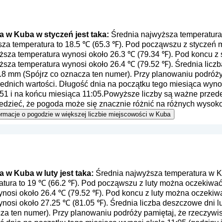
 w Kuba w styczeń jest taka:
Średnia najwyższa temperatura
ższa temperatura to 18.5 ℃ (65.3 ℉). Pod począwszu z styczeń
yższa temperatura wynosi około 26.3 ℃ (79.34 ℉). Pod koncu z
ższa temperatura wynosi około 26.4 ℃ (79.52 ℉). Średnia liczb
.8 mm (
Spójrz co oznacza ten numer
). Przy planowaniu podróż
rednich wartości. Długość dnia na początku tego miesiąca wynos
51 i na końcu miesiąca 11:05.Powyższe liczby są ważne przede 
edzieć, że pogoda może się znacznie różnić na różnych wysoko
 informacje o pogodzie w większej liczbie miejscowości w Kuba
w Kuba w luty jest taka:
Średnia najwyższa temperatura w Ku
atura to 19 ℃ (66.2 ℉). Pod począwszu z luty można oczekiwać 
nosi około 26.4 ℃ (79.52 ℉). Pod koncu z luty można oczekiwa
nosi około 27.25 ℃ (81.05 ℉). Średnia liczba deszczowe dni l
cza ten numer
). Przy planowaniu podróży pamiętaj, że rzeczywi