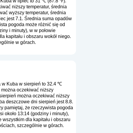
uba w lipiec to 31 ℃ (87.8 ℉).
iwać niższy temperatur, średnia
wać wyższy temperatur, średnia
iec jest 7.1. Średnia suma opadów
ista pogoda może różnić się od
iny i minuty), w w połowie
a kapitału i obszaru wokół niego.
ególnie w górach.
 w Kuba w sierpień to 32.4 ℃
eń można oczekiwać niższy
 sierpień można oczekiwać niższy
a deszczowe dni sierpień jest 8.8.
ży pamiętaj, że rzeczywista pogoda
i około 13:14 (godziny i minuty),
wszystkim dla kapitału i obszaru
ściach, szczególnie w górach.