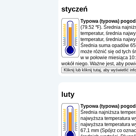
styczeń
Typowa (typowa) pogoda
(79.52 ℉). Średnia najni
temperatur, średnia najw
temperatur, średnia najwy
Średnia suma opadów 65
może różnić się od tych ś
w w połowie miesiąca 10:
wokół niego. Ważne jest, aby powi
Kliknij lub kliknij tutaj, aby wyświetlić
luty
Typowa (typowa) pogoda 
Średnia najniższa temper
najwyższa temperatura wy
najwyższa temperatura wy
67.1 mm (
Spójrz co ozna