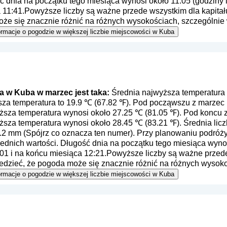
ć dnia na początku tego miesiąca wynosi około 11:05 (godziny 
a 11:41.Powyższe liczby są ważne przede wszystkim dla kapitał
oże się znacznie różnić na różnych wysokościach, szczególnie
 informacje o pogodzie w większej liczbie miejscowości w Kuba
 w Kuba w marzec jest taka:
Średnia najwyższa temperatura
ższa temperatura to 19.9 ℃ (67.82 ℉). Pod począwszu z marze
yższa temperatura wynosi około 27.25 ℃ (81.05 ℉). Pod konc
ższa temperatura wynosi około 28.45 ℃ (83.21 ℉). Średnia licz
.2 mm (
Spójrz co oznacza ten numer
). Przy planowaniu podróż
rednich wartości. Długość dnia na początku tego miesiąca wynos
01 i na końcu miesiąca 12:21.Powyższe liczby są ważne przede 
edzieć, że pogoda może się znacznie różnić na różnych wysoko
 informacje o pogodzie w większej liczbie miejscowości w Kuba