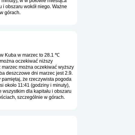
i minuty), w w połowie miesiąca
u i obszaru wokół niego. Ważne
 w górach.
 w Kuba w marzec to 28.1 ℃
c można oczekiwać niższy
u z marzec można oczekiwać wyższy
ba deszczowe dni marzec jest 2.9.
y pamiętaj, że rzeczywista pogoda
i około 11:41 (godziny i minuty),
wszystkim dla kapitału i obszaru
ściach, szczególnie w górach.