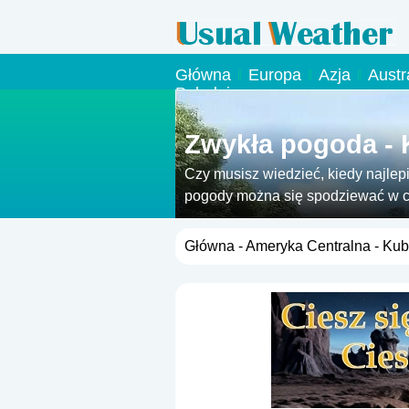
Główna
Europa
Azja
Austr
Południowa
Zwykła pogoda -
Czy musisz wiedzieć, kiedy najlepi
pogody można się spodziewać w c
Główna
-
Ameryka Centralna
- Ku