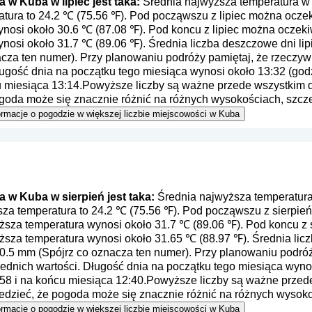
w Kuba w lipiec jest taka:
Średnia najwyższa temperatura w K
atura to 24.2 ℃ (75.56 ℉). Pod począwszu z lipiec można oczek
nosi około 30.6 ℃ (87.08 ℉). Pod koncu z lipiec można oczeki
nosi około 31.7 ℃ (89.06 ℉). Średnia liczba deszczowe dni lip
acza ten numer
). Przy planowaniu podróży pamiętaj, że rzeczyw
ługość dnia na początku tego miesiąca wynosi około 13:32 (godz
u miesiąca 13:14.Powyższe liczby są ważne przede wszystkim dl
ogoda może się znacznie różnić na różnych wysokościach, szcz
 informacje o pogodzie w większej liczbie miejscowości w Kuba
w Kuba w sierpień jest taka:
Średnia najwyższa temperatura
ższa temperatura to 24.2 ℃ (75.56 ℉). Pod począwszu z sierpi
yższa temperatura wynosi około 31.7 ℃ (89.06 ℉). Pod koncu z
ższa temperatura wynosi około 31.65 ℃ (88.97 ℉). Średnia liczb
0.5 mm (
Spójrz co oznacza ten numer
). Przy planowaniu podró
rednich wartości. Długość dnia na początku tego miesiąca wynos
58 i na końcu miesiąca 12:40.Powyższe liczby są ważne przede 
edzieć, że pogoda może się znacznie różnić na różnych wysoko
 informacje o pogodzie w większej liczbie miejscowości w Kuba