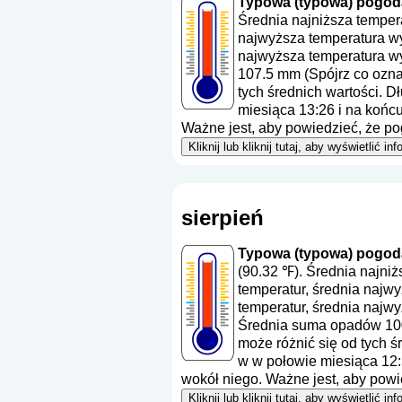
Typowa (typowa) pogoda 
Średnia najniższa temper
najwyższa temperatura wy
najwyższa temperatura wy
107.5 mm (
Spójrz co ozn
tych średnich wartości. D
miesiąca 13:26 i na końc
Ważne jest, aby powiedzieć, że p
Kliknij lub kliknij tutaj, aby wyświetlić
sierpień
Typowa (typowa) pogoda 
(90.32 ℉). Średnia najni
temperatur, średnia najw
temperatur, średnia najwy
Średnia suma opadów 10
może różnić się od tych ś
w w połowie miesiąca 12:
wokół niego. Ważne jest, aby powi
Kliknij lub kliknij tutaj, aby wyświetlić