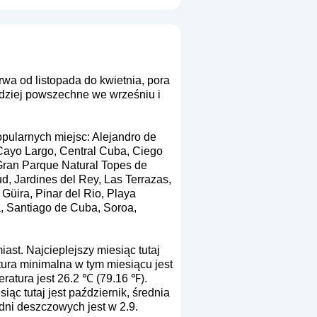
rwa od listopada do kwietnia, pora
rdziej powszechne we wrześniu i
opularnych miejsc: Alejandro de
Cayo Largo, Central Cuba, Ciego
Gran Parque Natural Topes de
, Jardines del Rey, Las Terrazas,
üira, Pinar del Rio, Playa
ra, Santiago de Cuba, Soroa,
ast. Najcieplejszy miesiąc tutaj
tura minimalna w tym miesiącu jest
ratura jest 26.2 ℃ (79.16 ℉).
ąc tutaj jest październik, średnia
 dni deszczowych jest w 2.9.