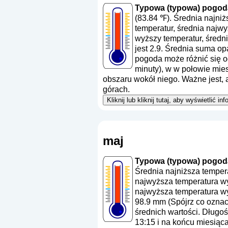
Typowa (typowa) pogoda
(83.84 ℉). Średnia najni
temperatur, średnia najw
wyższy temperatur, średn
jest 2.9. Średnia suma o
pogoda może różnić się od
minuty), w w połowie mie
obszaru wokół niego. Ważne jest,
górach.
Kliknij lub kliknij tutaj, aby wyświetlić
maj
Typowa (typowa) pogoda
Średnia najniższa temper
najwyższa temperatura wy
najwyższa temperatura wy
98.9 mm (
Spójrz co ozna
średnich wartości. Długoś
13:15 i na końcu miesiąc