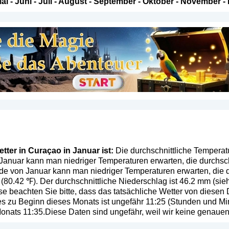
ai
-
Juni
-
Juli
-
August
-
September
-
Oktober
-
November
-
ter in Curaçao in Januar ist:
Die durchschnittliche Temperatu
Januar kann man niedriger Temperaturen erwarten, die durchsch
de von Januar kann man niedriger Temperaturen erwarten, die d
(80.42 ℉). Der durchschnittliche Niederschlag ist 46.2 mm (
sie
se beachten Sie bitte, dass das tatsächliche Wetter von diese
s zu Beginn dieses Monats ist ungefähr 11:25 (Stunden und Minu
nats 11:35.Diese Daten sind ungefähr, weil wir keine genauen