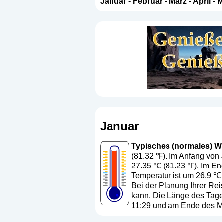
Januar
-
Februar
-
März
-
April
-
M
Januar
Typisches (normales) Wet
(81.32 ℉). Im Anfang von 
27.35 ℃ (81.23 ℉). Im En
Temperatur ist um 26.9 ℃ 
Bei der Planung Ihrer Rei
kann. Die Länge des Tage
11:29 und am Ende des Mo