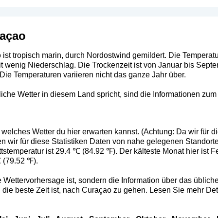
raçao
st tropisch marin, durch Nordostwind gemildert. Die Temperatu
it wenig Niederschlag. Die Trockenzeit ist von Januar bis Septe
Die Temperaturen variieren nicht das ganze Jahr über.
he Wetter in diesem Land spricht, sind die Informationen zum B
 welches Wetter du hier erwarten kannst. (Achtung: Da wir für d
 wir für diese Statistiken Daten von nahe gelegenen Standorte
tstemperatur ist 29.4 ℃ (84.92 ℉). Der kälteste Monat hier ist Fe
 (79.52 ℉).
 Wettervorhersage ist, sondern die Information über das übliche 
die beste Zeit ist, nach Curaçao zu gehen. Lesen Sie mehr Deta