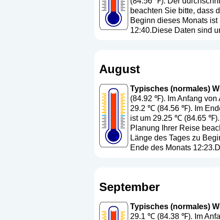
(84.56 ℉). Der durchschni
beachten Sie bitte, dass
Beginn dieses Monats ist
12:40.Diese Daten sind u
August
Typisches (normales) We
(84.92 ℉). Im Anfang von 
29.2 ℃ (84.56 ℉). Im End
ist um 29.25 ℃ (84.65 ℉).
Planung Ihrer Reise beach
Länge des Tages zu Begin
Ende des Monats 12:23.Di
September
Typisches (normales) We
29.1 ℃ (84.38 ℉). Im Anf