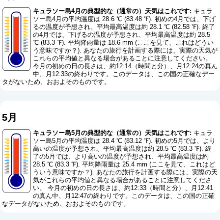
キュラソー島4月の典型的な（通常の）天気はこれです:
キュラ
ソー島4月の平均温度は 28.6 ℃ (83.48 ℉). 初めの4月では、下げ
るの温度が予想され、平均最高温度は約 28.1 ℃ (82.58 ℉). 終了
の4月では、下げるの温度が予想され、平均最高温度は約 28.5
℃ (83.3 ℉). 平均降雨量は 18.6 mm (
ここを見て、これはどうい
う意味ですか？
). あなたの旅行を計画する際には、実際の天気が
これらの平均値と異なる場合があることに注意してください。
今月の初めの日の長さは、約12:14（時間と分）、月12:24の真ん
中、月12:33の終わりです。このデータは、この国の正確なデー
タがないため、おおよそのものです。
5月
キュラソー島5月の典型的な（通常の）天気はこれです:
キュラ
ソー島5月の平均温度は 28.4 ℃ (83.12 ℉). 初めの5月では、より
高いの温度が予想され、平均最高温度は約 28.5 ℃ (83.3 ℉). 終
了の5月では、より高いの温度が予想され、平均最高温度は約
28.5 ℃ (83.3 ℉). 平均降雨量は 25.4 mm (
ここを見て、これはど
ういう意味ですか？
). あなたの旅行を計画する際には、実際の天
気がこれらの平均値と異なる場合があることに注意してくださ
い。 今月の初めの日の長さは、約12:33（時間と分）、月12:41
の真ん中、月12:47の終わりです。このデータは、この国の正確
なデータがないため、おおよそのものです。