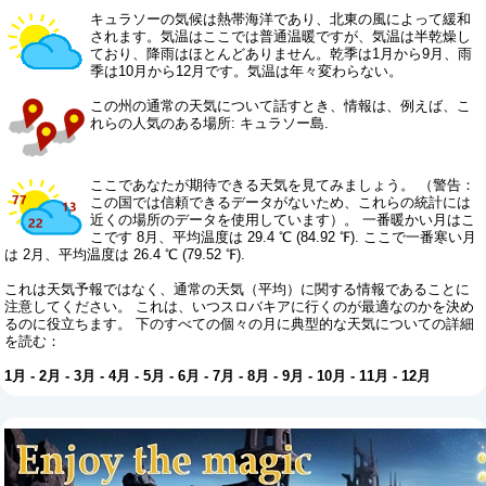
キュラソーの気候は熱帯海洋であり、北東の風によって緩和
されます。気温はここでは普通温暖ですが、気温は半乾燥し
ており、降雨はほとんどありません。乾季は1月から9月、雨
季は10月から12月です。気温は年々変わらない。
この州の通常の天気について話すとき、情報は、例えば、こ
れらの人気のある場所: キュラソー島.
ここであなたが期待できる天気を見てみましょう。 （警告：
この国では信頼できるデータがないため、これらの統計には
近くの場所のデータを使用しています）。 一番暖かい月はこ
こです 8月、平均温度は 29.4 ℃ (84.92 ℉). ここで一番寒い月
は 2月、平均温度は 26.4 ℃ (79.52 ℉).
これは天気予報ではなく、通常の天気（平均）に関する情報であることに
注意してください。 これは、いつスロバキアに行くのが最適なのかを決め
るのに役立ちます。 下のすべての個々の月に典型的な天気についての詳細
を読む：
1月
-
2月
-
3月
-
4月
-
5月
-
6月
-
7月
-
8月
-
9月
-
10月
-
11月
-
12月