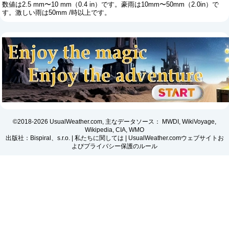
数値は2.5 mm〜10 mm（0.4 in）です。豪雨は10mm〜50mm（2.0in）で
す。激しい雨は50mm /時以上です。
©2018-2026 UsualWeather.com, 主なデータソース： MWDI, WikiVoyage,
Wikipedia, CIA, WMO
出版社：Bispiral、s.r.o. |
私たちに関しては
|
UsualWeather.comウェブサイトお
よびプライバシー保護のルール