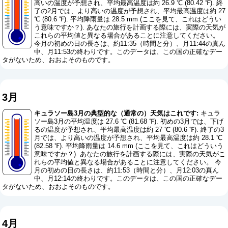
高いの温度が予想され、平均最高温度は約 26.9 ℃ (80.42 ℉). 終
了の2月では、より高いの温度が予想され、平均最高温度は約 27
℃ (80.6 ℉). 平均降雨量は 28.5 mm (
ここを見て、これはどうい
う意味ですか？
). あなたの旅行を計画する際には、実際の天気が
これらの平均値と異なる場合があることに注意してください。
今月の初めの日の長さは、約11:35（時間と分）、月11:44の真ん
中、月11:53の終わりです。このデータは、この国の正確なデー
タがないため、おおよそのものです。
3月
キュラソー島3月の典型的な（通常の）天気はこれです:
キュラ
ソー島3月の平均温度は 27.6 ℃ (81.68 ℉). 初めの3月では、下げ
るの温度が予想され、平均最高温度は約 27 ℃ (80.6 ℉). 終了の3
月では、より高いの温度が予想され、平均最高温度は約 28.1 ℃
(82.58 ℉). 平均降雨量は 14.6 mm (
ここを見て、これはどういう
意味ですか？
). あなたの旅行を計画する際には、実際の天気がこ
れらの平均値と異なる場合があることに注意してください。 今
月の初めの日の長さは、約11:53（時間と分）、月12:03の真ん
中、月12:14の終わりです。このデータは、この国の正確なデー
タがないため、おおよそのものです。
4月