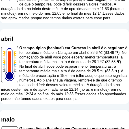
de que o tempo real pode diferir desses valores médios. A
duração do dia no início deste mês é de aproximadamente 11:53 (horas e
minutos), em no meio do mês 12:03 e no final do mês 12:14.Esses dados
são aproximados porque não temos dados exatos para esse país.
abril
O tempo típico (habitual) em Curaçao in abril é o seguinte:
A
temperatura média em Curaçao em abril é 28.6 ℃ (83.48 ℉). No
começando de abril você pode esperar menor temperaturas, a
temperatura média mais alta é de cerca de 28.1 ℃ (82.58 ℉).
No final de abril você pode esperar menor temperaturas, a
temperatura média mais alta é de cerca de 28.5 ℃ (83.3 ℉). A
média de precipitação é 18.6 mm (
olhe aqui, o que isso significa
números
). Ao planejar sua viagem, lembre-se de que o tempo
real pode diferir desses valores médios. A duração do dia no
início deste mês é de aproximadamente 12:14 (horas e minutos), em no
meio do mês 12:24 e no final do mês 12:33.Esses dados são aproximados
porque não temos dados exatos para esse país.
maio
O tempo típico (habitual) em Curaçao in maio é o seguinte: