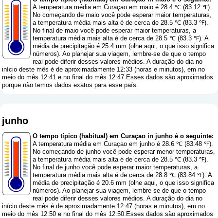
A temperatura média em Curaçao em maio é 28.4 ℃ (83.12 ℉).
No começando de maio você pode esperar maior temperaturas,
a temperatura média mais alta é de cerca de 28.5 ℃ (83.3 ℉).
No final de maio você pode esperar maior temperaturas, a
temperatura média mais alta é de cerca de 28.5 ℃ (83.3 ℉). A
média de precipitação é 25.4 mm (
olhe aqui, o que isso significa
números
). Ao planejar sua viagem, lembre-se de que o tempo
real pode diferir desses valores médios. A duração do dia no
início deste mês é de aproximadamente 12:33 (horas e minutos), em no
meio do mês 12:41 e no final do mês 12:47.Esses dados são aproximados
porque não temos dados exatos para esse país.
junho
O tempo típico (habitual) em Curaçao in junho é o seguinte:
A temperatura média em Curaçao em junho é 28.6 ℃ (83.48 ℉).
No começando de junho você pode esperar menor temperaturas,
a temperatura média mais alta é de cerca de 28.5 ℃ (83.3 ℉).
No final de junho você pode esperar maior temperaturas, a
temperatura média mais alta é de cerca de 28.8 ℃ (83.84 ℉). A
média de precipitação é 20.6 mm (
olhe aqui, o que isso significa
números
). Ao planejar sua viagem, lembre-se de que o tempo
real pode diferir desses valores médios. A duração do dia no
início deste mês é de aproximadamente 12:47 (horas e minutos), em no
meio do mês 12:50 e no final do mês 12:50.Esses dados são aproximados