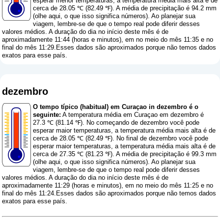
esperar menor temperaturas, a temperatura média mais alta é de
cerca de 28.05 ℃ (82.49 ℉). A média de precipitação é 94.2 mm
(
olhe aqui, o que isso significa números
). Ao planejar sua
viagem, lembre-se de que o tempo real pode diferir desses
valores médios. A duração do dia no início deste mês é de
aproximadamente 11:44 (horas e minutos), em no meio do mês 11:35 e no
final do mês 11:29.Esses dados são aproximados porque não temos dados
exatos para esse país.
dezembro
O tempo típico (habitual) em Curaçao in dezembro é o
seguinte:
A temperatura média em Curaçao em dezembro é
27.3 ℃ (81.14 ℉). No começando de dezembro você pode
esperar maior temperaturas, a temperatura média mais alta é de
cerca de 28.05 ℃ (82.49 ℉). No final de dezembro você pode
esperar maior temperaturas, a temperatura média mais alta é de
cerca de 27.35 ℃ (81.23 ℉). A média de precipitação é 99.3 mm
(
olhe aqui, o que isso significa números
). Ao planejar sua
viagem, lembre-se de que o tempo real pode diferir desses
valores médios. A duração do dia no início deste mês é de
aproximadamente 11:29 (horas e minutos), em no meio do mês 11:25 e no
final do mês 11:24.Esses dados são aproximados porque não temos dados
exatos para esse país.