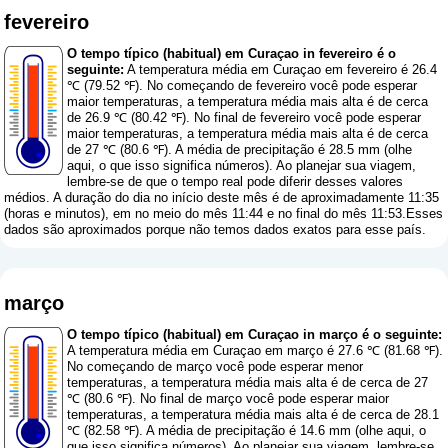
fevereiro
O tempo típico (habitual) em Curaçao in fevereiro é o
seguinte:
A temperatura média em Curaçao em fevereiro é 26.4
℃ (79.52 ℉). No começando de fevereiro você pode esperar
maior temperaturas, a temperatura média mais alta é de cerca
de 26.9 ℃ (80.42 ℉). No final de fevereiro você pode esperar
maior temperaturas, a temperatura média mais alta é de cerca
de 27 ℃ (80.6 ℉). A média de precipitação é 28.5 mm (
olhe
aqui, o que isso significa números
). Ao planejar sua viagem,
lembre-se de que o tempo real pode diferir desses valores
médios. A duração do dia no início deste mês é de aproximadamente 11:35
(horas e minutos), em no meio do mês 11:44 e no final do mês 11:53.Esses
dados são aproximados porque não temos dados exatos para esse país.
março
O tempo típico (habitual) em Curaçao in março é o seguinte:
A temperatura média em Curaçao em março é 27.6 ℃ (81.68 ℉).
No começando de março você pode esperar menor
temperaturas, a temperatura média mais alta é de cerca de 27
℃ (80.6 ℉). No final de março você pode esperar maior
temperaturas, a temperatura média mais alta é de cerca de 28.1
℃ (82.58 ℉). A média de precipitação é 14.6 mm (
olhe aqui, o
que isso significa números
). Ao planejar sua viagem, lembre-se