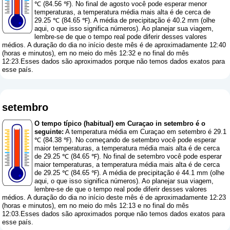
℃ (84.56 ℉). No final de agosto você pode esperar menor
temperaturas, a temperatura média mais alta é de cerca de
29.25 ℃ (84.65 ℉). A média de precipitação é 40.2 mm (
olhe
aqui, o que isso significa números
). Ao planejar sua viagem,
lembre-se de que o tempo real pode diferir desses valores
médios. A duração do dia no início deste mês é de aproximadamente 12:40
(horas e minutos), em no meio do mês 12:32 e no final do mês
12:23.Esses dados são aproximados porque não temos dados exatos para
esse país.
setembro
O tempo típico (habitual) em Curaçao in setembro é o
seguinte:
A temperatura média em Curaçao em setembro é 29.1
℃ (84.38 ℉). No começando de setembro você pode esperar
maior temperaturas, a temperatura média mais alta é de cerca
de 29.25 ℃ (84.65 ℉). No final de setembro você pode esperar
maior temperaturas, a temperatura média mais alta é de cerca
de 29.25 ℃ (84.65 ℉). A média de precipitação é 44.1 mm (
olhe
aqui, o que isso significa números
). Ao planejar sua viagem,
lembre-se de que o tempo real pode diferir desses valores
médios. A duração do dia no início deste mês é de aproximadamente 12:23
(horas e minutos), em no meio do mês 12:13 e no final do mês
12:03.Esses dados são aproximados porque não temos dados exatos para
esse país.