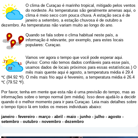
O clima de Curaçao é marinho tropical, mitigado pelos ventos
do nordeste. As temperaturas são geralmente amenas aqui, o
clima é meio seco com pouca chuva. A estação seca é de
janeiro a setembro, a estação chuvosa é de outubro a
dezembro. As temperaturas não variam muito ao longo do ano.
Quando se fala sobre o clima habitual neste país, a
informação é relevante, por exemplo, para estes locais
populares: Curaçao.
Vamos ver agora o tempo que você pode esperar aqui.
(Aviso: Como não temos dados confiáveis ​​para esse país,
usamos dados de locais próximos para essas estatísticas.) O
mês mais quente aqui é agosto, a temperatura média é 29.4
℃ (84.92 ℉). O mês mais frio aqui é fevereiro, a temperatura média é 26.4
℃ (79.52 ℉).
Por favor, tenha em mente que esta não é uma previsão do tempo, mas as
informações sobre o tempo normal (em média). Isso deve ajudá-lo a decidir
quando é o melhor momento para ir para Curaçao. Leia mais detalhes sobre
o tempo típico lá em todos os meses individuais abaixo:
janeiro
-
fevereiro
-
março
-
abril
-
maio
-
junho
-
julho
-
agosto
-
setembro
-
outubro
-
novembro
-
dezembro