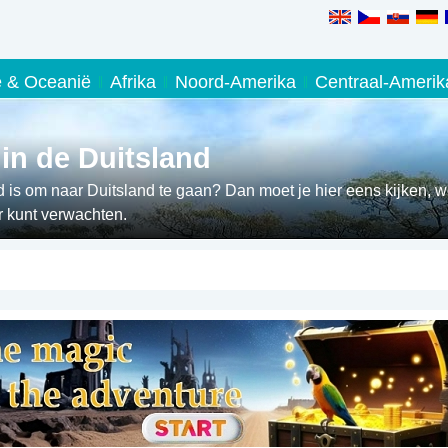
ë & Oceanië
Afrika
Noord-Amerika
Centraal-Amerik
 in de Duitsland
 is om naar Duitsland te gaan? Dan moet je hier eens kijken, w
r kunt verwachten.