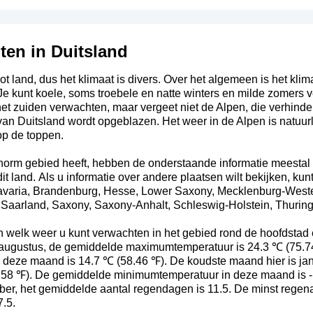
ten in Duitsland
oot land, dus het klimaat is divers. Over het algemeen is het kli
Je kunt koele, soms troebele en natte winters en milde zomers v
et zuiden verwachten, maar vergeet niet de Alpen, die verhind
van Duitsland wordt opgeblazen. Het weer in de Alpen is natuurl
op de toppen.
orm gebied heeft, hebben de onderstaande informatie meestal 
it land. Als u informatie over andere plaatsen wilt bekijken, ku
varia
,
Brandenburg
,
Hesse
,
Lower Saxony
,
Mecklenburg-West
,
Saarland
,
Saxony
,
Saxony-Anhalt
,
Schleswig-Holstein
,
Thuring
n welk weer u kunt verwachten in het gebied rond de hoofdstad 
 augustus, de gemiddelde maximumtemperatuur is 24.3 ℃ (75.7
deze maand is 14.7 ℃ (58.46 ℉). De koudste maand hier is jan
58 ℉). De gemiddelde minimumtemperatuur in deze maand is -
er, het gemiddelde aantal regendagen is 11.5. De minst regenac
.5.