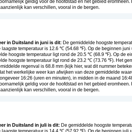
voornamelijk geldig voor de hoofdstad en het gebied eromheen. 
anzienlijk kan verschillen, vooral in de bergen.
r in Duitsland in juni is dit:
De gemiddelde hoogste temperatuu
 laagste temperatuur is 12.6 ℃ (54.68 ℉). Op de beginnen juni
de hoogste temperatuur ligt rond de 20.5 ℃ (68.9 ℉). Op de ei
lde hoogste temperatuur ligt rond de 23.2 ℃ (73.76 ℉). Het ge
gemiddelde regenval is 68.8 mm (
kijk hier, wat dit nummer beteke
t dat het werkelijke weer kan afwijken van deze gemiddelde waa
ongeveer 16:26 (uren en minuten), in midden in de maand 16:4
voornamelijk geldig voor de hoofdstad en het gebied eromheen. 
anzienlijk kan verschillen, vooral in de bergen.
r in Duitsland in juli is dit:
De gemiddelde hoogste temperatuur
laagste temperatuur is 14.4 ℃ (57.92 ℉). Op de beginnen juli 