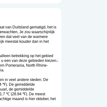
maat van Duitsland gematigd, het is
erwachten. Je zou waarschijnlijk
eren dat veel van de warmere
ijk meestal kouder dan in het
alleen betrekking op het gebied
nt u een van deze gebieden kiezen.:
ern Pomerania
,
North Rhine-
ia
.
en in veel andere steden. De
4 ℉). De gemiddelde
uari, de gemiddelde
1.7 ℃ (28.94 ℉). De meest
htige maand is hier oktober, het