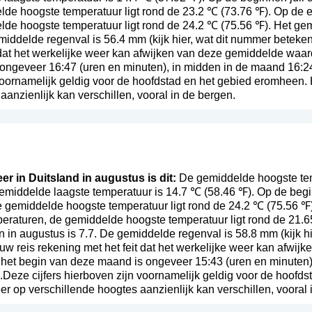
de hoogste temperatuur ligt rond de 23.2 ℃ (73.76 ℉). Op de e
lde hoogste temperatuur ligt rond de 24.2 ℃ (75.56 ℉). Het ge
emiddelde regenval is 56.4 mm (
kijk hier, wat dit nummer beteken
t dat het werkelijke weer kan afwijken van deze gemiddelde waa
ongeveer 16:47 (uren en minuten), in midden in de maand 16:2
voornamelijk geldig voor de hoofdstad en het gebied eromheen. 
anzienlijk kan verschillen, vooral in de bergen.
er in Duitsland in augustus is dit:
De gemiddelde hoogste tem
gemiddelde laagste temperatuur is 14.7 ℃ (58.46 ℉). Op de beg
 gemiddelde hoogste temperatuur ligt rond de 24.2 ℃ (75.56 ℉)
eraturen, de gemiddelde hoogste temperatuur ligt rond de 21.
 in augustus is 7.7. De gemiddelde regenval is 58.8 mm (
kijk 
uw reis rekening met het feit dat het werkelijke weer kan afwi
 het begin van deze maand is ongeveer 15:43 (uren en minuten)
Deze cijfers hierboven zijn voornamelijk geldig voor de hoofds
er op verschillende hoogtes aanzienlijk kan verschillen, vooral 