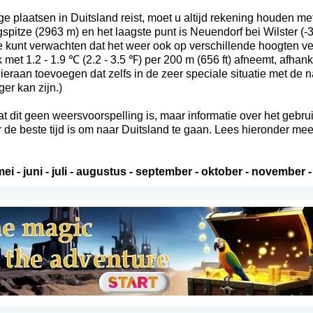
plaatsen in Duitsland reist, moet u altijd rekening houden met
spitze (2963 m) en het laagste punt is Neuendorf bei Wilster (-3 m
 je kunt verwachten dat het weer ook op verschillende hoogten ve
met 1.2 - 1.9 ℃ (2.2 - 3.5 ℉) per 200 m (656 ft) afneemt, afhank
raan toevoegen dat zelfs in de zeer speciale situatie met de n
er kan zijn.)
t dit geen weersvoorspelling is, maar informatie over het gebru
e beste tijd is om naar Duitsland te gaan. Lees hieronder meer
mei
-
juni
-
juli
-
augustus
-
september
-
oktober
-
november