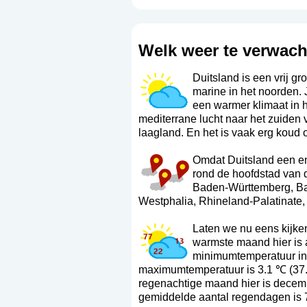
Welk weer te verwach
Duitsland is een vrij gr
marine in het noorden. 
een warmer klimaat in h
mediterrane lucht naar het zuiden 
laagland. En het is vaak erg koud 
Omdat Duitsland een en
rond de hoofdstad van d
Baden-Württemberg
,
Ba
Westphalia
,
Rhineland-Palatinate
Laten we nu eens kijke
warmste maand hier is
minimumtemperatuur in 
maximumtemperatuur is 3.1 ℃ (37.
regenachtige maand hier is decemb
gemiddelde aantal regendagen is 7