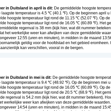
r in Duitsland in april is dit:
De gemiddelde hoogste temperatuu
laagste temperatuur is 4.5 ℃ (40.1 ℉). Op de beginnen april u
de hoogste temperatuur ligt rond de 11.15 ℃ (52.07 ℉). Op de 
lde hoogste temperatuur ligt rond de 16.05 ℃ (60.89 ℉). Het g
 gemiddelde regenval is 38 mm (
kijk hier, wat dit nummer beteken
t dat het werkelijke weer kan afwijken van deze gemiddelde waa
ongeveer 12:55 (uren en minuten), in midden in de maand 13:5
voornamelijk geldig voor de hoofdstad en het gebied eromheen. 
anzienlijk kan verschillen, vooral in de bergen.
er in Duitsland in mei is dit:
De gemiddelde hoogste temperatuu
 laagste temperatuur is 9.4 ℃ (48.92 ℉). Op de beginnen mei u
lde hoogste temperatuur ligt rond de 16.05 ℃ (60.89 ℉). Op de
lde hoogste temperatuur ligt rond de 20.5 ℃ (68.9 ℉). Het gem
lde regenval is 54.2 mm (
kijk hier, wat dit nummer betekent
). Ho
 het werkelijke weer kan afwijken van deze gemiddelde waarden.
ongeveer 14:54 (uren en minuten), in midden in de maand 15:4