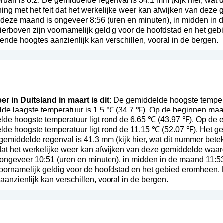
ruari is 8.2. De gemiddelde regenval is 34.1 mm (
kijk hier, wat
ing met het feit dat het werkelijke weer kan afwijken van deze
 deze maand is ongeveer 8:56 (uren en minuten), in midden in 
ierboven zijn voornamelijk geldig voor de hoofdstad en het geb
lende hoogtes aanzienlijk kan verschillen, vooral in de bergen.
er in Duitsland in maart is dit:
De gemiddelde hoogste temperat
de laagste temperatuur is 1.5 ℃ (34.7 ℉). Op de beginnen maa
lde hoogste temperatuur ligt rond de 6.65 ℃ (43.97 ℉). Op de 
lde hoogste temperatuur ligt rond de 11.15 ℃ (52.07 ℉). Het g
 gemiddelde regenval is 41.3 mm (
kijk hier, wat dit nummer bete
t dat het werkelijke weer kan afwijken van deze gemiddelde waa
ongeveer 10:51 (uren en minuten), in midden in de maand 11:5
voornamelijk geldig voor de hoofdstad en het gebied eromheen. 
anzienlijk kan verschillen, vooral in de bergen.