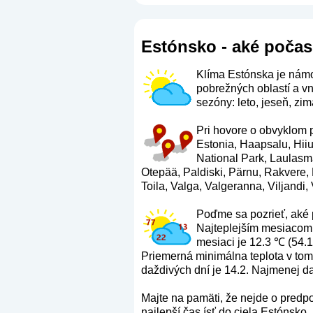
Estónsko - aké počas
Klíma Estónska je námo
pobrežných oblastí a v
sezóny: leto, jeseň, zima
Pri hovore o obvyklom p
Estonia, Haapsalu, Hii
National Park, Laulasm
Otepää, Paldiski, Pärnu, Rakvere,
Toila, Valga, Valgeranna, Viljandi,
Poďme sa pozrieť, aké 
Najteplejším mesiacom t
mesiaci je 12.3 ℃ (54.1
Priemerná minimálna teplota v tom
daždivých dní je 14.2. Najmenej da
Majte na pamäti, že nejde o predp
najlepší čas ísť do ciela Estónsko.