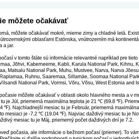
ie môžete očakávať
rná, môžete očakávať mokré, mierne zimy a chladné letá. Exist
nútrozemskými oblasťami Estónska, vnútrozemím má kontinentál
 a jar.
očasí v tomto štáte sú informácie relevantné napríklad pre tiet
umaa, Jõhvi, Kaberneeme, Kabli, Karula National Park, Kihnu
aa, Matsalu National Park, Muhu, Mustvee, Narva, Narva Jõesuu
 Raplamaa, Ruhnu, Saaremaa, Sillamäe, Soomaa National Park, S
 Vilsandi National Park, Vormsi, Võru, Võsu, West Estonia and I
počasie môžete očakávať v oblasti okolo hlavného mesta a v m
u je Júl, priemerná maximálna teplota je 21 ℃ (69.8 ℉). Priem
4 ℉). Najchladnejší mesiac tu je Február, priemerná maximálna 
to mesiaci je -7.2 ℃ (19.04 ℉). Najviac daždivý mesiac tu je N
ždivý mesiac tu je Máj, priemerný počet daždivých dní je 7.2.
oveď počasia, ale informácie o bežnom počasí (priemer). To vá
 Prečítajte si ďalšie podrobnosti o typickom počasí v jednotlivý