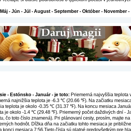
Máj
-
Jún
-
Júl
-
August
-
September
-
Október
-
November
-
ie - Estónsko - Január - je toto:
Priemerná najvyššia teplota 
merná najnižšia teplota je -6.3 ℃ (20.66 ℉). Na začiatku mesia
šia teplota je okolo -0.35 ℃ (31.37 ℉). Na koncu mesiaca Január
ta je okolo -1.4 ℃ (29.48 ℉). Priemerný počet daždivých dní - J
tu, čo toto číslo znamená
). Pri plánovaní cesty, prosím, majte n
erných hodnôt. Dĺžka dňa na začiatku tohto mesiaca je približne 
a konci mesiaca 7:56.Tieto čísla sú platné predovšetkým pre hla