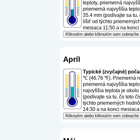
teploty, priemerná najvyš
priemerná najvyššia teplo
35.4 mm (
podívajte sa tu,
líšiť od týchto priemernýc
mesiaca 11:50 a na konci 
Kliknutím alebo kliknutím sem zobrazíte
Apríl
Typické (zvyčajné) počasi
℃ (46.76 ℉). Priemerná na
priemerná najvyššia teplo
najvyššia teplota je okol
(
podívajte sa tu, čo toto 
týchto priemerných hodnôt
14:30 a na konci mesiaca 
Kliknutím alebo kliknutím sem zobrazíte