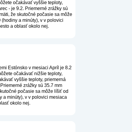
ôžete očakávať vyššie teploty,
rec - je 9.2. Priemerné zrážky sú
pamäti, že skutočné počasie sa môže
(hodiny a minúty), v v polovici
sto a oblasť okolo nej.
mi Estónsko v mesiaci Apríl je 8.2
ôžete očakávať nižšie teploty,
kávať vyššie teploty, priemerná
8. Priemerné zrážky sú 35.7 mm
 skutočné počasie sa môže líšiť od
 a minúty), v v polovici mesiaca
lasť okolo nej.