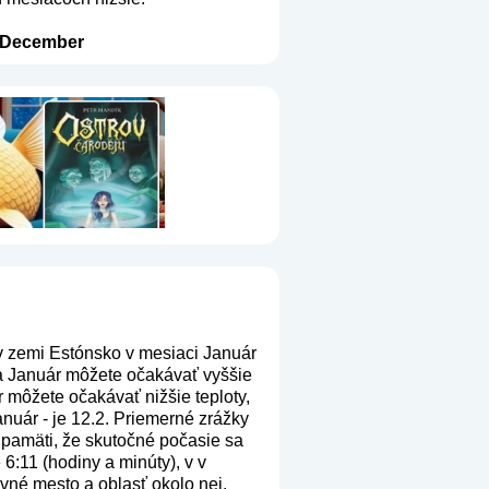
December
v zemi Estónsko v mesiaci Január
ca Január môžete očakávať vyššie
 môžete očakávať nižšie teploty,
anuár - je 12.2. Priemerné zrážky
a pamäti, že skutočné počasie sa
6:11 (hodiny a minúty), v v
vné mesto a oblasť okolo nej.