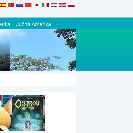
rika
Južná Amerika