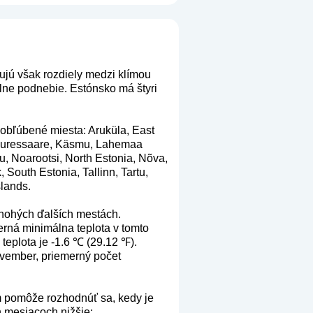
ujú však rozdiely medzi klímou
ne podnebie. Estónsko má štyri
o obľúbené miesta: Aruküla, East
, Kuressaare, Käsmu, Lahemaa
, Noarootsi, North Estonia, Nõva,
outh Estonia, Tallinn, Tartu,
slands.
nohých ďalších mestách.
erná minimálna teplota v tomto
teplota je -1.6 ℃ (29.12 ℉).
ovember, priemerný počet
m pomôže rozhodnúť sa, kedy je
ch mesiacoch nižšie: