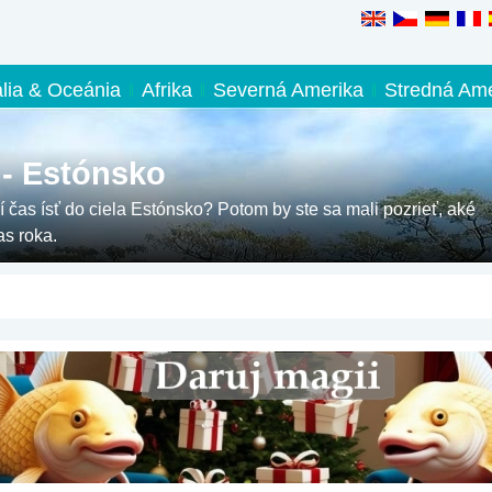
ália & Oceánia
Afrika
Severná Amerika
Stredná Ame
 - Estónsko
í čas ísť do ciela Estónsko? Potom by ste sa mali pozrieť, aké
s roka.