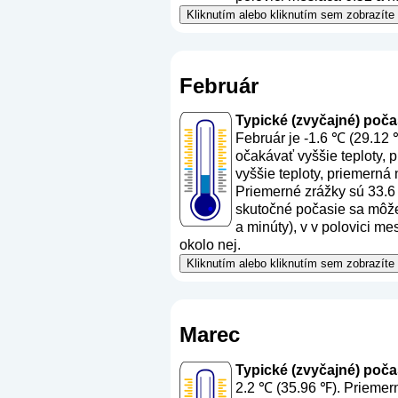
Kliknutím alebo kliknutím sem zobrazíte
Február
Typické (zvyčajné) počas
Február je -1.6 ℃ (29.12 
očakávať vyššie teploty, 
vyššie teploty, priemerná 
Priemerné zrážky sú 33.6
skutočné počasie sa môže 
a minúty), v v polovici m
okolo nej.
Kliknutím alebo kliknutím sem zobrazíte
Marec
Typické (zvyčajné) počas
2.2 ℃ (35.96 ℉). Priemern