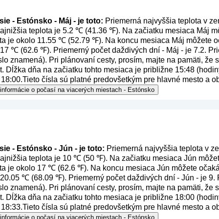
e - Estónsko - Máj - je toto:
Priemerná najvyššia teplota v ze
jnižšia teplota je 5.2 ℃ (41.36 ℉). Na začiatku mesiaca Máj mô
ta je okolo 11.55 ℃ (52.79 ℉). Na koncu mesiaca Máj môžete oč
o 17 ℃ (62.6 ℉). Priemerný počet daždivých dní - Máj - je 7.2. 
číslo znamená
). Pri plánovaní cesty, prosím, majte na pamäti, že
. Dĺžka dňa na začiatku tohto mesiaca je približne 15:48 (hodiny
18:00.Tieto čísla sú platné predovšetkým pre hlavné mesto a ob
 informácie o počasí na viacerých miestach - Estónsko
ie - Estónsko - Jún - je toto:
Priemerná najvyššia teplota v ze
jnižšia teplota je 10 ℃ (50 ℉). Na začiatku mesiaca Jún môžete
ta je okolo 17 ℃ (62.6 ℉). Na koncu mesiaca Jún môžete očakáv
o 20.05 ℃ (68.09 ℉). Priemerný počet daždivých dní - Jún - je 9
číslo znamená
). Pri plánovaní cesty, prosím, majte na pamäti, že
. Dĺžka dňa na začiatku tohto mesiaca je približne 18:00 (hodiny
18:33.Tieto čísla sú platné predovšetkým pre hlavné mesto a ob
 informácie o počasí na viacerých miestach - Estónsko