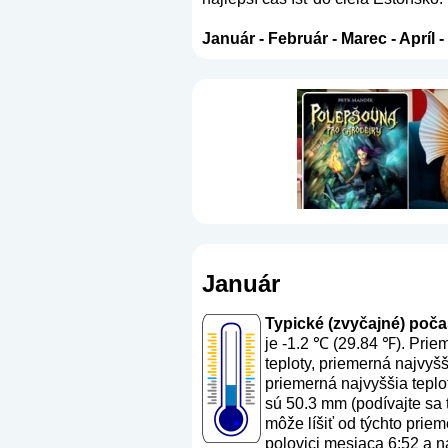
Január
-
Február
-
Marec
-
Apríl
-
Január
Typické (zvyčajné) počas
je -1.2 ℃ (29.84 ℉). Prie
teploty, priemerná najvyš
priemerná najvyššia teplo
sú 50.3 mm (
podívajte sa 
môže líšiť od týchto priem
polovici mesiaca 6:52 a n