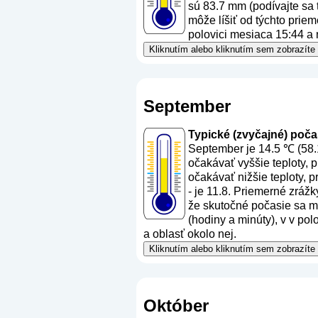
sú 83.7 mm (
podívajte sa 
môže líšiť od týchto priem
polovici mesiaca 15:44 a 
Kliknutím alebo kliknutím sem zobrazíte
September
Typické (zvyčajné) počas
September je 14.5 ℃ (58.
očakávať vyššie teploty,
očakávať nižšie teploty, 
- je 11.8. Priemerné zráž
že skutočné počasie sa mô
(hodiny a minúty), v v po
a oblasť okolo nej.
Kliknutím alebo kliknutím sem zobrazíte
Október