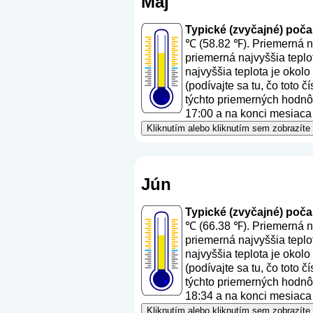
Máj
Typické (zvyčajné) počasi
℃ (58.82 ℉). Priemerná na
priemerná najvyššia teplo
najvyššia teplota je okol
(
podívajte sa tu, čo toto 
týchto priemerných hodnôt
17:00 a na konci mesiaca 
Kliknutím alebo kliknutím sem zobrazíte
Jún
Typické (zvyčajné) počas
℃ (66.38 ℉). Priemerná na
priemerná najvyššia teplo
najvyššia teplota je okol
(
podívajte sa tu, čo toto 
týchto priemerných hodnôt
18:34 a na konci mesiaca 
Kliknutím alebo kliknutím sem zobrazíte