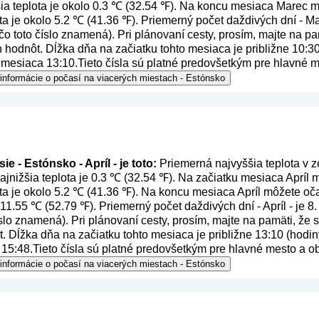
šia teplota je okolo 0.3 ℃ (32.54 ℉). Na koncu mesiaca Marec m
ta je okolo 5.2 ℃ (41.36 ℉). Priemerný počet daždivých dní - Ma
 čo toto číslo znamená
). Pri plánovaní cesty, prosím, majte na 
h hodnôt. Dĺžka dňa na začiatku tohto mesiaca je približne 10:30 
mesiaca 13:10.Tieto čísla sú platné predovšetkým pre hlavné me
 informácie o počasí na viacerých miestach - Estónsko
e - Estónsko - Apríl - je toto:
Priemerná najvyššia teplota v ze
jnižšia teplota je 0.3 ℃ (32.54 ℉). Na začiatku mesiaca Apríl m
ta je okolo 5.2 ℃ (41.36 ℉). Na koncu mesiaca Apríl môžete oča
o 11.55 ℃ (52.79 ℉). Priemerný počet daždivých dní - Apríl - je 
číslo znamená
). Pri plánovaní cesty, prosím, majte na pamäti, že
. Dĺžka dňa na začiatku tohto mesiaca je približne 13:10 (hodiny
15:48.Tieto čísla sú platné predovšetkým pre hlavné mesto a ob
 informácie o počasí na viacerých miestach - Estónsko