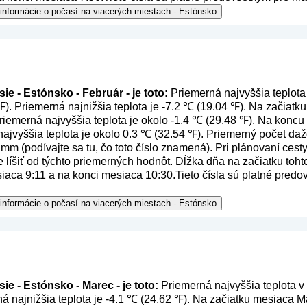
 informácie o počasí na viacerých miestach - Estónsko
ie - Estónsko - Február - je toto:
Priemerná najvyššia teplota
℉). Priemerná najnižšia teplota je -7.2 ℃ (19.04 ℉). Na začiat
priemerná najvyššia teplota je okolo -1.4 ℃ (29.48 ℉). Na kon
najvyššia teplota je okolo 0.3 ℃ (32.54 ℉). Priemerný počet dažd
 mm (
podívajte sa tu, čo toto číslo znamená
). Pri plánovaní cest
líšiť od týchto priemerných hodnôt. Dĺžka dňa na začiatku tohto
esiaca 9:11 a na konci mesiaca 10:30.Tieto čísla sú platné pred
 informácie o počasí na viacerých miestach - Estónsko
ie - Estónsko - Marec - je toto:
Priemerná najvyššia teplota v
á najnižšia teplota je -4.1 ℃ (24.62 ℉). Na začiatku mesiaca 