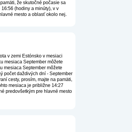
a pamäti, že skutočné počasie sa
 16:56 (hodiny a minúty), v v
hlavné mesto a oblasť okolo nej.
ota v zemi Estónsko v mesiaci
atku mesiaca September môžete
oncu mesiaca September môžete
rný počet daždivých dní - September
vaní cesty, prosím, majte na pamäti,
hto mesiaca je približne 14:27
atné predovšetkým pre hlavné mesto