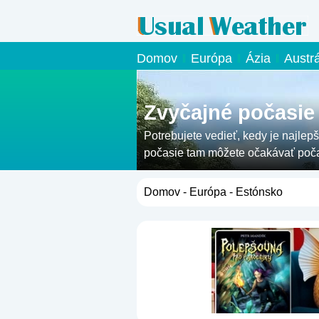
Domov
Európa
Ázia
Austr
Zvyčajné počasie
Potrebujete vedieť, kedy je najlepš
počasie tam môžete očakávať poča
Domov
-
Európa
- Estónsko