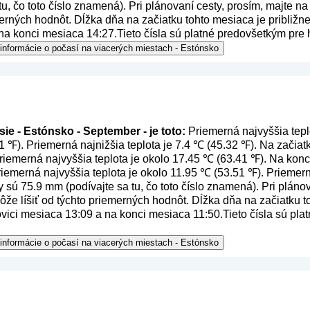
tu, čo toto číslo znamená
). Pri plánovaní cesty, prosím, majte n
erných hodnôt. Dĺžka dňa na začiatku tohto mesiaca je približne
na konci mesiaca 14:27.Tieto čísla sú platné predovšetkým pre 
 informácie o počasí na viacerých miestach - Estónsko
ie - Estónsko - September - je toto:
Priemerná najvyššia tepl
1 ℉). Priemerná najnižšia teplota je 7.4 ℃ (45.32 ℉). Na zači
 priemerná najvyššia teplota je okolo 17.45 ℃ (63.41 ℉). Na k
priemerná najvyššia teplota je okolo 11.95 ℃ (53.51 ℉). Prieme
ky sú 75.9 mm (
podívajte sa tu, čo toto číslo znamená
). Pri pláno
že líšiť od týchto priemerných hodnôt. Dĺžka dňa na začiatku to
lovici mesiaca 13:09 a na konci mesiaca 11:50.Tieto čísla sú pl
 informácie o počasí na viacerých miestach - Estónsko