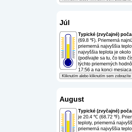
Júl
Typické (zvyčajné) počasi
(69.8 ℉). Priemerná najni
priemerná najvyššia teplo
najvyššia teplota je okol
(
podívajte sa tu, čo toto 
týchto priemerných hodnôt
17:56 a na konci mesiaca 
Kliknutím alebo kliknutím sem zobrazíte
August
Typické (zvyčajné) počas
je 20.4 ℃ (68.72 ℉). Prie
teploty, priemerná najvyš
priemerná najvyššia teplo