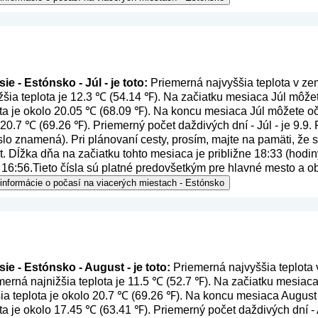
e - Estónsko - Júl - je toto:
Priemerná najvyššia teplota v ze
žšia teplota je 12.3 ℃ (54.14 ℉). Na začiatku mesiaca Júl môžet
ta je okolo 20.05 ℃ (68.09 ℉). Na koncu mesiaca Júl môžete oč
o 20.7 ℃ (69.26 ℉). Priemerný počet daždivých dní - Júl - je 9.9
číslo znamená
). Pri plánovaní cesty, prosím, majte na pamäti, že
. Dĺžka dňa na začiatku tohto mesiaca je približne 18:33 (hodiny
16:56.Tieto čísla sú platné predovšetkým pre hlavné mesto a ob
 informácie o počasí na viacerých miestach - Estónsko
ie - Estónsko - August - je toto:
Priemerná najvyššia teplota 
merná najnižšia teplota je 11.5 ℃ (52.7 ℉). Na začiatku mesia
šia teplota je okolo 20.7 ℃ (69.26 ℉). Na koncu mesiaca August
ta je okolo 17.45 ℃ (63.41 ℉). Priemerný počet daždivých dní - 