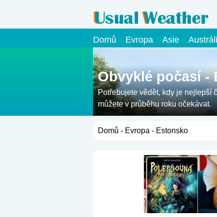
Domů
Evropa
Asie
Austrál
Obvyklé počasí -
Potřebujete vědět, kdy je nejlepší 
můžete v průběhu roku očekávat.
Domů
-
Evropa
- Estonsko