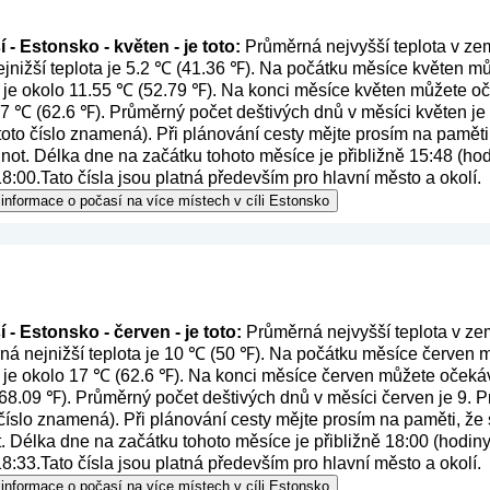
- Estonsko - květen - je toto:
Průměrná nejvyšší teplota v zem
nižší teplota je 5.2 ℃ (41.36 ℉). Na počátku měsíce květen můž
 je okolo 11.55 ℃ (52.79 ℉). Na konci měsíce květen můžete oč
 17 ℃ (62.6 ℉). Průměrný počet deštivých dnů v měsíci květen je
 toto číslo znamená
). Při plánování cesty mějte prosím na paměti
ot. Délka dne na začátku tohoto měsíce je přibližně 15:48 (hod
8:00.Tato čísla jsou platná především pro hlavní město a okolí.
informace o počasí na více místech v cíli Estonsko
 - Estonsko - červen - je toto:
Průměrná nejvyšší teplota v zem
á nejnižší teplota je 10 ℃ (50 ℉). Na počátku měsíce červen mů
 je okolo 17 ℃ (62.6 ℉). Na konci měsíce červen můžete očekáva
(68.09 ℉). Průměrný počet deštivých dnů v měsíci červen je 9.
 číslo znamená
). Při plánování cesty mějte prosím na paměti, že
 Délka dne na začátku tohoto měsíce je přibližně 18:00 (hodiny
8:33.Tato čísla jsou platná především pro hlavní město a okolí.
informace o počasí na více místech v cíli Estonsko