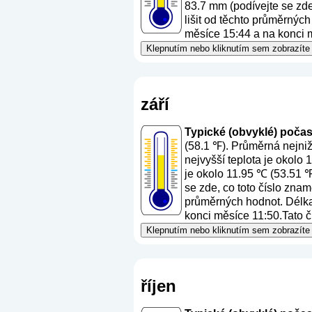
83.7 mm (
podívejte se zd
lišit od těchto průměrných
měsíce 15:44 a na konci m
Klepnutím nebo kliknutím sem zobrazíte 
září
Typické (obvyklé) počasí 
(58.1 ℉). Průměrná nejniž
nejvyšší teplota je okolo
je okolo 11.95 ℃ (53.51 ℉
se zde, co toto číslo zna
průměrných hodnot. Délka 
konci měsíce 11:50.Tato čí
Klepnutím nebo kliknutím sem zobrazíte 
říjen