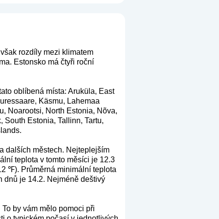
 však rozdíly mezi klimatem
ma. Estonsko má čtyři roční
tato oblíbená místa: Aruküla, East
, Kuressaare, Käsmu, Lahemaa
, Noarootsi, North Estonia, Nõva,
outh Estonia, Tallinn, Tartu,
slands.
a dalších městech. Nejteplejším
ní teplota v tomto měsíci je 12.3
12 ℉). Průměrná minimální teplota
ch dnů je 14.2. Nejméně deštivý
. To by vám mělo pomoci při
ti o typickém počasí v jednotlivých