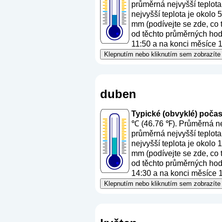
průměrná nejvyšší teplota
nejvyšší teplota je okolo
mm (
podívejte se zde, co
od těchto průměrných hodn
11:50 a na konci měsíce 1
Klepnutím nebo kliknutím sem zobrazíte 
duben
Typické (obvyklé) počasí
℃ (46.76 ℉). Průměrná nej
průměrná nejvyšší teplota
nejvyšší teplota je okolo
mm (
podívejte se zde, co
od těchto průměrných hodn
14:30 a na konci měsíce 1
Klepnutím nebo kliknutím sem zobrazíte 