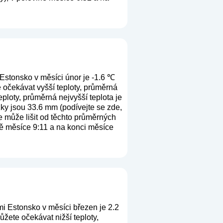
Estonsko v měsíci únor je -1.6 ℃
 očekávat vyšší teploty, průměrná
ploty, průměrná nejvyšší teplota je
žky jsou 33.6 mm (
podívejte se zde,
e může lišit od těchto průměrných
ně měsíce 9:11 a na konci měsíce
i Estonsko v měsíci březen je 2.2
žete očekávat nižší teploty,