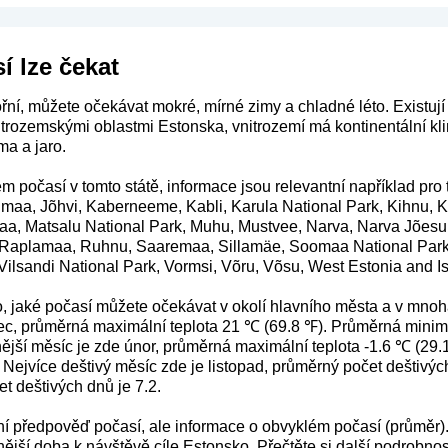
í lze čekat
ní, můžete očekávat mokré, mírné zimy a chladné léto. Existují
itrozemskými oblastmi Estonska, vnitrozemí má kontinentální kli
ma a jaro.
m počasí v tomto státě, informace jsou relevantní například pro 
umaa, Jõhvi, Kaberneeme, Kabli, Karula National Park, Kihnu
aa, Matsalu National Park, Muhu, Mustvee, Narva, Narva Jõesuu
 Raplamaa, Ruhnu, Saaremaa, Sillamäe, Soomaa National Park, S
 Vilsandi National Park, Vormsi, Võru, Võsu, West Estonia and I
o, jaké počasí můžete očekávat v okolí hlavního města a v mnoh
c, průměrná maximální teplota 21 ℃ (69.8 ℉). Průměrná minimál
ější měsíc je zde únor, průměrná maximální teplota -1.6 ℃ (29.
. Nejvíce deštivý měsíc zde je listopad, průměrný počet deštivý
t deštivých dnů je 7.2.
ení předpověď počasí, ale informace o obvyklém počasí (průměr)
ější doba k návštěvě cíle Estonsko. Přečtěte si další podrobnos