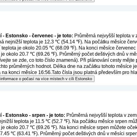
 - Estonsko - červenec - je toto:
Průměrná nejvyšší teplota v 
á nejnižší teplota je 12.3 ℃ (54.14 ℉). Na počátku měsíce čer
í teplota je okolo 20.05 ℃ (68.09 ℉). Na konci měsíce červenec 
 je okolo 20.7 ℃ (69.26 ℉). Průměrný počet deštivých dnů v mě
vejte se zde, co toto číslo znamená
). Při plánování cesty mějte
ěchto průměrných hodnot. Délka dne na začátku tohoto měsíce je 
 na konci měsíce 16:56.Tato čísla jsou platná především pro hla
informace o počasí na více místech v cíli Estonsko
- Estonsko - srpen - je toto:
Průměrná nejvyšší teplota v zemi
nižší teplota je 11.5 ℃ (52.7 ℉). Na počátku měsíce srpen může
 je okolo 20.7 ℃ (69.26 ℉). Na konci měsíce srpen můžete očeká
 17.45 ℃ (63.41 ℉). Průměrný počet deštivých dnů v měsíci srpe