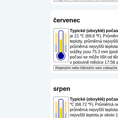
červenec
Typické (obvyklé) počasí
je 21 ℃ (69.8 ℉). Průměrn
teploty, průměrná nejvyšš
průměrná nejvyšší teplota
srážky jsou 75.3 mm (
podí
počasí se může lišit od t
v polovině měsíce 17:56 a
Klepnutím nebo kliknutím sem zobrazíte 
srpen
Typické (obvyklé) počasí 
℃ (68.72 ℉). Průměrná nej
průměrná nejvyšší teplota
nejvyšší teplota je okolo