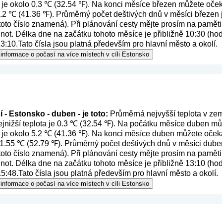
 je okolo 0.3 ℃ (32.54 ℉). Na konci měsíce březen můžete oček
 5.2 ℃ (41.36 ℉). Průměrný počet deštivých dnů v měsíci březen 
 toto číslo znamená
). Při plánování cesty mějte prosím na paměti
ot. Délka dne na začátku tohoto měsíce je přibližně 10:30 (hod
3:10.Tato čísla jsou platná především pro hlavní město a okolí.
informace o počasí na více místech v cíli Estonsko
 - Estonsko - duben - je toto:
Průměrná nejvyšší teplota v zem
nižší teplota je 0.3 ℃ (32.54 ℉). Na počátku měsíce duben může
 je okolo 5.2 ℃ (41.36 ℉). Na konci měsíce duben můžete očeká
 11.55 ℃ (52.79 ℉). Průměrný počet deštivých dnů v měsíci dube
 toto číslo znamená
). Při plánování cesty mějte prosím na paměti
ot. Délka dne na začátku tohoto měsíce je přibližně 13:10 (hod
5:48.Tato čísla jsou platná především pro hlavní město a okolí.
informace o počasí na více místech v cíli Estonsko