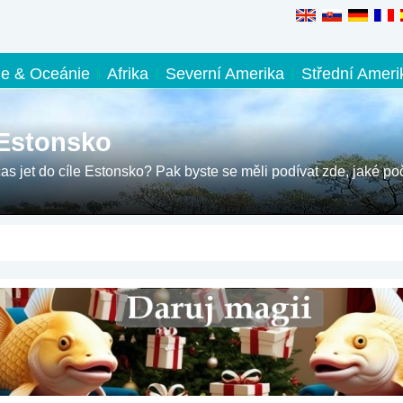
ie & Oceánie
Afrika
Severní Amerika
Střední Ameri
 Estonsko
čas jet do cíle Estonsko? Pak byste se měli podívat zde, jaké po