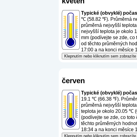
květen
Typické (obvyklé) počasí 
℃ (58.82 ℉). Průměrná nej
průměrná nejvyšší teplota
nejvyšší teplota je okolo
mm (
podívejte se zde, co
od těchto průměrných hodn
17:00 a na konci měsíce 1
Klepnutím nebo kliknutím sem zobrazíte 
červen
Typické (obvyklé) počasí
19.1 ℃ (66.38 ℉). Průměrn
průměrná nejvyšší teplota
teplota je okolo 20.05 ℃ 
(
podívejte se zde, co toto
těchto průměrných hodnot.
18:34 a na konci měsíce 1
Klepnutím nebo kliknutím sem zobrazíte 