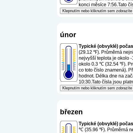
konci měsíce 7:56.Tato čís
Klepnutím nebo kliknutím sem zobrazíte 
únor
Typické (obvyklé) počasí 
(29.12 ℉). Průměrná nejni
nejvyšší teplota je okolo
okolo 0.3 ℃ (32.54 ℉). Pr
co toto číslo znamená
). P
hodnot. Délka dne na začá
10:30.Tato čísla jsou plat
Klepnutím nebo kliknutím sem zobrazíte 
březen
Typické (obvyklé) počasí
℃ (35.96 ℉). Průměrná nej