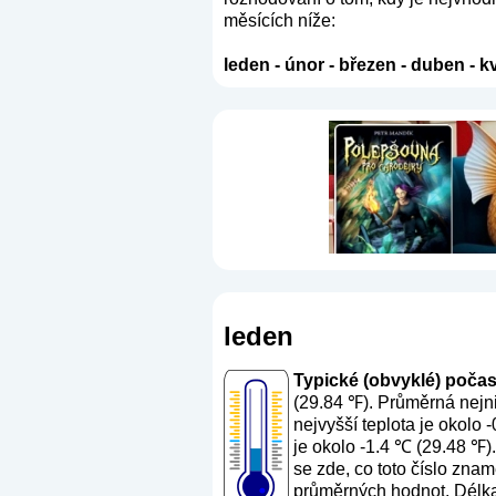
měsících níže:
leden
-
únor
-
březen
-
duben
-
k
leden
Typické (obvyklé) počasí 
(29.84 ℉). Průměrná nejni
nejvyšší teplota je okolo
je okolo -1.4 ℃ (29.48 ℉)
se zde, co toto číslo zna
průměrných hodnot. Délka 