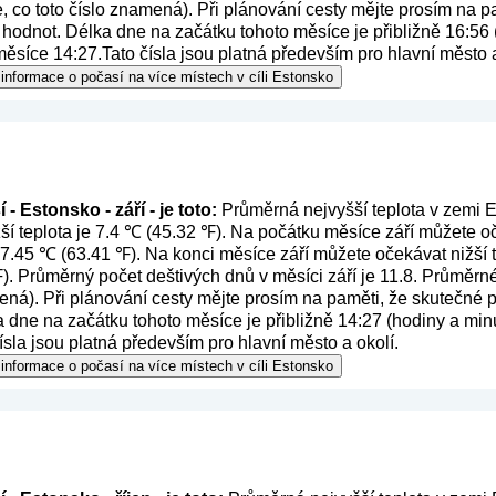
e, co toto číslo znamená
). Při plánování cesty mějte prosím na 
 hodnot. Délka dne na začátku tohoto měsíce je přibližně 16:56 
ěsíce 14:27.Tato čísla jsou platná především pro hlavní město a
informace o počasí na více místech v cíli Estonsko
- Estonsko - září - je toto:
Průměrná nejvyšší teplota v zemi E
ší teplota je 7.4 ℃ (45.32 ℉). Na počátku měsíce září můžete o
 17.45 ℃ (63.41 ℉). Na konci měsíce září můžete očekávat nižší t
). Průměrný počet deštivých dnů v měsíci září je 11.8. Průměrn
mená
). Při plánování cesty mějte prosím na paměti, že skutečné p
dne na začátku tohoto měsíce je přibližně 14:27 (hodiny a minu
sla jsou platná především pro hlavní město a okolí.
informace o počasí na více místech v cíli Estonsko