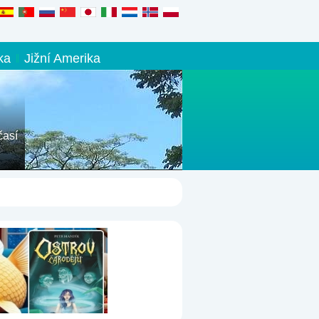
ka
Jižní Amerika
časí