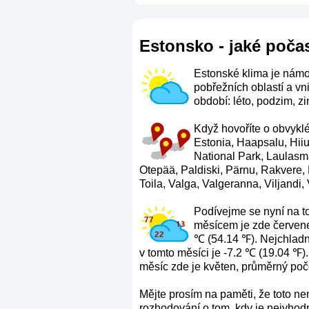
Estonsko - jaké počas
Estonské klima je námoř
pobřežních oblastí a vn
období: léto, podzim, zi
Když hovoříte o obvyklé
Estonia, Haapsalu, Hii
National Park, Laulasm
Otepää, Paldiski, Pärnu, Rakvere,
Toila, Valga, Valgeranna, Viljandi,
Podívejme se nyní na t
měsícem je zde červene
℃ (54.14 ℉). Nejchladn
v tomto měsíci je -7.2 ℃ (19.04 ℉)
měsíc zde je květen, průměrný poče
Mějte prosím na paměti, že toto n
rozhodování o tom, kdy je nejvhodn