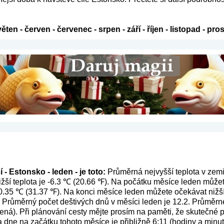
věten
-
červen
-
červenec
-
srpen
-
září
-
říjen
-
listopad
-
pros
- Estonsko - leden - je toto:
Průměrná nejvyšší teplota v zemi
žší teplota je -6.3 ℃ (20.66 ℉). Na počátku měsíce leden můžet
 -0.35 ℃ (31.37 ℉). Na konci měsíce leden můžete očekávat nižší
. Průměrný počet deštivých dnů v měsíci leden je 12.2. Průměrn
mená
). Při plánování cesty mějte prosím na paměti, že skutečné p
dne na začátku tohoto měsíce je přibližně 6:11 (hodiny a minut