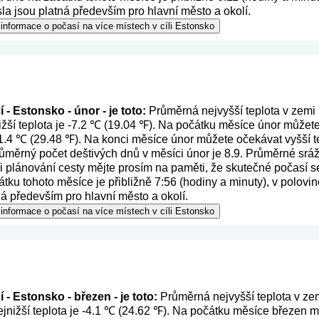
la jsou platná především pro hlavní město a okolí.
informace o počasí na více místech v cíli Estonsko
- Estonsko - únor - je toto:
Průměrná nejvyšší teplota v zemi 
žší teplota je -7.2 ℃ (19.04 ℉). Na počátku měsíce únor můžete
 -1.4 ℃ (29.48 ℉). Na konci měsíce únor můžete očekávat vyšší te
ůměrný počet deštivých dnů v měsíci únor je 8.9. Průměrné srá
ři plánování cesty mějte prosím na paměti, že skutečné počasí s
tku tohoto měsíce je přibližně 7:56 (hodiny a minuty), v polovi
ná především pro hlavní město a okolí.
informace o počasí na více místech v cíli Estonsko
 - Estonsko - březen - je toto:
Průměrná nejvyšší teplota v zem
nižší teplota je -4.1 ℃ (24.62 ℉). Na počátku měsíce březen mů