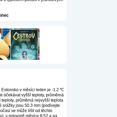
inec
 Estonsko v měsíci leden je -1.2 ℃
e očekávat vyšší teploty, průměrná
 teploty, průměrná nejvyšší teplota
é srážky jsou 50.3 mm (
podívejte
očasí se může lišit od těchto
y), v polovině měsíce 6:52 a na