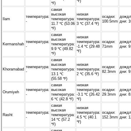
℉)
℉)
самая
высокая
низкая
температура:
осадки:
дожд
Ilam
температура:
температура:
-
100.5mm
дни: 1
11.7 ℃ (53.06
3 ℃ (37.4 ℉)
℉)
самая
низкая
высокая
температура:
температура:
осадки:
дожд
Kermanshah
температура:
-
-1.4 ℃ (29.48
71mm
дни: 9
9.9 ℃ (49.82
℉)
℉)
самая
высокая
низкая
температура:
осадки:
дожд
Khoramabad
температура:
температура:
-
82.3mm
дни: 9
13.1 ℃
2 ℃ (35.6 ℉)
(55.58 ℉)
самая
низкая
температура:
высокая
температура:
осадки:
дожд
Orumiyeh
-
температура:
-3.1 ℃ (26.42
29.3mm
дни: 8
6 ℃ (42.8 ℉)
℉)
самая
низкая
высокая
температура:
температура:
осадки:
дожд
Rasht
температура:
-
4.5 ℃ (40.1
152.3mm
дни: 1
14 ℃ (57.2
℉)
℉)
самая