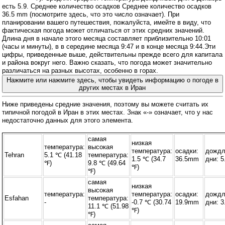
есть 5.9. Среднее количество осадков Среднее количество осадков
36.5 mm (
посмотрите здесь, что это число означает
). При
планировании вашего путешествия, пожалуйста, имейте в виду, что
фактическая погода может отличаться от этих средних значений.
Длина дня в начале этого месяца составляет приблизительно 10:01
(часы и минуты), в в середине месяца 9:47 и в конце месяца 9:44.Эти
цифры, приведенные выше, действительны прежде всего для капитала
и района вокруг него. Важно сказать, что погода может значительно
различаться на разных высотах, особенно в горах.
Нажмите или нажмите здесь, чтобы увидеть информацию о погоде в
других местах в Иран
Ниже приведены средние значения, поэтому вы можете считать их
типичной погодой в Иран в этих местах. Знак «-» означает, что у нас
недостаточно данных для этого элемента.
самая
низкая
температура:
высокая
температура:
осадки:
дожд
Tehran
5.1 ℃ (41.18
температура:
1.5 ℃ (34.7
36.5mm
дни: 5
℉)
9.8 ℃ (49.64
℉)
℉)
самая
низкая
высокая
температура:
температура:
осадки:
дожд
Esfahan
температура:
-
-0.7 ℃ (30.74
19.9mm
дни: 3
11.1 ℃ (51.98
℉)
℉)