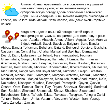
Климат Ирана переменный, он в основном засушливый
или наполовину сухой, но вы можете ожидать
субтропическую погоду вдоль побережья Каспийского
моря. Зимы холодные, и вы можете ожидать снегопада на
севере, но на юге зима мягкая. Лето жаркое, они даже очень горячие
на юге.
Когда речь идет о обычной погоде в этой стране,
информация актуальна, например, для этих популярных
мест: Abadan, Abadeh, Ahvaz, Alborz, Aqqala, Arak, Aran va
Bidgol, Ardabil, Babol, Babolsar, Bajgiran, Bam, Bandar
Abbas, Bandar Torkaman, Behshahr, Birjand, Bojnourd, Borujerd, Bushehr,
Caspian Iran, Central Iran, Chahar Mahaal and Bakhtiari, Damavand,
Dezful, Dizin, Esfarayen, Eshtehard, Fars, Firouzabad, Fouman,
Ghaemshahr, Gorgan, Gulf Region, Hamadan, Hormuz, Ilam, Iranian
Azerbaijan, Isfahan, Izeh, Kaleybar, Kandovan, Karaj, Kashan, Kazeroon,
Kerman, Kermanshah, Khorasan, Khorramabad, Khorramshahr, Khuzestan,
Kish Island, Kohgiluyeh and Boyer Ahmad, Kurdistan, Lalejin, Lorestan,
Mahallat, Mahan, Maku, Maragheh, Margoon Waterfall, Markazi, Mashhad,
Mashhad Ardehal, Masjed Solayman, Masouleh, Matin Abad, Minab, Na'in,
Nazarabad, Nishapur, Nurabad, Pasargad, Persepolis, Qayen, Qazvin,
Qeshm, Qom, Ramsar, Rasht, Ray, Rayen, Sabzevar, Sanandaj, Sardroud,
Sari, Sepidan, Shahdad, Shemshak, Shiraz, Shushtar, Sistan and
Baluchestan, Tabriz, Tafresh, Takab, Takestan, Taleghan, Tchogha Zanbil,
Tehran, Torbat Jam, Urmia, Varamin, Varzaneh, Western Iran, Yasouj,
Yazd, Zahedan, Zanjan.