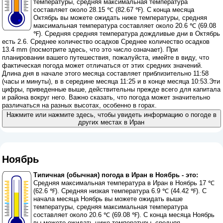
температуры, средняя максимальная температура
составляет около 28.15 ℃ (82.67 ℉). С конца месяца
Октябрь вы можете ожидать ниже температуры, средняя
максимальная температура составляет около 20.6 ℃ (69.08
℉). Средняя средняя температура дождливые дни в Октябрь
есть 2.6. Среднее количество осадков Среднее количество осадков
13.4 mm (
посмотрите здесь, что это число означает
). При
планировании вашего путешествия, пожалуйста, имейте в виду, что
фактическая погода может отличаться от этих средних значений.
Длина дня в начале этого месяца составляет приблизительно 11:58
(часы и минуты), в в середине месяца 11:25 и в конце месяца 10:53.Эти
цифры, приведенные выше, действительны прежде всего для капитала
и района вокруг него. Важно сказать, что погода может значительно
различаться на разных высотах, особенно в горах.
Нажмите или нажмите здесь, чтобы увидеть информацию о погоде в
других местах в Иран
Ноябрь
Типичная (обычная) погода в Иран в Ноябрь - это:
Средняя максимальная температура в Иран в Ноябрь 17 ℃
(62.6 ℉). Средняя низкая температура 6.9 ℃ (44.42 ℉). С
начала месяца Ноябрь вы можете ожидать выше
температуры, средняя максимальная температура
составляет около 20.6 ℃ (69.08 ℉). С конца месяца Ноябрь
вы можете ожидать ниже температуры, средняя