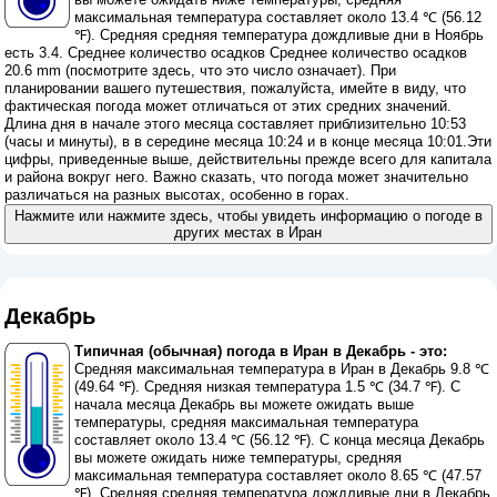
максимальная температура составляет около 13.4 ℃ (56.12
℉). Средняя средняя температура дождливые дни в Ноябрь
есть 3.4. Среднее количество осадков Среднее количество осадков
20.6 mm (
посмотрите здесь, что это число означает
). При
планировании вашего путешествия, пожалуйста, имейте в виду, что
фактическая погода может отличаться от этих средних значений.
Длина дня в начале этого месяца составляет приблизительно 10:53
(часы и минуты), в в середине месяца 10:24 и в конце месяца 10:01.Эти
цифры, приведенные выше, действительны прежде всего для капитала
и района вокруг него. Важно сказать, что погода может значительно
различаться на разных высотах, особенно в горах.
Нажмите или нажмите здесь, чтобы увидеть информацию о погоде в
других местах в Иран
Декабрь
Типичная (обычная) погода в Иран в Декабрь - это:
Средняя максимальная температура в Иран в Декабрь 9.8 ℃
(49.64 ℉). Средняя низкая температура 1.5 ℃ (34.7 ℉). С
начала месяца Декабрь вы можете ожидать выше
температуры, средняя максимальная температура
составляет около 13.4 ℃ (56.12 ℉). С конца месяца Декабрь
вы можете ожидать ниже температуры, средняя
максимальная температура составляет около 8.65 ℃ (47.57
℉). Средняя средняя температура дождливые дни в Декабрь