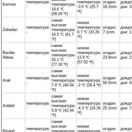
температура:
температура:
осадки:
дожд
Kerman
температура:
-
-3.5 ℃ (25.7
18.2mm
дни: 3
14.6 ℃
℉)
(58.28 ℉)
самая
низкая
высокая
температура:
температура:
осадки:
дожд
Zahedan
температура:
-
0.7 ℃ (33.26
7.1mm
дни: 1
16.5 ℃ (61.7
℉)
℉)
самая
низкая
высокая
Bandar
температура:
температура:
осадки:
дожд
температура:
Abbas
-
13.9 ℃
23.9mm
дни: 2
25.1 ℃
(57.02 ℉)
(77.18 ℉)
самая
высокая
низкая
температура:
осадки:
дожд
Arak
температура:
температура:
-
50.5mm
дни: 8
7.8 ℃ (46.04
-2 ℃ (28.4 ℉)
℉)
самая
низкая
высокая
температура:
температура:
осадки:
дожд
Ardabil
температура:
-
-4.3 ℃ (24.26
25.1mm
дни: 7
5.8 ℃ (42.44
℉)
℉)
самая
высокая
низкая
температура:
осадки:
дожд
Birjand
температура:
температура: