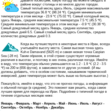
Давайте посмотрим, какую погоду вы можете ожидать в
районе вокруг столицы и во многих других городах.
Самый теплый месяц здесь Июль, средняя максимальная
температура 36.8 ℃ (98.24 ℉). Средняя минимальная
температура в этом месяце - 23.9 ℃ (75.02 ℉). Самый холодный месяц
здесь Январь, средняя максимальная температура 7.5 ℃ (45.5 ℉).
Средняя минимальная температура в этом месяце - -0.9 ℃ (30.38 ℉).
Самый дождливый месяц здесь Январь, среднее количество
дождливых дней 6.5. Самый слабый месяц здесь Сентябрь, среднее
количество дождливых дней 0.3.
Когда вы путешествуете в некоторые места в Иран, всегда
учитывайте высоту места. Самая высокая точка здесь
Kuh-e Damavand (5625 m) и самая низкая точка Caspian
Sea (-28 m). Таким образом, в этой стране существуют огромные
различия в высотах, и поэтому в них очень различная погода. Имейте
в виду, что температура обычно уменьшается на 1.2 - 1.9 ℃ (2.2 - 3.5
℉) на 200 м (656 футов), в зависимости от других условий. (И мы
должны добавить, что в особом состоянии, называемом термической
инверсией, даже температура может быть выше на больших высотах.)
Пожалуйста, имейте в виду, что это не прогноз погоды, а информация
о обычной погоде (в среднем). Это поможет вам решить, когда самое
лучшее время для перехода на Иран. Подробнее о типичной погоде в
течение отдельных месяцев ниже:
Январь
-
Февраль
-
Март
-
Апрель
-
Май
-
Июнь
-
Июль
-
Август
-
Сентябрь
-
Октябрь
-
Ноябрь
-
Декабрь