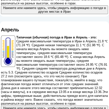
различаться на разных высотах, особенно в горах.
Нажмите или нажмите здесь, чтобы увидеть информацию о погоде в
других местах в Иран
Апрель
Типичная (обычная) погода в Иран в Апрель - это:
Средняя максимальная температура в Иран в Апрель 21.8 ℃
(71.24 ℉). Средняя низкая температура 11.1 ℃ (51.98 ℉). С
начала месяца Апрель вы можете ожидать ниже
температуры, средняя максимальная температура
составляет около 18.6 ℃ (65.48 ℉). С конца месяца Апрель
вы можете ожидать выше температуры, средняя
максимальная температура составляет около 24.95 ℃ (76.91
℉). Средняя средняя температура дождливые дни в Апрель
есть 5.3. Среднее количество осадков Среднее количество осадков
27.2 mm (
посмотрите здесь, что это число означает
). При
планировании вашего путешествия, пожалуйста, имейте в виду, что
фактическая погода может отличаться от этих средних значений.
Длина дня в начале этого месяца составляет приблизительно 12:32
(часы и минуты), в в середине месяца 13:05 и в конце месяца 13:36.Эти
цифры, приведенные выше, действительны прежде всего для капитала
и района вокруг него. Важно сказать, что погода может значительно
различаться на разных высотах, особенно в горах.
Нажмите или нажмите здесь, чтобы увидеть информацию о погоде в