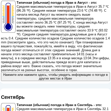
Типичная (обычная) погода в Иран в Август - это:
Средняя максимальная температура в Иран в Август 35.7 ℃
(96.26 ℉). Средняя низкая температура 23.6 ℃ (74.48 ℉). С
начала месяца Август вы можете ожидать выше
температуры, средняя максимальная температура
составляет около 36.25 ℃ (97.25 ℉). С конца месяца Август
вы можете ожидать ниже температуры, средняя
максимальная температура составляет около 33.9 ℃ (93.02
℉). Средняя средняя температура дождливые дни в Август
есть 0.4. Среднее количество осадков Среднее количество осадков 1.4
mm (
посмотрите здесь, что это число означает
). При планировании
вашего путешествия, пожалуйста, имейте в виду, что фактическая
погода может отличаться от этих средних значений. Длина дня в
начале этого месяца составляет приблизительно 14:01 (часы и
минуты), в в середине месяца 13:35 и в конце месяца 13:04.Эти цифры,
приведенные выше, действительны прежде всего для капитала и
района вокруг него. Важно сказать, что погода может значительно
различаться на разных высотах, особенно в горах.
Нажмите или нажмите здесь, чтобы увидеть информацию о погоде в
других местах в Иран
Сентябрь
Типичная (обычная) погода в Иран в Сентябрь - это:
Средняя максимальная температура в Иран в Сентябрь 32.1