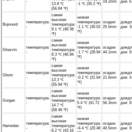
-
19.2mm
дни: 6
13.8 ℃
-1 ℃ (30.2 ℉)
(56.84 ℉)
самая
низкая
высокая
температура:
температура:
осадки:
дожд
Bojnoord
температура:
-
-1.1 ℃ (30.02
25.5mm
дни: 1
9.1 ℃ (48.38
℉)
℉)
самая
низкая
высокая
температура:
температура:
осадки:
дожд
Ghazvin
температура:
-
-1.7 ℃ (28.94
44.1mm
дни: 9
8.3 ℃ (46.94
℉)
℉)
самая
низкая
высокая
температура:
температура:
осадки:
дожд
Ghom
температура:
-
-0.2 ℃ (31.64
21.6mm
дни: 4
13.3 ℃
℉)
(55.94 ℉)
самая
низкая
высокая
температура:
температура:
осадки:
дожд
Gorgan
температура:
-
5.4 ℃ (41.72
56.3mm
дни: 8
14.7 ℃
℉)
(58.46 ℉)
самая
низкая
высокая
температура:
температура:
осадки:
дожд
Hamedan
температура:
-
-6.4 ℃ (20.48
40.5mm
дни: 9
6.2 ℃ (43.16