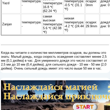
температура:
температура:
осадки:
дожд
Yazd
температура:
-
-0.5 ℃ (31.1
0mm
дни: 0
16.8 ℃
℉)
(62.24 ℉)
самая
низкая
высокая
температура:
температура:
осадки:
дожд
Zanjan
температура:
-
-4.2 ℃ (24.44
29.9mm
дни: 9
5.6 ℃ (42.08
℉)
℉)
Когда вы читаете о количестве миллиметров осадков, вы должны это
знать: Малый дождь, когда скорость осаждения составляет менее 2,5
мм (0,1 дюйма) в час. Для умеренного дождя это число составляет от
2,5 мм до 10 мм (0,4 дюйма), для сильного дождя - 10 мм - 50 мм (2,0
дюйма). Очень сильный дождь имеет это число выше 50 мм в час.