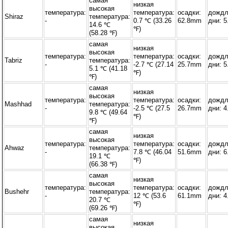
самая
низкая
высокая
температура:
температура:
осадки:
дожд
Shiraz
температура:
-
0.7 ℃ (33.26
62.8mm
дни: 5
14.6 ℃
℉)
(58.28 ℉)
самая
низкая
высокая
температура:
температура:
осадки:
дожд
Tabriz
температура:
-
-2.7 ℃ (27.14
25.7mm
дни: 5
5.1 ℃ (41.18
℉)
℉)
самая
низкая
высокая
температура:
температура:
осадки:
дожд
Mashhad
температура:
-
-2.5 ℃ (27.5
26.7mm
дни: 4
9.8 ℃ (49.64
℉)
℉)
самая
низкая
высокая
температура:
температура:
осадки:
дожд
Ahwaz
температура:
-
7.8 ℃ (46.04
51.6mm
дни: 6
19.1 ℃
℉)
(66.38 ℉)
самая
низкая
высокая
температура:
температура:
осадки:
дожд
Bushehr
температура:
-
12 ℃ (53.6
61.1mm
дни: 4
20.7 ℃
℉)
(69.26 ℉)
самая
низкая
высокая