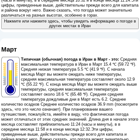
(часы и минуты), в в середине месяца 10:52 и в конце месяца 11:24.Эти
цифры, приведенные выше, действительны прежде всего для капитала
и района вокруг него. Важно сказать, что погода может значительно
различаться на разных высотах, особенно в горах.
Нажмите или нажмите здесь, чтобы увидеть информацию о погоде в
других местах в Иран
Март
Типичная (обычная) погода в Иран в Март - это:
Средняя
максимальная температура в Иран в Март 15.4 ℃ (59.72 ℉).
Средняя низкая температура 5.5 ℃ (41.9 ℉). С начала
месяца Март вы можете ожидать ниже температуры,
средняя максимальная температура составляет около 12.9
℃ (55.22 ℉). С конца месяца Март вы можете ожидать выше
температуры, средняя максимальная температура
составляет около 18.6 ℃ (65.48 ℉). Средняя средняя
температура дождливые дни в Март есть 6.2. Среднее
количество осадков Среднее количество осадков 36.9 mm (
посмотрите
здесь, что это число означает
). При планировании вашего
путешествия, пожалуйста, имейте в виду, что фактическая погода
может отличаться от этих средних значений. Длина дня в начале этого
месяца составляет приблизительно 11:24 (часы и минуты), в в
середине месяца 11:58 и в конце месяца 12:32.Эти цифры,
приведенные выше, действительны прежде всего для капитала и
района вокруг него. Важно сказать, что погода может значительно