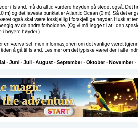
teder i Island, må du alltid vurdere høyden på stedet også. Det h
m) og det laveste punktet er Atlantic Ocean (0 m). Så det er gan
 været også skal være forskjellig i forskjellige høyder. Husk at t
hengig av de andre forholdene. (Og vi må legge til at i den spesie
 i høyere høyder.)
 en værvarsel, men informasjonen om det vanlige været (gjenno
den å gå til Island. Les mer om det typiske været der i alle in
ai
-
Juni
-
Juli
-
August
-
September
-
Oktober
-
November
-