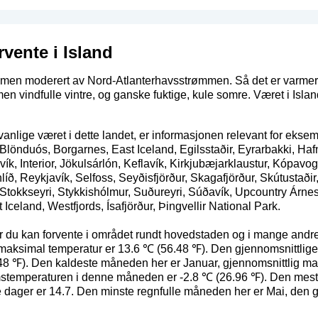
rvente i Island
, men moderert av Nord-Atlanterhavsstrømmen. Så det er varmer
 men vindfulle vintre, og ganske fuktige, kule somre. Været i Isl
anlige været i dette landet, er informasjonen relevant for ekse
Blönduós, Borgarnes, East Iceland, Egilsstaðir, Eyrarbakki, Hafna
ík, Interior, Jökulsárlón, Keflavík, Kirkjubæjarklaustur, Kópav
íð, Reykjavík, Selfoss, Seyðisfjörður, Skagafjörður, Skútustaðir
Stokkseyri, Stykkishólmur, Suðureyri, Súðavík, Upcountry Árnes
Iceland, Westfjords, Ísafjörður, Þingvellir National Park.
ær du kan forvente i området rundt hovedstaden og i mange and
ig maksimal temperatur er 13.6 ℃ (56.48 ℉). Den gjennomsnittl
8 ℉). Den kaldeste måneden her er Januar, gjennomsnittlig ma
stemperaturen i denne måneden er -2.8 ℃ (26.96 ℉). Den mest 
e dager er 14.7. Den minste regnfulle måneden her er Mai, den gj