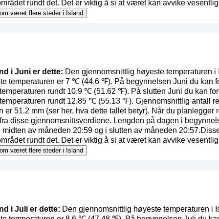
det rundt det. Det er viktig å si at været kan avvike vesentlig i f
 om været flere steder i Island
nd i Juni er dette:
Den gjennomsnittlig høyeste temperaturen i I
te temperaturen er 7 ℃ (44.6 ℉). På begynnelsen Juni du kan f
temperaturen rundt 10.9 ℃ (51.62 ℉). På slutten Juni du kan fo
temperaturen rundt 12.85 ℃ (55.13 ℉). Gjennomsnittlig antall r
n er 51.2 mm (
ser her, hva dette tallet betyr
). Når du planlegger r
e fra disse gjennomsnittsverdiene. Lengden på dagen i begynne
, i midten av måneden 20:59 og i slutten av måneden 20:57.Disse
det rundt det. Det er viktig å si at været kan avvike vesentlig i f
 om været flere steder i Island
nd i Juli er dette:
Den gjennomsnittlig høyeste temperaturen i Is
te temperaturen er 8.6 ℃ (47.48 ℉). På begynnelsen Juli du kan