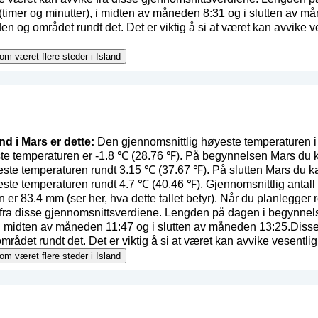
timer og minutter), i midten av måneden 8:31 og i slutten av m
n og området rundt det. Det er viktig å si at været kan avvike ves
 om været flere steder i Island
nd i Mars er dette:
Den gjennomsnittlig høyeste temperaturen i 
te temperaturen er -1.8 ℃ (28.76 ℉). På begynnelsen Mars du k
ste temperaturen rundt 3.15 ℃ (37.67 ℉). På slutten Mars du ka
ste temperaturen rundt 4.7 ℃ (40.46 ℉). Gjennomsnittlig antall
n er 83.4 mm (
ser her, hva dette tallet betyr
). Når du planlegger r
e fra disse gjennomsnittsverdiene. Lengden på dagen i begynne
, i midten av måneden 11:47 og i slutten av måneden 13:25.Disse
det rundt det. Det er viktig å si at været kan avvike vesentlig i f
 om været flere steder i Island