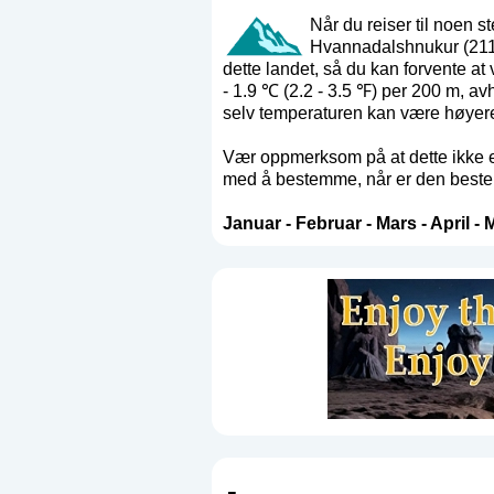
Når du reiser til noen s
Hvannadalshnukur (2110 
dette landet, så du kan forvente at
- 1.9 ℃ (2.2 - 3.5 ℉) per 200 m, av
selv temperaturen kan være høyere
Vær oppmerksom på at dette ikke er
med å bestemme, når er den beste ti
Januar
-
Februar
-
Mars
-
April
-
M