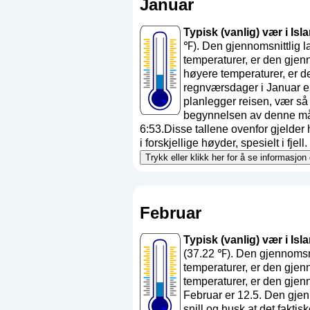
Januar
Typisk (vanlig) vær i Isl
℉). Den gjennomsnittlig 
temperaturer, er den gjen
høyere temperaturer, er d
regnværsdager i Januar e
planlegger reisen, vær så
begynnelsen av denne mån
6:53.Disse tallene ovenfor gjelder 
i forskjellige høyder, spesielt i fjell.
Trykk eller klikk her for å se informasjon
Februar
Typisk (vanlig) vær i Isl
(37.22 ℉). Den gjennomsni
temperaturer, er den gjen
temperaturer, er den gjen
Februar er 12.5. Den gje
snill og husk at det fakt