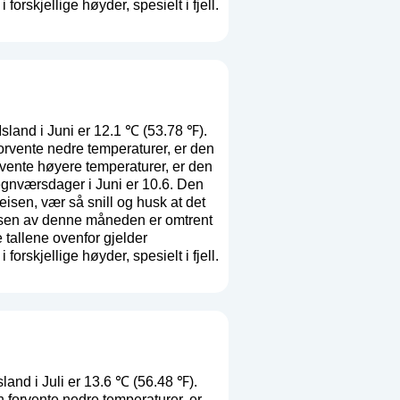
orskjellige høyder, spesielt i fjell.
sland i Juni er 12.1 ℃ (53.78 ℉).
orvente nedre temperaturer, er den
rvente høyere temperaturer, er den
egnværsdager i Juni er 10.6. Den
eisen, vær så snill og husk at det
lsen av denne måneden er omtrent
 tallene ovenfor gjelder
orskjellige høyder, spesielt i fjell.
land i Juli er 13.6 ℃ (56.48 ℉).
 forvente nedre temperaturer, er