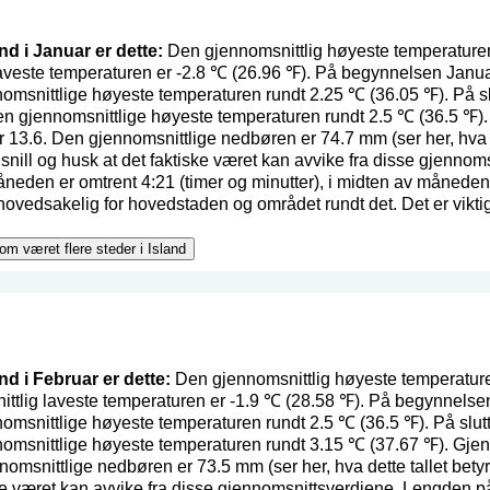
and i Januar er dette:
Den gjennomsnittlig høyeste temperaturen 
laveste temperaturen er -2.8 ℃ (26.96 ℉). På begynnelsen Janua
nomsnittlige høyeste temperaturen rundt 2.25 ℃ (36.05 ℉). På s
en gjennomsnittlige høyeste temperaturen rundt 2.5 ℃ (36.5 ℉). 
r 13.6. Den gjennomsnittlige nedbøren er 74.7 mm (
ser her, hva 
 snill og husk at det faktiske været kan avvike fra disse gjenno
eden er omtrent 4:21 (timer og minutter), i midten av måneden
hovedsakelig for hovedstaden og området rundt det. Det er viktig
 om været flere steder i Island
and i Februar er dette:
Den gjennomsnittlig høyeste temperaturen
ttlig laveste temperaturen er -1.9 ℃ (28.58 ℉). På begynnelse
nomsnittlige høyeste temperaturen rundt 2.5 ℃ (36.5 ℉). På slu
nomsnittlige høyeste temperaturen rundt 3.15 ℃ (37.67 ℉). Gjen
nnomsnittlige nedbøren er 73.5 mm (
ser her, hva dette tallet betyr
iske været kan avvike fra disse gjennomsnittsverdiene. Lengden