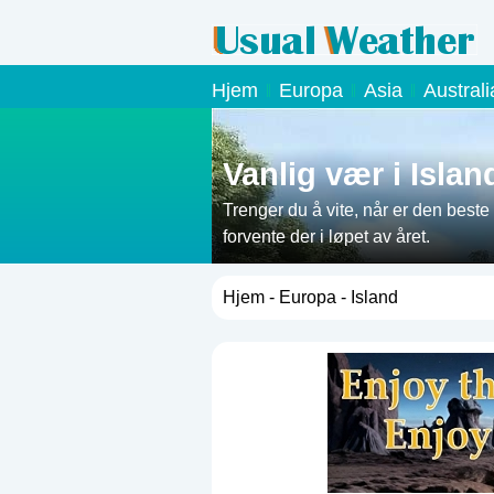
Hjem
Europa
Asia
Austral
Vanlig vær i Islan
Trenger du å vite, når er den beste t
forvente der i løpet av året.
Hjem
-
Europa
- Island