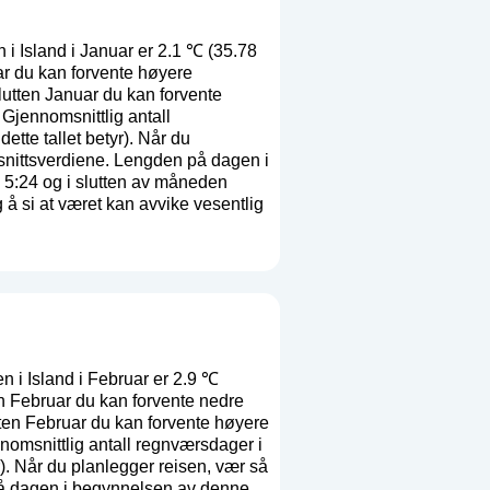
i Island i Januar er 2.1 ℃ (35.78
r du kan forvente høyere
lutten Januar du kan forvente
Gjennomsnittlig antall
dette tallet betyr
). Når du
msnittsverdiene. Lengden på dagen i
 5:24 og i slutten av måneden
 å si at været kan avvike vesentlig
 i Island i Februar er 2.9 ℃
n Februar du kan forvente nedre
tten Februar du kan forvente høyere
nomsnittlig antall regnværsdager i
). Når du planlegger reisen, vær så
 på dagen i begynnelsen av denne