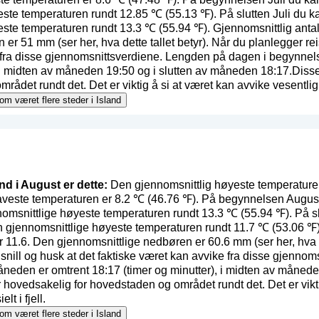
ste temperaturen rundt 12.85 ℃ (55.13 ℉). På slutten Juli du ka
ste temperaturen rundt 13.3 ℃ (55.94 ℉). Gjennomsnittlig antall
n er 51 mm (
ser her, hva dette tallet betyr
). Når du planlegger rei
e fra disse gjennomsnittsverdiene. Lengden på dagen i begynne
, i midten av måneden 19:50 og i slutten av måneden 18:17.Disse
det rundt det. Det er viktig å si at været kan avvike vesentlig i f
 om været flere steder i Island
and i August er dette:
Den gjennomsnittlig høyeste temperaturen 
laveste temperaturen er 8.2 ℃ (46.76 ℉). På begynnelsen Augus
nomsnittlige høyeste temperaturen rundt 13.3 ℃ (55.94 ℉). På s
n gjennomsnittlige høyeste temperaturen rundt 11.7 ℃ (53.06 ℉).
r 11.6. Den gjennomsnittlige nedbøren er 60.6 mm (
ser her, hva 
 snill og husk at det faktiske været kan avvike fra disse gjenno
eden er omtrent 18:17 (timer og minutter), i midten av månede
 hovedsakelig for hovedstaden og området rundt det. Det er vikti
lt i fjell.
 om været flere steder i Island