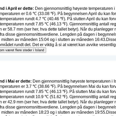
nd i April er dette:
Den gjennomsnittlig høyeste temperaturen i I
emperaturen er 0.6 ℃ (33.08 ℉). På begynnelsen April du kan for
temperaturen rundt 4.7 ℃ (40.46 ℉). På slutten April du kan for
temperaturen rundt 7.85 ℃ (46.13 ℉). Gjennomsnittlig antall reg
n er 58.7 mm (
ser her, hva dette tallet betyr
). Når du planlegger r
e fra disse gjennomsnittsverdiene. Lengden på dagen i begynne
, i midten av måneden 15:04 og i slutten av måneden 16:43.Disse
det rundt det. Det er viktig å si at været kan avvike vesentlig i f
 om været flere steder i Island
nd i Mai er dette:
Den gjennomsnittlig høyeste temperaturen i Is
emperaturen er 3.7 ℃ (38.66 ℉). På begynnelsen Mai du kan forv
temperaturen rundt 7.85 ℃ (46.13 ℉). På slutten Mai du kan for
temperaturen rundt 10.9 ℃ (51.62 ℉). Gjennomsnittlig antall re
n er 42.9 mm (
ser her, hva dette tallet betyr
). Når du planlegger r
e fra disse gjennomsnittsverdiene. Lengden på dagen i begynne
, i midten av måneden 18:23 og i slutten av måneden 19:55.Disse