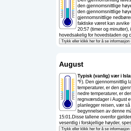
den gjennomsnittlige høye
den gjennomsnittlige høye
gjennomsnittlige nedbøre
faktiske været kan avvik
20:57 (timer og minutter)
hovedsakelig for hovedstaden og områ
Trykk eller klikk her for å se informasjon
August
Typisk (vanlig) vær i Isl
℉). Den gjennomsnittlig 
temperaturer, er den gjen
nedre temperaturer, er de
regnværsdager i August e
planlegger reisen, vær så
begynnelsen av denne mån
15:01.Disse tallene ovenfor gjelder
vesentlig i forskjellige høyder, spesie
Trykk eller klikk her for å se informasjon