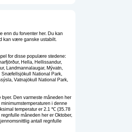
e enn du forventer her. Du kan
and kan være ganske ustabilt.
mpel for disse populære stedene:
rfjörður, Hella, Hellissandur,
ogur, Landmannalaugar, Mývatn,
, Snæfellsjökull National Park,
sýsla, Vatnajökull National Park,
re byer. Den varmeste måneden her
ige minimumstemperaturen i denne
ksimal temperatur er 2.1 ℃ (35.78
regnfulle måneden her er Oktober,
ennomsnittlig antall regnfulle