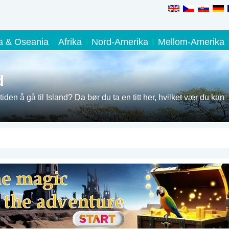
ia & Oseania
Afrika
Nord-Amerika
Mellom-Amerika
d
iden å gå til Island? Da bør du ta en titt her, hvilket vær du kan