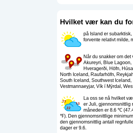
Hvilket vær kan du fo
på Island er subarktisk
forvente relativt milde,
Når du snakker om det v
Akureyri, Blue Lagoon, 
Hveragerði, Höfn, Húsav
North Iceland, Raufarhöfn, Reykjahl
South Iceland, Southwest Iceland, 
Vestmannaeyjar, Vík í Mýrdal, West 
La oss se nå hvilket v
er Juli, gjennomsnittl
måneden er 8.6 ℃ (47.4
℉). Den gjennomsnittlige minimum
den gjennomsnittlig antall regnfull
dager er 9.6.