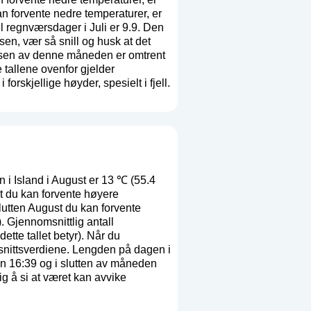
n forvente nedre temperaturer, er
 regnværsdager i Juli er 9.9. Den
sen, vær så snill og husk at det
lsen av denne måneden er omtrent
 tallene ovenfor gjelder
orskjellige høyder, spesielt i fjell.
i Island i August er 13 ℃ (55.4
t du kan forvente høyere
lutten August du kan forvente
 Gjennomsnittlig antall
dette tallet betyr
). Når du
msnittsverdiene. Lengden på dagen i
n 16:39 og i slutten av måneden
g å si at været kan avvike