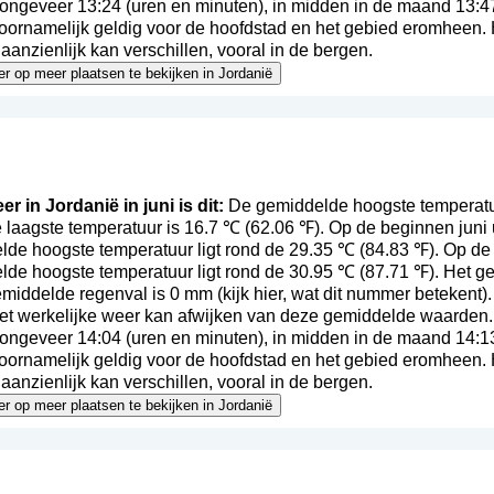
ongeveer 13:24 (uren en minuten), in midden in de maand 13:4
voornamelijk geldig voor de hoofdstad en het gebied eromheen. 
anzienlijk kan verschillen, vooral in de bergen.
eer op meer plaatsen te bekijken in Jordanië
r in Jordanië in juni is dit:
De gemiddelde hoogste temperatuur
 laagste temperatuur is 16.7 ℃ (62.06 ℉). Op de beginnen juni
de hoogste temperatuur ligt rond de 29.35 ℃ (84.83 ℉). Op de 
lde hoogste temperatuur ligt rond de 30.95 ℃ (87.71 ℉). Het g
gemiddelde regenval is 0 mm (
kijk hier, wat dit nummer betekent
)
 het werkelijke weer kan afwijken van deze gemiddelde waarden.
ongeveer 14:04 (uren en minuten), in midden in de maand 14:1
voornamelijk geldig voor de hoofdstad en het gebied eromheen. 
anzienlijk kan verschillen, vooral in de bergen.
eer op meer plaatsen te bekijken in Jordanië