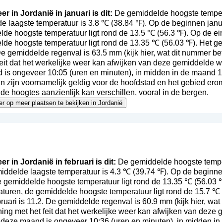
er in Jordanië in januari is dit:
De gemiddelde hoogste temperat
e laagste temperatuur is 3.8 ℃ (38.84 ℉). Op de beginnen janu
de hoogste temperatuur ligt rond de 13.5 ℃ (56.3 ℉). Op de ei
lde hoogste temperatuur ligt rond de 13.35 ℃ (56.03 ℉). Het g
 De gemiddelde regenval is 63.5 mm (
kijk hier, wat dit nummer b
feit dat het werkelijke weer kan afwijken van deze gemiddelde 
 is ongeveer 10:05 (uren en minuten), in midden in de maand 1
 zijn voornamelijk geldig voor de hoofdstad en het gebied erom
de hoogtes aanzienlijk kan verschillen, vooral in de bergen.
eer op meer plaatsen te bekijken in Jordanië
er in Jordanië in februari is dit:
De gemiddelde hoogste tempera
iddelde laagste temperatuur is 4.3 ℃ (39.74 ℉). Op de beginne
 gemiddelde hoogste temperatuur ligt rond de 13.35 ℃ (56.03 ℉)
turen, de gemiddelde hoogste temperatuur ligt rond de 15.7 ℃ 
ruari is 11.2. De gemiddelde regenval is 60.9 mm (
kijk hier, wa
ing met het feit dat het werkelijke weer kan afwijken van deze
 deze maand is ongeveer 10:36 (uren en minuten), in midden in