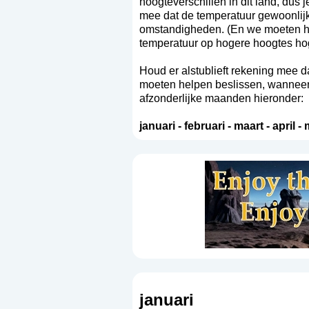
hoogteverschillen in dit land, dus
mee dat de temperatuur gewoonlijk 
omstandigheden. (En we moeten hie
temperatuur op hogere hoogtes hog
Houd er alstublieft rekening mee da
moeten helpen beslissen, wanneer d
afzonderlijke maanden hieronder:
januari
-
februari
-
maart
-
april
-
januari