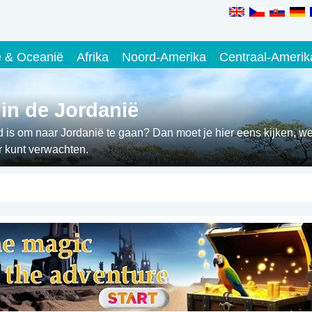
ë & Oceanië
Afrika
Noord-Amerika
Centraal-Amerik
 in de Jordanië
 is om naar Jordanië te gaan? Dan moet je hier eens kijken, we
r kunt verwachten.