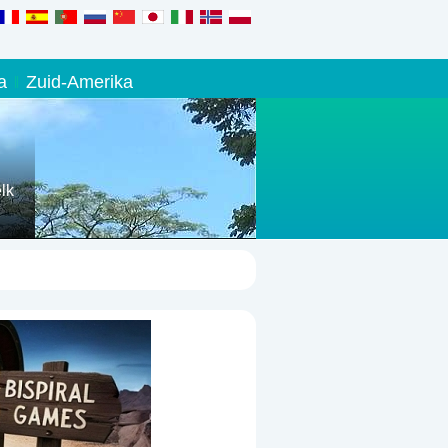
a
Zuid-Amerika
lk