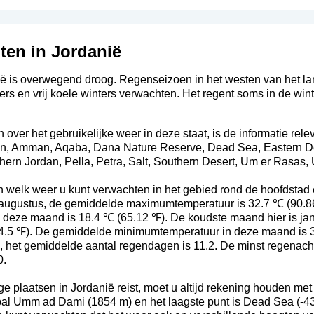
ten in Jordanië
ë is overwegend droog. Regenseizoen in het westen van het land
rs en vrij koele winters verwachten. Het regent soms in de wint
ver het gebruikelijke weer in deze staat, is de informatie rele
lun, Amman, Aqaba, Dana Nature Reserve, Dead Sea, Eastern Dese
ern Jordan, Pella, Petra, Salt, Southern Desert, Um er Rasas
n welk weer u kunt verwachten in het gebied rond de hoofdstad 
 augustus, de gemiddelde maximumtemperatuur is 32.7 ℃ (90.8
deze maand is 18.4 ℃ (65.12 ℉). De koudste maand hier is jan
4.5 ℉). De gemiddelde minimumtemperatuur in deze maand is 3
, het gemiddelde aantal regendagen is 11.2. De minst regenachti
0.
plaatsen in Jordanië reist, moet u altijd rekening houden met
bal Umm ad Dami (1854 m) en het laagste punt is Dead Sea (-431 