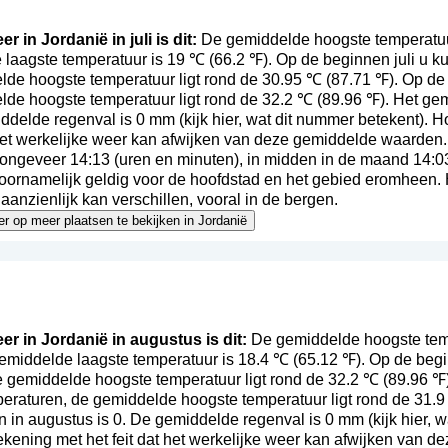
r in Jordanië in juli is dit:
De gemiddelde hoogste temperatuur 
laagste temperatuur is 19 ℃ (66.2 ℉). Op de beginnen juli u k
de hoogste temperatuur ligt rond de 30.95 ℃ (87.71 ℉). Op de 
lde hoogste temperatuur ligt rond de 32.2 ℃ (89.96 ℉). Het ge
middelde regenval is 0 mm (
kijk hier, wat dit nummer betekent
). H
 het werkelijke weer kan afwijken van deze gemiddelde waarden.
ongeveer 14:13 (uren en minuten), in midden in de maand 14:0
voornamelijk geldig voor de hoofdstad en het gebied eromheen. 
anzienlijk kan verschillen, vooral in de bergen.
eer op meer plaatsen te bekijken in Jordanië
er in Jordanië in augustus is dit:
De gemiddelde hoogste temp
gemiddelde laagste temperatuur is 18.4 ℃ (65.12 ℉). Op de beg
 gemiddelde hoogste temperatuur ligt rond de 32.2 ℃ (89.96 ℉)
eraturen, de gemiddelde hoogste temperatuur ligt rond de 31.
 in augustus is 0. De gemiddelde regenval is 0 mm (
kijk hier,
ekening met het feit dat het werkelijke weer kan afwijken van 