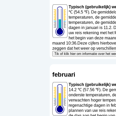
Typisch (gebruikelijk) we
℃ (54.5 ℉). De gemiddeld
temperaturen, de gemiddel
temperaturen, de gemidde
dagen in januari is 11.2.
uw reis rekening met het 
het begin van deze maand
maand 10:36.Deze cijfers hierboven
zeggen dat het weer op verschillen
Tik of klik hier om informatie over het w
februari
Typisch (gebruikelijk) we
14.2 ℃ (57.56 ℉). De gem
onderste temperaturen, de
verwachten hoger tempera
regenachtige dagen in feb
plannen van uw reis reken
de dag aan het begin van