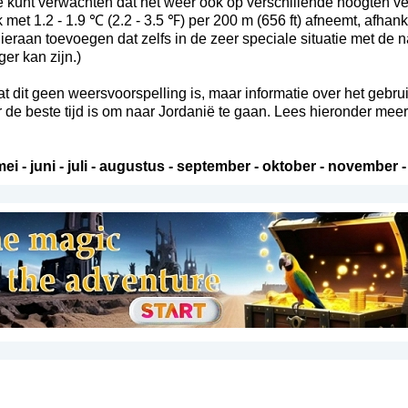
 je kunt verwachten dat het weer ook op verschillende hoogten ve
met 1.2 - 1.9 ℃ (2.2 - 3.5 ℉) per 200 m (656 ft) afneemt, afhank
raan toevoegen dat zelfs in de zeer speciale situatie met de n
er kan zijn.)
t dit geen weersvoorspelling is, maar informatie over het gebru
e beste tijd is om naar Jordanië te gaan. Lees hieronder meer 
mei
-
juni
-
juli
-
augustus
-
september
-
oktober
-
november