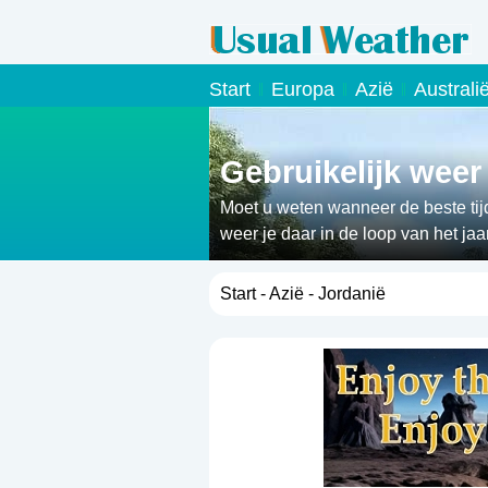
Start
Europa
Azië
Australi
Gebruikelijk weer
Moet u weten wanneer de beste tijd
weer je daar in de loop van het jaa
Start
-
Azië
- Jordanië