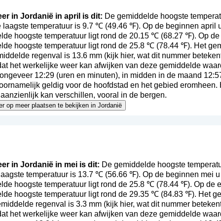
r in Jordanië in april is dit:
De gemiddelde hoogste temperatuu
laagste temperatuur is 9.7 ℃ (49.46 ℉). Op de beginnen april 
de hoogste temperatuur ligt rond de 20.15 ℃ (68.27 ℉). Op de 
lde hoogste temperatuur ligt rond de 25.8 ℃ (78.44 ℉). Het ge
emiddelde regenval is 13.6 mm (
kijk hier, wat dit nummer beteken
t dat het werkelijke weer kan afwijken van deze gemiddelde waa
ongeveer 12:29 (uren en minuten), in midden in de maand 12:5
voornamelijk geldig voor de hoofdstad en het gebied eromheen. 
anzienlijk kan verschillen, vooral in de bergen.
eer op meer plaatsen te bekijken in Jordanië
er in Jordanië in mei is dit:
De gemiddelde hoogste temperatuu
laagste temperatuur is 13.7 ℃ (56.66 ℉). Op de beginnen mei u
lde hoogste temperatuur ligt rond de 25.8 ℃ (78.44 ℉). Op de 
lde hoogste temperatuur ligt rond de 29.35 ℃ (84.83 ℉). Het g
emiddelde regenval is 3.3 mm (
kijk hier, wat dit nummer beteken
t dat het werkelijke weer kan afwijken van deze gemiddelde waa