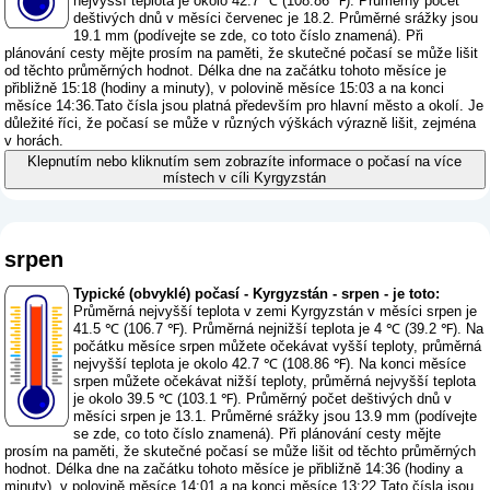
nejvyšší teplota je okolo 42.7 ℃ (108.86 ℉). Průměrný počet
deštivých dnů v měsíci červenec je 18.2. Průměrné srážky jsou
19.1 mm (
podívejte se zde, co toto číslo znamená
). Při
plánování cesty mějte prosím na paměti, že skutečné počasí se může lišit
od těchto průměrných hodnot. Délka dne na začátku tohoto měsíce je
přibližně 15:18 (hodiny a minuty), v polovině měsíce 15:03 a na konci
měsíce 14:36.Tato čísla jsou platná především pro hlavní město a okolí. Je
důležité říci, že počasí se může v různých výškách výrazně lišit, zejména
v horách.
Klepnutím nebo kliknutím sem zobrazíte informace o počasí na více
místech v cíli Kyrgyzstán
srpen
Typické (obvyklé) počasí - Kyrgyzstán - srpen - je toto:
Průměrná nejvyšší teplota v zemi Kyrgyzstán v měsíci srpen je
41.5 ℃ (106.7 ℉). Průměrná nejnižší teplota je 4 ℃ (39.2 ℉). Na
počátku měsíce srpen můžete očekávat vyšší teploty, průměrná
nejvyšší teplota je okolo 42.7 ℃ (108.86 ℉). Na konci měsíce
srpen můžete očekávat nižší teploty, průměrná nejvyšší teplota
je okolo 39.5 ℃ (103.1 ℉). Průměrný počet deštivých dnů v
měsíci srpen je 13.1. Průměrné srážky jsou 13.9 mm (
podívejte
se zde, co toto číslo znamená
). Při plánování cesty mějte
prosím na paměti, že skutečné počasí se může lišit od těchto průměrných
hodnot. Délka dne na začátku tohoto měsíce je přibližně 14:36 (hodiny a
minuty), v polovině měsíce 14:01 a na konci měsíce 13:22.Tato čísla jsou