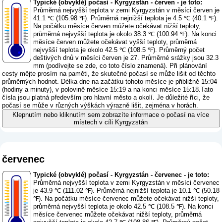
Typické (obvyklé) počasí - Kyrgyzstán - červen - je toto:
Průměrná nejvyšší teplota v zemi Kyrgyzstán v měsíci červen je
41.1 ℃ (105.98 ℉). Průměrná nejnižší teplota je 4.5 ℃ (40.1 ℉).
Na počátku měsíce červen můžete očekávat nižší teploty,
průměrná nejvyšší teplota je okolo 38.3 ℃ (100.94 ℉). Na konci
měsíce červen můžete očekávat vyšší teploty, průměrná
nejvyšší teplota je okolo 42.5 ℃ (108.5 ℉). Průměrný počet
deštivých dnů v měsíci červen je 27. Průměrné srážky jsou 32.3
mm (
podívejte se zde, co toto číslo znamená
). Při plánování
cesty mějte prosím na paměti, že skutečné počasí se může lišit od těchto
průměrných hodnot. Délka dne na začátku tohoto měsíce je přibližně 15:04
(hodiny a minuty), v polovině měsíce 15:19 a na konci měsíce 15:18.Tato
čísla jsou platná především pro hlavní město a okolí. Je důležité říci, že
počasí se může v různých výškách výrazně lišit, zejména v horách.
Klepnutím nebo kliknutím sem zobrazíte informace o počasí na více
místech v cíli Kyrgyzstán
červenec
Typické (obvyklé) počasí - Kyrgyzstán - červenec - je toto:
Průměrná nejvyšší teplota v zemi Kyrgyzstán v měsíci červenec
je 43.9 ℃ (111.02 ℉). Průměrná nejnižší teplota je 10.1 ℃ (50.18
℉). Na počátku měsíce červenec můžete očekávat nižší teploty,
průměrná nejvyšší teplota je okolo 42.5 ℃ (108.5 ℉). Na konci
měsíce červenec můžete očekávat nižší teploty, průměrná