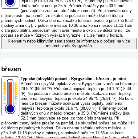
teplota je okolo 24.95 ℃ (76.91 ℉). Průměrný počet deštivých
dnů v měsíci únor je 25.5. Průměrné srážky jsou 33.9 mm
(
podívejte se zde, co toto číslo znamená
). Při plánování cesty
mějte prosím na paměti, že skutečné počasí se může lišit od těchto
průměrných hodnot. Délka dne na začátku tohoto měsíce je přibližně 9:52
(hodiny a minuty), v polovině měsíce 10:30 a na konci měsíce 11:13.Tato
čísla jsou platná především pro hlavní město a okolí. Je důležité říci, že
počasí se může v různých výškách výrazně lišit, zejména v horách.
Klepnutím nebo kliknutím sem zobrazíte informace o počasí na více
místech v cíli Kyrgyzstán
březen
Typické (obvyklé) počasí - Kyrgyzstán - březen - je toto:
Průměrná nejvyšší teplota v zemi Kyrgyzstán v měsíci březen je
29.8 ℃ (85.64 ℉). Průměrná nejnižší teplota je -19.1 ℃ (-2.38
℉). Na počátku měsíce březen můžete očekávat nižší teploty,
průměrná nejvyšší teplota je okolo 24.95 ℃ (76.91 ℉). Na konci
měsíce březen můžete očekávat vyšší teploty, průměrná
nejvyšší teplota je okolo 31.6 ℃ (88.88 ℉). Průměrný počet
deštivých dnů v měsíci březen je 35.8. Průměrné srážky jsou
52.3 mm (
podívejte se zde, co toto číslo znamená
). Při
plánování cesty mějte prosím na paměti, že skutečné počasí se může lišit
od těchto průměrných hodnot. Délka dne na začátku tohoto měsíce je
přibližně 11:13 (hodiny a minuty), v polovině měsíce 11:56 a na konci
měsíce 12:40.Tato čísla jsou platná především pro hlavní město a okolí. Je