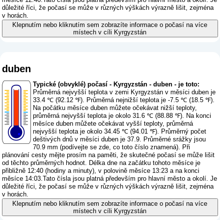
důležité říci, že počasí se může v různých výškách výrazně lišit, zejména
v horách.
Klepnutím nebo kliknutím sem zobrazíte informace o počasí na více
místech v cíli Kyrgyzstán
duben
Typické (obvyklé) počasí - Kyrgyzstán - duben - je toto:
Průměrná nejvyšší teplota v zemi Kyrgyzstán v měsíci duben je
33.4 ℃ (92.12 ℉). Průměrná nejnižší teplota je -7.5 ℃ (18.5 ℉).
Na počátku měsíce duben můžete očekávat nižší teploty,
průměrná nejvyšší teplota je okolo 31.6 ℃ (88.88 ℉). Na konci
měsíce duben můžete očekávat vyšší teploty, průměrná
nejvyšší teplota je okolo 34.45 ℃ (94.01 ℉). Průměrný počet
deštivých dnů v měsíci duben je 37.9. Průměrné srážky jsou
70.9 mm (
podívejte se zde, co toto číslo znamená
). Při
plánování cesty mějte prosím na paměti, že skutečné počasí se může lišit
od těchto průměrných hodnot. Délka dne na začátku tohoto měsíce je
přibližně 12:40 (hodiny a minuty), v polovině měsíce 13:23 a na konci
měsíce 14:03.Tato čísla jsou platná především pro hlavní město a okolí. Je
důležité říci, že počasí se může v různých výškách výrazně lišit, zejména
v horách.
Klepnutím nebo kliknutím sem zobrazíte informace o počasí na více
místech v cíli Kyrgyzstán