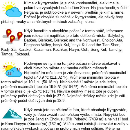
Klima v Kyrgyzstánu je suché kontinentální, ale klima je
polární ve vysokých horách Tien Shan. Na jihozápadě, v údolí
Fergana, je subtropické a v severní předhůří je klima mírné.
Počasí je obvykle slunečné v Kyrgyzstánu, ale někdy hory
přitahují mraky a na některých místech zabraňují slunci.
Když hovoříte o obvyklém počasí v tomto státě, informace
jsou relevantní například pro tato oblíbená místa: Balykchy,
Batken, Bishkek, Bishkek and the Northwest, Cholpon Ata,
Ferghana Valley, Issyk Kul, Issyk Kul and the Tian Shan,
Kadji Sai, Karakol, Kazarman, Kochkor, Naryn, Osh, Song Kul, Tamchy,
Tamga, Toktogul.
Podívejme se nyní na to, jaké počasí můžete očekávat v
okolí hlavního města a v mnoha dalších městech.
Nejteplejším měsícem je zde červenec, průměrná maximální
teplota 43.9 ℃ (111.02 ℉). Průměrná minimální teplota v
tomto měsíci je 10.1 ℃ (50.18 ℉). Nejchladnější měsíc je zde leden,
průměrná maximální teplota 19.8 ℃ (67.64 ℉). Průměrná minimální teplota
v tomto měsíci je -25 ℃ (-13 ℉). Nejvíce deštivý měsíc zde je duben,
průměrný počet deštivých dnů je 37.9. Nejméně deštivý měsíc zde je září,
průměrný počet deštivých dnů je 12.9.
Když cestujete na některé místa, které obsahuje Kyrgyzstán,
vždy je třeba zvážit nadmořskou výšku místa. Nejvyšší bod
je zde Jengish Chokusu (Pik Pobedy) (7439 m) a nejnižší bod
je Kara-Daryya (Karadar'ya) (132 m). V této zemi existují obrovské rozdíly v
nadmořských výškách a počasí je proto v nich velmi odlišné. Mějte na