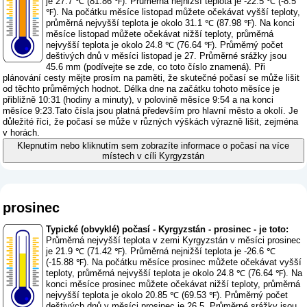
je 27.7 ℃ (81.86 ℉). Průměrná nejnižší teplota je -22.5 ℃ (-8.5
℉). Na počátku měsíce listopad můžete očekávat vyšší teploty,
průměrná nejvyšší teplota je okolo 31.1 ℃ (87.98 ℉). Na konci
měsíce listopad můžete očekávat nižší teploty, průměrná
nejvyšší teplota je okolo 24.8 ℃ (76.64 ℉). Průměrný počet
deštivých dnů v měsíci listopad je 27. Průměrné srážky jsou
45.6 mm (
podívejte se zde, co toto číslo znamená
). Při
plánování cesty mějte prosím na paměti, že skutečné počasí se může lišit
od těchto průměrných hodnot. Délka dne na začátku tohoto měsíce je
přibližně 10:31 (hodiny a minuty), v polovině měsíce 9:54 a na konci
měsíce 9:23.Tato čísla jsou platná především pro hlavní město a okolí. Je
důležité říci, že počasí se může v různých výškách výrazně lišit, zejména
v horách.
Klepnutím nebo kliknutím sem zobrazíte informace o počasí na více
místech v cíli Kyrgyzstán
prosinec
Typické (obvyklé) počasí - Kyrgyzstán - prosinec - je toto:
Průměrná nejvyšší teplota v zemi Kyrgyzstán v měsíci prosinec
je 21.9 ℃ (71.42 ℉). Průměrná nejnižší teplota je -26.6 ℃
(-15.88 ℉). Na počátku měsíce prosinec můžete očekávat vyšší
teploty, průměrná nejvyšší teplota je okolo 24.8 ℃ (76.64 ℉). Na
konci měsíce prosinec můžete očekávat nižší teploty, průměrná
nejvyšší teplota je okolo 20.85 ℃ (69.53 ℉). Průměrný počet
deštivých dnů v měsíci prosinec je 26.5. Průměrné srážky jsou