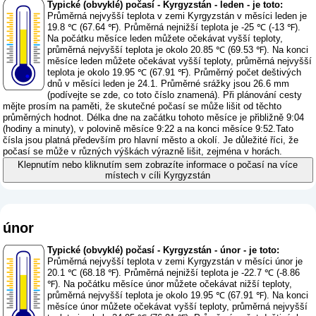
Typické (obvyklé) počasí - Kyrgyzstán - leden - je toto:
Průměrná nejvyšší teplota v zemi Kyrgyzstán v měsíci leden je
19.8 ℃ (67.64 ℉). Průměrná nejnižší teplota je -25 ℃ (-13 ℉).
Na počátku měsíce leden můžete očekávat vyšší teploty,
průměrná nejvyšší teplota je okolo 20.85 ℃ (69.53 ℉). Na konci
měsíce leden můžete očekávat vyšší teploty, průměrná nejvyšší
teplota je okolo 19.95 ℃ (67.91 ℉). Průměrný počet deštivých
dnů v měsíci leden je 24.1. Průměrné srážky jsou 26.6 mm
(
podívejte se zde, co toto číslo znamená
). Při plánování cesty
mějte prosím na paměti, že skutečné počasí se může lišit od těchto
průměrných hodnot. Délka dne na začátku tohoto měsíce je přibližně 9:04
(hodiny a minuty), v polovině měsíce 9:22 a na konci měsíce 9:52.Tato
čísla jsou platná především pro hlavní město a okolí. Je důležité říci, že
počasí se může v různých výškách výrazně lišit, zejména v horách.
Klepnutím nebo kliknutím sem zobrazíte informace o počasí na více
místech v cíli Kyrgyzstán
únor
Typické (obvyklé) počasí - Kyrgyzstán - únor - je toto:
Průměrná nejvyšší teplota v zemi Kyrgyzstán v měsíci únor je
20.1 ℃ (68.18 ℉). Průměrná nejnižší teplota je -22.7 ℃ (-8.86
℉). Na počátku měsíce únor můžete očekávat nižší teploty,
průměrná nejvyšší teplota je okolo 19.95 ℃ (67.91 ℉). Na konci
měsíce únor můžete očekávat vyšší teploty, průměrná nejvyšší