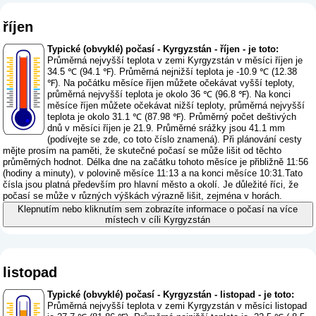
říjen
Typické (obvyklé) počasí - Kyrgyzstán - říjen - je toto:
Průměrná nejvyšší teplota v zemi Kyrgyzstán v měsíci říjen je
34.5 ℃ (94.1 ℉). Průměrná nejnižší teplota je -10.9 ℃ (12.38
℉). Na počátku měsíce říjen můžete očekávat vyšší teploty,
průměrná nejvyšší teplota je okolo 36 ℃ (96.8 ℉). Na konci
měsíce říjen můžete očekávat nižší teploty, průměrná nejvyšší
teplota je okolo 31.1 ℃ (87.98 ℉). Průměrný počet deštivých
dnů v měsíci říjen je 21.9. Průměrné srážky jsou 41.1 mm
(
podívejte se zde, co toto číslo znamená
). Při plánování cesty
mějte prosím na paměti, že skutečné počasí se může lišit od těchto
průměrných hodnot. Délka dne na začátku tohoto měsíce je přibližně 11:56
(hodiny a minuty), v polovině měsíce 11:13 a na konci měsíce 10:31.Tato
čísla jsou platná především pro hlavní město a okolí. Je důležité říci, že
počasí se může v různých výškách výrazně lišit, zejména v horách.
Klepnutím nebo kliknutím sem zobrazíte informace o počasí na více
místech v cíli Kyrgyzstán
listopad
Typické (obvyklé) počasí - Kyrgyzstán - listopad - je toto:
Průměrná nejvyšší teplota v zemi Kyrgyzstán v měsíci listopad