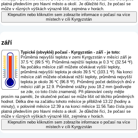
platná především pro hlavní město a okolí. Je důležité říci, že počasí se
může v různých výškách výrazně lišit, zejména v horách.
Klepnutím nebo kliknutím sem zobrazíte informace o počasí na více
místech v cíli Kyrgyzstán
září
Typické (obvyklé) počasí - Kyrgyzstán - září - je toto:
Průměrná nejvyšší teplota v zemi Kyrgyzstán v měsíci září je
37.5 ℃ (99.5 ℉). Průměrná nejnižší teplota je 0.3 ℃ (32.54 ℉).
Na počátku měsíce září můžete očekávat vyšší teploty,
průměrná nejvyšší teplota je okolo 39.5 ℃ (103.1 ℉). Na konci
měsíce září můžete očekávat nižší teploty, průměrná nejvyšší
teplota je okolo 36 ℃ (96.8 ℉). Průměrný počet deštivých dnů v
měsíci září je 12.9. Průměrné srážky jsou 18.2 mm (
podívejte
se zde, co toto číslo znamená
). Při plánování cesty mějte
prosím na paměti, že skutečné počasí se může lišit od těchto průměrných
hodnot. Délka dne na začátku tohoto měsíce je přibližně 13:22 (hodiny a
minuty), v polovině měsíce 12:39 a na konci měsíce 11:56.Tato čísla jsou
platná především pro hlavní město a okolí. Je důležité říci, že počasí se
může v různých výškách výrazně lišit, zejména v horách.
Klepnutím nebo kliknutím sem zobrazíte informace o počasí na více
místech v cíli Kyrgyzstán