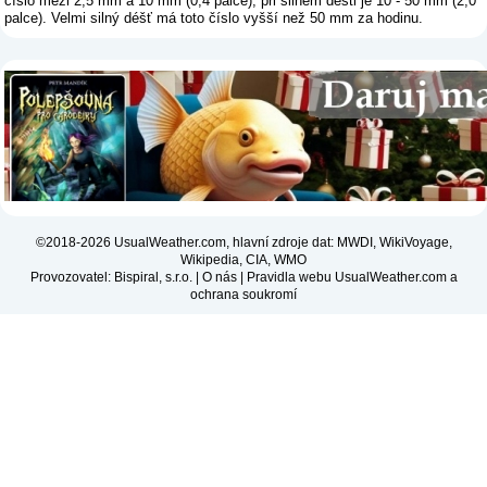
číslo mezi 2,5 mm a 10 mm (0,4 palce), při silném dešti je 10 - 50 mm (2,0
palce). Velmi silný déšť má toto číslo vyšší než 50 mm za hodinu.
©2018-2026 UsualWeather.com, hlavní zdroje dat: MWDI, WikiVoyage,
Wikipedia, CIA, WMO
Provozovatel: Bispiral, s.r.o. |
O nás
|
Pravidla webu UsualWeather.com a
ochrana soukromí