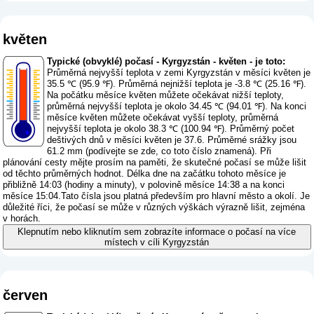
květen
Typické (obvyklé) počasí - Kyrgyzstán - květen - je toto:
Průměrná nejvyšší teplota v zemi Kyrgyzstán v měsíci květen je
35.5 ℃ (95.9 ℉). Průměrná nejnižší teplota je -3.8 ℃ (25.16 ℉).
Na počátku měsíce květen můžete očekávat nižší teploty,
průměrná nejvyšší teplota je okolo 34.45 ℃ (94.01 ℉). Na konci
měsíce květen můžete očekávat vyšší teploty, průměrná
nejvyšší teplota je okolo 38.3 ℃ (100.94 ℉). Průměrný počet
deštivých dnů v měsíci květen je 37.6. Průměrné srážky jsou
61.2 mm (
podívejte se zde, co toto číslo znamená
). Při
plánování cesty mějte prosím na paměti, že skutečné počasí se může lišit
od těchto průměrných hodnot. Délka dne na začátku tohoto měsíce je
přibližně 14:03 (hodiny a minuty), v polovině měsíce 14:38 a na konci
měsíce 15:04.Tato čísla jsou platná především pro hlavní město a okolí. Je
důležité říci, že počasí se může v různých výškách výrazně lišit, zejména
v horách.
Klepnutím nebo kliknutím sem zobrazíte informace o počasí na více
místech v cíli Kyrgyzstán
červen