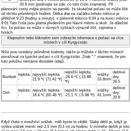
33.8 mm (
podívejte se zde, co toto číslo znamená
). Při
plánování cesty mějte prosím na paměti, že skutečné počasí se může lišit
od těchto průměrných hodnot. Délka dne na začátku tohoto měsíce je
přibližně 9:23 (hodiny a minuty), v polovině měsíce 9:04 a na konci měsíce
9:01.Tato čísla jsou platná především pro hlavní město a okolí. Je důležité
říci, že počasí se může v různých výškách výrazně lišit, zejména v
horách.
Klepnutím nebo kliknutím sem zobrazíte informace o počasí na více
místech v cíli Kyrgyzstán
Níže jsou uvedeny průměrné hodnoty, takže je můžete v těchto místech
považovat za typické počasí v cíli Kyrgyzstán. Znak "-" znamená, že pro
tuto položku nemáme dostatek údajů.
nejnižší teplota:
deštivé
teplota:
nejvyšší teplota:
srážky:
Bishkek
-26.6 ℃ (-15.88
dny:
-
21.9 ℃ (71.42 ℉)
33.8mm
℉)
26.5
deštivé
teplota:
nejvyšší teplota:
nejnižší teplota:
srážky:
Osh
dny:
-
18.6 ℃ (65.48 ℉)
-21.1 ℃ (-5.98 ℉)
41.1mm
20.8
Když čtete o množství srážek, měli byste to vědět: Slabý déšť je, když je
výška srážek menší než 2,5 mm (0,1 in) za hodinu. U mírného deště je toto