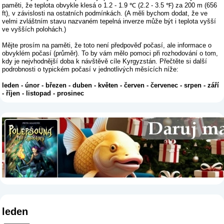
paměti, že teplota obvykle klesá o 1.2 - 1.9 ℃ (2.2 - 3.5 ℉) za 200 m (656
ft), v závislosti na ostatních podmínkách. (A měli bychom dodat, že ve
velmi zvláštním stavu nazvaném tepelná inverze může být i teplota vyšší
ve vyšších polohách.)
Mějte prosím na paměti, že toto není předpověď počasí, ale informace o
obvyklém počasí (průměr). To by vám mělo pomoci při rozhodování o tom,
kdy je nejvhodnější doba k návštěvě cíle Kyrgyzstán. Přečtěte si další
podrobnosti o typickém počasí v jednotlivých měsících níže:
leden
-
únor
-
březen
-
duben
-
květen
-
červen
-
červenec
-
srpen
-
září
-
říjen
-
listopad
-
prosinec
leden