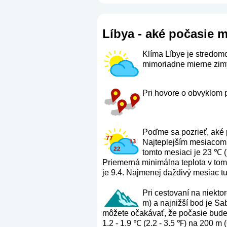
Líbya - aké počasie 
Klíma Líbye je stredomo
mimoriadne mierne zimy
Pri hovore o obvyklom p
Poďme sa pozrieť, aké 
Najteplejším mesiacom 
tomto mesiaci je 23 ℃ (
Priemerná minimálna teplota v tomt
je 9.4. Najmenej daždivý mesiac tu
Pri cestovaní na niekto
m) a najnižší bod je Sa
môžete očakávať, že počasie bude 
1.2 - 1.9 ℃ (2.2 - 3.5 ℉) na 200 m