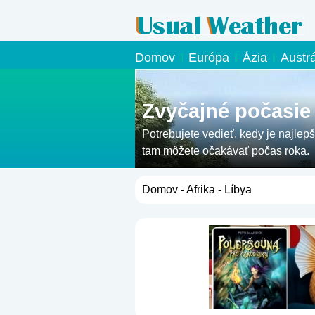
Domov
Európa
Ázia
Austr
Zvyčajné počasie 
Potrebujete vedieť, kedy je najlepš
tam môžete očakávať počas roka.
Domov
-
Afrika
- Líbya