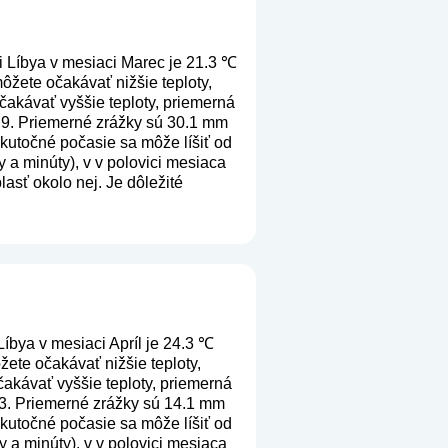
i Líbya v mesiaci Marec je 21.3 ℃
ôžete očakávať nižšie teploty,
akávať vyššie teploty, priemerná
5.9. Priemerné zrážky sú 30.1 mm
 skutočné počasie sa môže líšiť od
 a minúty), v v polovici mesiaca
asť okolo nej. Je dôležité
íbya v mesiaci Apríl je 24.3 ℃
žete očakávať nižšie teploty,
akávať vyššie teploty, priemerná
3.3. Priemerné zrážky sú 14.1 mm
 skutočné počasie sa môže líšiť od
 a minúty), v v polovici mesiaca