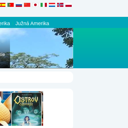
rika
Južná Amerika
sie