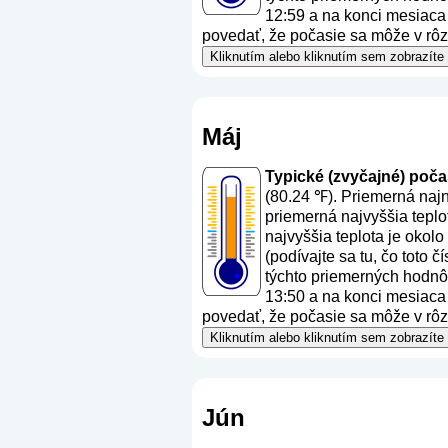
12:59 a na konci mesiaca 
povedať, že počasie sa môže v rôz
Kliknutím alebo kliknutím sem zobrazíte
Máj
Typické (zvyčajné) počasi
(80.24 ℉). Priemerná najn
priemerná najvyššia tepl
najvyššia teplota je okol
(
podívajte sa tu, čo toto 
týchto priemerných hodnôt
13:50 a na konci mesiaca 
povedať, že počasie sa môže v rôz
Kliknutím alebo kliknutím sem zobrazíte
Jún