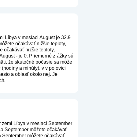
i Líbya v mesiaci August je 32.9
ôžete očakávať nižšie teploty,
 očakávať nižšie teploty,
August - je 0. Priemerné zrážky sú
amäti, že skutočné počasie sa môže
(hodiny a minúty), v v polovici
sto a oblasť okolo nej. Je
ch.
v zemi Líbya v mesiaci September
iaca September môžete očakávať
aca September môžete očakávať