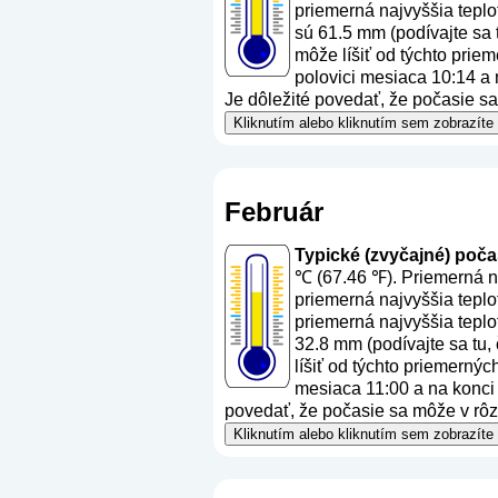
priemerná najvyššia teplo
sú 61.5 mm (
podívajte sa 
môže líšiť od týchto priem
polovici mesiaca 10:14 a 
Je dôležité povedať, že počasie s
Kliknutím alebo kliknutím sem zobrazíte
Február
Typické (zvyčajné) počasi
℃ (67.46 ℉). Priemerná na
priemerná najvyššia teplo
priemerná najvyššia teplo
32.8 mm (
podívajte sa tu,
líšiť od týchto priemernýc
mesiaca 11:00 a na konci 
povedať, že počasie sa môže v rôz
Kliknutím alebo kliknutím sem zobrazíte