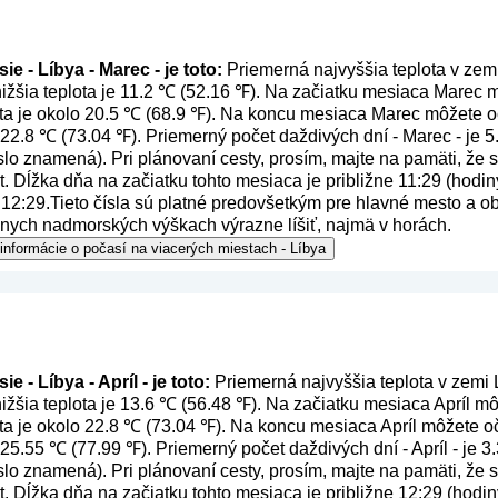
e - Líbya - Marec - je toto:
Priemerná najvyššia teplota v zem
ižšia teplota je 11.2 ℃ (52.16 ℉). Na začiatku mesiaca Marec m
ota je okolo 20.5 ℃ (68.9 ℉). Na koncu mesiaca Marec môžete oč
o 22.8 ℃ (73.04 ℉). Priemerný počet daždivých dní - Marec - je 
číslo znamená
). Pri plánovaní cesty, prosím, majte na pamäti, že
. Dĺžka dňa na začiatku tohto mesiaca je približne 11:29 (hodiny
12:29.Tieto čísla sú platné predovšetkým pre hlavné mesto a obl
nych nadmorských výškach výrazne líšiť, najmä v horách.
 informácie o počasí na viacerých miestach - Líbya
 - Líbya - Apríl - je toto:
Priemerná najvyššia teplota v zemi L
ižšia teplota je 13.6 ℃ (56.48 ℉). Na začiatku mesiaca Apríl mô
ta je okolo 22.8 ℃ (73.04 ℉). Na koncu mesiaca Apríl môžete oč
o 25.55 ℃ (77.99 ℉). Priemerný počet daždivých dní - Apríl - je 
číslo znamená
). Pri plánovaní cesty, prosím, majte na pamäti, že
. Dĺžka dňa na začiatku tohto mesiaca je približne 12:29 (hodiny