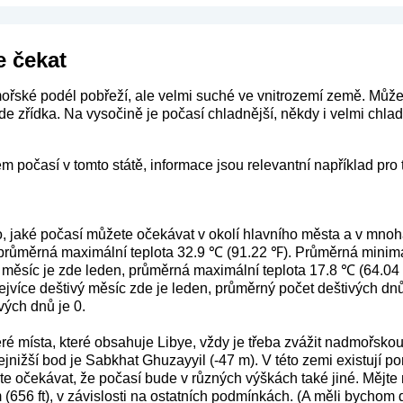
e čekat
mořské podél pobřeží, ale velmi suché ve vnitrozemí země. Může
de zřídka. Na vysočině je počasí chladnější, někdy i velmi chla
 počasí v tomto státě, informace jsou relevantní například pro t
o, jaké počasí můžete očekávat v okolí hlavního města a v mnoh
průměrná maximální teplota 32.9 ℃ (91.22 ℉). Průměrná minimál
 měsíc je zde leden, průměrná maximální teplota 17.8 ℃ (64.04
ejvíce deštivý měsíc zde je leden, průměrný počet deštivých dn
vých dnů je 0.
ré místa, které obsahuje Libye, vždy je třeba zvážit nadmořskou
ejnižší bod je Sabkhat Ghuzayyil (-47 m). V této zemi existují p
 očekávat, že počasí bude v různých výškách také jiné. Mějte n
m (656 ft), v závislosti na ostatních podmínkách. (A měli bychom 