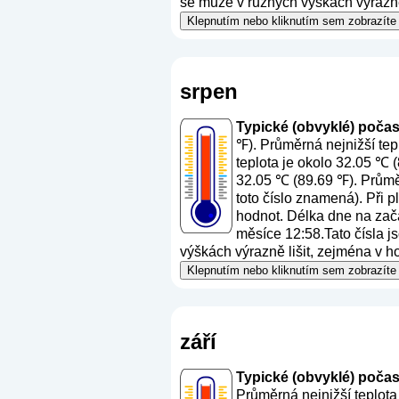
se může v různých výškách výrazně 
Klepnutím nebo kliknutím sem zobrazíte 
srpen
Typické (obvyklé) počasí 
℉). Průměrná nejnižší tep
teplota je okolo 32.05 ℃ 
32.05 ℃ (89.69 ℉). Průměr
toto číslo znamená
). Při 
hodnot. Délka dne na začá
měsíce 12:58.Tato čísla js
výškách výrazně lišit, zejména v h
Klepnutím nebo kliknutím sem zobrazíte 
září
Typické (obvyklé) počasí -
Průměrná nejnižší teplota