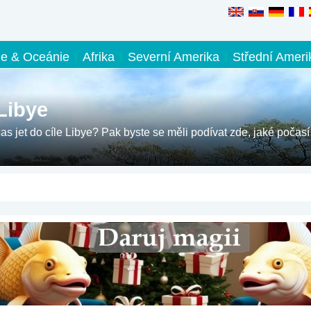
ie & Oceánie
Afrika
Severní Amerika
Střední Ameri
Libye
čas jet do cíle Libye? Pak byste se měli podívat zde, jaké počasí