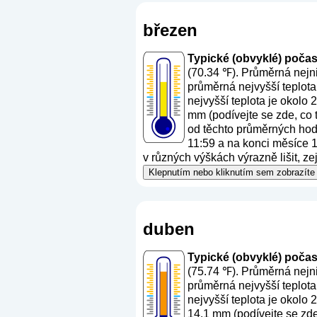
březen
Typické (obvyklé) počasí 
(70.34 ℉). Průměrná nejni
průměrná nejvyšší teplota
nejvyšší teplota je okolo
mm (
podívejte se zde, co
od těchto průměrných hodn
11:59 a na konci měsíce 12
v různých výškách výrazně lišit, z
Klepnutím nebo kliknutím sem zobrazíte 
duben
Typické (obvyklé) počasí 
(75.74 ℉). Průměrná nejni
průměrná nejvyšší teplota
nejvyšší teplota je okolo
14.1 mm (
podívejte se zd