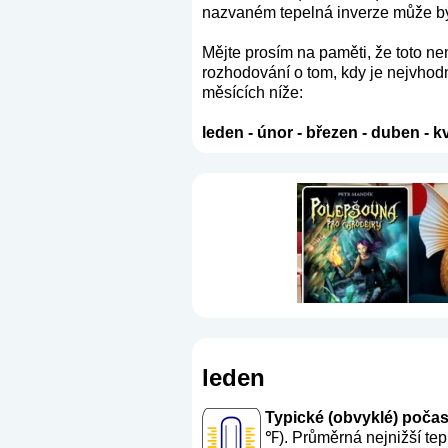
nazvaném tepelná inverze může být 
Mějte prosím na paměti, že toto n
rozhodování o tom, kdy je nejvhodn
měsících níže:
leden
-
únor
-
březen
-
duben
-
k
leden
Typické (obvyklé) počasí 
℉). Průměrná nejnižší tep