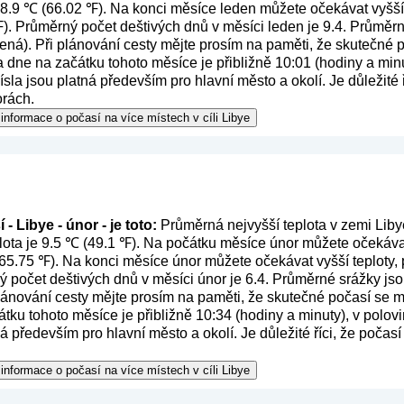
 18.9 ℃ (66.02 ℉). Na konci měsíce leden můžete očekávat vyšší 
). Průměrný počet deštivých dnů v měsíci leden je 9.4. Průměr
mená
). Při plánování cesty mějte prosím na paměti, že skutečné p
dne na začátku tohoto měsíce je přibližně 10:01 (hodiny a minu
sla jsou platná především pro hlavní město a okolí. Je důležité 
orách.
informace o počasí na více místech v cíli Libye
- Libye - únor - je toto:
Průměrná nejvyšší teplota v zemi Liby
lota je 9.5 ℃ (49.1 ℉). Na počátku měsíce únor můžete očekávat
(65.75 ℉). Na konci měsíce únor můžete očekávat vyšší teploty, 
 počet deštivých dnů v měsíci únor je 6.4. Průměrné srážky js
plánování cesty mějte prosím na paměti, že skutečné počasí se m
tku tohoto měsíce je přibližně 10:34 (hodiny a minuty), v polo
ná především pro hlavní město a okolí. Je důležité říci, že poča
informace o počasí na více místech v cíli Libye