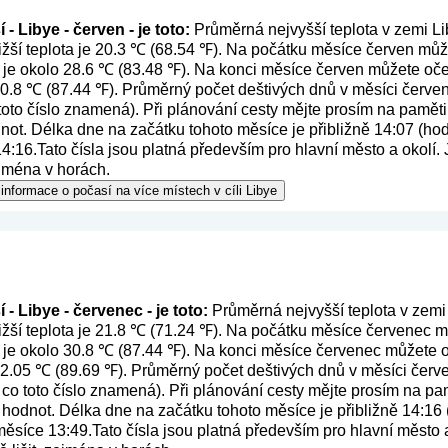
- Libye - červen - je toto:
Průměrná nejvyšší teplota v zemi Li
žší teplota je 20.3 ℃ (68.54 ℉). Na počátku měsíce červen může
 je okolo 28.6 ℃ (83.48 ℉). Na konci měsíce červen můžete oče
 30.8 ℃ (87.44 ℉). Průměrný počet deštivých dnů v měsíci červen
 toto číslo znamená
). Při plánování cesty mějte prosím na paměti
ot. Délka dne na začátku tohoto měsíce je přibližně 14:07 (hod
:16.Tato čísla jsou platná především pro hlavní město a okolí. J
ejména v horách.
informace o počasí na více místech v cíli Libye
- Libye - červenec - je toto:
Průměrná nejvyšší teplota v zemi
žší teplota je 21.8 ℃ (71.24 ℉). Na počátku měsíce červenec mů
 je okolo 30.8 ℃ (87.44 ℉). Na konci měsíce červenec můžete o
 32.05 ℃ (89.69 ℉). Průměrný počet deštivých dnů v měsíci červ
 co toto číslo znamená
). Při plánování cesty mějte prosím na p
 hodnot. Délka dne na začátku tohoto měsíce je přibližně 14:16 
síce 13:49.Tato čísla jsou platná především pro hlavní město a o