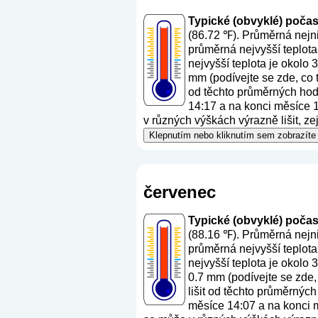
Typické (obvyklé) počasí 
(86.72 ℉). Průměrná nejni
průměrná nejvyšší teplota
nejvyšší teplota je okolo
mm (
podívejte se zde, co
od těchto průměrných hodn
14:17 a na konci měsíce 14
v různých výškách výrazně lišit, z
Klepnutím nebo kliknutím sem zobrazíte 
červenec
Typické (obvyklé) počasí 
(88.16 ℉). Průměrná nejni
průměrná nejvyšší teplota
nejvyšší teplota je okolo
0.7 mm (
podívejte se zde,
lišit od těchto průměrných
měsíce 14:07 a na konci mě