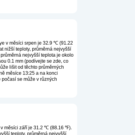
ye v měsíci srpen je 32.9 ℃ (91.22
 nižší teploty, průměrná nejvyšší
 průměrná nejvyšší teplota je okolo
sou 0.1 mm (
podívejte se zde, co
ůže lišit od těchto průměrných
ině měsíce 13:25 a na konci
že počasí se může v různých
v měsíci září je 31.2 ℃ (88.16 ℉).
yšší teploty, průměrná nejvyšší