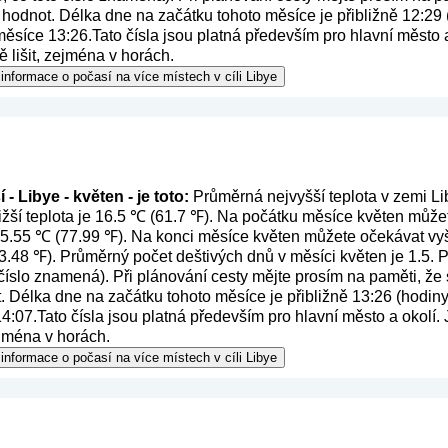
 hodnot. Délka dne na začátku tohoto měsíce je přibližně 12:29 
síce 13:26.Tato čísla jsou platná především pro hlavní město a o
lišit, zejména v horách.
informace o počasí na více místech v cíli Libye
- Libye - květen - je toto:
Průměrná nejvyšší teplota v zemi Li
žší teplota je 16.5 ℃ (61.7 ℉). Na počátku měsíce květen můžet
 25.55 ℃ (77.99 ℉). Na konci měsíce květen můžete očekávat vyš
83.48 ℉). Průměrný počet deštivých dnů v měsíci květen je 1.5.
 číslo znamená
). Při plánování cesty mějte prosím na paměti, že
 Délka dne na začátku tohoto měsíce je přibližně 13:26 (hodiny
:07.Tato čísla jsou platná především pro hlavní město a okolí. J
ejména v horách.
informace o počasí na více místech v cíli Libye