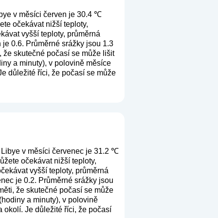
bye v měsíci červen je 30.4 ℃
te očekávat nižší teploty,
kávat vyšší teploty, průměrná
 je 0.6. Průměrné srážky jsou 1.3
, že skutečné počasí se může lišit
iny a minuty), v polovině měsíce
e důležité říci, že počasí se může
 Libye v měsíci červenec je 31.2 ℃
žete očekávat nižší teploty,
čekávat vyšší teploty, průměrná
enec je 0.2. Průměrné srážky jsou
aměti, že skutečné počasí se může
(hodiny a minuty), v polovině
kolí. Je důležité říci, že počasí