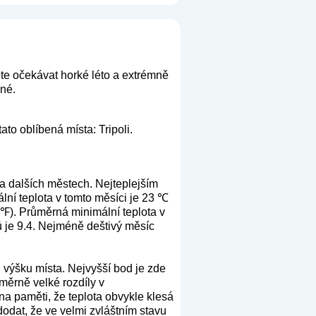
te očekávat horké léto a extrémně
dné.
ato oblíbená místa: Tripoli.
a dalších městech. Nejteplejším
ní teplota v tomto měsíci je 23 ℃
 ℉). Průměrná minimální teplota v
ů je 9.4. Nejméně deštivý měsíc
 výšku místa. Nejvyšší bod je zde
oměrně velké rozdíly v
a paměti, že teplota obvykle klesá
dodat, že ve velmi zvláštním stavu