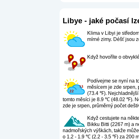
Libye - jaké počasí lz
Klima v Libyi je středo
mírné zimy. Déšť jsou z
Když hovoříte o obvyklém
Podívejme se nyní na t
měsícem je zde srpen, 
(73.4 ℉). Nejchladnější
tomto měsíci je 8.9 ℃ (48.02 ℉). N
zde je srpen, průměrný počet dešti
Když cestujete na někte
Bikku Bitti (2267 m) a n
nadmořských výškách, takže můžete
o 1.2 - 1.9 ℃ (2.2 - 3.5 ℉) za 200 