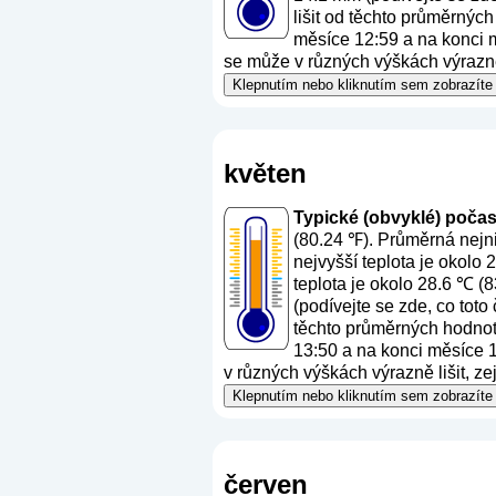
lišit od těchto průměrných
měsíce 12:59 a na konci mě
se může v různých výškách výrazně 
Klepnutím nebo kliknutím sem zobrazíte 
květen
Typické (obvyklé) počasí 
(80.24 ℉). Průměrná nejni
nejvyšší teplota je okolo
teplota je okolo 28.6 ℃ (
(
podívejte se zde, co toto
těchto průměrných hodnot.
13:50 a na konci měsíce 14
v různých výškách výrazně lišit, z
Klepnutím nebo kliknutím sem zobrazíte 
červen