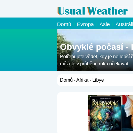
Domů
Evropa
Asie
Austrál
Obvyklé počasí - 
Potřebujete vědět, kdy je nejlepší 
můžete v průběhu roku očekávat.
Domů
-
Afrika
- Libye