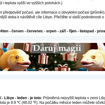
i teplota vyšší ve vyšších polohách.)
ení předpověď počasí, ale informace o obvyklém počasí (průměr)
ější doba k návštěvě cíle Libye. Přečtěte si další podrobnosti o
věten
-
červen
-
červenec
-
srpen
-
září
-
říjen
-
listopad
-
pros
- Libye - leden - je toto:
Průměrná nejvyšší teplota v zemi Lib
lota je 8.9 ℃ (48.02 ℉). Na počátku měsíce leden můžete očeká