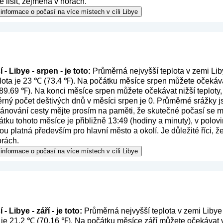
lišit, zejména v horách.
informace o počasí na více místech v cíli Libye
- Libye - srpen - je toto:
Průměrná nejvyšší teplota v zemi Lib
lota je 23 ℃ (73.4 ℉). Na počátku měsíce srpen můžete očekávat
(89.69 ℉). Na konci měsíce srpen můžete očekávat nižší teploty,
ný počet deštivých dnů v měsíci srpen je 0. Průměrné srážky j
plánování cesty mějte prosím na paměti, že skutečné počasí se m
tku tohoto měsíce je přibližně 13:49 (hodiny a minuty), v polov
ou platná především pro hlavní město a okolí. Je důležité říci, 
orách.
informace o počasí na více místech v cíli Libye
 Libye - září - je toto:
Průměrná nejvyšší teplota v zemi Libye 
 je 21.2 ℃ (70.16 ℉). Na počátku měsíce září můžete očekávat v