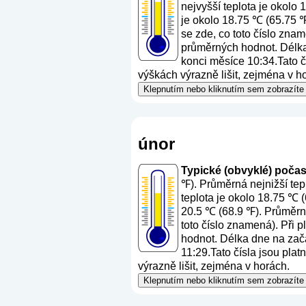
nejvyšší teplota je okolo
je okolo 18.75 ℃ (65.75 ℉
se zde, co toto číslo zna
průměrných hodnot. Délka 
konci měsíce 10:34.Tato čí
výškách výrazně lišit, zejména v h
Klepnutím nebo kliknutím sem zobrazíte 
únor
Typické (obvyklé) počasí 
℉). Průměrná nejnižší tep
teplota je okolo 18.75 ℃ 
20.5 ℃ (68.9 ℉). Průměrný
toto číslo znamená
). Při 
hodnot. Délka dne na začá
11:29.Tato čísla jsou plat
výrazně lišit, zejména v horách.
Klepnutím nebo kliknutím sem zobrazíte 