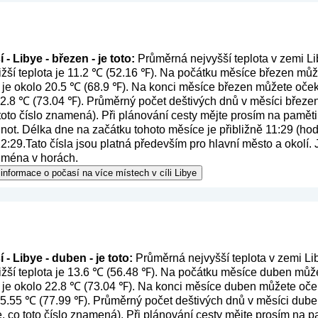
- Libye - březen - je toto:
Průměrná nejvyšší teplota v zemi Li
žší teplota je 11.2 ℃ (52.16 ℉). Na počátku měsíce březen může
 je okolo 20.5 ℃ (68.9 ℉). Na konci měsíce březen můžete oček
 22.8 ℃ (73.04 ℉). Průměrný počet deštivých dnů v měsíci březen
 toto číslo znamená
). Při plánování cesty mějte prosím na paměti
ot. Délka dne na začátku tohoto měsíce je přibližně 11:29 (hod
:29.Tato čísla jsou platná především pro hlavní město a okolí. J
ejména v horách.
informace o počasí na více místech v cíli Libye
- Libye - duben - je toto:
Průměrná nejvyšší teplota v zemi Li
žší teplota je 13.6 ℃ (56.48 ℉). Na počátku měsíce duben můžet
 je okolo 22.8 ℃ (73.04 ℉). Na konci měsíce duben můžete oček
 25.55 ℃ (77.99 ℉). Průměrný počet deštivých dnů v měsíci dube
e, co toto číslo znamená
). Při plánování cesty mějte prosím na 