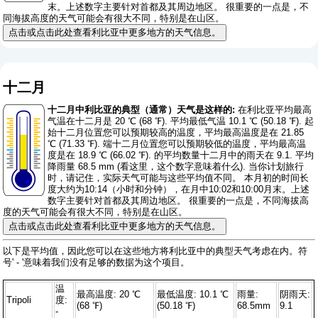
末。上述数字主要针对首都及其周边地区。 很重要的一点是，不
同海拔高度的天气可能会有很大不同，特别是在山区。
点击或点击此处查看利比亚中更多地方的天气信息。
十二月
十二月中利比亚的典型（通常）天气是这样的:
在利比亚平均最高
气温在十二月是 20 ℃ (68 ℉). 平均最低气温 10.1 ℃ (50.18 ℉). 起
始十二月位置您可以预期较高的温度，平均最高温度是在 21.85
℃ (71.33 ℉). 端十二月位置您可以预期较低的温度，平均最高温
度是在 18.9 ℃ (66.02 ℉). 的平均数量十二月中的雨天在 9.1. 平均
降雨量 68.5 mm (
看这里，这个数字意味着什么
). 当你计划旅行
时，请记住，实际天气可能与这些平均值不同。 本月初的时间长
度大约为10:14（小时和分钟），在月中10:02和10:00月末。上述
数字主要针对首都及其周边地区。 很重要的一点是，不同海拔高
度的天气可能会有很大不同，特别是在山区。
点击或点击此处查看利比亚中更多地方的天气信息。
以下是平均值，因此您可以在这些地方将利比亚中的典型天气考虑在内。符
号' - '意味着我们没有足够的数据为这个项目。
温
最高温度: 20 ℃
最低温度: 10.1 ℃
雨量:
阴雨天:
Tripoli
度:
(68 ℉)
(50.18 ℉)
68.5mm
9.1
-