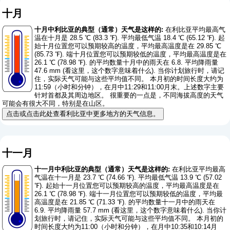
十月
十月中利比亚的典型（通常）天气是这样的:
在利比亚平均最高气
温在十月是 28.5 ℃ (83.3 ℉). 平均最低气温 18.4 ℃ (65.12 ℉). 起
始十月位置您可以预期较高的温度，平均最高温度是在 29.85 ℃
(85.73 ℉). 端十月位置您可以预期较低的温度，平均最高温度是在
26.1 ℃ (78.98 ℉). 的平均数量十月中的雨天在 6.8. 平均降雨量
47.6 mm (
看这里，这个数字意味着什么
). 当你计划旅行时，请记
住，实际天气可能与这些平均值不同。 本月初的时间长度大约为
11:59（小时和分钟），在月中11:29和11:00月末。上述数字主要
针对首都及其周边地区。 很重要的一点是，不同海拔高度的天气
可能会有很大不同，特别是在山区。
点击或点击此处查看利比亚中更多地方的天气信息。
十一月
十一月中利比亚的典型（通常）天气是这样的:
在利比亚平均最高
气温在十一月是 23.7 ℃ (74.66 ℉). 平均最低气温 13.9 ℃ (57.02
℉). 起始十一月位置您可以预期较高的温度，平均最高温度是在
26.1 ℃ (78.98 ℉). 端十一月位置您可以预期较低的温度，平均最
高温度是在 21.85 ℃ (71.33 ℉). 的平均数量十一月中的雨天在
6.9. 平均降雨量 57.7 mm (
看这里，这个数字意味着什么
). 当你计
划旅行时，请记住，实际天气可能与这些平均值不同。 本月初的
时间长度大约为11:00（小时和分钟），在月中10:35和10:14月