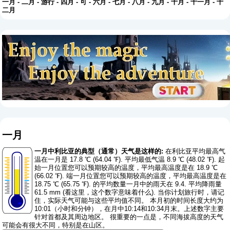
一月
-
二月
-
游行
-
四月
-
可
-
六月
-
七月
-
八月
-
九月
-
十月
-
十一月
-
十
二月
一月
一月中利比亚的典型（通常）天气是这样的:
在利比亚平均最高气
温在一月是 17.8 ℃ (64.04 ℉). 平均最低气温 8.9 ℃ (48.02 ℉). 起
始一月位置您可以预期较高的温度，平均最高温度是在 18.9 ℃
(66.02 ℉). 端一月位置您可以预期较高的温度，平均最高温度是在
18.75 ℃ (65.75 ℉). 的平均数量一月中的雨天在 9.4. 平均降雨量
61.5 mm (
看这里，这个数字意味着什么
). 当你计划旅行时，请记
住，实际天气可能与这些平均值不同。 本月初的时间长度大约为
10:01（小时和分钟），在月中10:14和10:34月末。上述数字主要
针对首都及其周边地区。 很重要的一点是，不同海拔高度的天气
可能会有很大不同，特别是在山区。