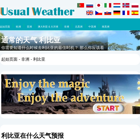
起始页面
欧洲
亚洲
澳大利亚 & 大洋洲
非洲
北美洲
中美洲
南美洲
通常的天气 利比亚
你需要知道什么时候去利比亚的最佳时机？ 那么你应该看
看这里，在这一年里你可以期待什么天气。
起始页面
-
非洲
- 利比亚
利比亚在什么天气预报