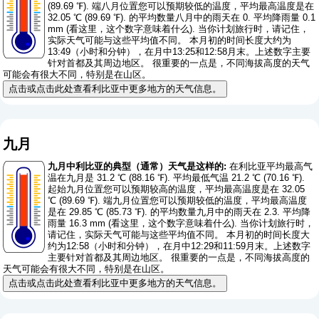
(89.69 ℉). 端八月位置您可以预期较低的温度，平均最高温度是在
32.05 ℃ (89.69 ℉). 的平均数量八月中的雨天在 0. 平均降雨量 0.1
mm (
看这里，这个数字意味着什么
). 当你计划旅行时，请记住，
实际天气可能与这些平均值不同。 本月初的时间长度大约为
13:49（小时和分钟），在月中13:25和12:58月末。上述数字主要
针对首都及其周边地区。 很重要的一点是，不同海拔高度的天气
可能会有很大不同，特别是在山区。
点击或点击此处查看利比亚中更多地方的天气信息。
九月
九月中利比亚的典型（通常）天气是这样的:
在利比亚平均最高气
温在九月是 31.2 ℃ (88.16 ℉). 平均最低气温 21.2 ℃ (70.16 ℉).
起始九月位置您可以预期较高的温度，平均最高温度是在 32.05
℃ (89.69 ℉). 端九月位置您可以预期较低的温度，平均最高温度
是在 29.85 ℃ (85.73 ℉). 的平均数量九月中的雨天在 2.3. 平均降
雨量 16.3 mm (
看这里，这个数字意味着什么
). 当你计划旅行时，
请记住，实际天气可能与这些平均值不同。 本月初的时间长度大
约为12:58（小时和分钟），在月中12:29和11:59月末。上述数字
主要针对首都及其周边地区。 很重要的一点是，不同海拔高度的
天气可能会有很大不同，特别是在山区。
点击或点击此处查看利比亚中更多地方的天气信息。