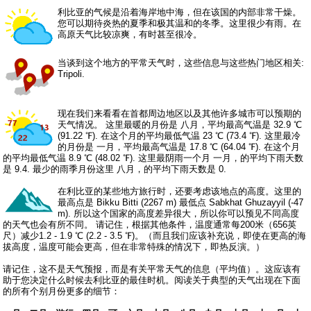
利比亚的气候是沿着海岸地中海，但在该国的内部非常干燥。
您可以期待炎热的夏季和极其温和的冬季。这里很少有雨。在
高原天气比较凉爽，有时甚至很冷。
当谈到这个地方的平常天气时，这些信息与这些热门地区相关:
Tripoli.
现在我们来看看在首都周边地区以及其他许多城市可以预期的
天气情况。 这里最暖的月份是 八月，平均最高气温是 32.9 ℃
(91.22 ℉). 在这个月的平均最低气温 23 ℃ (73.4 ℉). 这里最冷
的月份是 一月，平均最高气温是 17.8 ℃ (64.04 ℉). 在这个月
的平均最低气温 8.9 ℃ (48.02 ℉). 这里最阴雨一个月 一月，的平均下雨天数
是 9.4. 最少的雨季月份这里 八月，的平均下雨天数是 0.
在利比亚的某些地方旅行时，还要考虑该地点的高度。这里的
最高点是 Bikku Bitti (2267 m) 最低点 Sabkhat Ghuzayyil (-47
m). 所以这个国家的高度差异很大，所以你可以预见不同高度
的天气也会有所不同。 请记住，根据其他条件，温度通常每200米（656英
尺）减少1.2 - 1.9 ℃ (2.2 - 3.5 ℉)。（而且我们应该补充说，即使在更高的海
拔高度，温度可能会更高，但在非常特殊的情况下，即热反演。）
请记住，这不是天气预报，而是有关平常天气的信息（平均值）。这应该有
助于您决定什么时候去利比亚的最佳时机。阅读关于典型的天气出现在下面
的所有个别月份更多的细节：