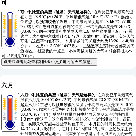
可
可中利比亚的典型（通常）天气是这样的:
在利比亚平均最高气温
在可是 26.8 ℃ (80.24 ℉). 平均最低气温 16.5 ℃ (61.7 ℉). 起始可
位置您可以预期较低的温度，平均最高温度是在 25.55 ℃ (77.99
℉). 端可位置您可以预期较高的温度，平均最高温度是在 28.6 ℃
(83.48 ℉). 的平均数量可中的雨天在 1.5. 平均降雨量 4.5 mm (
看
这里，这个数字意味着什么
). 当你计划旅行时，请记住，实际天气
可能与这些平均值不同。 本月初的时间长度大约为13:26（小时和
分钟），在月中13:50和14:07月末。上述数字主要针对首都及其周
边地区。 很重要的一点是，不同海拔高度的天气可能会有很大不
同，特别是在山区。
点击或点击此处查看利比亚中更多地方的天气信息。
六月
六月中利比亚的典型（通常）天气是这样的:
在利比亚平均最高气
温在六月是 30.4 ℃ (86.72 ℉). 平均最低气温 20.3 ℃ (68.54 ℉).
起始六月位置您可以预期较低的温度，平均最高温度是在 28.6 ℃
(83.48 ℉). 端六月位置您可以预期较高的温度，平均最高温度是在
30.8 ℃ (87.44 ℉). 的平均数量六月中的雨天在 0.6. 平均降雨量
1.3 mm (
看这里，这个数字意味着什么
). 当你计划旅行时，请记
住，实际天气可能与这些平均值不同。 本月初的时间长度大约为
14:07（小时和分钟），在月中14:17和14:16月末。上述数字主要
针对首都及其周边地区。 很重要的一点是，不同海拔高度的天气