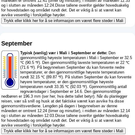
måneden er omtrent 12:41 (timer og minutter), i midten av måneden 12:33
og i slutten av måneden 12:24.Disse tallene ovenfor gjelder hovedsakelig
for hovedstaden og området rundt det. Det er viktig å si at været kan
avvike vesentlig i forskjellige høyder.
Trykk eller klikk her for å se informasjon om været flere steder i Mali
September
Typisk (vanlig) vær i Mali i September er dette:
Den
gjennomsnittlig høyeste temperaturen i Mali i September er 32.5
℃ (90.5 ℉). Den gjennomsnittlig laveste temperaturen er 22 ℃
(71.6 ℉). På begynnelsen September du kan forvente nedre
temperaturer, er den gjennomsnittlige høyeste temperaturen
rundt 32.15 ℃ (89.87 ℉). På slutten September du kan forvente
høyere temperaturer, er den gjennomsnittlige høyeste
temperaturen rundt 33.35 ℃ (92.03 ℉). Gjennomsnittlig antall
regnværsdager i September er 14.6. Den gjennomsnittlige
nedbøren er 196.3 mm (
ser her, hva dette tallet betyr
). Når du planlegger
reisen, vær så snill og husk at det faktiske været kan avvike fra disse
gjennomsnittsverdiene. Lengden på dagen i begynnelsen av denne
måneden er omtrent 12:24 (timer og minutter), i midten av måneden 12:14
og i slutten av måneden 12:03.Disse tallene ovenfor gjelder hovedsakelig
for hovedstaden og området rundt det. Det er viktig å si at været kan
avvike vesentlig i forskjellige høyder.
Trykk eller klikk her for å se informasjon om været flere steder i Mali