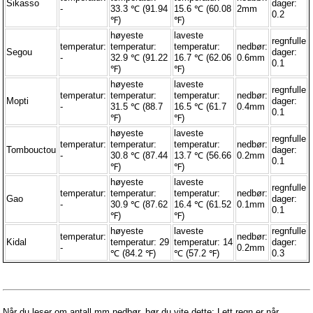
Sikasso
dager:
-
33.3 ℃ (91.94
15.6 ℃ (60.08
2mm
0.2
℉)
℉)
høyeste
laveste
regnfulle
temperatur:
temperatur:
temperatur:
nedbør:
Segou
dager:
-
32.9 ℃ (91.22
16.7 ℃ (62.06
0.6mm
0.1
℉)
℉)
høyeste
laveste
regnfulle
temperatur:
temperatur:
temperatur:
nedbør:
Mopti
dager:
-
31.5 ℃ (88.7
16.5 ℃ (61.7
0.4mm
0.1
℉)
℉)
høyeste
laveste
regnfulle
temperatur:
temperatur:
temperatur:
nedbør:
Tombouctou
dager:
-
30.8 ℃ (87.44
13.7 ℃ (56.66
0.2mm
0.1
℉)
℉)
høyeste
laveste
regnfulle
temperatur:
temperatur:
temperatur:
nedbør:
Gao
dager:
-
30.9 ℃ (87.62
16.4 ℃ (61.52
0.1mm
0.1
℉)
℉)
høyeste
laveste
regnfulle
temperatur:
nedbør:
Kidal
temperatur: 29
temperatur: 14
dager:
-
0.2mm
℃ (84.2 ℉)
℃ (57.2 ℉)
0.3
Når du leser om antall mm nedbør, bør du vite dette: Lett regn er når