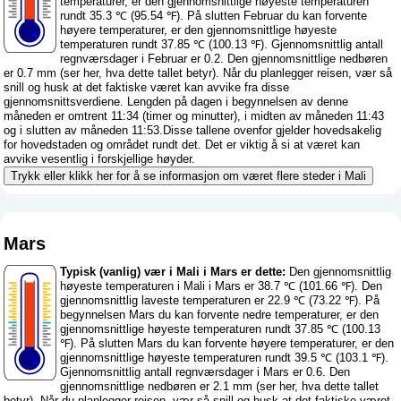
temperaturer, er den gjennomsnittlige høyeste temperaturen
rundt 35.3 ℃ (95.54 ℉). På slutten Februar du kan forvente
høyere temperaturer, er den gjennomsnittlige høyeste
temperaturen rundt 37.85 ℃ (100.13 ℉). Gjennomsnittlig antall
regnværsdager i Februar er 0.2. Den gjennomsnittlige nedbøren
er 0.7 mm (
ser her, hva dette tallet betyr
). Når du planlegger reisen, vær så
snill og husk at det faktiske været kan avvike fra disse
gjennomsnittsverdiene. Lengden på dagen i begynnelsen av denne
måneden er omtrent 11:34 (timer og minutter), i midten av måneden 11:43
og i slutten av måneden 11:53.Disse tallene ovenfor gjelder hovedsakelig
for hovedstaden og området rundt det. Det er viktig å si at været kan
avvike vesentlig i forskjellige høyder.
Trykk eller klikk her for å se informasjon om været flere steder i Mali
Mars
Typisk (vanlig) vær i Mali i Mars er dette:
Den gjennomsnittlig
høyeste temperaturen i Mali i Mars er 38.7 ℃ (101.66 ℉). Den
gjennomsnittlig laveste temperaturen er 22.9 ℃ (73.22 ℉). På
begynnelsen Mars du kan forvente nedre temperaturer, er den
gjennomsnittlige høyeste temperaturen rundt 37.85 ℃ (100.13
℉). På slutten Mars du kan forvente høyere temperaturer, er den
gjennomsnittlige høyeste temperaturen rundt 39.5 ℃ (103.1 ℉).
Gjennomsnittlig antall regnværsdager i Mars er 0.6. Den
gjennomsnittlige nedbøren er 2.1 mm (
ser her, hva dette tallet
betyr
). Når du planlegger reisen, vær så snill og husk at det faktiske været