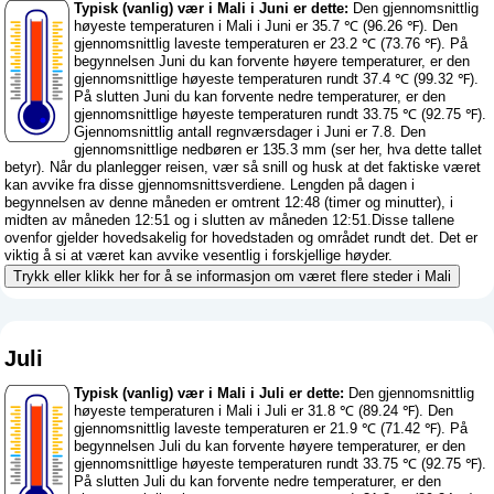
Typisk (vanlig) vær i Mali i Juni er dette:
Den gjennomsnittlig
høyeste temperaturen i Mali i Juni er 35.7 ℃ (96.26 ℉). Den
gjennomsnittlig laveste temperaturen er 23.2 ℃ (73.76 ℉). På
begynnelsen Juni du kan forvente høyere temperaturer, er den
gjennomsnittlige høyeste temperaturen rundt 37.4 ℃ (99.32 ℉).
På slutten Juni du kan forvente nedre temperaturer, er den
gjennomsnittlige høyeste temperaturen rundt 33.75 ℃ (92.75 ℉).
Gjennomsnittlig antall regnværsdager i Juni er 7.8. Den
gjennomsnittlige nedbøren er 135.3 mm (
ser her, hva dette tallet
betyr
). Når du planlegger reisen, vær så snill og husk at det faktiske været
kan avvike fra disse gjennomsnittsverdiene. Lengden på dagen i
begynnelsen av denne måneden er omtrent 12:48 (timer og minutter), i
midten av måneden 12:51 og i slutten av måneden 12:51.Disse tallene
ovenfor gjelder hovedsakelig for hovedstaden og området rundt det. Det er
viktig å si at været kan avvike vesentlig i forskjellige høyder.
Trykk eller klikk her for å se informasjon om været flere steder i Mali
Juli
Typisk (vanlig) vær i Mali i Juli er dette:
Den gjennomsnittlig
høyeste temperaturen i Mali i Juli er 31.8 ℃ (89.24 ℉). Den
gjennomsnittlig laveste temperaturen er 21.9 ℃ (71.42 ℉). På
begynnelsen Juli du kan forvente høyere temperaturer, er den
gjennomsnittlige høyeste temperaturen rundt 33.75 ℃ (92.75 ℉).
På slutten Juli du kan forvente nedre temperaturer, er den