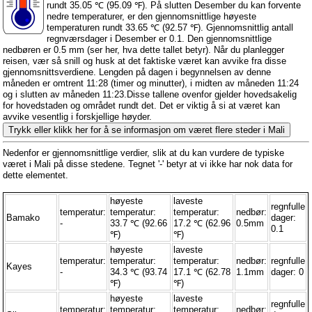
rundt 35.05 ℃ (95.09 ℉). På slutten Desember du kan forvente
nedre temperaturer, er den gjennomsnittlige høyeste
temperaturen rundt 33.65 ℃ (92.57 ℉). Gjennomsnittlig antall
regnværsdager i Desember er 0.1. Den gjennomsnittlige
nedbøren er 0.5 mm (
ser her, hva dette tallet betyr
). Når du planlegger
reisen, vær så snill og husk at det faktiske været kan avvike fra disse
gjennomsnittsverdiene. Lengden på dagen i begynnelsen av denne
måneden er omtrent 11:28 (timer og minutter), i midten av måneden 11:24
og i slutten av måneden 11:23.Disse tallene ovenfor gjelder hovedsakelig
for hovedstaden og området rundt det. Det er viktig å si at været kan
avvike vesentlig i forskjellige høyder.
Trykk eller klikk her for å se informasjon om været flere steder i Mali
Nedenfor er gjennomsnittlige verdier, slik at du kan vurdere de typiske
været i Mali på disse stedene. Tegnet '-' betyr at vi ikke har nok data for
dette elementet.
høyeste
laveste
regnfulle
temperatur:
temperatur:
temperatur:
nedbør:
Bamako
dager:
-
33.7 ℃ (92.66
17.2 ℃ (62.96
0.5mm
0.1
℉)
℉)
høyeste
laveste
temperatur:
temperatur:
temperatur:
nedbør:
regnfulle
Kayes
-
34.3 ℃ (93.74
17.1 ℃ (62.78
1.1mm
dager: 0
℉)
℉)
høyeste
laveste
regnfulle
temperatur:
temperatur:
temperatur:
nedbør: