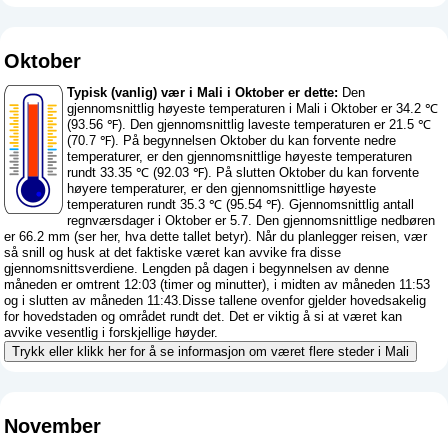
Oktober
Typisk (vanlig) vær i Mali i Oktober er dette:
Den
gjennomsnittlig høyeste temperaturen i Mali i Oktober er 34.2 ℃
(93.56 ℉). Den gjennomsnittlig laveste temperaturen er 21.5 ℃
(70.7 ℉). På begynnelsen Oktober du kan forvente nedre
temperaturer, er den gjennomsnittlige høyeste temperaturen
rundt 33.35 ℃ (92.03 ℉). På slutten Oktober du kan forvente
høyere temperaturer, er den gjennomsnittlige høyeste
temperaturen rundt 35.3 ℃ (95.54 ℉). Gjennomsnittlig antall
regnværsdager i Oktober er 5.7. Den gjennomsnittlige nedbøren
er 66.2 mm (
ser her, hva dette tallet betyr
). Når du planlegger reisen, vær
så snill og husk at det faktiske været kan avvike fra disse
gjennomsnittsverdiene. Lengden på dagen i begynnelsen av denne
måneden er omtrent 12:03 (timer og minutter), i midten av måneden 11:53
og i slutten av måneden 11:43.Disse tallene ovenfor gjelder hovedsakelig
for hovedstaden og området rundt det. Det er viktig å si at været kan
avvike vesentlig i forskjellige høyder.
Trykk eller klikk her for å se informasjon om været flere steder i Mali
November