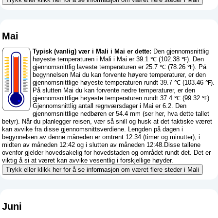
Mai
Typisk (vanlig) vær i Mali i Mai er dette:
Den gjennomsnittlig
høyeste temperaturen i Mali i Mai er 39.1 ℃ (102.38 ℉). Den
gjennomsnittlig laveste temperaturen er 25.7 ℃ (78.26 ℉). På
begynnelsen Mai du kan forvente høyere temperaturer, er den
gjennomsnittlige høyeste temperaturen rundt 39.7 ℃ (103.46 ℉).
På slutten Mai du kan forvente nedre temperaturer, er den
gjennomsnittlige høyeste temperaturen rundt 37.4 ℃ (99.32 ℉).
Gjennomsnittlig antall regnværsdager i Mai er 6.2. Den
gjennomsnittlige nedbøren er 54.4 mm (
ser her, hva dette tallet
betyr
). Når du planlegger reisen, vær så snill og husk at det faktiske været
kan avvike fra disse gjennomsnittsverdiene. Lengden på dagen i
begynnelsen av denne måneden er omtrent 12:34 (timer og minutter), i
midten av måneden 12:42 og i slutten av måneden 12:48.Disse tallene
ovenfor gjelder hovedsakelig for hovedstaden og området rundt det. Det er
viktig å si at været kan avvike vesentlig i forskjellige høyder.
Trykk eller klikk her for å se informasjon om været flere steder i Mali
Juni