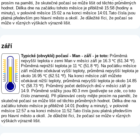
prosím na paměti, že skutečné počasí se může lišit od těchto průměrných
hodnot. Délka dne na začátku tohoto měsíce je přibližně 15:58 (hodiny a
minuty), v polovině měsíce 15:02 a na konci měsíce 14:01.Tato čísla jsou
platná především pro hlavní město a okolí. Je důležité říci, že počasí se
může v různých výškách výrazně lišit.
září
Typické (obvyklé) počasí - Man - září - je toto:
Průměrná
nejvyšší teplota v zemi Man v měsíci září je 16.3 ℃ (61.34 ℉).
Průměrná nejnižší teplota je 11 ℃ (51.8 ℉). Na počátku měsíce
září můžete očekávat vyšší teploty, průměrná nejvyšší teplota je
okolo 16.95 ℃ (62.51 ℉). Na konci měsíce září můžete
očekávat nižší teploty, průměrná nejvyšší teplota je okolo 14.85
℃ (58.73 ℉). Průměrný počet deštivých dnů v měsíci září je
14.9. Průměrné srážky jsou 80.3 mm (
podívejte se zde, co toto
číslo znamená
). Při plánování cesty mějte prosím na paměti, že
skutečné počasí se může lišit od těchto průměrných hodnot. Délka dne na
začátku tohoto měsíce je přibližně 14:01 (hodiny a minuty), v polovině
měsíce 12:57 a na konci měsíce 11:52.Tato čísla jsou platná především
pro hlavní město a okolí. Je důležité říci, že počasí se může v různých
výškách výrazně lišit.