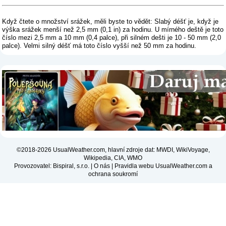
Když čtete o množství srážek, měli byste to vědět: Slabý déšť je, když je
výška srážek menší než 2,5 mm (0,1 in) za hodinu. U mírného deště je toto
číslo mezi 2,5 mm a 10 mm (0,4 palce), při silném dešti je 10 - 50 mm (2,0
palce). Velmi silný déšť má toto číslo vyšší než 50 mm za hodinu.
©2018-2026 UsualWeather.com, hlavní zdroje dat: MWDI, WikiVoyage,
Wikipedia, CIA, WMO
Provozovatel: Bispiral, s.r.o. |
O nás
|
Pravidla webu UsualWeather.com a
ochrana soukromí