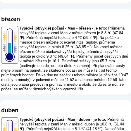
březen
Typické (obvyklé) počasí - Man - březen - je toto:
Průměrná
nejvyšší teplota v zemi Man v měsíci březen je 8.8 ℃ (47.84
℉). Průměrná nejnižší teplota je 4 ℃ (39.2 ℉). Na počátku
měsíce březen můžete očekávat nižší teploty, průměrná
nejvyšší teplota je okolo 8.25 ℃ (46.85 ℉). Na konci měsíce
březen můžete očekávat vyšší teploty, průměrná nejvyšší
teplota je okolo 9.8 ℃ (49.64 ℉). Průměrný počet deštivých dnů
v měsíci březen je 16.1. Průměrné srážky jsou 65.7 mm
(
podívejte se zde, co toto číslo znamená
). Při plánování cesty
mějte prosím na paměti, že skutečné počasí se může lišit od těchto
průměrných hodnot. Délka dne na začátku tohoto měsíce je přibližně 10:47
(hodiny a minuty), v polovině měsíce 11:52 a na konci měsíce 12:58.Tato
čísla jsou platná především pro hlavní město a okolí. Je důležité říci, že
počasí se může v různých výškách výrazně lišit.
duben
Typické (obvyklé) počasí - Man - duben - je toto:
Průměrná
nejvyšší teplota v zemi Man v měsíci duben je 10.8 ℃ (51.44
℉). Průměrná nejnižší teplota je 5.1 ℃ (41.18 ℉). Na počátku