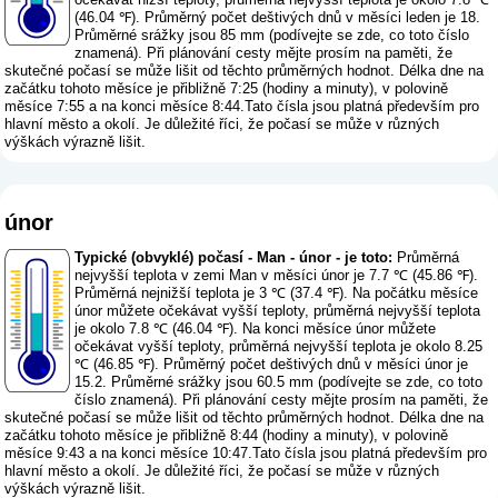
(46.04 ℉). Průměrný počet deštivých dnů v měsíci leden je 18.
Průměrné srážky jsou 85 mm (
podívejte se zde, co toto číslo
znamená
). Při plánování cesty mějte prosím na paměti, že
skutečné počasí se může lišit od těchto průměrných hodnot. Délka dne na
začátku tohoto měsíce je přibližně 7:25 (hodiny a minuty), v polovině
měsíce 7:55 a na konci měsíce 8:44.Tato čísla jsou platná především pro
hlavní město a okolí. Je důležité říci, že počasí se může v různých
výškách výrazně lišit.
únor
Typické (obvyklé) počasí - Man - únor - je toto:
Průměrná
nejvyšší teplota v zemi Man v měsíci únor je 7.7 ℃ (45.86 ℉).
Průměrná nejnižší teplota je 3 ℃ (37.4 ℉). Na počátku měsíce
únor můžete očekávat vyšší teploty, průměrná nejvyšší teplota
je okolo 7.8 ℃ (46.04 ℉). Na konci měsíce únor můžete
očekávat vyšší teploty, průměrná nejvyšší teplota je okolo 8.25
℃ (46.85 ℉). Průměrný počet deštivých dnů v měsíci únor je
15.2. Průměrné srážky jsou 60.5 mm (
podívejte se zde, co toto
číslo znamená
). Při plánování cesty mějte prosím na paměti, že
skutečné počasí se může lišit od těchto průměrných hodnot. Délka dne na
začátku tohoto měsíce je přibližně 8:44 (hodiny a minuty), v polovině
měsíce 9:43 a na konci měsíce 10:47.Tato čísla jsou platná především pro
hlavní město a okolí. Je důležité říci, že počasí se může v různých
výškách výrazně lišit.