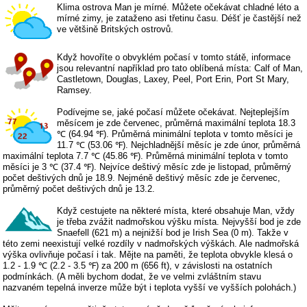
Klima ostrova Man je mírné. Můžete očekávat chladné léto a
mírné zimy, je zataženo asi třetinu času. Déšť je častější než
ve většině Britských ostrovů.
Když hovoříte o obvyklém počasí v tomto státě, informace
jsou relevantní například pro tato oblíbená místa: Calf of Man,
Castletown, Douglas, Laxey, Peel, Port Erin, Port St Mary,
Ramsey.
Podívejme se, jaké počasí můžete očekávat. Nejteplejším
měsícem je zde červenec, průměrná maximální teplota 18.3
℃ (64.94 ℉). Průměrná minimální teplota v tomto měsíci je
11.7 ℃ (53.06 ℉). Nejchladnější měsíc je zde únor, průměrná
maximální teplota 7.7 ℃ (45.86 ℉). Průměrná minimální teplota v tomto
měsíci je 3 ℃ (37.4 ℉). Nejvíce deštivý měsíc zde je listopad, průměrný
počet deštivých dnů je 18.9. Nejméně deštivý měsíc zde je červenec,
průměrný počet deštivých dnů je 13.2.
Když cestujete na některé místa, které obsahuje Man, vždy
je třeba zvážit nadmořskou výšku místa. Nejvyšší bod je zde
Snaefell (621 m) a nejnižší bod je Irish Sea (0 m). Takže v
této zemi neexistují velké rozdíly v nadmořských výškách. Ale nadmořská
výška ovlivňuje počasí i tak. Mějte na paměti, že teplota obvykle klesá o
1.2 - 1.9 ℃ (2.2 - 3.5 ℉) za 200 m (656 ft), v závislosti na ostatních
podmínkách. (A měli bychom dodat, že ve velmi zvláštním stavu
nazvaném tepelná inverze může být i teplota vyšší ve vyšších polohách.)