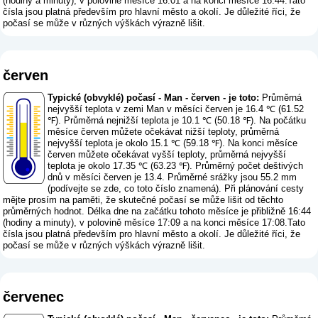
(hodiny a minuty), v polovině měsíce 16:01 a na konci měsíce 16:44.Tato
čísla jsou platná především pro hlavní město a okolí. Je důležité říci, že
počasí se může v různých výškách výrazně lišit.
červen
Typické (obvyklé) počasí - Man - červen - je toto:
Průměrná
nejvyšší teplota v zemi Man v měsíci červen je 16.4 ℃ (61.52
℉). Průměrná nejnižší teplota je 10.1 ℃ (50.18 ℉). Na počátku
měsíce červen můžete očekávat nižší teploty, průměrná
nejvyšší teplota je okolo 15.1 ℃ (59.18 ℉). Na konci měsíce
červen můžete očekávat vyšší teploty, průměrná nejvyšší
teplota je okolo 17.35 ℃ (63.23 ℉). Průměrný počet deštivých
dnů v měsíci červen je 13.4. Průměrné srážky jsou 55.2 mm
(
podívejte se zde, co toto číslo znamená
). Při plánování cesty
mějte prosím na paměti, že skutečné počasí se může lišit od těchto
průměrných hodnot. Délka dne na začátku tohoto měsíce je přibližně 16:44
(hodiny a minuty), v polovině měsíce 17:09 a na konci měsíce 17:08.Tato
čísla jsou platná především pro hlavní město a okolí. Je důležité říci, že
počasí se může v různých výškách výrazně lišit.
červenec