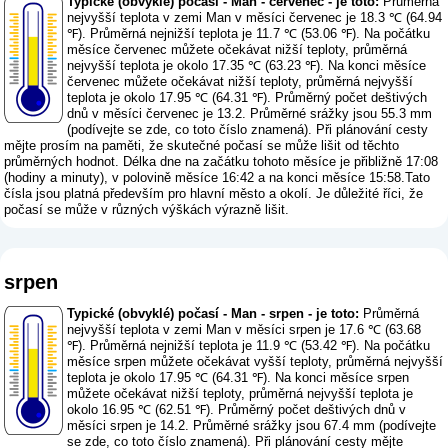
Typické (obvyklé) počasí - Man - červenec - je toto:
Průměrná
nejvyšší teplota v zemi Man v měsíci červenec je 18.3 ℃ (64.94
℉). Průměrná nejnižší teplota je 11.7 ℃ (53.06 ℉). Na počátku
měsíce červenec můžete očekávat nižší teploty, průměrná
nejvyšší teplota je okolo 17.35 ℃ (63.23 ℉). Na konci měsíce
červenec můžete očekávat nižší teploty, průměrná nejvyšší
teplota je okolo 17.95 ℃ (64.31 ℉). Průměrný počet deštivých
dnů v měsíci červenec je 13.2. Průměrné srážky jsou 55.3 mm
(
podívejte se zde, co toto číslo znamená
). Při plánování cesty
mějte prosím na paměti, že skutečné počasí se může lišit od těchto
průměrných hodnot. Délka dne na začátku tohoto měsíce je přibližně 17:08
(hodiny a minuty), v polovině měsíce 16:42 a na konci měsíce 15:58.Tato
čísla jsou platná především pro hlavní město a okolí. Je důležité říci, že
počasí se může v různých výškách výrazně lišit.
srpen
Typické (obvyklé) počasí - Man - srpen - je toto:
Průměrná
nejvyšší teplota v zemi Man v měsíci srpen je 17.6 ℃ (63.68
℉). Průměrná nejnižší teplota je 11.9 ℃ (53.42 ℉). Na počátku
měsíce srpen můžete očekávat vyšší teploty, průměrná nejvyšší
teplota je okolo 17.95 ℃ (64.31 ℉). Na konci měsíce srpen
můžete očekávat nižší teploty, průměrná nejvyšší teplota je
okolo 16.95 ℃ (62.51 ℉). Průměrný počet deštivých dnů v
měsíci srpen je 14.2. Průměrné srážky jsou 67.4 mm (
podívejte
se zde, co toto číslo znamená
). Při plánování cesty mějte