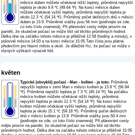
měsíce duben můžete očekávat nižší teploty, průměrná nejvyšší
teplota je okolo 9.8 ℃ (49.64 ℉). Na konci měsíce duben
můžete očekávat vyšší teploty, průměrná nejvyšší teplota je
okolo 12.3 ℃ (54.14 ℉). Průměrný počet deštivých dnů v měsíci
duben je 13.9. Průměrné srážky jsou 56 mm (
podívejte se zde,
co toto číslo znamená
). Při plánování cesty mějte prosím na
paměti, že skutečné počasí se může lišit od těchto průměrných hodnot.
Délka dne na začátku tohoto měsíce je přibližně 12:58 (hodiny a minuty), v
polovině měsíce 14:03 a na konci měsíce 15:05.Tato čísla jsou platná
především pro hlavní město a okolí. Je důležité říci, že počasí se může v
různých výškách výrazně lišit.
květen
Typické (obvyklé) počasí - Man - květen - je toto:
Průměrná
nejvyšší teplota v zemi Man v měsíci květen je 13.8 ℃ (56.84
℉). Průměrná nejnižší teplota je 7.3 ℃ (45.14 ℉). Na počátku
měsíce květen můžete očekávat nižší teploty, průměrná
nejvyšší teplota je okolo 12.3 ℃ (54.14 ℉). Na konci měsíce
květen můžete očekávat vyšší teploty, průměrná nejvyšší
teplota je okolo 15.1 ℃ (59.18 ℉). Průměrný počet deštivých
dnů v měsíci květen je 13.9. Průměrné srážky jsou 50.4 mm
(
podívejte se zde, co toto číslo znamená
). Při plánování cesty
mějte prosím na paměti, že skutečné počasí se může lišit od těchto
průměrných hodnot. Délka dne na začátku tohoto měsíce je přibližně 15:05