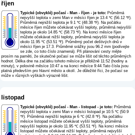
říjen
Typické (obvyklé) počasí - Man - říjen - je toto:
Průměrná
nejvyšší teplota v zemi Man v měsíci říjen je 13.4 ℃ (56.12 ℉).
Průměrná nejnižší teplota je 9.1 ℃ (48.38 ℉). Na počátku
měsíce říjen můžete očekávat vyšší teploty, průměrná nejvyšší
teplota je okolo 14.85 ℃ (58.73 ℉). Na konci měsíce říjen
můžete očekávat nižší teploty, průměrná nejvyšší teplota je
okolo 11.95 ℃ (53.51 ℉). Průměrný počet deštivých dnů v
měsíci říjen je 17.3. Průměrné srážky jsou 96.2 mm (
podívejte
se zde, co toto číslo znamená
). Při plánování cesty mějte
prosím na paměti, že skutečné počasí se může lišit od těchto průměrných
hodnot. Délka dne na začátku tohoto měsíce je přibližně 11:52 (hodiny a
minuty), v polovině měsíce 10:47 a na konci měsíce 9:44.Tato čísla jsou
platná především pro hlavní město a okolí. Je důležité říci, že počasí se
může v různých výškách výrazně lišit.
listopad
Typické (obvyklé) počasí - Man - listopad - je toto:
Průměrná
nejvyšší teplota v zemi Man v měsíci listopad je 10.5 ℃ (50.9
℉). Průměrná nejnižší teplota je 6 ℃ (42.8 ℉). Na počátku
měsíce listopad můžete očekávat vyšší teploty, průměrná
nejvyšší teplota je okolo 11.95 ℃ (53.51 ℉). Na konci měsíce
listopad můžete očekávat nižší teploty, průměrná nejvyšší