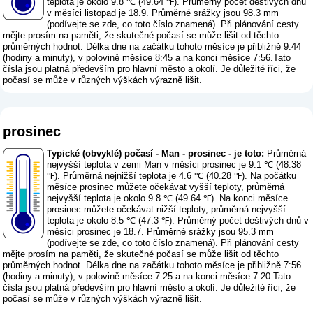
teplota je okolo 9.8 ℃ (49.64 ℉). Průměrný počet deštivých dnů
v měsíci listopad je 18.9. Průměrné srážky jsou 98.3 mm
(
podívejte se zde, co toto číslo znamená
). Při plánování cesty
mějte prosím na paměti, že skutečné počasí se může lišit od těchto
průměrných hodnot. Délka dne na začátku tohoto měsíce je přibližně 9:44
(hodiny a minuty), v polovině měsíce 8:45 a na konci měsíce 7:56.Tato
čísla jsou platná především pro hlavní město a okolí. Je důležité říci, že
počasí se může v různých výškách výrazně lišit.
prosinec
Typické (obvyklé) počasí - Man - prosinec - je toto:
Průměrná
nejvyšší teplota v zemi Man v měsíci prosinec je 9.1 ℃ (48.38
℉). Průměrná nejnižší teplota je 4.6 ℃ (40.28 ℉). Na počátku
měsíce prosinec můžete očekávat vyšší teploty, průměrná
nejvyšší teplota je okolo 9.8 ℃ (49.64 ℉). Na konci měsíce
prosinec můžete očekávat nižší teploty, průměrná nejvyšší
teplota je okolo 8.5 ℃ (47.3 ℉). Průměrný počet deštivých dnů v
měsíci prosinec je 18.7. Průměrné srážky jsou 95.3 mm
(
podívejte se zde, co toto číslo znamená
). Při plánování cesty
mějte prosím na paměti, že skutečné počasí se může lišit od těchto
průměrných hodnot. Délka dne na začátku tohoto měsíce je přibližně 7:56
(hodiny a minuty), v polovině měsíce 7:25 a na konci měsíce 7:20.Tato
čísla jsou platná především pro hlavní město a okolí. Je důležité říci, že
počasí se může v různých výškách výrazně lišit.