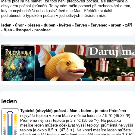
Mějte prosím na paměti, že toto není předpověď počasí, ale informace o
obvyklém počasí (průměr). To by vám mělo pomoci při rozhodování o tom,
kdy je nejvhodnější doba k návštěvě cíle Man. Přečtěte si další
podrobnosti o typickém počasí v jednotlivých měsících níže:
leden
-
únor
-
březen
-
duben
-
květen
-
červen
-
červenec
-
srpen
-
září
-
říjen
-
listopad
-
prosinec
leden
Typické (obvyklé) počasí - Man - leden - je toto:
Průměrná
nejvyšší teplota v zemi Man v měsíci leden je 7.9 ℃ (46.22 ℉).
Průměrná nejnižší teplota je 3.7 ℃ (38.66 ℉). Na počátku
měsíce leden můžete očekávat vyšší teploty, průměrná nejvyšší
teplota je okolo 8.5 ℃ (47.3 ℉). Na konci měsíce leden můžete
očekávat nižší teploty, průměrná nejvyšší teplota je okolo 7.8 ℃