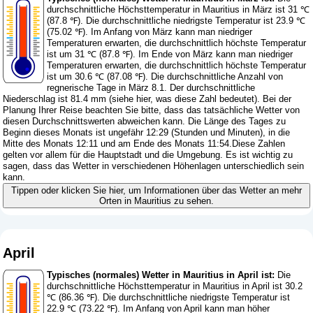
durchschnittliche Höchsttemperatur in Mauritius in März ist 31 ℃
(87.8 ℉). Die durchschnittliche niedrigste Temperatur ist 23.9 ℃
(75.02 ℉). Im Anfang von März kann man niedriger
Temperaturen erwarten, die durchschnittlich höchste Temperatur
ist um 31 ℃ (87.8 ℉). Im Ende von März kann man niedriger
Temperaturen erwarten, die durchschnittlich höchste Temperatur
ist um 30.6 ℃ (87.08 ℉). Die durchschnittliche Anzahl von
regnerische Tage in März 8.1. Der durchschnittliche
Niederschlag ist 81.4 mm (
siehe hier, was diese Zahl bedeutet
). Bei der
Planung Ihrer Reise beachten Sie bitte, dass das tatsächliche Wetter von
diesen Durchschnittswerten abweichen kann. Die Länge des Tages zu
Beginn dieses Monats ist ungefähr 12:29 (Stunden und Minuten), in die
Mitte des Monats 12:11 und am Ende des Monats 11:54.Diese Zahlen
gelten vor allem für die Hauptstadt und die Umgebung. Es ist wichtig zu
sagen, dass das Wetter in verschiedenen Höhenlagen unterschiedlich sein
kann.
Tippen oder klicken Sie hier, um Informationen über das Wetter an mehr
Orten in Mauritius zu sehen.
April
Typisches (normales) Wetter in Mauritius in April ist:
Die
durchschnittliche Höchsttemperatur in Mauritius in April ist 30.2
℃ (86.36 ℉). Die durchschnittliche niedrigste Temperatur ist
22.9 ℃ (73.22 ℉). Im Anfang von April kann man höher