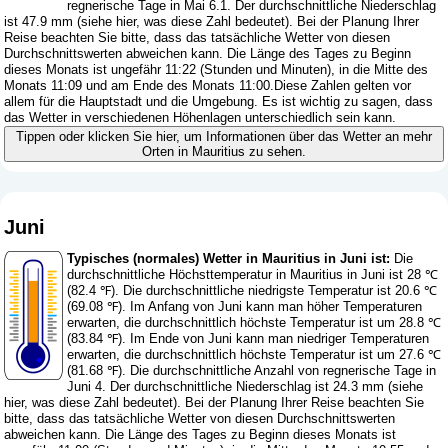
regnerische Tage in Mai 6.1. Der durchschnittliche Niederschlag
ist 47.9 mm (
siehe hier, was diese Zahl bedeutet
). Bei der Planung Ihrer
Reise beachten Sie bitte, dass das tatsächliche Wetter von diesen
Durchschnittswerten abweichen kann. Die Länge des Tages zu Beginn
dieses Monats ist ungefähr 11:22 (Stunden und Minuten), in die Mitte des
Monats 11:09 und am Ende des Monats 11:00.Diese Zahlen gelten vor
allem für die Hauptstadt und die Umgebung. Es ist wichtig zu sagen, dass
das Wetter in verschiedenen Höhenlagen unterschiedlich sein kann.
Tippen oder klicken Sie hier, um Informationen über das Wetter an mehr
Orten in Mauritius zu sehen.
Juni
Typisches (normales) Wetter in Mauritius in Juni ist:
Die
durchschnittliche Höchsttemperatur in Mauritius in Juni ist 28 ℃
(82.4 ℉). Die durchschnittliche niedrigste Temperatur ist 20.6 ℃
(69.08 ℉). Im Anfang von Juni kann man höher Temperaturen
erwarten, die durchschnittlich höchste Temperatur ist um 28.8 ℃
(83.84 ℉). Im Ende von Juni kann man niedriger Temperaturen
erwarten, die durchschnittlich höchste Temperatur ist um 27.6 ℃
(81.68 ℉). Die durchschnittliche Anzahl von regnerische Tage in
Juni 4. Der durchschnittliche Niederschlag ist 24.3 mm (
siehe
hier, was diese Zahl bedeutet
). Bei der Planung Ihrer Reise beachten Sie
bitte, dass das tatsächliche Wetter von diesen Durchschnittswerten
abweichen kann. Die Länge des Tages zu Beginn dieses Monats ist