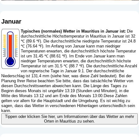
Januar
Typisches (normales) Wetter in Mauritius in Januar ist:
Die
durchschnittliche Höchsttemperatur in Mauritius in Januar ist 32
℃ (89.6 ℉). Die durchschnittliche niedrigste Temperatur ist 24.8
℃ (76.64 ℉). Im Anfang von Januar kann man niedriger
Temperaturen erwarten, die durchschnittlich höchste Temperatur
ist um 31.45 ℃ (88.61 ℉). Im Ende von Januar kann man
niedriger Temperaturen erwarten, die durchschnittlich höchste
Temperatur ist um 31.5 ℃ (88.7 ℉). Die durchschnittliche Anzahl
von regnerische Tage in Januar 9.1. Der durchschnittliche
Niederschlag ist 131.4 mm (
siehe hier, was diese Zahl bedeutet
). Bei der
Planung Ihrer Reise beachten Sie bitte, dass das tatsächliche Wetter von
diesen Durchschnittswerten abweichen kann. Die Länge des Tages zu
Beginn dieses Monats ist ungefähr 13:19 (Stunden und Minuten), in die
Mitte des Monats 13:12 und am Ende des Monats 13:00.Diese Zahlen
gelten vor allem für die Hauptstadt und die Umgebung. Es ist wichtig zu
sagen, dass das Wetter in verschiedenen Höhenlagen unterschiedlich sein
kann.
Tippen oder klicken Sie hier, um Informationen über das Wetter an mehr
Orten in Mauritius zu sehen.