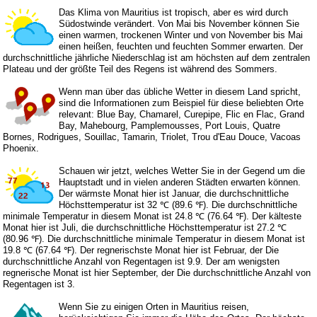
Das Klima von Mauritius ist tropisch, aber es wird durch
Südostwinde verändert. Von Mai bis November können Sie
einen warmen, trockenen Winter und von November bis Mai
einen heißen, feuchten und feuchten Sommer erwarten. Der
durchschnittliche jährliche Niederschlag ist am höchsten auf dem zentralen
Plateau und der größte Teil des Regens ist während des Sommers.
Wenn man über das übliche Wetter in diesem Land spricht,
sind die Informationen zum Beispiel für diese beliebten Orte
relevant: Blue Bay, Chamarel, Curepipe, Flic en Flac, Grand
Bay, Mahebourg, Pamplemousses, Port Louis, Quatre
Bornes, Rodrigues, Souillac, Tamarin, Triolet, Trou d'Eau Douce, Vacoas
Phoenix.
Schauen wir jetzt, welches Wetter Sie in der Gegend um die
Hauptstadt und in vielen anderen Städten erwarten können.
Der wärmste Monat hier ist Januar, die durchschnittliche
Höchsttemperatur ist 32 ℃ (89.6 ℉). Die durchschnittliche
minimale Temperatur in diesem Monat ist 24.8 ℃ (76.64 ℉). Der kälteste
Monat hier ist Juli, die durchschnittliche Höchsttemperatur ist 27.2 ℃
(80.96 ℉). Die durchschnittliche minimale Temperatur in diesem Monat ist
19.8 ℃ (67.64 ℉). Der regnerischste Monat hier ist Februar, der Die
durchschnittliche Anzahl von Regentagen ist 9.9. Der am wenigsten
regnerische Monat ist hier September, der Die durchschnittliche Anzahl von
Regentagen ist 3.
Wenn Sie zu einigen Orten in Mauritius reisen,