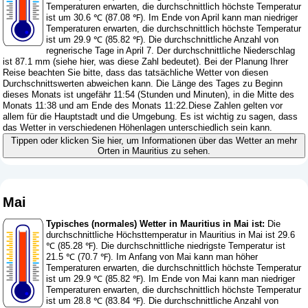
Temperaturen erwarten, die durchschnittlich höchste Temperatur
ist um 30.6 ℃ (87.08 ℉). Im Ende von April kann man niedriger
Temperaturen erwarten, die durchschnittlich höchste Temperatur
ist um 29.9 ℃ (85.82 ℉). Die durchschnittliche Anzahl von
regnerische Tage in April 7. Der durchschnittliche Niederschlag
ist 87.1 mm (
siehe hier, was diese Zahl bedeutet
). Bei der Planung Ihrer
Reise beachten Sie bitte, dass das tatsächliche Wetter von diesen
Durchschnittswerten abweichen kann. Die Länge des Tages zu Beginn
dieses Monats ist ungefähr 11:54 (Stunden und Minuten), in die Mitte des
Monats 11:38 und am Ende des Monats 11:22.Diese Zahlen gelten vor
allem für die Hauptstadt und die Umgebung. Es ist wichtig zu sagen, dass
das Wetter in verschiedenen Höhenlagen unterschiedlich sein kann.
Tippen oder klicken Sie hier, um Informationen über das Wetter an mehr
Orten in Mauritius zu sehen.
Mai
Typisches (normales) Wetter in Mauritius in Mai ist:
Die
durchschnittliche Höchsttemperatur in Mauritius in Mai ist 29.6
℃ (85.28 ℉). Die durchschnittliche niedrigste Temperatur ist
21.5 ℃ (70.7 ℉). Im Anfang von Mai kann man höher
Temperaturen erwarten, die durchschnittlich höchste Temperatur
ist um 29.9 ℃ (85.82 ℉). Im Ende von Mai kann man niedriger
Temperaturen erwarten, die durchschnittlich höchste Temperatur
ist um 28.8 ℃ (83.84 ℉). Die durchschnittliche Anzahl von