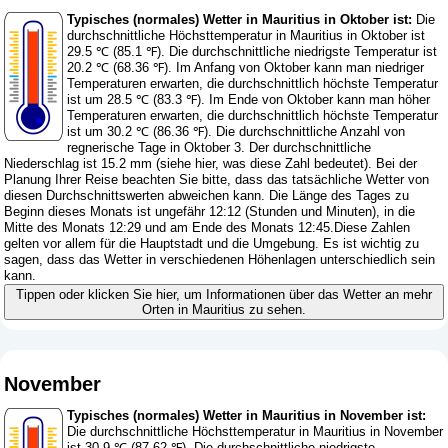
Typisches (normales) Wetter in Mauritius in Oktober ist:
Die
durchschnittliche Höchsttemperatur in Mauritius in Oktober ist
29.5 ℃ (85.1 ℉). Die durchschnittliche niedrigste Temperatur ist
20.2 ℃ (68.36 ℉). Im Anfang von Oktober kann man niedriger
Temperaturen erwarten, die durchschnittlich höchste Temperatur
ist um 28.5 ℃ (83.3 ℉). Im Ende von Oktober kann man höher
Temperaturen erwarten, die durchschnittlich höchste Temperatur
ist um 30.2 ℃ (86.36 ℉). Die durchschnittliche Anzahl von
regnerische Tage in Oktober 3. Der durchschnittliche
Niederschlag ist 15.2 mm (
siehe hier, was diese Zahl bedeutet
). Bei der
Planung Ihrer Reise beachten Sie bitte, dass das tatsächliche Wetter von
diesen Durchschnittswerten abweichen kann. Die Länge des Tages zu
Beginn dieses Monats ist ungefähr 12:12 (Stunden und Minuten), in die
Mitte des Monats 12:29 und am Ende des Monats 12:45.Diese Zahlen
gelten vor allem für die Hauptstadt und die Umgebung. Es ist wichtig zu
sagen, dass das Wetter in verschiedenen Höhenlagen unterschiedlich sein
kann.
Tippen oder klicken Sie hier, um Informationen über das Wetter an mehr
Orten in Mauritius zu sehen.
November
Typisches (normales) Wetter in Mauritius in November ist:
Die durchschnittliche Höchsttemperatur in Mauritius in November
ist 30.9 ℃ (87.62 ℉). Die durchschnittliche niedrigste