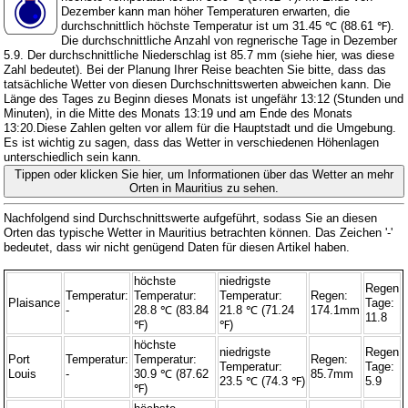
Dezember kann man höher Temperaturen erwarten, die
durchschnittlich höchste Temperatur ist um 31.45 ℃ (88.61 ℉).
Die durchschnittliche Anzahl von regnerische Tage in Dezember
5.9. Der durchschnittliche Niederschlag ist 85.7 mm (
siehe hier, was diese
Zahl bedeutet
). Bei der Planung Ihrer Reise beachten Sie bitte, dass das
tatsächliche Wetter von diesen Durchschnittswerten abweichen kann. Die
Länge des Tages zu Beginn dieses Monats ist ungefähr 13:12 (Stunden und
Minuten), in die Mitte des Monats 13:19 und am Ende des Monats
13:20.Diese Zahlen gelten vor allem für die Hauptstadt und die Umgebung.
Es ist wichtig zu sagen, dass das Wetter in verschiedenen Höhenlagen
unterschiedlich sein kann.
Tippen oder klicken Sie hier, um Informationen über das Wetter an mehr
Orten in Mauritius zu sehen.
Nachfolgend sind Durchschnittswerte aufgeführt, sodass Sie an diesen
Orten das typische Wetter in Mauritius betrachten können. Das Zeichen '-'
bedeutet, dass wir nicht genügend Daten für diesen Artikel haben.
höchste
niedrigste
Regen
Temperatur:
Temperatur:
Temperatur:
Regen:
Plaisance
Tage:
-
28.8 ℃ (83.84
21.8 ℃ (71.24
174.1mm
11.8
℉)
℉)
höchste
niedrigste
Regen
Port
Temperatur:
Temperatur:
Regen:
Temperatur:
Tage:
Louis
-
30.9 ℃ (87.62
85.7mm
23.5 ℃ (74.3 ℉)
5.9
℉)