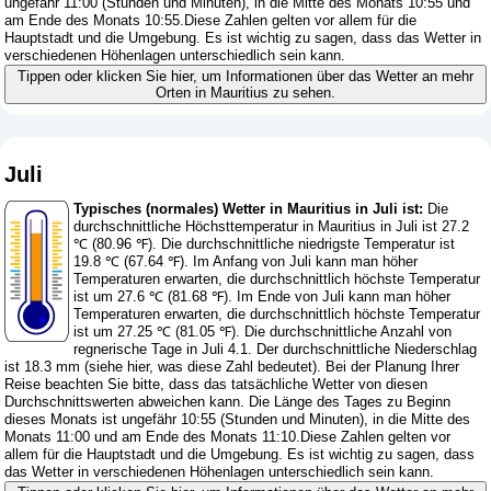
ungefähr 11:00 (Stunden und Minuten), in die Mitte des Monats 10:55 und
am Ende des Monats 10:55.Diese Zahlen gelten vor allem für die
Hauptstadt und die Umgebung. Es ist wichtig zu sagen, dass das Wetter in
verschiedenen Höhenlagen unterschiedlich sein kann.
Tippen oder klicken Sie hier, um Informationen über das Wetter an mehr
Orten in Mauritius zu sehen.
Juli
Typisches (normales) Wetter in Mauritius in Juli ist:
Die
durchschnittliche Höchsttemperatur in Mauritius in Juli ist 27.2
℃ (80.96 ℉). Die durchschnittliche niedrigste Temperatur ist
19.8 ℃ (67.64 ℉). Im Anfang von Juli kann man höher
Temperaturen erwarten, die durchschnittlich höchste Temperatur
ist um 27.6 ℃ (81.68 ℉). Im Ende von Juli kann man höher
Temperaturen erwarten, die durchschnittlich höchste Temperatur
ist um 27.25 ℃ (81.05 ℉). Die durchschnittliche Anzahl von
regnerische Tage in Juli 4.1. Der durchschnittliche Niederschlag
ist 18.3 mm (
siehe hier, was diese Zahl bedeutet
). Bei der Planung Ihrer
Reise beachten Sie bitte, dass das tatsächliche Wetter von diesen
Durchschnittswerten abweichen kann. Die Länge des Tages zu Beginn
dieses Monats ist ungefähr 10:55 (Stunden und Minuten), in die Mitte des
Monats 11:00 und am Ende des Monats 11:10.Diese Zahlen gelten vor
allem für die Hauptstadt und die Umgebung. Es ist wichtig zu sagen, dass
das Wetter in verschiedenen Höhenlagen unterschiedlich sein kann.