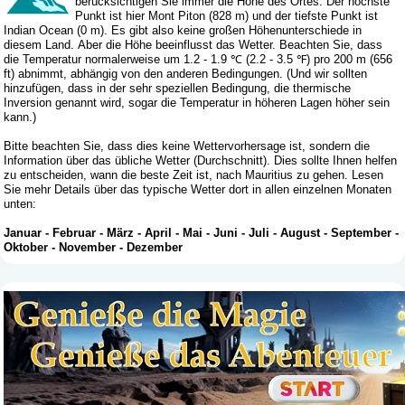
berücksichtigen Sie immer die Höhe des Ortes. Der höchste
Punkt ist hier Mont Piton (828 m) und der tiefste Punkt ist
Indian Ocean (0 m). Es gibt also keine großen Höhenunterschiede in
diesem Land. Aber die Höhe beeinflusst das Wetter. Beachten Sie, dass
die Temperatur normalerweise um 1.2 - 1.9 ℃ (2.2 - 3.5 ℉) pro 200 m (656
ft) abnimmt, abhängig von den anderen Bedingungen. (Und wir sollten
hinzufügen, dass in der sehr speziellen Bedingung, die thermische
Inversion genannt wird, sogar die Temperatur in höheren Lagen höher sein
kann.)
Bitte beachten Sie, dass dies keine Wettervorhersage ist, sondern die
Information über das übliche Wetter (Durchschnitt). Dies sollte Ihnen helfen
zu entscheiden, wann die beste Zeit ist, nach Mauritius zu gehen. Lesen
Sie mehr Details über das typische Wetter dort in allen einzelnen Monaten
unten:
Januar
-
Februar
-
März
-
April
-
Mai
-
Juni
-
Juli
-
August
-
September
-
Oktober
-
November
-
Dezember