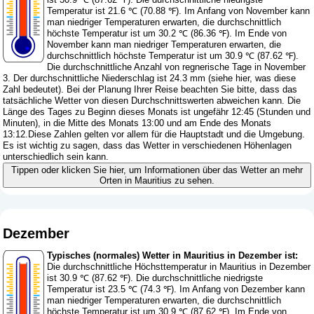
Temperatur ist 21.6 ℃ (70.88 ℉). Im Anfang von November kann
man niedriger Temperaturen erwarten, die durchschnittlich
höchste Temperatur ist um 30.2 ℃ (86.36 ℉). Im Ende von
November kann man niedriger Temperaturen erwarten, die
durchschnittlich höchste Temperatur ist um 30.9 ℃ (87.62 ℉).
Die durchschnittliche Anzahl von regnerische Tage in November
3. Der durchschnittliche Niederschlag ist 24.3 mm (
siehe hier, was diese
Zahl bedeutet
). Bei der Planung Ihrer Reise beachten Sie bitte, dass das
tatsächliche Wetter von diesen Durchschnittswerten abweichen kann. Die
Länge des Tages zu Beginn dieses Monats ist ungefähr 12:45 (Stunden und
Minuten), in die Mitte des Monats 13:00 und am Ende des Monats
13:12.Diese Zahlen gelten vor allem für die Hauptstadt und die Umgebung.
Es ist wichtig zu sagen, dass das Wetter in verschiedenen Höhenlagen
unterschiedlich sein kann.
Tippen oder klicken Sie hier, um Informationen über das Wetter an mehr
Orten in Mauritius zu sehen.
Dezember
Typisches (normales) Wetter in Mauritius in Dezember ist:
Die durchschnittliche Höchsttemperatur in Mauritius in Dezember
ist 30.9 ℃ (87.62 ℉). Die durchschnittliche niedrigste
Temperatur ist 23.5 ℃ (74.3 ℉). Im Anfang von Dezember kann
man niedriger Temperaturen erwarten, die durchschnittlich
höchste Temperatur ist um 30.9 ℃ (87.62 ℉). Im Ende von