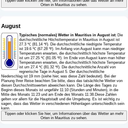
Tippen oder klicken Sie hier, um Informationen über das Wetter an mehr
Orten in Mauritius zu sehen.
August
Typisches (normales) Wetter in Mauritius in August ist:
Die
durchschnittliche Höchsttemperatur in Mauritius in August ist
27.3 ℃ (81.14 ℉). Die durchschnittliche niedrigste Temperatur
ist 19.6 ℃ (67.28 ℉). Im Anfang von August kann man niedriger
Temperaturen erwarten, die durchschnittlich höchste Temperatur
ist um 27.25 ℃ (81.05 ℉). Im Ende von August kann man höher
Temperaturen erwarten, die durchschnittlich höchste Temperatur
ist um 27.4 ℃ (81.32 ℉). Die durchschnittliche Anzahl von
regnerische Tage in August 5. Der durchschnittliche
Niederschlag ist 19 mm (
siehe hier, was diese Zahl bedeutet
). Bei der
Planung Ihrer Reise beachten Sie bitte, dass das tatsächliche Wetter von
diesen Durchschnittswerten abweichen kann. Die Länge des Tages zu
Beginn dieses Monats ist ungefähr 11:10 (Stunden und Minuten), in die
Mitte des Monats 11:23 und am Ende des Monats 11:38.Diese Zahlen
gelten vor allem für die Hauptstadt und die Umgebung. Es ist wichtig zu
sagen, dass das Wetter in verschiedenen Höhenlagen unterschiedlich sein
kann.
Tippen oder klicken Sie hier, um Informationen über das Wetter an mehr
Orten in Mauritius zu sehen.