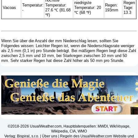
höchste
niedrigste
Regen
Temperatur:
Temperatur:
Regen:
Vacoas
Temperatur: 20
Tage:
-
27.6 ℃ (81.68
193mm
℃ (68 ℉)
13.3
℉)
Wenn Sie über die Anzahl der mm Niederschlag lesen, sollten Sie
Folgendes wissen: Leichter Regen ist, wenn die Niederschlagsrate weniger
als 2,5 mm (0,1 in) pro Stunde beträgt. Bei mäßigem Regen liegt diese Zahl
zwischen 2,5 mm und 10 mm, bei Starkregen zwischen 10 mm und 50
mm. Sehr starker Regen hat diese Zahl höher als 50 mm pro Stunde.
©2018-2026 UsualWeather.com, Hauptdatenquellen: MWDI, WikiVoyage,
Wikipedia, CIA, WMO
Verlag: Bispiral, s.r.o. |
Über uns
|
Regeln des UsualWeather.com Website und