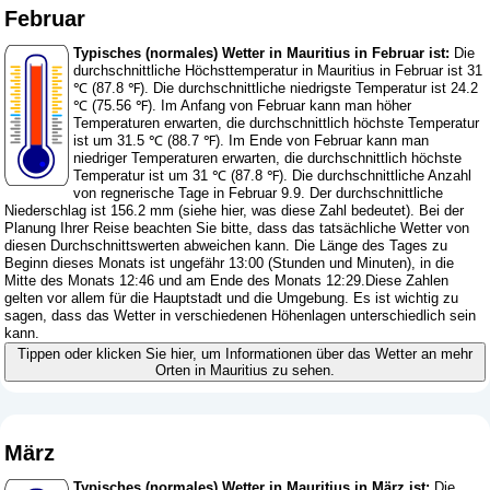
Februar
Typisches (normales) Wetter in Mauritius in Februar ist:
Die
durchschnittliche Höchsttemperatur in Mauritius in Februar ist 31
℃ (87.8 ℉). Die durchschnittliche niedrigste Temperatur ist 24.2
℃ (75.56 ℉). Im Anfang von Februar kann man höher
Temperaturen erwarten, die durchschnittlich höchste Temperatur
ist um 31.5 ℃ (88.7 ℉). Im Ende von Februar kann man
niedriger Temperaturen erwarten, die durchschnittlich höchste
Temperatur ist um 31 ℃ (87.8 ℉). Die durchschnittliche Anzahl
von regnerische Tage in Februar 9.9. Der durchschnittliche
Niederschlag ist 156.2 mm (
siehe hier, was diese Zahl bedeutet
). Bei der
Planung Ihrer Reise beachten Sie bitte, dass das tatsächliche Wetter von
diesen Durchschnittswerten abweichen kann. Die Länge des Tages zu
Beginn dieses Monats ist ungefähr 13:00 (Stunden und Minuten), in die
Mitte des Monats 12:46 und am Ende des Monats 12:29.Diese Zahlen
gelten vor allem für die Hauptstadt und die Umgebung. Es ist wichtig zu
sagen, dass das Wetter in verschiedenen Höhenlagen unterschiedlich sein
kann.
Tippen oder klicken Sie hier, um Informationen über das Wetter an mehr
Orten in Mauritius zu sehen.
März
Typisches (normales) Wetter in Mauritius in März ist:
Die