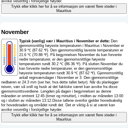
avvike vesentlig i forskjellige høyder.
Trykk eller klikk her for å se informasjon om været flere steder i
Mauritius
November
Typisk (vanlig) vær i Mauritius i November er dette:
Den
gjennomsnittlig høyeste temperaturen i Mauritius i November er
30.9 ℃ (87.62 ℉). Den gjennomsnittlig laveste temperaturen er
21.6 ℃ (70.88 ℉). På begynnelsen November du kan forvente
nedre temperaturer, er den gjennomsnittlige høyeste
temperaturen rundt 30.2 ℃ (86.36 ℉). På slutten November du
kan forvente nedre temperaturer, er den gjennomsnittlige
høyeste temperaturen rundt 30.9 ℃ (87.62 ℉). Gjennomsnittlig
antall regnværsdager i November er 3. Den gjennomsnittlige
nedbøren er 24.3 mm (
ser her, hva dette tallet betyr
). Når du planlegger
reisen, vær så snill og husk at det faktiske været kan avvike fra disse
gjennomsnittsverdiene. Lengden på dagen i begynnelsen av denne
måneden er omtrent 12:45 (timer og minutter), i midten av måneden 13:00
og i slutten av måneden 13:12.Disse tallene ovenfor gjelder hovedsakelig
for hovedstaden og området rundt det. Det er viktig å si at været kan
avvike vesentlig i forskjellige høyder.
Trykk eller klikk her for å se informasjon om været flere steder i
Mauritius