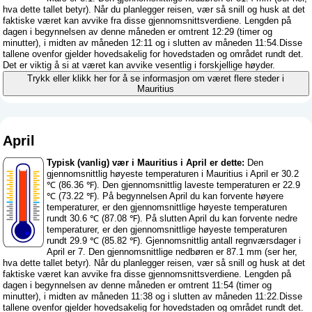
hva dette tallet betyr
). Når du planlegger reisen, vær så snill og husk at det
faktiske været kan avvike fra disse gjennomsnittsverdiene. Lengden på
dagen i begynnelsen av denne måneden er omtrent 12:29 (timer og
minutter), i midten av måneden 12:11 og i slutten av måneden 11:54.Disse
tallene ovenfor gjelder hovedsakelig for hovedstaden og området rundt det.
Det er viktig å si at været kan avvike vesentlig i forskjellige høyder.
Trykk eller klikk her for å se informasjon om været flere steder i
Mauritius
April
Typisk (vanlig) vær i Mauritius i April er dette:
Den
gjennomsnittlig høyeste temperaturen i Mauritius i April er 30.2
℃ (86.36 ℉). Den gjennomsnittlig laveste temperaturen er 22.9
℃ (73.22 ℉). På begynnelsen April du kan forvente høyere
temperaturer, er den gjennomsnittlige høyeste temperaturen
rundt 30.6 ℃ (87.08 ℉). På slutten April du kan forvente nedre
temperaturer, er den gjennomsnittlige høyeste temperaturen
rundt 29.9 ℃ (85.82 ℉). Gjennomsnittlig antall regnværsdager i
April er 7. Den gjennomsnittlige nedbøren er 87.1 mm (
ser her,
hva dette tallet betyr
). Når du planlegger reisen, vær så snill og husk at det
faktiske været kan avvike fra disse gjennomsnittsverdiene. Lengden på
dagen i begynnelsen av denne måneden er omtrent 11:54 (timer og
minutter), i midten av måneden 11:38 og i slutten av måneden 11:22.Disse
tallene ovenfor gjelder hovedsakelig for hovedstaden og området rundt det.