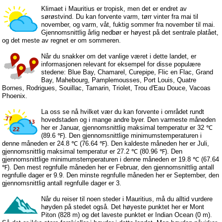
Klimaet i Mauritius er tropisk, men det er endret av
sørøstvind. Du kan forvente varm, tørr vinter fra mai til
november, og varm, våt, fuktig sommer fra november til mai.
Gjennomsnittlig årlig nedbør er høyest på det sentrale platået,
og det meste av regnet er om sommeren.
Når du snakker om det vanlige været i dette landet, er
informasjonen relevant for eksempel for disse populære
stedene: Blue Bay, Chamarel, Curepipe, Flic en Flac, Grand
Bay, Mahebourg, Pamplemousses, Port Louis, Quatre
Bornes, Rodrigues, Souillac, Tamarin, Triolet, Trou d'Eau Douce, Vacoas
Phoenix.
La oss se nå hvilket vær du kan forvente i området rundt
hovedstaden og i mange andre byer. Den varmeste måneden
her er Januar, gjennomsnittlig maksimal temperatur er 32 ℃
(89.6 ℉). Den gjennomsnittlige minimumstemperaturen i
denne måneden er 24.8 ℃ (76.64 ℉). Den kaldeste måneden her er Juli,
gjennomsnittlig maksimal temperatur er 27.2 ℃ (80.96 ℉). Den
gjennomsnittlige minimumstemperaturen i denne måneden er 19.8 ℃ (67.64
℉). Den mest regnfulle måneden her er Februar, den gjennomsnittlig antall
regnfulle dager er 9.9. Den minste regnfulle måneden her er September, den
gjennomsnittlig antall regnfulle dager er 3.
Når du reiser til noen steder i Mauritius, må du alltid vurdere
høyden på stedet også. Det høyeste punktet her er Mont
Piton (828 m) og det laveste punktet er Indian Ocean (0 m).