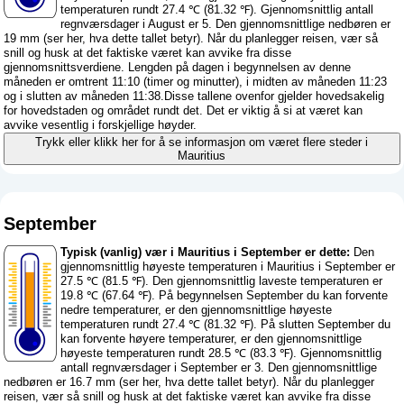
temperaturen rundt 27.4 ℃ (81.32 ℉). Gjennomsnittlig antall
regnværsdager i August er 5. Den gjennomsnittlige nedbøren er
19 mm (
ser her, hva dette tallet betyr
). Når du planlegger reisen, vær så
snill og husk at det faktiske været kan avvike fra disse
gjennomsnittsverdiene. Lengden på dagen i begynnelsen av denne
måneden er omtrent 11:10 (timer og minutter), i midten av måneden 11:23
og i slutten av måneden 11:38.Disse tallene ovenfor gjelder hovedsakelig
for hovedstaden og området rundt det. Det er viktig å si at været kan
avvike vesentlig i forskjellige høyder.
Trykk eller klikk her for å se informasjon om været flere steder i
Mauritius
September
Typisk (vanlig) vær i Mauritius i September er dette:
Den
gjennomsnittlig høyeste temperaturen i Mauritius i September er
27.5 ℃ (81.5 ℉). Den gjennomsnittlig laveste temperaturen er
19.8 ℃ (67.64 ℉). På begynnelsen September du kan forvente
nedre temperaturer, er den gjennomsnittlige høyeste
temperaturen rundt 27.4 ℃ (81.32 ℉). På slutten September du
kan forvente høyere temperaturer, er den gjennomsnittlige
høyeste temperaturen rundt 28.5 ℃ (83.3 ℉). Gjennomsnittlig
antall regnværsdager i September er 3. Den gjennomsnittlige
nedbøren er 16.7 mm (
ser her, hva dette tallet betyr
). Når du planlegger
reisen, vær så snill og husk at det faktiske været kan avvike fra disse