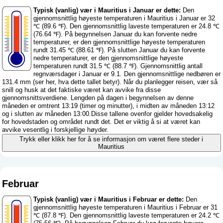
Typisk (vanlig) vær i Mauritius i Januar er dette:
Den
gjennomsnittlig høyeste temperaturen i Mauritius i Januar er 32
℃ (89.6 ℉). Den gjennomsnittlig laveste temperaturen er 24.8 ℃
(76.64 ℉). På begynnelsen Januar du kan forvente nedre
temperaturer, er den gjennomsnittlige høyeste temperaturen
rundt 31.45 ℃ (88.61 ℉). På slutten Januar du kan forvente
nedre temperaturer, er den gjennomsnittlige høyeste
temperaturen rundt 31.5 ℃ (88.7 ℉). Gjennomsnittlig antall
regnværsdager i Januar er 9.1. Den gjennomsnittlige nedbøren er
131.4 mm (
ser her, hva dette tallet betyr
). Når du planlegger reisen, vær så
snill og husk at det faktiske været kan avvike fra disse
gjennomsnittsverdiene. Lengden på dagen i begynnelsen av denne
måneden er omtrent 13:19 (timer og minutter), i midten av måneden 13:12
og i slutten av måneden 13:00.Disse tallene ovenfor gjelder hovedsakelig
for hovedstaden og området rundt det. Det er viktig å si at været kan
avvike vesentlig i forskjellige høyder.
Trykk eller klikk her for å se informasjon om været flere steder i
Mauritius
Februar
Typisk (vanlig) vær i Mauritius i Februar er dette:
Den
gjennomsnittlig høyeste temperaturen i Mauritius i Februar er 31
℃ (87.8 ℉). Den gjennomsnittlig laveste temperaturen er 24.2 ℃