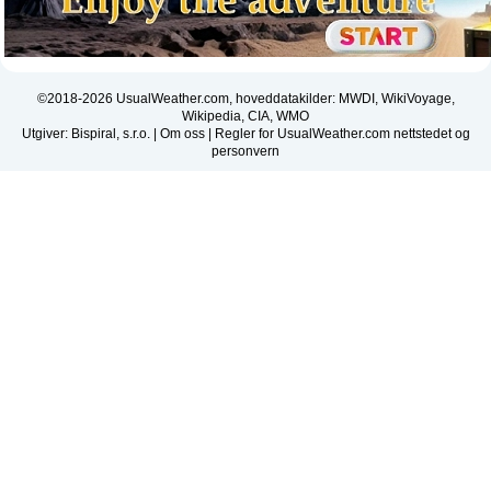
©2018-2026 UsualWeather.com, hoveddatakilder: MWDI, WikiVoyage,
Wikipedia, CIA, WMO
Utgiver: Bispiral, s.r.o. |
Om oss
|
Regler for UsualWeather.com nettstedet og
personvern