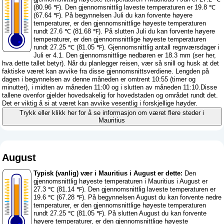
(80.96 ℉). Den gjennomsnittlig laveste temperaturen er 19.8 ℃
(67.64 ℉). På begynnelsen Juli du kan forvente høyere
temperaturer, er den gjennomsnittlige høyeste temperaturen
rundt 27.6 ℃ (81.68 ℉). På slutten Juli du kan forvente høyere
temperaturer, er den gjennomsnittlige høyeste temperaturen
rundt 27.25 ℃ (81.05 ℉). Gjennomsnittlig antall regnværsdager i
Juli er 4.1. Den gjennomsnittlige nedbøren er 18.3 mm (
ser her,
hva dette tallet betyr
). Når du planlegger reisen, vær så snill og husk at det
faktiske været kan avvike fra disse gjennomsnittsverdiene. Lengden på
dagen i begynnelsen av denne måneden er omtrent 10:55 (timer og
minutter), i midten av måneden 11:00 og i slutten av måneden 11:10.Disse
tallene ovenfor gjelder hovedsakelig for hovedstaden og området rundt det.
Det er viktig å si at været kan avvike vesentlig i forskjellige høyder.
Trykk eller klikk her for å se informasjon om været flere steder i
Mauritius
August
Typisk (vanlig) vær i Mauritius i August er dette:
Den
gjennomsnittlig høyeste temperaturen i Mauritius i August er
27.3 ℃ (81.14 ℉). Den gjennomsnittlig laveste temperaturen er
19.6 ℃ (67.28 ℉). På begynnelsen August du kan forvente nedre
temperaturer, er den gjennomsnittlige høyeste temperaturen
rundt 27.25 ℃ (81.05 ℉). På slutten August du kan forvente
høyere temperaturer, er den gjennomsnittlige høyeste