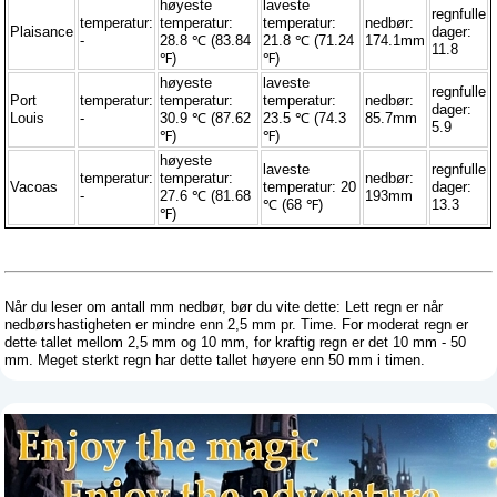
høyeste
laveste
regnfulle
temperatur:
temperatur:
temperatur:
nedbør:
Plaisance
dager:
-
28.8 ℃ (83.84
21.8 ℃ (71.24
174.1mm
11.8
℉)
℉)
høyeste
laveste
regnfulle
Port
temperatur:
temperatur:
temperatur:
nedbør:
dager:
Louis
-
30.9 ℃ (87.62
23.5 ℃ (74.3
85.7mm
5.9
℉)
℉)
høyeste
laveste
regnfulle
temperatur:
temperatur:
nedbør:
Vacoas
temperatur: 20
dager:
-
27.6 ℃ (81.68
193mm
℃ (68 ℉)
13.3
℉)
Når du leser om antall mm nedbør, bør du vite dette: Lett regn er når
nedbørshastigheten er mindre enn 2,5 mm pr. Time. For moderat regn er
dette tallet mellom 2,5 mm og 10 mm, for kraftig regn er det 10 mm - 50
mm. Meget sterkt regn har dette tallet høyere enn 50 mm i timen.