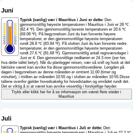
Juni
Typisk (vanlig) vær i Mauritius i Juni er dette:
Den
gjennomsnittlig høyeste temperaturen i Mauritius i Juni er 28 ℃
(82.4 ℉). Den gjennomsnittlig laveste temperaturen er 20.6 ℃
(69.08 ℉). På begynnelsen Juni du kan forvente høyere
temperaturer, er den gjennomsnittlige høyeste temperaturen
rundt 28.8 ℃ (83.84 ℉). På slutten Juni du kan forvente nedre
temperaturer, er den gjennomsnittlige høyeste temperaturen
rundt 27.6 ℃ (81.68 ℉). Gjennomsnittlig antall regnværsdager i
Juni er 4. Den gjennomsnittlige nedbøren er 24.3 mm (
ser her,
hva dette tallet betyr
). Når du planlegger reisen, vær så snill og husk at det
faktiske været kan avvike fra disse gjennomsnittsverdiene. Lengden på
dagen i begynnelsen av denne måneden er omtrent 11:00 (timer og
minutter), i midten av måneden 10:55 og i slutten av måneden 10:55.Disse
tallene ovenfor gjelder hovedsakelig for hovedstaden og området rundt det.
Det er viktig å si at været kan avvike vesentlig i forskjellige høyder.
Trykk eller klikk her for å se informasjon om været flere steder i
Mauritius
Juli
Typisk (vanlig) vær i Mauritius i Juli er dette:
Den
gjennomsnittlig høyeste temperaturen i Mauritius i Juli er 27.2 ℃