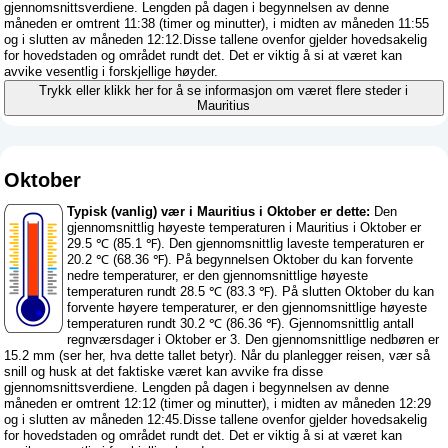
gjennomsnittsverdiene. Lengden på dagen i begynnelsen av denne
måneden er omtrent 11:38 (timer og minutter), i midten av måneden 11:55
og i slutten av måneden 12:12.Disse tallene ovenfor gjelder hovedsakelig
for hovedstaden og området rundt det. Det er viktig å si at været kan
avvike vesentlig i forskjellige høyder.
Trykk eller klikk her for å se informasjon om været flere steder i
Mauritius
Oktober
Typisk (vanlig) vær i Mauritius i Oktober er dette:
Den
gjennomsnittlig høyeste temperaturen i Mauritius i Oktober er
29.5 ℃ (85.1 ℉). Den gjennomsnittlig laveste temperaturen er
20.2 ℃ (68.36 ℉). På begynnelsen Oktober du kan forvente
nedre temperaturer, er den gjennomsnittlige høyeste
temperaturen rundt 28.5 ℃ (83.3 ℉). På slutten Oktober du kan
forvente høyere temperaturer, er den gjennomsnittlige høyeste
temperaturen rundt 30.2 ℃ (86.36 ℉). Gjennomsnittlig antall
regnværsdager i Oktober er 3. Den gjennomsnittlige nedbøren er
15.2 mm (
ser her, hva dette tallet betyr
). Når du planlegger reisen, vær så
snill og husk at det faktiske været kan avvike fra disse
gjennomsnittsverdiene. Lengden på dagen i begynnelsen av denne
måneden er omtrent 12:12 (timer og minutter), i midten av måneden 12:29
og i slutten av måneden 12:45.Disse tallene ovenfor gjelder hovedsakelig
for hovedstaden og området rundt det. Det er viktig å si at været kan