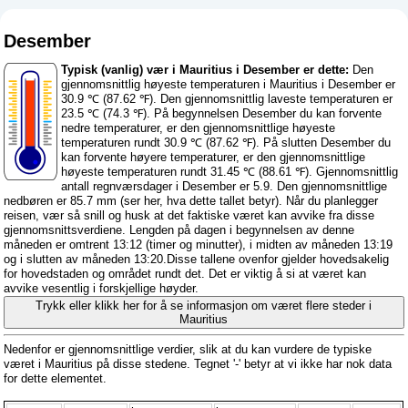
Desember
Typisk (vanlig) vær i Mauritius i Desember er dette:
Den
gjennomsnittlig høyeste temperaturen i Mauritius i Desember er
30.9 ℃ (87.62 ℉). Den gjennomsnittlig laveste temperaturen er
23.5 ℃ (74.3 ℉). På begynnelsen Desember du kan forvente
nedre temperaturer, er den gjennomsnittlige høyeste
temperaturen rundt 30.9 ℃ (87.62 ℉). På slutten Desember du
kan forvente høyere temperaturer, er den gjennomsnittlige
høyeste temperaturen rundt 31.45 ℃ (88.61 ℉). Gjennomsnittlig
antall regnværsdager i Desember er 5.9. Den gjennomsnittlige
nedbøren er 85.7 mm (
ser her, hva dette tallet betyr
). Når du planlegger
reisen, vær så snill og husk at det faktiske været kan avvike fra disse
gjennomsnittsverdiene. Lengden på dagen i begynnelsen av denne
måneden er omtrent 13:12 (timer og minutter), i midten av måneden 13:19
og i slutten av måneden 13:20.Disse tallene ovenfor gjelder hovedsakelig
for hovedstaden og området rundt det. Det er viktig å si at været kan
avvike vesentlig i forskjellige høyder.
Trykk eller klikk her for å se informasjon om været flere steder i
Mauritius
Nedenfor er gjennomsnittlige verdier, slik at du kan vurdere de typiske
været i Mauritius på disse stedene. Tegnet '-' betyr at vi ikke har nok data
for dette elementet.