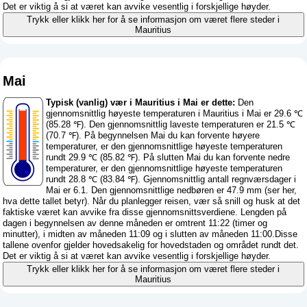
Det er viktig å si at været kan avvike vesentlig i forskjellige høyder.
Trykk eller klikk her for å se informasjon om været flere steder i
Mauritius
Mai
Typisk (vanlig) vær i Mauritius i Mai er dette:
Den
gjennomsnittlig høyeste temperaturen i Mauritius i Mai er 29.6 ℃
(85.28 ℉). Den gjennomsnittlig laveste temperaturen er 21.5 ℃
(70.7 ℉). På begynnelsen Mai du kan forvente høyere
temperaturer, er den gjennomsnittlige høyeste temperaturen
rundt 29.9 ℃ (85.82 ℉). På slutten Mai du kan forvente nedre
temperaturer, er den gjennomsnittlige høyeste temperaturen
rundt 28.8 ℃ (83.84 ℉). Gjennomsnittlig antall regnværsdager i
Mai er 6.1. Den gjennomsnittlige nedbøren er 47.9 mm (
ser her,
hva dette tallet betyr
). Når du planlegger reisen, vær så snill og husk at det
faktiske været kan avvike fra disse gjennomsnittsverdiene. Lengden på
dagen i begynnelsen av denne måneden er omtrent 11:22 (timer og
minutter), i midten av måneden 11:09 og i slutten av måneden 11:00.Disse
tallene ovenfor gjelder hovedsakelig for hovedstaden og området rundt det.
Det er viktig å si at været kan avvike vesentlig i forskjellige høyder.
Trykk eller klikk her for å se informasjon om været flere steder i
Mauritius