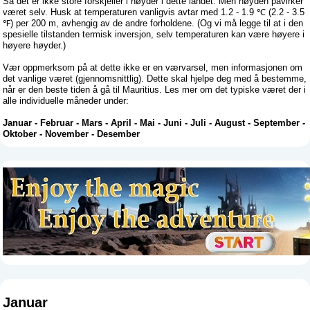
Så det er ikke store forskjeller i høyder i dette landet. Men høyden påvirker
været selv. Husk at temperaturen vanligvis avtar med 1.2 - 1.9 ℃ (2.2 - 3.5
℉) per 200 m, avhengig av de andre forholdene. (Og vi må legge til at i den
spesielle tilstanden termisk inversjon, selv temperaturen kan være høyere i
høyere høyder.)
Vær oppmerksom på at dette ikke er en værvarsel, men informasjonen om
det vanlige været (gjennomsnittlig). Dette skal hjelpe deg med å bestemme,
når er den beste tiden å gå til Mauritius. Les mer om det typiske været der i
alle individuelle måneder under:
Januar
-
Februar
-
Mars
-
April
-
Mai
-
Juni
-
Juli
-
August
-
September
-
Oktober
-
November
-
Desember
Januar