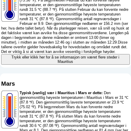
(75.56 ℉). På begynnelsen Februar du kan forvente høyere
temperaturer, er den gjennomsnittlige høyeste temperaturen
rundt 31.5 ℃ (88.7 ℉). På slutten Februar du kan forvente nedre
temperaturer, er den gjennomsnittlige høyeste temperaturen
rundt 31 ℃ (87.8 ℉). Gjennomsnittlig antall regnværsdager i
Februar er 9.9. Den gjennomsnittlige nedbøren er 156.2 mm (
ser
her, hva dette tallet betyr
). Når du planlegger reisen, vær så snill og husk at
det faktiske været kan avvike fra disse gjennomsnittsverdiene. Lengden på
dagen i begynnelsen av denne måneden er omtrent 13:00 (timer og
minutter), i midten av måneden 12:46 og i slutten av måneden 12:29.Disse
tallene ovenfor gjelder hovedsakelig for hovedstaden og området rundt det.
Det er viktig å si at været kan avvike vesentlig i forskjellige høyder.
Trykk eller klikk her for å se informasjon om været flere steder i
Mauritius
Mars
Typisk (vanlig) vær i Mauritius i Mars er dette:
Den
gjennomsnittlig høyeste temperaturen i Mauritius i Mars er 31 ℃
(87.8 ℉). Den gjennomsnittlig laveste temperaturen er 23.9 ℃
(75.02 ℉). På begynnelsen Mars du kan forvente nedre
temperaturer, er den gjennomsnittlige høyeste temperaturen
rundt 31 ℃ (87.8 ℉). På slutten Mars du kan forvente nedre
temperaturer, er den gjennomsnittlige høyeste temperaturen
rundt 30.6 ℃ (87.08 ℉). Gjennomsnittlig antall regnværsdager i
Mars er 8.1. Den gjennomsnittlige nedbøren er 81.4 mm (
ser her,