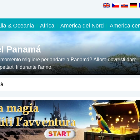
alia & Oceania
Africa
America del Nord
America cen
el Panamá
l momento migliore per andare a Panamá? Allora dovresti dare
ttarti lì durante l'anno.
má