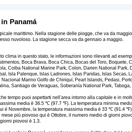
i in Panamá
opicale marittimo. Nella stagione delle piogge, che va da maggio
pesso nuvoloso. La stagione secca va da gennaio a maggio.
to clima in questo stato, le informazioni sono rilevanti ad esemp
timentos, Boca Brava, Boca Chica, Bocas del Toro, Boquete, 
la, Coiba National Marine Park, Colon, Darien National Park, 
al, Isla Palenque, Islas Ladrones, Islas Paridas, Islas Secas, 
Nacional Marino Golfo de Chiriquí, Pearl Islands, Pedasi, Port
alina, Santiago de Veraguas, Soberanía National Park, Taboga,
e tempo puoi aspettarti nell'area intorno alla capitale e in molte 
 massima media è 36.5 ℃ (97.7 ℉). La temperatura minima medi
 qui è Novembre, la temperatura massima media è 33 ℃ (91.4 ℉)
 mese più piovoso qui è Ottobre, il numero medio di giorni piov
giorni piovosi è 1.3.