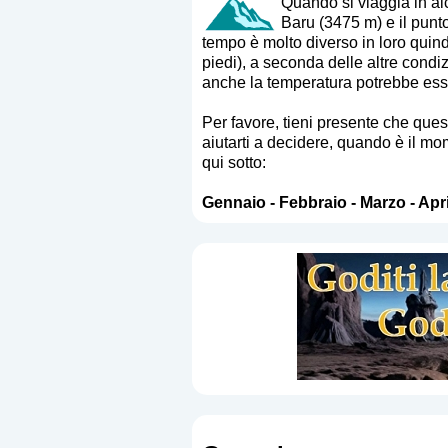
Quando si viaggia in alc
Baru (3475 m) e il punto
tempo è molto diverso in loro quind
piedi), a seconda delle altre cond
anche la temperatura potrebbe esser
Per favore, tieni presente che que
aiutarti a decidere, quando è il mom
qui sotto:
Gennaio
-
Febbraio
-
Marzo
-
Apri