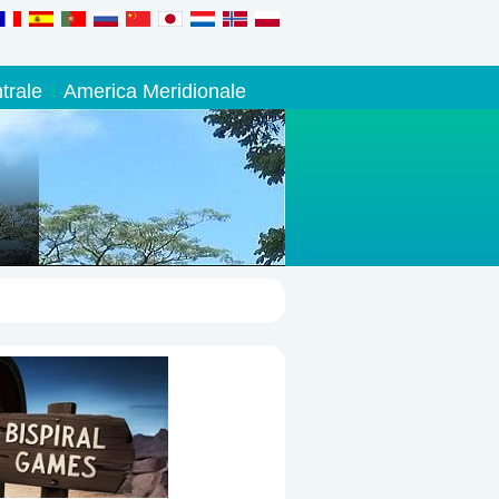
trale
America Meridionale