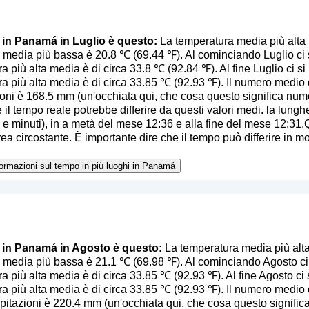
o in Panamá in Luglio è questo:
La temperatura media più alta
 media più bassa è 20.8 ℃ (69.44 ℉). Al cominciando Luglio ci 
a più alta media è di circa 33.8 ℃ (92.84 ℉). Al fine Luglio ci s
a più alta media è di circa 33.85 ℃ (92.93 ℉). Il numero medio di
ioni è 168.5 mm (
un'occhiata qui, che cosa questo significa num
 il tempo reale potrebbe differire da questi valori medi. la lunghe
 e minuti), in a metà del mese 12:36 e alla fine del mese 12:31.
ea circostante. È importante dire che il tempo può differire in mod
nformazioni sul tempo in più luoghi in Panamá
o in Panamá in Agosto è questo:
La temperatura media più alt
 media più bassa è 21.1 ℃ (69.98 ℉). Al cominciando Agosto ci s
a più alta media è di circa 33.85 ℃ (92.93 ℉). Al fine Agosto ci 
a più alta media è di circa 33.85 ℃ (92.93 ℉). Il numero medio d
ipitazioni è 220.4 mm (
un'occhiata qui, che cosa questo signifi