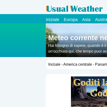
Iniziale
Europa
Asia
Austr
Meteo corrente n
Hai bisogno di sapere, quando è i
un'occhiata qui, che tempo puoi aspe
Iniziale
-
America centrale
- Pana