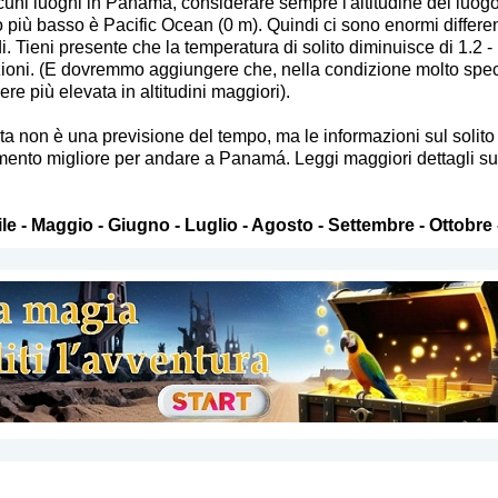
uni luoghi in Panamá, considerare sempre l'altitudine del luogo 
 più basso è Pacific Ocean (0 m). Quindi ci sono enormi differenz
i. Tieni presente che la temperatura di solito diminuisce di 1.2 -
izioni. (E dovremmo aggiungere che, nella condizione molto spec
e più elevata in altitudini maggiori).
sta non è una previsione del tempo, ma le informazioni sul soli
ento migliore per andare a Panamá. Leggi maggiori dettagli sul cli
le
-
Maggio
-
Giugno
-
Luglio
-
Agosto
-
Settembre
-
Ottobre