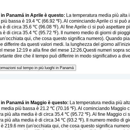
o in Panamá in Aprile è questo:
La temperatura media più alta 
più bassa è 19.4 ℃ (66.92 ℉). Al cominciando Aprile ci si può a
 è di circa 35.6 ℃ (96.08 ℉). Al fine Aprile ci si può aspettare 
 è di circa 35.4 ℃ (95.72 ℉). Il numero medio di giorni di pioggi
un'occhiata qui, che cosa questo significa numero
). Quando pian
 differire da questi valori medi. la lunghezza del giorno all'iniz
del mese 12:19 e alla fine del mese 12:26.Questi numeri sopra so
ortante dire che il tempo può differire in modo significativo a div
nformazioni sul tempo in più luoghi in Panamá
o in Panamá in Maggio è questo:
La temperatura media più alt
 media più bassa è 21.2 ℃ (70.16 ℉). Al cominciando Maggio ci 
a più alta media è di circa 35.4 ℃ (95.72 ℉). Al fine Maggio ci 
a più alta media è di circa 34 ℃ (93.2 ℉). Il numero medio di gi
i è 219.6 mm (
un'occhiata qui, che cosa questo significa numero