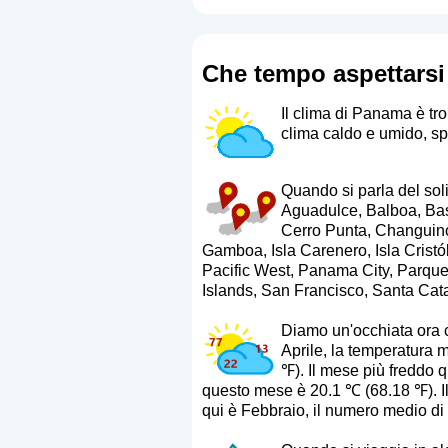
Che tempo aspettars
Il clima di Panama è tr
clima caldo e umido, s
Quando si parla del soli
Aguadulce, Balboa, Bas
Cerro Punta, Changuino
Gamboa, Isla Carenero, Isla Cristób
Pacific West, Panama City, Parque 
Islands, San Francisco, Santa Cat
Diamo un'occhiata ora ch
Aprile, la temperatura
℉). Il mese più freddo
questo mese è 20.1 ℃ (68.18 ℉). Il
qui è Febbraio, il numero medio di 