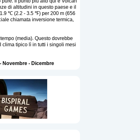
pure. Il punto più alto qui è Volcan
e di altitudini in questo paese e il
 1.9 ℃ (2.2 - 3.5 ℉) per 200 m (656
iale chiamata inversione termica,
to tempo (media). Questo dovrebbe
ma tipico lì in tutti i singoli mesi
-
Novembre
-
Dicembre