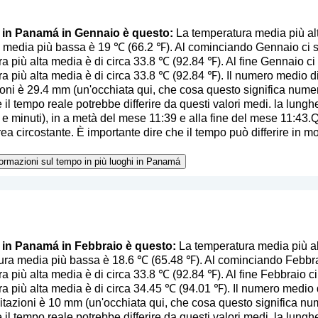
o in Panamá in Gennaio è questo:
La temperatura media più al
 media più bassa è 19 ℃ (66.2 ℉). Al cominciando Gennaio ci si
a più alta media è di circa 33.8 ℃ (92.84 ℉). Al fine Gennaio ci 
a più alta media è di circa 33.8 ℃ (92.84 ℉). Il numero medio di
ioni è 29.4 mm (
un'occhiata qui, che cosa questo significa nume
 il tempo reale potrebbe differire da questi valori medi. la lunghe
 e minuti), in a metà del mese 11:39 e alla fine del mese 11:43.
ea circostante. È importante dire che il tempo può differire in mod
nformazioni sul tempo in più luoghi in Panamá
o in Panamá in Febbraio è questo:
La temperatura media più al
ra media più bassa è 18.6 ℃ (65.48 ℉). Al cominciando Febbrai
a più alta media è di circa 33.8 ℃ (92.84 ℉). Al fine Febbraio ci
a più alta media è di circa 34.45 ℃ (94.01 ℉). Il numero medio d
itazioni è 10 mm (
un'occhiata qui, che cosa questo significa nu
 il tempo reale potrebbe differire da questi valori medi. la lunghe