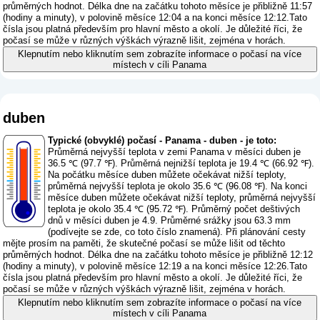
průměrných hodnot. Délka dne na začátku tohoto měsíce je přibližně 11:57
(hodiny a minuty), v polovině měsíce 12:04 a na konci měsíce 12:12.Tato
čísla jsou platná především pro hlavní město a okolí. Je důležité říci, že
počasí se může v různých výškách výrazně lišit, zejména v horách.
Klepnutím nebo kliknutím sem zobrazíte informace o počasí na více
místech v cíli Panama
duben
Typické (obvyklé) počasí - Panama - duben - je toto:
Průměrná nejvyšší teplota v zemi Panama v měsíci duben je
36.5 ℃ (97.7 ℉). Průměrná nejnižší teplota je 19.4 ℃ (66.92 ℉).
Na počátku měsíce duben můžete očekávat nižší teploty,
průměrná nejvyšší teplota je okolo 35.6 ℃ (96.08 ℉). Na konci
měsíce duben můžete očekávat nižší teploty, průměrná nejvyšší
teplota je okolo 35.4 ℃ (95.72 ℉). Průměrný počet deštivých
dnů v měsíci duben je 4.9. Průměrné srážky jsou 63.3 mm
(
podívejte se zde, co toto číslo znamená
). Při plánování cesty
mějte prosím na paměti, že skutečné počasí se může lišit od těchto
průměrných hodnot. Délka dne na začátku tohoto měsíce je přibližně 12:12
(hodiny a minuty), v polovině měsíce 12:19 a na konci měsíce 12:26.Tato
čísla jsou platná především pro hlavní město a okolí. Je důležité říci, že
počasí se může v různých výškách výrazně lišit, zejména v horách.
Klepnutím nebo kliknutím sem zobrazíte informace o počasí na více
místech v cíli Panama