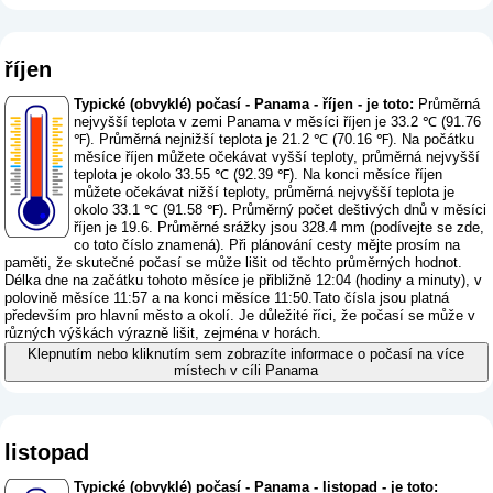
říjen
Typické (obvyklé) počasí - Panama - říjen - je toto:
Průměrná
nejvyšší teplota v zemi Panama v měsíci říjen je 33.2 ℃ (91.76
℉). Průměrná nejnižší teplota je 21.2 ℃ (70.16 ℉). Na počátku
měsíce říjen můžete očekávat vyšší teploty, průměrná nejvyšší
teplota je okolo 33.55 ℃ (92.39 ℉). Na konci měsíce říjen
můžete očekávat nižší teploty, průměrná nejvyšší teplota je
okolo 33.1 ℃ (91.58 ℉). Průměrný počet deštivých dnů v měsíci
říjen je 19.6. Průměrné srážky jsou 328.4 mm (
podívejte se zde,
co toto číslo znamená
). Při plánování cesty mějte prosím na
paměti, že skutečné počasí se může lišit od těchto průměrných hodnot.
Délka dne na začátku tohoto měsíce je přibližně 12:04 (hodiny a minuty), v
polovině měsíce 11:57 a na konci měsíce 11:50.Tato čísla jsou platná
především pro hlavní město a okolí. Je důležité říci, že počasí se může v
různých výškách výrazně lišit, zejména v horách.
Klepnutím nebo kliknutím sem zobrazíte informace o počasí na více
místech v cíli Panama
listopad
Typické (obvyklé) počasí - Panama - listopad - je toto: