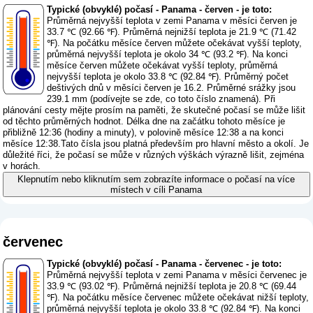
Typické (obvyklé) počasí - Panama - červen - je toto:
Průměrná nejvyšší teplota v zemi Panama v měsíci červen je
33.7 ℃ (92.66 ℉). Průměrná nejnižší teplota je 21.9 ℃ (71.42
℉). Na počátku měsíce červen můžete očekávat vyšší teploty,
průměrná nejvyšší teplota je okolo 34 ℃ (93.2 ℉). Na konci
měsíce červen můžete očekávat vyšší teploty, průměrná
nejvyšší teplota je okolo 33.8 ℃ (92.84 ℉). Průměrný počet
deštivých dnů v měsíci červen je 16.2. Průměrné srážky jsou
239.1 mm (
podívejte se zde, co toto číslo znamená
). Při
plánování cesty mějte prosím na paměti, že skutečné počasí se může lišit
od těchto průměrných hodnot. Délka dne na začátku tohoto měsíce je
přibližně 12:36 (hodiny a minuty), v polovině měsíce 12:38 a na konci
měsíce 12:38.Tato čísla jsou platná především pro hlavní město a okolí. Je
důležité říci, že počasí se může v různých výškách výrazně lišit, zejména
v horách.
Klepnutím nebo kliknutím sem zobrazíte informace o počasí na více
místech v cíli Panama
červenec
Typické (obvyklé) počasí - Panama - červenec - je toto:
Průměrná nejvyšší teplota v zemi Panama v měsíci červenec je
33.9 ℃ (93.02 ℉). Průměrná nejnižší teplota je 20.8 ℃ (69.44
℉). Na počátku měsíce červenec můžete očekávat nižší teploty,
průměrná nejvyšší teplota je okolo 33.8 ℃ (92.84 ℉). Na konci