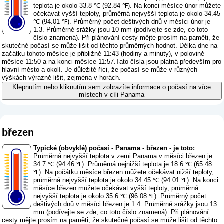
teplota je okolo 33.8 ℃ (92.84 ℉). Na konci měsíce únor můžete
očekávat vyšší teploty, průměrná nejvyšší teplota je okolo 34.45
℃ (94.01 ℉). Průměrný počet deštivých dnů v měsíci únor je
1.3. Průměrné srážky jsou 10 mm (
podívejte se zde, co toto
číslo znamená
). Při plánování cesty mějte prosím na paměti, že
skutečné počasí se může lišit od těchto průměrných hodnot. Délka dne na
začátku tohoto měsíce je přibližně 11:43 (hodiny a minuty), v polovině
měsíce 11:50 a na konci měsíce 11:57.Tato čísla jsou platná především pro
hlavní město a okolí. Je důležité říci, že počasí se může v různých
výškách výrazně lišit, zejména v horách.
Klepnutím nebo kliknutím sem zobrazíte informace o počasí na více
místech v cíli Panama
březen
Typické (obvyklé) počasí - Panama - březen - je toto:
Průměrná nejvyšší teplota v zemi Panama v měsíci březen je
34.7 ℃ (94.46 ℉). Průměrná nejnižší teplota je 18.6 ℃ (65.48
℉). Na počátku měsíce březen můžete očekávat nižší teploty,
průměrná nejvyšší teplota je okolo 34.45 ℃ (94.01 ℉). Na konci
měsíce březen můžete očekávat vyšší teploty, průměrná
nejvyšší teplota je okolo 35.6 ℃ (96.08 ℉). Průměrný počet
deštivých dnů v měsíci březen je 1.4. Průměrné srážky jsou 13
mm (
podívejte se zde, co toto číslo znamená
). Při plánování
cesty mějte prosím na paměti, že skutečné počasí se může lišit od těchto