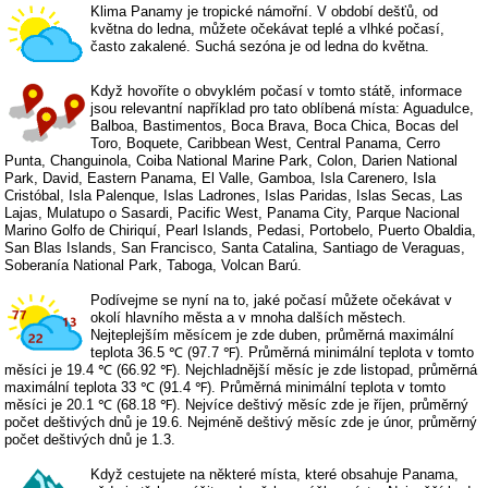
Klima Panamy je tropické námořní. V období dešťů, od
května do ledna, můžete očekávat teplé a vlhké počasí,
často zakalené. Suchá sezóna je od ledna do května.
Když hovoříte o obvyklém počasí v tomto státě, informace
jsou relevantní například pro tato oblíbená místa: Aguadulce,
Balboa, Bastimentos, Boca Brava, Boca Chica, Bocas del
Toro, Boquete, Caribbean West, Central Panama, Cerro
Punta, Changuinola, Coiba National Marine Park, Colon, Darien National
Park, David, Eastern Panama, El Valle, Gamboa, Isla Carenero, Isla
Cristóbal, Isla Palenque, Islas Ladrones, Islas Paridas, Islas Secas, Las
Lajas, Mulatupo o Sasardi, Pacific West, Panama City, Parque Nacional
Marino Golfo de Chiriquí, Pearl Islands, Pedasi, Portobelo, Puerto Obaldia,
San Blas Islands, San Francisco, Santa Catalina, Santiago de Veraguas,
Soberanía National Park, Taboga, Volcan Barú.
Podívejme se nyní na to, jaké počasí můžete očekávat v
okolí hlavního města a v mnoha dalších městech.
Nejteplejším měsícem je zde duben, průměrná maximální
teplota 36.5 ℃ (97.7 ℉). Průměrná minimální teplota v tomto
měsíci je 19.4 ℃ (66.92 ℉). Nejchladnější měsíc je zde listopad, průměrná
maximální teplota 33 ℃ (91.4 ℉). Průměrná minimální teplota v tomto
měsíci je 20.1 ℃ (68.18 ℉). Nejvíce deštivý měsíc zde je říjen, průměrný
počet deštivých dnů je 19.6. Nejméně deštivý měsíc zde je únor, průměrný
počet deštivých dnů je 1.3.
Když cestujete na některé místa, které obsahuje Panama,