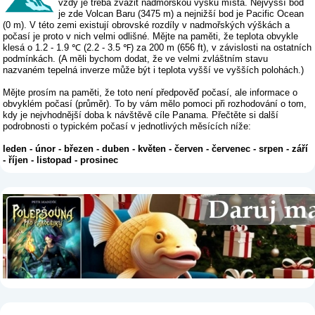
vždy je třeba zvážit nadmořskou výšku místa. Nejvyšší bod
je zde Volcan Baru (3475 m) a nejnižší bod je Pacific Ocean
(0 m). V této zemi existují obrovské rozdíly v nadmořských výškách a
počasí je proto v nich velmi odlišné. Mějte na paměti, že teplota obvykle
klesá o 1.2 - 1.9 ℃ (2.2 - 3.5 ℉) za 200 m (656 ft), v závislosti na ostatních
podmínkách. (A měli bychom dodat, že ve velmi zvláštním stavu
nazvaném tepelná inverze může být i teplota vyšší ve vyšších polohách.)
Mějte prosím na paměti, že toto není předpověď počasí, ale informace o
obvyklém počasí (průměr). To by vám mělo pomoci při rozhodování o tom,
kdy je nejvhodnější doba k návštěvě cíle Panama. Přečtěte si další
podrobnosti o typickém počasí v jednotlivých měsících níže:
leden
-
únor
-
březen
-
duben
-
květen
-
červen
-
červenec
-
srpen
-
září
-
říjen
-
listopad
-
prosinec