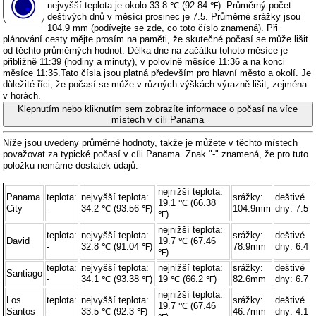
nejvyšší teplota je okolo 33.8 ℃ (92.84 ℉). Průměrný počet
deštivých dnů v měsíci prosinec je 7.5. Průměrné srážky jsou
104.9 mm (
podívejte se zde, co toto číslo znamená
). Při
plánování cesty mějte prosím na paměti, že skutečné počasí se může lišit
od těchto průměrných hodnot. Délka dne na začátku tohoto měsíce je
přibližně 11:39 (hodiny a minuty), v polovině měsíce 11:36 a na konci
měsíce 11:35.Tato čísla jsou platná především pro hlavní město a okolí. Je
důležité říci, že počasí se může v různých výškách výrazně lišit, zejména
v horách.
Klepnutím nebo kliknutím sem zobrazíte informace o počasí na více
místech v cíli Panama
Níže jsou uvedeny průměrné hodnoty, takže je můžete v těchto místech
považovat za typické počasí v cíli Panama. Znak "-" znamená, že pro tuto
položku nemáme dostatek údajů.
nejnižší teplota:
Panama
teplota:
nejvyšší teplota:
srážky:
deštivé
19.1 ℃ (66.38
City
-
34.2 ℃ (93.56 ℉)
104.9mm
dny: 7.5
℉)
nejnižší teplota:
teplota:
nejvyšší teplota:
srážky:
deštivé
David
19.7 ℃ (67.46
-
32.8 ℃ (91.04 ℉)
78.9mm
dny: 6.4
℉)
teplota:
nejvyšší teplota:
nejnižší teplota:
srážky:
deštivé
Santiago
-
34.1 ℃ (93.38 ℉)
19 ℃ (66.2 ℉)
82.6mm
dny: 6.7
nejnižší teplota:
Los
teplota:
nejvyšší teplota:
srážky:
deštivé
19.7 ℃ (67.46
Santos
-
33.5 ℃ (92.3 ℉)
46.7mm
dny: 4.1