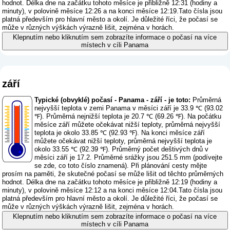
hodnot. Délka dne na začátku tohoto měsíce je přibližně 12:31 (hodiny a
minuty), v polovině měsíce 12:26 a na konci měsíce 12:19.Tato čísla jsou
platná především pro hlavní město a okolí. Je důležité říci, že počasí se
může v různých výškách výrazně lišit, zejména v horách.
Klepnutím nebo kliknutím sem zobrazíte informace o počasí na více
místech v cíli Panama
září
Typické (obvyklé) počasí - Panama - září - je toto:
Průměrná
nejvyšší teplota v zemi Panama v měsíci září je 33.9 ℃ (93.02
℉). Průměrná nejnižší teplota je 20.7 ℃ (69.26 ℉). Na počátku
měsíce září můžete očekávat nižší teploty, průměrná nejvyšší
teplota je okolo 33.85 ℃ (92.93 ℉). Na konci měsíce září
můžete očekávat nižší teploty, průměrná nejvyšší teplota je
okolo 33.55 ℃ (92.39 ℉). Průměrný počet deštivých dnů v
měsíci září je 17.2. Průměrné srážky jsou 251.5 mm (
podívejte
se zde, co toto číslo znamená
). Při plánování cesty mějte
prosím na paměti, že skutečné počasí se může lišit od těchto průměrných
hodnot. Délka dne na začátku tohoto měsíce je přibližně 12:19 (hodiny a
minuty), v polovině měsíce 12:12 a na konci měsíce 12:04.Tato čísla jsou
platná především pro hlavní město a okolí. Je důležité říci, že počasí se
může v různých výškách výrazně lišit, zejména v horách.
Klepnutím nebo kliknutím sem zobrazíte informace o počasí na více
místech v cíli Panama