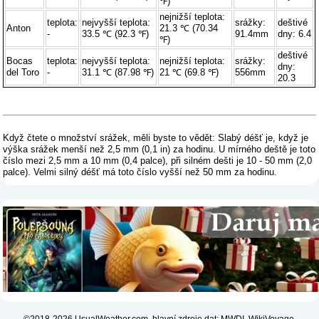
℉)
nejnižší teplota:
teplota:
nejvyšší teplota:
srážky:
deštivé
Anton
21.3 ℃ (70.34
-
33.5 ℃ (92.3 ℉)
91.4mm
dny: 6.4
℉)
deštivé
Bocas
teplota:
nejvyšší teplota:
nejnižší teplota:
srážky:
dny:
del Toro
-
31.1 ℃ (87.98 ℉)
21 ℃ (69.8 ℉)
556mm
20.3
Když čtete o množství srážek, měli byste to vědět: Slabý déšť je, když je
výška srážek menší než 2,5 mm (0,1 in) za hodinu. U mírného deště je toto
číslo mezi 2,5 mm a 10 mm (0,4 palce), při silném dešti je 10 - 50 mm (2,0
palce). Velmi silný déšť má toto číslo vyšší než 50 mm za hodinu.
©2018-2026 UsualWeather.com, hlavní zdroje dat: MWDI, WikiVoyage,