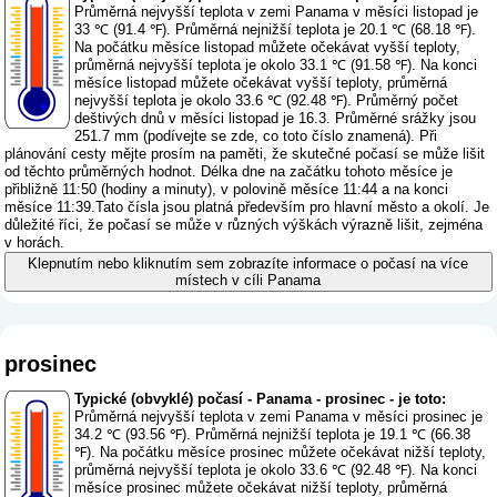
Průměrná nejvyšší teplota v zemi Panama v měsíci listopad je
33 ℃ (91.4 ℉). Průměrná nejnižší teplota je 20.1 ℃ (68.18 ℉).
Na počátku měsíce listopad můžete očekávat vyšší teploty,
průměrná nejvyšší teplota je okolo 33.1 ℃ (91.58 ℉). Na konci
měsíce listopad můžete očekávat vyšší teploty, průměrná
nejvyšší teplota je okolo 33.6 ℃ (92.48 ℉). Průměrný počet
deštivých dnů v měsíci listopad je 16.3. Průměrné srážky jsou
251.7 mm (
podívejte se zde, co toto číslo znamená
). Při
plánování cesty mějte prosím na paměti, že skutečné počasí se může lišit
od těchto průměrných hodnot. Délka dne na začátku tohoto měsíce je
přibližně 11:50 (hodiny a minuty), v polovině měsíce 11:44 a na konci
měsíce 11:39.Tato čísla jsou platná především pro hlavní město a okolí. Je
důležité říci, že počasí se může v různých výškách výrazně lišit, zejména
v horách.
Klepnutím nebo kliknutím sem zobrazíte informace o počasí na více
místech v cíli Panama
prosinec
Typické (obvyklé) počasí - Panama - prosinec - je toto:
Průměrná nejvyšší teplota v zemi Panama v měsíci prosinec je
34.2 ℃ (93.56 ℉). Průměrná nejnižší teplota je 19.1 ℃ (66.38
℉). Na počátku měsíce prosinec můžete očekávat nižší teploty,
průměrná nejvyšší teplota je okolo 33.6 ℃ (92.48 ℉). Na konci
měsíce prosinec můžete očekávat nižší teploty, průměrná