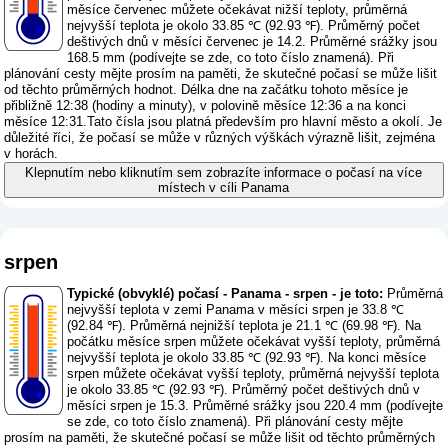
měsíce červenec můžete očekávat nižší teploty, průměrná
nejvyšší teplota je okolo 33.85 ℃ (92.93 ℉). Průměrný počet
deštivých dnů v měsíci červenec je 14.2. Průměrné srážky jsou
168.5 mm (
podívejte se zde, co toto číslo znamená
). Při
plánování cesty mějte prosím na paměti, že skutečné počasí se může lišit
od těchto průměrných hodnot. Délka dne na začátku tohoto měsíce je
přibližně 12:38 (hodiny a minuty), v polovině měsíce 12:36 a na konci
měsíce 12:31.Tato čísla jsou platná především pro hlavní město a okolí. Je
důležité říci, že počasí se může v různých výškách výrazně lišit, zejména
v horách.
Klepnutím nebo kliknutím sem zobrazíte informace o počasí na více
místech v cíli Panama
srpen
Typické (obvyklé) počasí - Panama - srpen - je toto:
Průměrná
nejvyšší teplota v zemi Panama v měsíci srpen je 33.8 ℃
(92.84 ℉). Průměrná nejnižší teplota je 21.1 ℃ (69.98 ℉). Na
počátku měsíce srpen můžete očekávat vyšší teploty, průměrná
nejvyšší teplota je okolo 33.85 ℃ (92.93 ℉). Na konci měsíce
srpen můžete očekávat vyšší teploty, průměrná nejvyšší teplota
je okolo 33.85 ℃ (92.93 ℉). Průměrný počet deštivých dnů v
měsíci srpen je 15.3. Průměrné srážky jsou 220.4 mm (
podívejte
se zde, co toto číslo znamená
). Při plánování cesty mějte
prosím na paměti, že skutečné počasí se může lišit od těchto průměrných