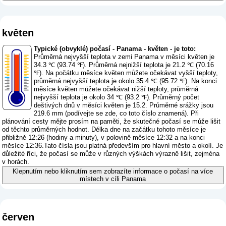
květen
Typické (obvyklé) počasí - Panama - květen - je toto:
Průměrná nejvyšší teplota v zemi Panama v měsíci květen je
34.3 ℃ (93.74 ℉). Průměrná nejnižší teplota je 21.2 ℃ (70.16
℉). Na počátku měsíce květen můžete očekávat vyšší teploty,
průměrná nejvyšší teplota je okolo 35.4 ℃ (95.72 ℉). Na konci
měsíce květen můžete očekávat nižší teploty, průměrná
nejvyšší teplota je okolo 34 ℃ (93.2 ℉). Průměrný počet
deštivých dnů v měsíci květen je 15.2. Průměrné srážky jsou
219.6 mm (
podívejte se zde, co toto číslo znamená
). Při
plánování cesty mějte prosím na paměti, že skutečné počasí se může lišit
od těchto průměrných hodnot. Délka dne na začátku tohoto měsíce je
přibližně 12:26 (hodiny a minuty), v polovině měsíce 12:32 a na konci
měsíce 12:36.Tato čísla jsou platná především pro hlavní město a okolí. Je
důležité říci, že počasí se může v různých výškách výrazně lišit, zejména
v horách.
Klepnutím nebo kliknutím sem zobrazíte informace o počasí na více
místech v cíli Panama
červen