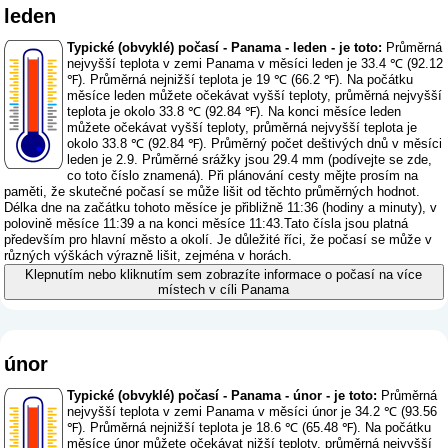
leden
Typické (obvyklé) počasí - Panama - leden - je toto:
Průměrná
nejvyšší teplota v zemi Panama v měsíci leden je 33.4 ℃ (92.12
℉). Průměrná nejnižší teplota je 19 ℃ (66.2 ℉). Na počátku
měsíce leden můžete očekávat vyšší teploty, průměrná nejvyšší
teplota je okolo 33.8 ℃ (92.84 ℉). Na konci měsíce leden
můžete očekávat vyšší teploty, průměrná nejvyšší teplota je
okolo 33.8 ℃ (92.84 ℉). Průměrný počet deštivých dnů v měsíci
leden je 2.9. Průměrné srážky jsou 29.4 mm (
podívejte se zde,
co toto číslo znamená
). Při plánování cesty mějte prosím na
paměti, že skutečné počasí se může lišit od těchto průměrných hodnot.
Délka dne na začátku tohoto měsíce je přibližně 11:36 (hodiny a minuty), v
polovině měsíce 11:39 a na konci měsíce 11:43.Tato čísla jsou platná
především pro hlavní město a okolí. Je důležité říci, že počasí se může v
různých výškách výrazně lišit, zejména v horách.
Klepnutím nebo kliknutím sem zobrazíte informace o počasí na více
místech v cíli Panama
únor
Typické (obvyklé) počasí - Panama - únor - je toto:
Průměrná
nejvyšší teplota v zemi Panama v měsíci únor je 34.2 ℃ (93.56
℉). Průměrná nejnižší teplota je 18.6 ℃ (65.48 ℉). Na počátku
měsíce únor můžete očekávat nižší teploty, průměrná nejvyšší