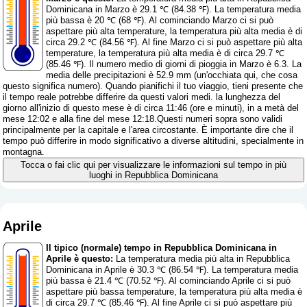
Dominicana in Marzo è 29.1 ℃ (84.38 ℉). La temperatura media
più bassa è 20 ℃ (68 ℉). Al cominciando Marzo ci si può
aspettare più alta temperature, la temperatura più alta media è di
circa 29.2 ℃ (84.56 ℉). Al fine Marzo ci si può aspettare più alta
temperature, la temperatura più alta media è di circa 29.7 ℃
(85.46 ℉). Il numero medio di giorni di pioggia in Marzo è 6.3. La
media delle precipitazioni è 52.9 mm (
un'occhiata qui, che cosa
questo significa numero
). Quando pianifichi il tuo viaggio, tieni presente che
il tempo reale potrebbe differire da questi valori medi. la lunghezza del
giorno all'inizio di questo mese è di circa 11:46 (ore e minuti), in a metà del
mese 12:02 e alla fine del mese 12:18.Questi numeri sopra sono validi
principalmente per la capitale e l'area circostante. È importante dire che il
tempo può differire in modo significativo a diverse altitudini, specialmente in
montagna.
Tocca o fai clic qui per visualizzare le informazioni sul tempo in più
luoghi in Repubblica Dominicana
Aprile
Il tipico (normale) tempo in Repubblica Dominicana in
Aprile è questo:
La temperatura media più alta in Repubblica
Dominicana in Aprile è 30.3 ℃ (86.54 ℉). La temperatura media
più bassa è 21.4 ℃ (70.52 ℉). Al cominciando Aprile ci si può
aspettare più bassa temperature, la temperatura più alta media è
di circa 29.7 ℃ (85.46 ℉). Al fine Aprile ci si può aspettare più