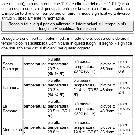
(ore e minuti), in a metà del mese 11:02 e alla fine del mese 11:01.Questi
numeri sopra sono validi principalmente per la capitale e l'area circostante.
È importante dire che il tempo può differire in modo significativo a diverse
altitudini, specialmente in montagna.
Tocca o fai clic qui per visualizzare le informazioni sul tempo in più
luoghi in Repubblica Dominicana
Di seguito sono riportati i valori medi, in modo che tu possa considerare il
tempo tipico in Repubblica Dominicana in questi luoghi. Il segno '-' significa
che non abbiamo dati sufficienti per questo oggetto.
più alta
più bassa
giorni
Santo
temperatura:
temperatura:
piovosit:
temperatura:
piovosi:
Domingo
-
29.7 ℃
85.9mm
20 ℃ (68 ℉)
8.9
(85.46 ℉)
più alta
più bassa
giorni
temperatura:
temperatura:
temperatura:
piovosit:
Barahona
piovosi:
-
29.3 ℃
21.4 ℃ (70.52
43.4mm
2.4
(84.74 ℉)
℉)
più alta
più bassa
giorni
La
temperatura:
temperatura:
piovosit:
temperatura:
piovosi:
Romana
-
29.5 ℃ (85.1
48.3mm
20 ℃ (68 ℉)
6.1
℉)
più alta
più bassa
giorni
temperatura:
temperatura:
temperatura:
piovosit:
Montecristi
piovosi:
-
28.8 ℃
19.9 ℃ (67.82
85.4mm
6.7