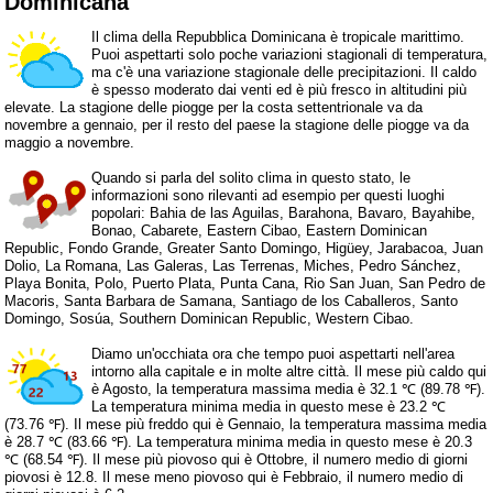
Dominicana
Il clima della Repubblica Dominicana è tropicale marittimo.
Puoi aspettarti solo poche variazioni stagionali di temperatura,
ma c'è una variazione stagionale delle precipitazioni. Il caldo
è spesso moderato dai venti ed è più fresco in altitudini più
elevate. La stagione delle piogge per la costa settentrionale va da
novembre a gennaio, per il resto del paese la stagione delle piogge va da
maggio a novembre.
Quando si parla del solito clima in questo stato, le
informazioni sono rilevanti ad esempio per questi luoghi
popolari: Bahia de las Aguilas, Barahona, Bavaro, Bayahibe,
Bonao, Cabarete, Eastern Cibao, Eastern Dominican
Republic, Fondo Grande, Greater Santo Domingo, Higüey, Jarabacoa, Juan
Dolio, La Romana, Las Galeras, Las Terrenas, Miches, Pedro Sánchez,
Playa Bonita, Polo, Puerto Plata, Punta Cana, Rio San Juan, San Pedro de
Macoris, Santa Barbara de Samana, Santiago de los Caballeros, Santo
Domingo, Sosúa, Southern Dominican Republic, Western Cibao.
Diamo un'occhiata ora che tempo puoi aspettarti nell'area
intorno alla capitale e in molte altre città. Il mese più caldo qui
è Agosto, la temperatura massima media è 32.1 ℃ (89.78 ℉).
La temperatura minima media in questo mese è 23.2 ℃
(73.76 ℉). Il mese più freddo qui è Gennaio, la temperatura massima media
è 28.7 ℃ (83.66 ℉). La temperatura minima media in questo mese è 20.3
℃ (68.54 ℉). Il mese più piovoso qui è Ottobre, il numero medio di giorni
piovosi è 12.8. Il mese meno piovoso qui è Febbraio, il numero medio di