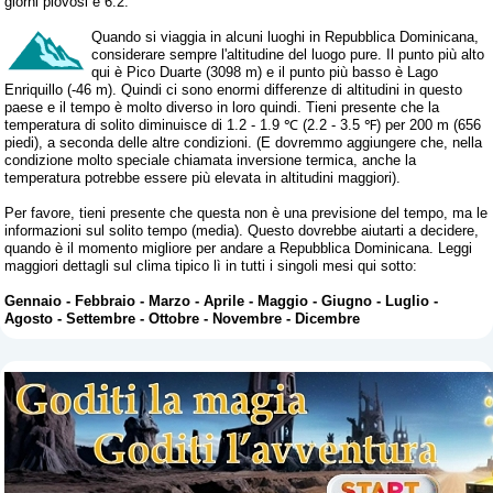
giorni piovosi è 6.2.
Quando si viaggia in alcuni luoghi in Repubblica Dominicana,
considerare sempre l'altitudine del luogo pure. Il punto più alto
qui è Pico Duarte (3098 m) e il punto più basso è Lago
Enriquillo (-46 m). Quindi ci sono enormi differenze di altitudini in questo
paese e il tempo è molto diverso in loro quindi. Tieni presente che la
temperatura di solito diminuisce di 1.2 - 1.9 ℃ (2.2 - 3.5 ℉) per 200 m (656
piedi), a seconda delle altre condizioni. (E dovremmo aggiungere che, nella
condizione molto speciale chiamata inversione termica, anche la
temperatura potrebbe essere più elevata in altitudini maggiori).
Per favore, tieni presente che questa non è una previsione del tempo, ma le
informazioni sul solito tempo (media). Questo dovrebbe aiutarti a decidere,
quando è il momento migliore per andare a Repubblica Dominicana. Leggi
maggiori dettagli sul clima tipico lì in tutti i singoli mesi qui sotto:
Gennaio
-
Febbraio
-
Marzo
-
Aprile
-
Maggio
-
Giugno
-
Luglio
-
Agosto
-
Settembre
-
Ottobre
-
Novembre
-
Dicembre