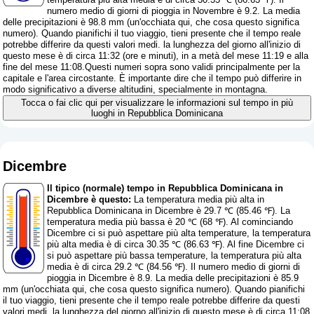
numero medio di giorni di pioggia in Novembre è 9.2. La media
delle precipitazioni è 98.8 mm (
un'occhiata qui, che cosa questo significa
numero
). Quando pianifichi il tuo viaggio, tieni presente che il tempo reale
potrebbe differire da questi valori medi. la lunghezza del giorno all'inizio di
questo mese è di circa 11:32 (ore e minuti), in a metà del mese 11:19 e alla
fine del mese 11:08.Questi numeri sopra sono validi principalmente per la
capitale e l'area circostante. È importante dire che il tempo può differire in
modo significativo a diverse altitudini, specialmente in montagna.
Tocca o fai clic qui per visualizzare le informazioni sul tempo in più
luoghi in Repubblica Dominicana
Dicembre
Il tipico (normale) tempo in Repubblica Dominicana in
Dicembre è questo:
La temperatura media più alta in
Repubblica Dominicana in Dicembre è 29.7 ℃ (85.46 ℉). La
temperatura media più bassa è 20 ℃ (68 ℉). Al cominciando
Dicembre ci si può aspettare più alta temperature, la temperatura
più alta media è di circa 30.35 ℃ (86.63 ℉). Al fine Dicembre ci
si può aspettare più bassa temperature, la temperatura più alta
media è di circa 29.2 ℃ (84.56 ℉). Il numero medio di giorni di
pioggia in Dicembre è 8.9. La media delle precipitazioni è 85.9
mm (
un'occhiata qui, che cosa questo significa numero
). Quando pianifichi
il tuo viaggio, tieni presente che il tempo reale potrebbe differire da questi
valori medi. la lunghezza del giorno all'inizio di questo mese è di circa 11:08