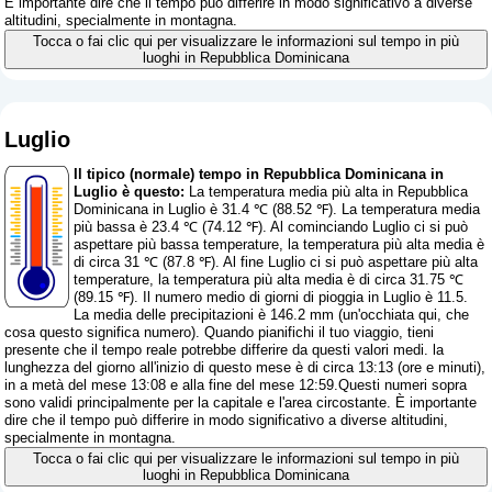
È importante dire che il tempo può differire in modo significativo a diverse
altitudini, specialmente in montagna.
Tocca o fai clic qui per visualizzare le informazioni sul tempo in più
luoghi in Repubblica Dominicana
Luglio
Il tipico (normale) tempo in Repubblica Dominicana in
Luglio è questo:
La temperatura media più alta in Repubblica
Dominicana in Luglio è 31.4 ℃ (88.52 ℉). La temperatura media
più bassa è 23.4 ℃ (74.12 ℉). Al cominciando Luglio ci si può
aspettare più bassa temperature, la temperatura più alta media è
di circa 31 ℃ (87.8 ℉). Al fine Luglio ci si può aspettare più alta
temperature, la temperatura più alta media è di circa 31.75 ℃
(89.15 ℉). Il numero medio di giorni di pioggia in Luglio è 11.5.
La media delle precipitazioni è 146.2 mm (
un'occhiata qui, che
cosa questo significa numero
). Quando pianifichi il tuo viaggio, tieni
presente che il tempo reale potrebbe differire da questi valori medi. la
lunghezza del giorno all'inizio di questo mese è di circa 13:13 (ore e minuti),
in a metà del mese 13:08 e alla fine del mese 12:59.Questi numeri sopra
sono validi principalmente per la capitale e l'area circostante. È importante
dire che il tempo può differire in modo significativo a diverse altitudini,
specialmente in montagna.
Tocca o fai clic qui per visualizzare le informazioni sul tempo in più
luoghi in Repubblica Dominicana