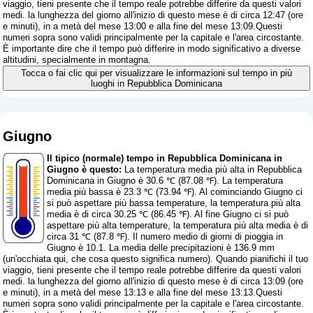
viaggio, tieni presente che il tempo reale potrebbe differire da questi valori
medi. la lunghezza del giorno all'inizio di questo mese è di circa 12:47 (ore
e minuti), in a metà del mese 13:00 e alla fine del mese 13:09.Questi
numeri sopra sono validi principalmente per la capitale e l'area circostante.
È importante dire che il tempo può differire in modo significativo a diverse
altitudini, specialmente in montagna.
Tocca o fai clic qui per visualizzare le informazioni sul tempo in più
luoghi in Repubblica Dominicana
Giugno
Il tipico (normale) tempo in Repubblica Dominicana in
Giugno è questo:
La temperatura media più alta in Repubblica
Dominicana in Giugno è 30.6 ℃ (87.08 ℉). La temperatura
media più bassa è 23.3 ℃ (73.94 ℉). Al cominciando Giugno ci
si può aspettare più bassa temperature, la temperatura più alta
media è di circa 30.25 ℃ (86.45 ℉). Al fine Giugno ci si può
aspettare più alta temperature, la temperatura più alta media è di
circa 31 ℃ (87.8 ℉). Il numero medio di giorni di pioggia in
Giugno è 10.1. La media delle precipitazioni è 136.9 mm
(
un'occhiata qui, che cosa questo significa numero
). Quando pianifichi il tuo
viaggio, tieni presente che il tempo reale potrebbe differire da questi valori
medi. la lunghezza del giorno all'inizio di questo mese è di circa 13:09 (ore
e minuti), in a metà del mese 13:13 e alla fine del mese 13:13.Questi
numeri sopra sono validi principalmente per la capitale e l'area circostante.