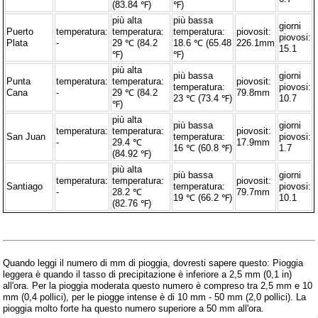
(83.84 ℉)
℉)
più alta
più bassa
giorni
Puerto
temperatura:
temperatura:
temperatura:
piovosit:
piovosi:
Plata
-
29 ℃ (84.2
18.6 ℃ (65.48
226.1mm
15.1
℉)
℉)
più alta
più bassa
giorni
Punta
temperatura:
temperatura:
piovosit:
temperatura:
piovosi:
Cana
-
29 ℃ (84.2
79.8mm
23 ℃ (73.4 ℉)
10.7
℉)
più alta
più bassa
giorni
temperatura:
temperatura:
piovosit:
San Juan
temperatura:
piovosi:
-
29.4 ℃
17.9mm
16 ℃ (60.8 ℉)
1.7
(84.92 ℉)
più alta
più bassa
giorni
temperatura:
temperatura:
piovosit:
Santiago
temperatura:
piovosi:
-
28.2 ℃
79.7mm
19 ℃ (66.2 ℉)
10.1
(82.76 ℉)
Quando leggi il numero di mm di pioggia, dovresti sapere questo: Pioggia
leggera è quando il tasso di precipitazione è inferiore a 2,5 mm (0,1 in)
all'ora. Per la pioggia moderata questo numero è compreso tra 2,5 mm e 10
mm (0,4 pollici), per le piogge intense è di 10 mm - 50 mm (2,0 pollici). La
pioggia molto forte ha questo numero superiore a 50 mm all'ora.