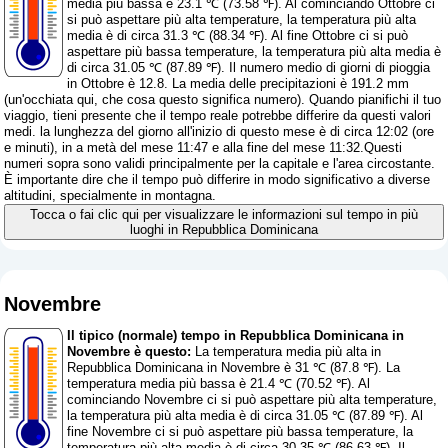
media più bassa è 23.1 ℃ (73.58 ℉). Al cominciando Ottobre ci
si può aspettare più alta temperature, la temperatura più alta
media è di circa 31.3 ℃ (88.34 ℉). Al fine Ottobre ci si può
aspettare più bassa temperature, la temperatura più alta media è
di circa 31.05 ℃ (87.89 ℉). Il numero medio di giorni di pioggia
in Ottobre è 12.8. La media delle precipitazioni è 191.2 mm
(
un'occhiata qui, che cosa questo significa numero
). Quando pianifichi il tuo
viaggio, tieni presente che il tempo reale potrebbe differire da questi valori
medi. la lunghezza del giorno all'inizio di questo mese è di circa 12:02 (ore
e minuti), in a metà del mese 11:47 e alla fine del mese 11:32.Questi
numeri sopra sono validi principalmente per la capitale e l'area circostante.
È importante dire che il tempo può differire in modo significativo a diverse
altitudini, specialmente in montagna.
Tocca o fai clic qui per visualizzare le informazioni sul tempo in più
luoghi in Repubblica Dominicana
Novembre
Il tipico (normale) tempo in Repubblica Dominicana in
Novembre è questo:
La temperatura media più alta in
Repubblica Dominicana in Novembre è 31 ℃ (87.8 ℉). La
temperatura media più bassa è 21.4 ℃ (70.52 ℉). Al
cominciando Novembre ci si può aspettare più alta temperature,
la temperatura più alta media è di circa 31.05 ℃ (87.89 ℉). Al
fine Novembre ci si può aspettare più bassa temperature, la
temperatura più alta media è di circa 30.35 ℃ (86.63 ℉). Il