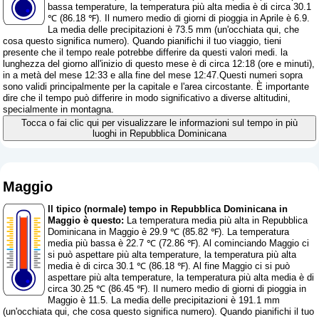
bassa temperature, la temperatura più alta media è di circa 30.1
℃ (86.18 ℉). Il numero medio di giorni di pioggia in Aprile è 6.9.
La media delle precipitazioni è 73.5 mm (
un'occhiata qui, che
cosa questo significa numero
). Quando pianifichi il tuo viaggio, tieni
presente che il tempo reale potrebbe differire da questi valori medi. la
lunghezza del giorno all'inizio di questo mese è di circa 12:18 (ore e minuti),
in a metà del mese 12:33 e alla fine del mese 12:47.Questi numeri sopra
sono validi principalmente per la capitale e l'area circostante. È importante
dire che il tempo può differire in modo significativo a diverse altitudini,
specialmente in montagna.
Tocca o fai clic qui per visualizzare le informazioni sul tempo in più
luoghi in Repubblica Dominicana
Maggio
Il tipico (normale) tempo in Repubblica Dominicana in
Maggio è questo:
La temperatura media più alta in Repubblica
Dominicana in Maggio è 29.9 ℃ (85.82 ℉). La temperatura
media più bassa è 22.7 ℃ (72.86 ℉). Al cominciando Maggio ci
si può aspettare più alta temperature, la temperatura più alta
media è di circa 30.1 ℃ (86.18 ℉). Al fine Maggio ci si può
aspettare più alta temperature, la temperatura più alta media è di
circa 30.25 ℃ (86.45 ℉). Il numero medio di giorni di pioggia in
Maggio è 11.5. La media delle precipitazioni è 191.1 mm
(
un'occhiata qui, che cosa questo significa numero
). Quando pianifichi il tuo