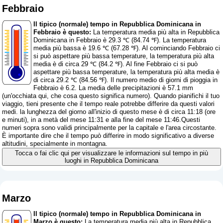
Febbraio
Il tipico (normale) tempo in Repubblica Dominicana in
Febbraio è questo:
La temperatura media più alta in Repubblica
Dominicana in Febbraio è 29.3 ℃ (84.74 ℉). La temperatura
media più bassa è 19.6 ℃ (67.28 ℉). Al cominciando Febbraio ci
si può aspettare più bassa temperature, la temperatura più alta
media è di circa 29 ℃ (84.2 ℉). Al fine Febbraio ci si può
aspettare più bassa temperature, la temperatura più alta media è
di circa 29.2 ℃ (84.56 ℉). Il numero medio di giorni di pioggia in
Febbraio è 6.2. La media delle precipitazioni è 57.1 mm
(
un'occhiata qui, che cosa questo significa numero
). Quando pianifichi il tuo
viaggio, tieni presente che il tempo reale potrebbe differire da questi valori
medi. la lunghezza del giorno all'inizio di questo mese è di circa 11:18 (ore
e minuti), in a metà del mese 11:31 e alla fine del mese 11:46.Questi
numeri sopra sono validi principalmente per la capitale e l'area circostante.
È importante dire che il tempo può differire in modo significativo a diverse
altitudini, specialmente in montagna.
Tocca o fai clic qui per visualizzare le informazioni sul tempo in più
luoghi in Repubblica Dominicana
Marzo
Il tipico (normale) tempo in Repubblica Dominicana in
Marzo è questo:
La temperatura media più alta in Repubblica