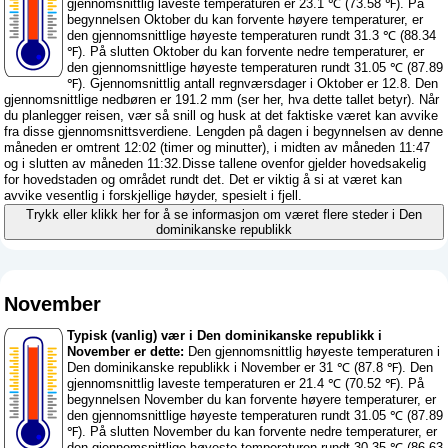
gjennomsnittlig laveste temperaturen er 23.1 ℃ (73.58 ℉). På
begynnelsen Oktober du kan forvente høyere temperaturer, er
den gjennomsnittlige høyeste temperaturen rundt 31.3 ℃ (88.34
℉). På slutten Oktober du kan forvente nedre temperaturer, er
den gjennomsnittlige høyeste temperaturen rundt 31.05 ℃ (87.89
℉). Gjennomsnittlig antall regnværsdager i Oktober er 12.8. Den
gjennomsnittlige nedbøren er 191.2 mm (
ser her, hva dette tallet betyr
). Når
du planlegger reisen, vær så snill og husk at det faktiske været kan avvike
fra disse gjennomsnittsverdiene. Lengden på dagen i begynnelsen av denne
måneden er omtrent 12:02 (timer og minutter), i midten av måneden 11:47
og i slutten av måneden 11:32.Disse tallene ovenfor gjelder hovedsakelig
for hovedstaden og området rundt det. Det er viktig å si at været kan
avvike vesentlig i forskjellige høyder, spesielt i fjell.
Trykk eller klikk her for å se informasjon om været flere steder i Den
dominikanske republikk
November
Typisk (vanlig) vær i Den dominikanske republikk i
November er dette:
Den gjennomsnittlig høyeste temperaturen i
Den dominikanske republikk i November er 31 ℃ (87.8 ℉). Den
gjennomsnittlig laveste temperaturen er 21.4 ℃ (70.52 ℉). På
begynnelsen November du kan forvente høyere temperaturer, er
den gjennomsnittlige høyeste temperaturen rundt 31.05 ℃ (87.89
℉). På slutten November du kan forvente nedre temperaturer, er
den gjennomsnittlige høyeste temperaturen rundt 30.35 ℃ (86.63