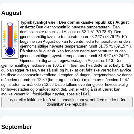
August
Typisk (vanlig) vær i Den dominikanske republikk i August
er dette:
Den gjennomsnittlig høyeste temperaturen i Den
dominikanske republikk i August er 32.1 ℃ (89.78 ℉). Den
gjennomsnittlig laveste temperaturen er 23.2 ℃ (73.76 ℉). På
begynnelsen August du kan forvente nedre temperaturer, er den
gjennomsnittlige høyeste temperaturen rundt 31.75 ℃ (89.15 ℉).
På slutten August du kan forvente nedre temperaturer, er den
gjennomsnittlige høyeste temperaturen rundt 31.8 ℃ (89.24 ℉).
Gjennomsnittlig antall regnværsdager i August er 12.3. Den
gjennomsnittlige nedbøren er 180.1 mm (
ser her, hva dette tallet betyr
). Når
du planlegger reisen, vær så snill og husk at det faktiske været kan avvike
fra disse gjennomsnittsverdiene. Lengden på dagen i begynnelsen av denne
måneden er omtrent 12:59 (timer og minutter), i midten av måneden 12:47
og i slutten av måneden 12:33.Disse tallene ovenfor gjelder hovedsakelig
for hovedstaden og området rundt det. Det er viktig å si at været kan
avvike vesentlig i forskjellige høyder, spesielt i fjell.
Trykk eller klikk her for å se informasjon om været flere steder i Den
dominikanske republikk
September