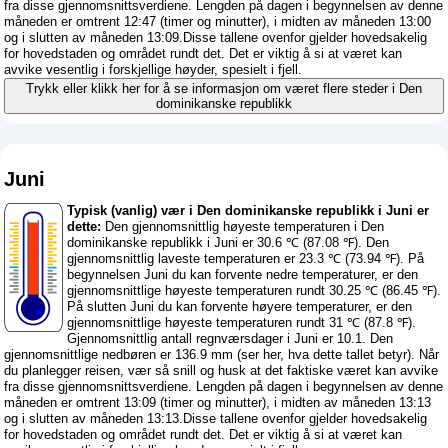
fra disse gjennomsnittsverdiene. Lengden på dagen i begynnelsen av denne
måneden er omtrent 12:47 (timer og minutter), i midten av måneden 13:00
og i slutten av måneden 13:09.Disse tallene ovenfor gjelder hovedsakelig
for hovedstaden og området rundt det. Det er viktig å si at været kan
avvike vesentlig i forskjellige høyder, spesielt i fjell.
Trykk eller klikk her for å se informasjon om været flere steder i Den
dominikanske republikk
Juni
Typisk (vanlig) vær i Den dominikanske republikk i Juni er
dette:
Den gjennomsnittlig høyeste temperaturen i Den
dominikanske republikk i Juni er 30.6 ℃ (87.08 ℉). Den
gjennomsnittlig laveste temperaturen er 23.3 ℃ (73.94 ℉). På
begynnelsen Juni du kan forvente nedre temperaturer, er den
gjennomsnittlige høyeste temperaturen rundt 30.25 ℃ (86.45 ℉).
På slutten Juni du kan forvente høyere temperaturer, er den
gjennomsnittlige høyeste temperaturen rundt 31 ℃ (87.8 ℉).
Gjennomsnittlig antall regnværsdager i Juni er 10.1. Den
gjennomsnittlige nedbøren er 136.9 mm (
ser her, hva dette tallet betyr
). Når
du planlegger reisen, vær så snill og husk at det faktiske været kan avvike
fra disse gjennomsnittsverdiene. Lengden på dagen i begynnelsen av denne
måneden er omtrent 13:09 (timer og minutter), i midten av måneden 13:13
og i slutten av måneden 13:13.Disse tallene ovenfor gjelder hovedsakelig
for hovedstaden og området rundt det. Det er viktig å si at været kan