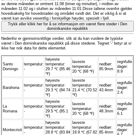
av denne måneden er omtrent 11:08 (timer og minutter), i midten av
måneden 11:02 og i slutten av måneden 11:01.Disse tallene ovenfor gjelder
hovedsakelig for hovedstaden og området rundt det. Det er viktig å si at
været kan avvike vesentlig i forskjellige høyder, spesielt i fjell.
Trykk eller klikk her for å se informasjon om været flere steder i Den
dominikanske republikk
Nedenfor er gjennomsnittlige verdier, slik at du kan vurdere de typiske
været i Den dominikanske republikk på disse stedene. Tegnet '-' betyr at vi
ikke har nok data for dette elementet.
høyeste
laveste
regnfulle
Santo
temperatur:
temperatur:
nedbør:
temperatur:
dager:
Domingo
-
29.7 ℃ (85.46
85.9mm
20 ℃ (68 ℉)
8.9
℉)
høyeste
laveste
regnfulle
temperatur:
temperatur:
temperatur:
nedbør:
Barahona
dager:
-
29.3 ℃ (84.74
21.4 ℃ (70.52
43.4mm
2.4
℉)
℉)
høyeste
laveste
regnfulle
La
temperatur:
temperatur:
nedbør:
temperatur:
dager:
Romana
-
29.5 ℃ (85.1
48.3mm
20 ℃ (68 ℉)
6.1
℉)
høyeste
laveste
regnfulle
temperatur:
temperatur:
temperatur:
nedbør:
Montecristi
dager:
-
28.8 ℃ (83.84
19.9 ℃ (67.82
85.4mm
6.7