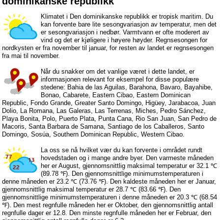
dominikanske republikk
Klimatet i Den dominikanske republikk er tropisk maritim. Du
kan forvente bare lite sesongvariasjon av temperatur, men det
er sesongvariasjon i nedbør. Varmtvann er ofte moderert av
vind og det er kjøligere i høyere høyder. Regnsesongen for
nordkysten er fra november til januar, for resten av landet er regnsesongen
fra mai til november.
Når du snakker om det vanlige været i dette landet, er
informasjonen relevant for eksempel for disse populære
stedene: Bahia de las Aguilas, Barahona, Bavaro, Bayahibe,
Bonao, Cabarete, Eastern Cibao, Eastern Dominican
Republic, Fondo Grande, Greater Santo Domingo, Higüey, Jarabacoa, Juan
Dolio, La Romana, Las Galeras, Las Terrenas, Miches, Pedro Sánchez,
Playa Bonita, Polo, Puerto Plata, Punta Cana, Rio San Juan, San Pedro de
Macoris, Santa Barbara de Samana, Santiago de los Caballeros, Santo
Domingo, Sosúa, Southern Dominican Republic, Western Cibao.
La oss se nå hvilket vær du kan forvente i området rundt
hovedstaden og i mange andre byer. Den varmeste måneden
her er August, gjennomsnittlig maksimal temperatur er 32.1 ℃
(89.78 ℉). Den gjennomsnittlige minimumstemperaturen i
denne måneden er 23.2 ℃ (73.76 ℉). Den kaldeste måneden her er Januar,
gjennomsnittlig maksimal temperatur er 28.7 ℃ (83.66 ℉). Den
gjennomsnittlige minimumstemperaturen i denne måneden er 20.3 ℃ (68.54
℉). Den mest regnfulle måneden her er Oktober, den gjennomsnittlig antall
regnfulle dager er 12.8. Den minste regnfulle måneden her er Februar, den