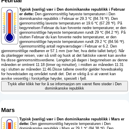
Februar
Typisk (vanlig) vær i Den dominikanske republikk i Februar
er dette:
Den gjennomsnittlig høyeste temperaturen i Den
dominikanske republikk i Februar er 29.3 ℃ (84.74 ℉). Den
gjennomsnittlig laveste temperaturen er 19.6 ℃ (67.28 ℉). På
begynnelsen Februar du kan forvente nedre temperaturer, er den
gjennomsnittlige høyeste temperaturen rundt 29 ℃ (84.2 ℉). På
slutten Februar du kan forvente nedre temperaturer, er den
gjennomsnittlige høyeste temperaturen rundt 29.2 ℃ (84.56 ℉).
Gjennomsnittlig antall regnværsdager i Februar er 6.2. Den
gjennomsnittlige nedbøren er 57.1 mm (
ser her, hva dette tallet betyr
). Når
du planlegger reisen, vær så snill og husk at det faktiske været kan avvike
fra disse gjennomsnittsverdiene. Lengden på dagen i begynnelsen av denne
måneden er omtrent 11:18 (timer og minutter), i midten av måneden 11:31
og i slutten av måneden 11:46.Disse tallene ovenfor gjelder hovedsakelig
for hovedstaden og området rundt det. Det er viktig å si at været kan
avvike vesentlig i forskjellige høyder, spesielt i fjell.
Trykk eller klikk her for å se informasjon om været flere steder i Den
dominikanske republikk
Mars
Typisk (vanlig) vær i Den dominikanske republikk i Mars er
dette:
Den gjennomsnittlig høyeste temperaturen i Den
dominikanske republikk i Mars er 29.1 ℃ (84.38 ℉). Den