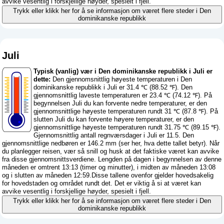
avvike vesentlig i forskjellige høyder, spesielt i fjell.
Trykk eller klikk her for å se informasjon om været flere steder i Den
dominikanske republikk
Juli
Typisk (vanlig) vær i Den dominikanske republikk i Juli er
dette:
Den gjennomsnittlig høyeste temperaturen i Den
dominikanske republikk i Juli er 31.4 ℃ (88.52 ℉). Den
gjennomsnittlig laveste temperaturen er 23.4 ℃ (74.12 ℉). På
begynnelsen Juli du kan forvente nedre temperaturer, er den
gjennomsnittlige høyeste temperaturen rundt 31 ℃ (87.8 ℉). På
slutten Juli du kan forvente høyere temperaturer, er den
gjennomsnittlige høyeste temperaturen rundt 31.75 ℃ (89.15 ℉).
Gjennomsnittlig antall regnværsdager i Juli er 11.5. Den
gjennomsnittlige nedbøren er 146.2 mm (
ser her, hva dette tallet betyr
). Når
du planlegger reisen, vær så snill og husk at det faktiske været kan avvike
fra disse gjennomsnittsverdiene. Lengden på dagen i begynnelsen av denne
måneden er omtrent 13:13 (timer og minutter), i midten av måneden 13:08
og i slutten av måneden 12:59.Disse tallene ovenfor gjelder hovedsakelig
for hovedstaden og området rundt det. Det er viktig å si at været kan
avvike vesentlig i forskjellige høyder, spesielt i fjell.
Trykk eller klikk her for å se informasjon om været flere steder i Den
dominikanske republikk