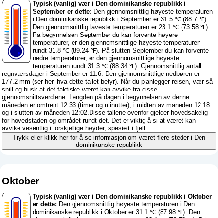
Typisk (vanlig) vær i Den dominikanske republikk i
September er dette:
Den gjennomsnittlig høyeste temperaturen
i Den dominikanske republikk i September er 31.5 ℃ (88.7 ℉).
Den gjennomsnittlig laveste temperaturen er 23.1 ℃ (73.58 ℉).
På begynnelsen September du kan forvente høyere
temperaturer, er den gjennomsnittlige høyeste temperaturen
rundt 31.8 ℃ (89.24 ℉). På slutten September du kan forvente
nedre temperaturer, er den gjennomsnittlige høyeste
temperaturen rundt 31.3 ℃ (88.34 ℉). Gjennomsnittlig antall
regnværsdager i September er 11.6. Den gjennomsnittlige nedbøren er
177.2 mm (
ser her, hva dette tallet betyr
). Når du planlegger reisen, vær så
snill og husk at det faktiske været kan avvike fra disse
gjennomsnittsverdiene. Lengden på dagen i begynnelsen av denne
måneden er omtrent 12:33 (timer og minutter), i midten av måneden 12:18
og i slutten av måneden 12:02.Disse tallene ovenfor gjelder hovedsakelig
for hovedstaden og området rundt det. Det er viktig å si at været kan
avvike vesentlig i forskjellige høyder, spesielt i fjell.
Trykk eller klikk her for å se informasjon om været flere steder i Den
dominikanske republikk
Oktober
Typisk (vanlig) vær i Den dominikanske republikk i Oktober
er dette:
Den gjennomsnittlig høyeste temperaturen i Den
dominikanske republikk i Oktober er 31.1 ℃ (87.98 ℉). Den