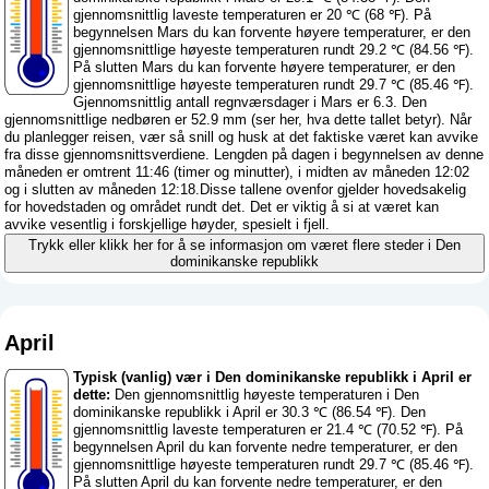
gjennomsnittlig laveste temperaturen er 20 ℃ (68 ℉). På
begynnelsen Mars du kan forvente høyere temperaturer, er den
gjennomsnittlige høyeste temperaturen rundt 29.2 ℃ (84.56 ℉).
På slutten Mars du kan forvente høyere temperaturer, er den
gjennomsnittlige høyeste temperaturen rundt 29.7 ℃ (85.46 ℉).
Gjennomsnittlig antall regnværsdager i Mars er 6.3. Den
gjennomsnittlige nedbøren er 52.9 mm (
ser her, hva dette tallet betyr
). Når
du planlegger reisen, vær så snill og husk at det faktiske været kan avvike
fra disse gjennomsnittsverdiene. Lengden på dagen i begynnelsen av denne
måneden er omtrent 11:46 (timer og minutter), i midten av måneden 12:02
og i slutten av måneden 12:18.Disse tallene ovenfor gjelder hovedsakelig
for hovedstaden og området rundt det. Det er viktig å si at været kan
avvike vesentlig i forskjellige høyder, spesielt i fjell.
Trykk eller klikk her for å se informasjon om været flere steder i Den
dominikanske republikk
April
Typisk (vanlig) vær i Den dominikanske republikk i April er
dette:
Den gjennomsnittlig høyeste temperaturen i Den
dominikanske republikk i April er 30.3 ℃ (86.54 ℉). Den
gjennomsnittlig laveste temperaturen er 21.4 ℃ (70.52 ℉). På
begynnelsen April du kan forvente nedre temperaturer, er den
gjennomsnittlige høyeste temperaturen rundt 29.7 ℃ (85.46 ℉).
På slutten April du kan forvente nedre temperaturer, er den