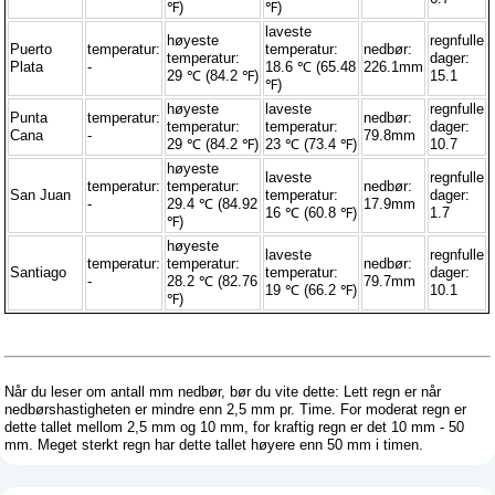
℉)
℉)
laveste
høyeste
regnfulle
Puerto
temperatur:
temperatur:
nedbør:
temperatur:
dager:
Plata
-
18.6 ℃ (65.48
226.1mm
29 ℃ (84.2 ℉)
15.1
℉)
høyeste
laveste
regnfulle
Punta
temperatur:
nedbør:
temperatur:
temperatur:
dager:
Cana
-
79.8mm
29 ℃ (84.2 ℉)
23 ℃ (73.4 ℉)
10.7
høyeste
laveste
regnfulle
temperatur:
temperatur:
nedbør:
San Juan
temperatur:
dager:
-
29.4 ℃ (84.92
17.9mm
16 ℃ (60.8 ℉)
1.7
℉)
høyeste
laveste
regnfulle
temperatur:
temperatur:
nedbør:
Santiago
temperatur:
dager:
-
28.2 ℃ (82.76
79.7mm
19 ℃ (66.2 ℉)
10.1
℉)
Når du leser om antall mm nedbør, bør du vite dette: Lett regn er når
nedbørshastigheten er mindre enn 2,5 mm pr. Time. For moderat regn er
dette tallet mellom 2,5 mm og 10 mm, for kraftig regn er det 10 mm - 50
mm. Meget sterkt regn har dette tallet høyere enn 50 mm i timen.