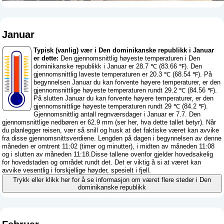
Januar
Typisk (vanlig) vær i Den dominikanske republikk i Januar
er dette:
Den gjennomsnittlig høyeste temperaturen i Den
dominikanske republikk i Januar er 28.7 ℃ (83.66 ℉). Den
gjennomsnittlig laveste temperaturen er 20.3 ℃ (68.54 ℉). På
begynnelsen Januar du kan forvente høyere temperaturer, er den
gjennomsnittlige høyeste temperaturen rundt 29.2 ℃ (84.56 ℉).
På slutten Januar du kan forvente høyere temperaturer, er den
gjennomsnittlige høyeste temperaturen rundt 29 ℃ (84.2 ℉).
Gjennomsnittlig antall regnværsdager i Januar er 7.7. Den
gjennomsnittlige nedbøren er 62.9 mm (
ser her, hva dette tallet betyr
). Når
du planlegger reisen, vær så snill og husk at det faktiske været kan avvike
fra disse gjennomsnittsverdiene. Lengden på dagen i begynnelsen av denne
måneden er omtrent 11:02 (timer og minutter), i midten av måneden 11:08
og i slutten av måneden 11:18.Disse tallene ovenfor gjelder hovedsakelig
for hovedstaden og området rundt det. Det er viktig å si at været kan
avvike vesentlig i forskjellige høyder, spesielt i fjell.
Trykk eller klikk her for å se informasjon om været flere steder i Den
dominikanske republikk