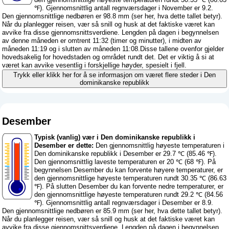
℉). Gjennomsnittlig antall regnværsdager i November er 9.2.
Den gjennomsnittlige nedbøren er 98.8 mm (
ser her, hva dette tallet betyr
).
Når du planlegger reisen, vær så snill og husk at det faktiske været kan
avvike fra disse gjennomsnittsverdiene. Lengden på dagen i begynnelsen
av denne måneden er omtrent 11:32 (timer og minutter), i midten av
måneden 11:19 og i slutten av måneden 11:08.Disse tallene ovenfor gjelder
hovedsakelig for hovedstaden og området rundt det. Det er viktig å si at
været kan avvike vesentlig i forskjellige høyder, spesielt i fjell.
Trykk eller klikk her for å se informasjon om været flere steder i Den
dominikanske republikk
Desember
Typisk (vanlig) vær i Den dominikanske republikk i
Desember er dette:
Den gjennomsnittlig høyeste temperaturen i
Den dominikanske republikk i Desember er 29.7 ℃ (85.46 ℉).
Den gjennomsnittlig laveste temperaturen er 20 ℃ (68 ℉). På
begynnelsen Desember du kan forvente høyere temperaturer, er
den gjennomsnittlige høyeste temperaturen rundt 30.35 ℃ (86.63
℉). På slutten Desember du kan forvente nedre temperaturer, er
den gjennomsnittlige høyeste temperaturen rundt 29.2 ℃ (84.56
℉). Gjennomsnittlig antall regnværsdager i Desember er 8.9.
Den gjennomsnittlige nedbøren er 85.9 mm (
ser her, hva dette tallet betyr
).
Når du planlegger reisen, vær så snill og husk at det faktiske været kan
avvike fra disse gjennomsnittsverdiene. Lengden på dagen i begynnelsen