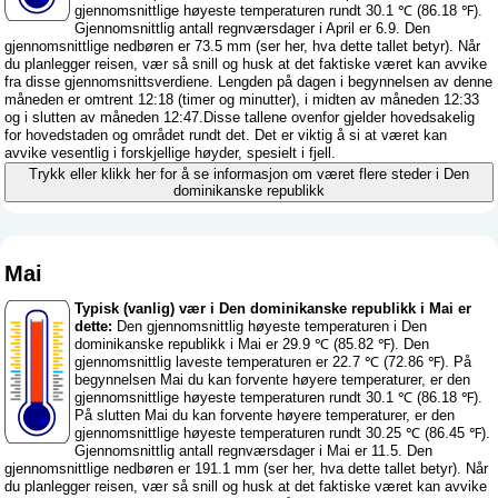
gjennomsnittlige høyeste temperaturen rundt 30.1 ℃ (86.18 ℉).
Gjennomsnittlig antall regnværsdager i April er 6.9. Den
gjennomsnittlige nedbøren er 73.5 mm (
ser her, hva dette tallet betyr
). Når
du planlegger reisen, vær så snill og husk at det faktiske været kan avvike
fra disse gjennomsnittsverdiene. Lengden på dagen i begynnelsen av denne
måneden er omtrent 12:18 (timer og minutter), i midten av måneden 12:33
og i slutten av måneden 12:47.Disse tallene ovenfor gjelder hovedsakelig
for hovedstaden og området rundt det. Det er viktig å si at været kan
avvike vesentlig i forskjellige høyder, spesielt i fjell.
Trykk eller klikk her for å se informasjon om været flere steder i Den
dominikanske republikk
Mai
Typisk (vanlig) vær i Den dominikanske republikk i Mai er
dette:
Den gjennomsnittlig høyeste temperaturen i Den
dominikanske republikk i Mai er 29.9 ℃ (85.82 ℉). Den
gjennomsnittlig laveste temperaturen er 22.7 ℃ (72.86 ℉). På
begynnelsen Mai du kan forvente høyere temperaturer, er den
gjennomsnittlige høyeste temperaturen rundt 30.1 ℃ (86.18 ℉).
På slutten Mai du kan forvente høyere temperaturer, er den
gjennomsnittlige høyeste temperaturen rundt 30.25 ℃ (86.45 ℉).
Gjennomsnittlig antall regnværsdager i Mai er 11.5. Den
gjennomsnittlige nedbøren er 191.1 mm (
ser her, hva dette tallet betyr
). Når
du planlegger reisen, vær så snill og husk at det faktiske været kan avvike