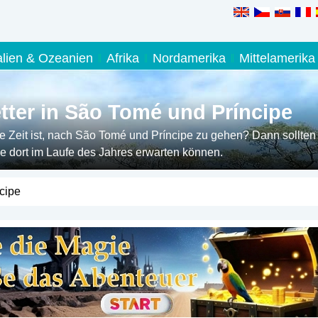
alien & Ozeanien
Afrika
Nordamerika
Mittelamerika
ter in São Tomé und Príncipe
 Zeit ist, nach São Tomé und Príncipe zu gehen? Dann sollten
e dort im Laufe des Jahres erwarten können.
cipe