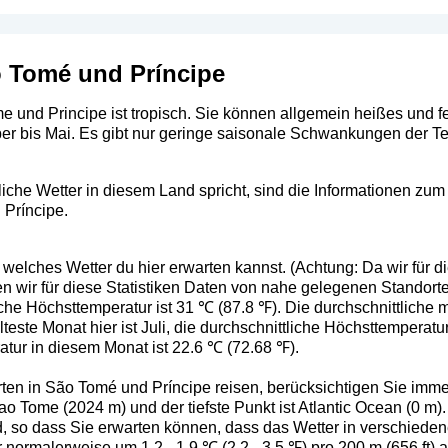
o Tomé und Príncipe
 und Principe ist tropisch. Sie können allgemein heißes und f
ber bis Mai. Es gibt nur geringe saisonale Schwankungen der T
he Wetter in diesem Land spricht, sind die Informationen zum B
 Príncipe.
 welches Wetter du hier erwarten kannst. (Achtung: Da wir für d
 wir für diese Statistiken Daten von nahe gelegenen Standorte
iche Höchsttemperatur ist 31 ℃ (87.8 ℉). Die durchschnittliche
teste Monat hier ist Juli, die durchschnittliche Höchsttemperatur
atur in diesem Monat ist 22.6 ℃ (72.68 ℉).
ten in São Tomé und Príncipe reisen, berücksichtigen Sie imme
Sao Tome (2024 m) und der tiefste Punkt ist Atlantic Ocean (0 m)
 so dass Sie erwarten können, dass das Wetter in verschiedene
 normalerweise um 1.2 - 1.9 ℃ (2.2 - 3.5 ℉) pro 200 m (656 ft)