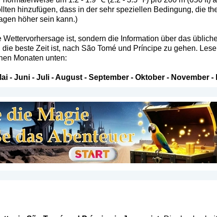
lten hinzufügen, dass in der sehr speziellen Bedingung, die th
agen höher sein kann.)
 Wettervorhersage ist, sondern die Information über das übliche 
 die beste Zeit ist, nach São Tomé und Príncipe zu gehen. Lese
elnen Monaten unten:
ai
-
Juni
-
Juli
-
August
-
September
-
Oktober
-
November
-