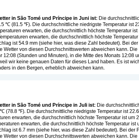
tter in São Tomé und Príncipe in Juni ist:
Die durchschnittl
7.5 ℃ (81.5 ℉). Die durchschnittliche niedrigste Temperatur ist
eraturen erwarten, die durchschnittlich höchste Temperatur is
emperaturen erwarten, die durchschnittlich höchste Temperatur
chlag ist 54.9 mm (
siehe hier, was diese Zahl bedeutet
). Bei de
iche Wetter von diesen Durchschnittswerten abweichen kann. Di
hr 12:08 (Stunden und Minuten), in die Mitte des Monats 12:08
eil wir keine genauen Daten für dieses Land haben. Es ist wich
ers in den Bergen, erheblich abweichen kann.
ter in São Tomé und Príncipe in Juli ist:
Die durchschnittli
6 ℃ (78.8 ℉). Die durchschnittliche niedrigste Temperatur ist 22
ren erwarten, die durchschnittlich höchste Temperatur ist um 
raturen erwarten, die durchschnittlich höchste Temperatur ist
chlag ist 6.7 mm (
siehe hier, was diese Zahl bedeutet
). Bei der
iche Wetter von diesen Durchschnittswerten abweichen kann. Di