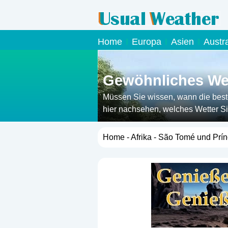
Home
Europa
Asien
Austr
Gewöhnliches Wet
Müssen Sie wissen, wann die beste
hier nachsehen, welches Wetter Si
Home
-
Afrika
- São Tomé und Prín