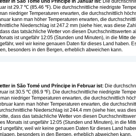
tter in São Tomé und Príncipe in Januar ist:
Die durchschnit
ar ist 29.7 ℃ (85.46 ℉). Die durchschnittliche niedrigste Temper
an niedriger Temperaturen erwarten, die durchschnittlich höch
anuar kann man höher Temperaturen erwarten, die durchschnittl
nittliche Niederschlag ist 247.2 mm (
siehe hier, was diese Zah
, dass das tatsächliche Wetter von diesen Durchschnittswerten
onats ist ungefähr 12:05 (Stunden und Minuten), in die Mitte 
efähr, weil wir keine genauen Daten für dieses Land haben. Es 
en, besonders in den Bergen, erheblich abweichen kann.
tter in São Tomé und Príncipe in Februar ist:
Die durchschni
uar ist 30.5 ℃ (86.9 ℉). Die durchschnittliche niedrigste Temper
man niedriger Temperaturen erwarten, die durchschnittlich höc
ebruar kann man höher Temperaturen erwarten, die durchschnitt
rchschnittliche Niederschlag ist 244.4 mm (
siehe hier, was die
bitte, dass das tatsächliche Wetter von diesen Durchschnittsw
es Monats ist ungefähr 12:05 (Stunden und Minuten), in die Mi
 ungefähr, weil wir keine genauen Daten für dieses Land haben.
nlagen, besonders in den Bergen, erheblich abweichen kann.