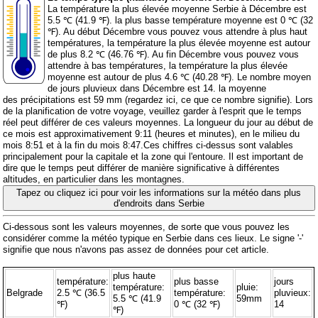
La température la plus élevée moyenne Serbie à Décembre est
5.5 ℃ (41.9 ℉). la plus basse température moyenne est 0 ℃ (32
℉). Au début Décembre vous pouvez vous attendre à plus haut
températures, la température la plus élevée moyenne est autour
de plus 8.2 ℃ (46.76 ℉). Au fin Décembre vous pouvez vous
attendre à bas températures, la température la plus élevée
moyenne est autour de plus 4.6 ℃ (40.28 ℉). Le nombre moyen
de jours pluvieux dans Décembre est 14. la moyenne
des précipitations est 59 mm (
regardez ici, ce que ce nombre signifie
). Lors
de la planification de votre voyage, veuillez garder à l'esprit que le temps
réel peut différer de ces valeurs moyennes. La longueur du jour au début de
ce mois est approximativement 9:11 (heures et minutes), en le milieu du
mois 8:51 et à la fin du mois 8:47.Ces chiffres ci-dessus sont valables
principalement pour la capitale et la zone qui l'entoure. Il est important de
dire que le temps peut différer de manière significative à différentes
altitudes, en particulier dans les montagnes.
Tapez ou cliquez ici pour voir les informations sur la météo dans plus
d'endroits dans Serbie
Ci-dessous sont les valeurs moyennes, de sorte que vous pouvez les
considérer comme la météo typique en Serbie dans ces lieux. Le signe '-'
signifie que nous n'avons pas assez de données pour cet article.
plus haute
température:
plus basse
jours
température:
pluie:
Belgrade
2.5 ℃ (36.5
température:
pluvieux:
5.5 ℃ (41.9
59mm
℉)
0 ℃ (32 ℉)
14
℉)