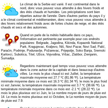
Le climat de la Serbie est varié. Il est continental dans le
nord, donc vous pouvez vous attendre à des hivers froids et
des étés chauds et humides. Les précipitations sont bien
réparties autour de l'année. Dans d'autres parties du pays il y
a le climat continental et méditerranéen, donc vous pouvez vous attendre à
des hivers relativement froids avec de fortes chutes de neige, et des étés
chauds et secs et des automnes.
Quand on parle de la météo habituelle dans ce pays,
l'information est pertinente par exemple pour ces endroits
populaires: Belgrade, Jagodina, Kikinda, Kopaonik National
Park, Kragujevac, Kraljevo, Niš, Novi Pazar, Novi Sad, Palić,
Paraćin, Podrinje, Podunavlje, Požarevac, Prijepolje, Soko Banja, Sremski
Karlovci, Subotica, Titel, Užice, Vojvodina, Vršac, Zlatibor, Zrenjanin,
Šumadija.
Regardons maintenant quel temps vous pouvez vous attendre
dans la zone autour de la capitale et dans beaucoup d'autres
villes. Le mois le plus chaud ici est Juillet, la température
maximale moyenne est 27.7 ℃ (81.86 ℉). La température
minimale moyenne dans ce mois est 16.3 ℃ (61.34 ℉). le mois le plus froid
ici est Janvier, la température maximale moyenne est 3.7 ℃ (38.66 ℉). La
température minimale moyenne dans ce mois est -2.1 ℃ (28.22 ℉). Le
mois le plus pluvieux est ici Juin, le Le nombre moyen de jours de pluie est
14. Le mois le moins pluvieux est ici Octobre, le Le nombre moyen de jours
de pluie est 7.9.