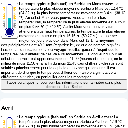
Le temps typique (habituel) en Serbie en Mars est-ce:
La
température la plus élevée moyenne Serbie à Mars est 12.4 ℃
(54.32 ℉). la plus basse température moyenne est 3.4 ℃ (38.12
℉). Au début Mars vous pouvez vous attendre à bas
températures, la température la plus élevée moyenne est autour
de plus 9.55 ℃ (49.19 ℉). Au fin Mars vous pouvez vous
attendre à plus haut températures, la température la plus élevée
moyenne est autour de plus 15.15 ℃ (59.27 ℉). Le nombre
moyen de jours pluvieux dans Mars est 12.1. la moyenne
des précipitations est 49.1 mm (
regardez ici, ce que ce nombre signifie
).
Lors de la planification de votre voyage, veuillez garder à l'esprit que le
temps réel peut différer de ces valeurs moyennes. La longueur du jour au
début de ce mois est approximativement 11:09 (heures et minutes), en le
milieu du mois 11:56 et à la fin du mois 12:43.Ces chiffres ci-dessus sont
valables principalement pour la capitale et la zone qui l'entoure. Il est
important de dire que le temps peut différer de manière significative à
différentes altitudes, en particulier dans les montagnes.
Tapez ou cliquez ici pour voir les informations sur la météo dans plus
d'endroits dans Serbie
Avril
Le temps typique (habituel) en Serbie en Avril est-ce:
La
température la plus élevée moyenne Serbie à Avril est 17.9 ℃
(64.22 ℉). la plus basse température moyenne est 8.1 ℃ (46.58