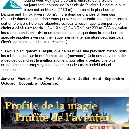
Quand vous voyagez à certains endroits dans Serbie,
toujours tenir compte de l'altitude de l'endroit. Le point le plus
élevé est ici Midzor (2169 m) et le point le plus bas est
Danube and Timok Rivers (35 m). Il y a donc de grandes différences
d'altitude dans ce pays, donc vous pouvez vous attendre à ce que le temps
soit différent à différentes altitudes. Gardez à l'esprit que la température
diminue généralement de 1.2 - 1.9 ℃ (2.2 - 3.5 ℉) par 200 m (656 pi), selon
les autres conditions. (Et nous devrions ajouter, que dans la condition très
spéciale appelée inversion thermique même la température peut être plus
élevée dans les altitudes plus élevées.)
S'il vous plaît, gardez à l'esprit, que ce n'est pas une prévision météo, mais
les informations sur la météo habituelle (moyenne). Cela devrait vous aider
à décider, quand est le meilleur moment pour aller à Serbie. Lire plus
de détails sur le temps typique il dans tous les mois individuels ci
- dessous:
Janvier
-
Février
-
Mars
-
Avril
-
Mai
-
Juin
-
Juillet
-
Août
-
Septembre
-
Octobre
-
Novembre
-
Décembre