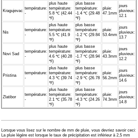
plus haute
plus basse
jours
température:
température:
température:
pluie:
Kragujevac
pluvieux:
-
5.8 ℃ (42.44
-1.4 ℃ (29.48
47.1mm
12.1
℉)
℉)
plus haute
plus basse
jours
température:
température:
température:
pluie:
Nis
pluvieux:
-
5.5 ℃ (41.9
-1.2 ℃ (29.84
53.4mm
13.7
℉)
℉)
plus haute
plus basse
jours
température:
température:
température:
pluie:
Novi Sad
pluvieux:
-
4.6 ℃ (40.28
-1.7 ℃ (28.94
43.3mm
12.2
℉)
℉)
plus haute
plus basse
jours
température:
température:
température:
pluie:
Pristina
pluvieux:
-
4.3 ℃ (39.74
-2.9 ℃ (26.78
56.2mm
14.6
℉)
℉)
plus haute
plus basse
jours
température:
température:
température:
pluie:
Zlatibor
pluvieux:
-
2.1 ℃ (35.78
-4.3 ℃ (24.26
74.3mm
14.8
℉)
℉)
Lorsque vous lisez sur le nombre de mm de pluie, vous devriez savoir ceci:
La pluie légère est lorsque le taux de précipitation est inférieur à 2,5 mm