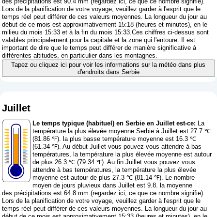
des précipitations est 90.4 mm (
regardez ici, ce que ce nombre signifie
).
Lors de la planification de votre voyage, veuillez garder à l'esprit que le
temps réel peut différer de ces valeurs moyennes. La longueur du jour au
début de ce mois est approximativement 15:18 (heures et minutes), en le
milieu du mois 15:33 et à la fin du mois 15:33.Ces chiffres ci-dessus sont
valables principalement pour la capitale et la zone qui l'entoure. Il est
important de dire que le temps peut différer de manière significative à
différentes altitudes, en particulier dans les montagnes.
Tapez ou cliquez ici pour voir les informations sur la météo dans plus
d'endroits dans Serbie
Juillet
Le temps typique (habituel) en Serbie en Juillet est-ce:
La
température la plus élevée moyenne Serbie à Juillet est 27.7 ℃
(81.86 ℉). la plus basse température moyenne est 16.3 ℃
(61.34 ℉). Au début Juillet vous pouvez vous attendre à bas
températures, la température la plus élevée moyenne est autour
de plus 26.3 ℃ (79.34 ℉). Au fin Juillet vous pouvez vous
attendre à bas températures, la température la plus élevée
moyenne est autour de plus 27.3 ℃ (81.14 ℉). Le nombre
moyen de jours pluvieux dans Juillet est 9.8. la moyenne
des précipitations est 64.8 mm (
regardez ici, ce que ce nombre signifie
).
Lors de la planification de votre voyage, veuillez garder à l'esprit que le
temps réel peut différer de ces valeurs moyennes. La longueur du jour au
début de ce mois est approximativement 15:33 (heures et minutes), en le