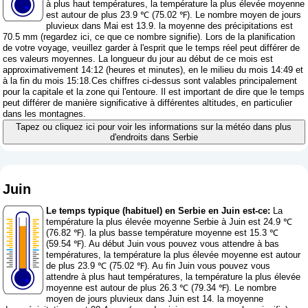
à plus haut températures, la température la plus élevée moyenne
est autour de plus 23.9 ℃ (75.02 ℉). Le nombre moyen de jours
pluvieux dans Mai est 13.9. la moyenne des précipitations est
70.5 mm (
regardez ici, ce que ce nombre signifie
). Lors de la planification
de votre voyage, veuillez garder à l'esprit que le temps réel peut différer de
ces valeurs moyennes. La longueur du jour au début de ce mois est
approximativement 14:12 (heures et minutes), en le milieu du mois 14:49 et
à la fin du mois 15:18.Ces chiffres ci-dessus sont valables principalement
pour la capitale et la zone qui l'entoure. Il est important de dire que le temps
peut différer de manière significative à différentes altitudes, en particulier
dans les montagnes.
Tapez ou cliquez ici pour voir les informations sur la météo dans plus
d'endroits dans Serbie
Juin
Le temps typique (habituel) en Serbie en Juin est-ce:
La
température la plus élevée moyenne Serbie à Juin est 24.9 ℃
(76.82 ℉). la plus basse température moyenne est 15.3 ℃
(59.54 ℉). Au début Juin vous pouvez vous attendre à bas
températures, la température la plus élevée moyenne est autour
de plus 23.9 ℃ (75.02 ℉). Au fin Juin vous pouvez vous
attendre à plus haut températures, la température la plus élevée
moyenne est autour de plus 26.3 ℃ (79.34 ℉). Le nombre
moyen de jours pluvieux dans Juin est 14. la moyenne