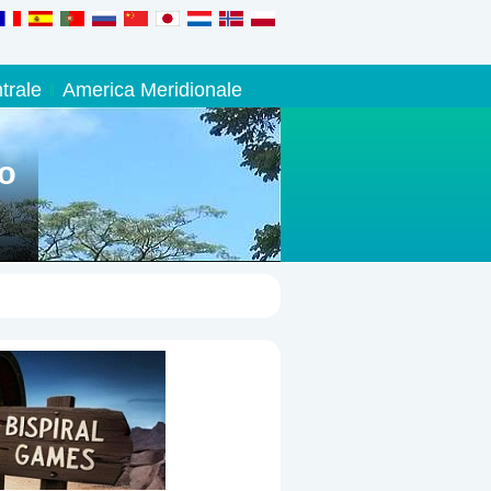
trale
America Meridionale
no