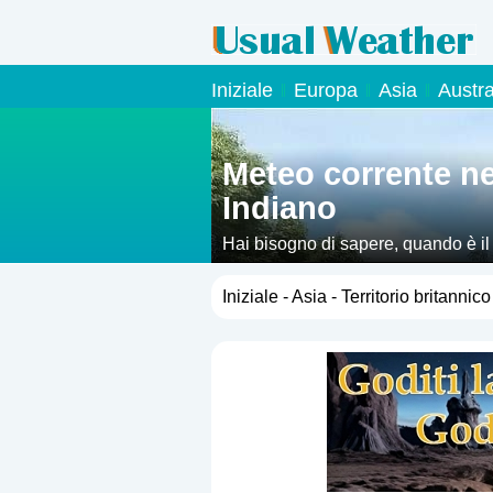
Iniziale
Europa
Asia
Austr
Meteo corrente nel
Indiano
Hai bisogno di sapere, quando è il
Indiano? Allora dovresti dare un'occ
Iniziale
-
Asia
- Territorio britannic