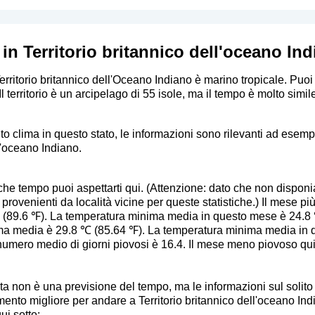
in Territorio britannico dell'oceano In
Territorio britannico dell'Oceano Indiano è marino tropicale. Puoi
 territorio è un arcipelago di 55 isole, ma il tempo è molto simile
to clima in questo stato, le informazioni sono rilevanti ad esemp
ll'oceano Indiano.
he tempo puoi aspettarti qui. (Attenzione: dato che non disponia
 provenienti da località vicine per queste statistiche.) Il mese pi
89.6 ℉). La temperatura minima media in questo mese è 24.8 ℃
a media è 29.8 ℃ (85.64 ℉). La temperatura minima media in q
 numero medio di giorni piovosi è 16.4. Il mese meno piovoso qui
sta non è una previsione del tempo, ma le informazioni sul soli
mento migliore per andare a Territorio britannico dell'oceano Ind
qui sotto: