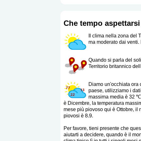
Che tempo aspettarsi 
Il clima nella zona del 
ma moderato dai venti. Il
Quando si parla del soli
Territorio britannico de
Diamo un'occhiata ora c
paese, utilizziamo i dati
massima media è 32 ℃ (
è Dicembre, la temperatura massim
mese più piovoso qui è Ottobre, il
piovosi è 8.9.
Per favore, tieni presente che que
aiutarti a decidere, quando è il mo
clima tipico lì in tutti i singoli mesi 