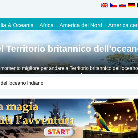
alia & Oceania
Africa
America del Nord
America cen
 Territorio britannico dell'ocea
 momento migliore per andare a Territorio britannico dell'oceano
hiata qui, che tempo puoi aspettarti lì durante l'anno.
o dell'oceano Indiano