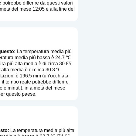
e potrebbe differire da questi valori
a metà del mese 12:05 e alla fine del
questo:
La temperatura media più
peratura media più bassa è 24.7 ℃
ra più alta media è di circa 30.85
 alta media è di circa 30.3 ℃
itazioni è 196.5 mm (
un'occhiata
e il tempo reale potrebbe differire
re e minuti), in a metà del mese
per questo paese.
esto:
La temperatura media più alta