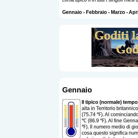
Gennaio
-
Febbraio
-
Marzo
-
Apri
Gennaio
Il tipico (normale) temp
alta in Territorio britan
(75.74 ℉). Al cominciando
℃ (86.9 ℉). Al fine Gennai
℉). Il numero medio di gio
cosa questo significa nu