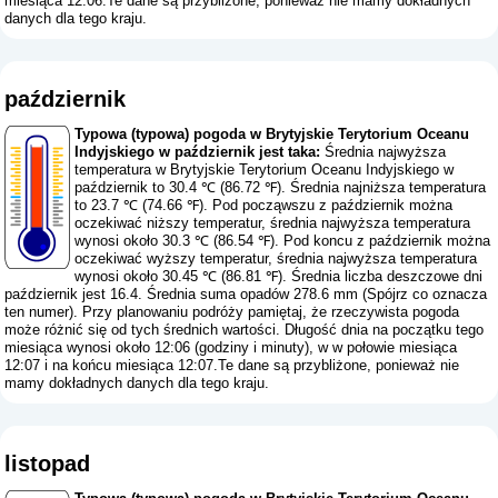
miesiąca 12:06.Te dane są przybliżone, ponieważ nie mamy dokładnych
danych dla tego kraju.
październik
Typowa (typowa) pogoda w Brytyjskie Terytorium Oceanu
Indyjskiego w październik jest taka:
Średnia najwyższa
temperatura w Brytyjskie Terytorium Oceanu Indyjskiego w
październik to 30.4 ℃ (86.72 ℉). Średnia najniższa temperatura
to 23.7 ℃ (74.66 ℉). Pod począwszu z październik można
oczekiwać niższy temperatur, średnia najwyższa temperatura
wynosi około 30.3 ℃ (86.54 ℉). Pod koncu z październik można
oczekiwać wyższy temperatur, średnia najwyższa temperatura
wynosi około 30.45 ℃ (86.81 ℉). Średnia liczba deszczowe dni
październik jest 16.4. Średnia suma opadów 278.6 mm (
Spójrz co oznacza
ten numer
). Przy planowaniu podróży pamiętaj, że rzeczywista pogoda
może różnić się od tych średnich wartości. Długość dnia na początku tego
miesiąca wynosi około 12:06 (godziny i minuty), w w połowie miesiąca
12:07 i na końcu miesiąca 12:07.Te dane są przybliżone, ponieważ nie
mamy dokładnych danych dla tego kraju.
listopad