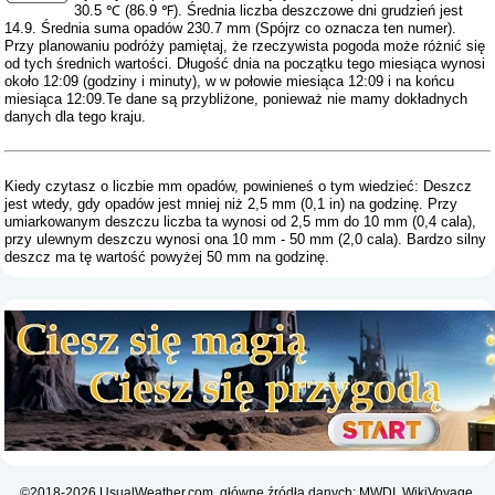
30.5 ℃ (86.9 ℉). Średnia liczba deszczowe dni grudzień jest
14.9. Średnia suma opadów 230.7 mm (
Spójrz co oznacza ten numer
).
Przy planowaniu podróży pamiętaj, że rzeczywista pogoda może różnić się
od tych średnich wartości. Długość dnia na początku tego miesiąca wynosi
około 12:09 (godziny i minuty), w w połowie miesiąca 12:09 i na końcu
miesiąca 12:09.Te dane są przybliżone, ponieważ nie mamy dokładnych
danych dla tego kraju.
Kiedy czytasz o liczbie mm opadów, powinieneś o tym wiedzieć: Deszcz
jest wtedy, gdy opadów jest mniej niż 2,5 mm (0,1 in) na godzinę. Przy
umiarkowanym deszczu liczba ta wynosi od 2,5 mm do 10 mm (0,4 cala),
przy ulewnym deszczu wynosi ona 10 mm - 50 mm (2,0 cala). Bardzo silny
deszcz ma tę wartość powyżej 50 mm na godzinę.
©2018-2026 UsualWeather.com, główne źródła danych: MWDI, WikiVoyage,