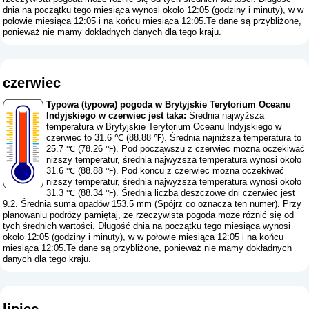
dnia na początku tego miesiąca wynosi około 12:05 (godziny i minuty), w w
połowie miesiąca 12:05 i na końcu miesiąca 12:05.Te dane są przybliżone,
ponieważ nie mamy dokładnych danych dla tego kraju.
czerwiec
Typowa (typowa) pogoda w Brytyjskie Terytorium Oceanu
Indyjskiego w czerwiec jest taka:
Średnia najwyższa
temperatura w Brytyjskie Terytorium Oceanu Indyjskiego w
czerwiec to 31.6 ℃ (88.88 ℉). Średnia najniższa temperatura to
25.7 ℃ (78.26 ℉). Pod począwszu z czerwiec można oczekiwać
niższy temperatur, średnia najwyższa temperatura wynosi około
31.6 ℃ (88.88 ℉). Pod koncu z czerwiec można oczekiwać
niższy temperatur, średnia najwyższa temperatura wynosi około
31.3 ℃ (88.34 ℉). Średnia liczba deszczowe dni czerwiec jest
9.2. Średnia suma opadów 153.5 mm (
Spójrz co oznacza ten numer
). Przy
planowaniu podróży pamiętaj, że rzeczywista pogoda może różnić się od
tych średnich wartości. Długość dnia na początku tego miesiąca wynosi
około 12:05 (godziny i minuty), w w połowie miesiąca 12:05 i na końcu
miesiąca 12:05.Te dane są przybliżone, ponieważ nie mamy dokładnych
danych dla tego kraju.
lipiec