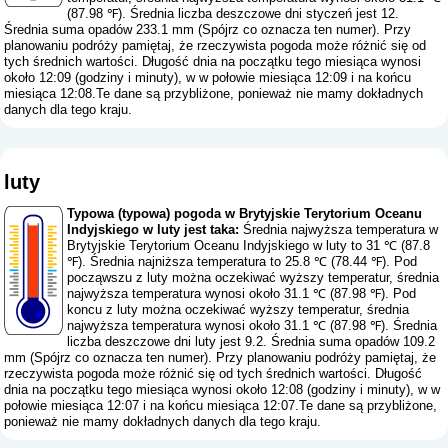
(87.98 ℉). Średnia liczba deszczowe dni styczeń jest 12.
Średnia suma opadów 233.1 mm (
Spójrz co oznacza ten numer
). Przy
planowaniu podróży pamiętaj, że rzeczywista pogoda może różnić się od
tych średnich wartości. Długość dnia na początku tego miesiąca wynosi
około 12:09 (godziny i minuty), w w połowie miesiąca 12:09 i na końcu
miesiąca 12:08.Te dane są przybliżone, ponieważ nie mamy dokładnych
danych dla tego kraju.
luty
Typowa (typowa) pogoda w Brytyjskie Terytorium Oceanu
Indyjskiego w luty jest taka:
Średnia najwyższa temperatura w
Brytyjskie Terytorium Oceanu Indyjskiego w luty to 31 ℃ (87.8
℉). Średnia najniższa temperatura to 25.8 ℃ (78.44 ℉). Pod
począwszu z luty można oczekiwać wyższy temperatur, średnia
najwyższa temperatura wynosi około 31.1 ℃ (87.98 ℉). Pod
koncu z luty można oczekiwać wyższy temperatur, średnia
najwyższa temperatura wynosi około 31.1 ℃ (87.98 ℉). Średnia
liczba deszczowe dni luty jest 9.2. Średnia suma opadów 109.2
mm (
Spójrz co oznacza ten numer
). Przy planowaniu podróży pamiętaj, że
rzeczywista pogoda może różnić się od tych średnich wartości. Długość
dnia na początku tego miesiąca wynosi około 12:08 (godziny i minuty), w w
połowie miesiąca 12:07 i na końcu miesiąca 12:07.Te dane są przybliżone,
ponieważ nie mamy dokładnych danych dla tego kraju.