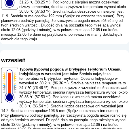
31.25 ℃ (88.25 ℉). Pod koncu z sierpień można oczekiwać
niższy temperatur, średnia najwyższa temperatura wynosi około
30.85 ℃ (87.53 ℉). Średnia liczba deszczowe dni sierpień jest
11.9. Średnia suma opadów 192 mm (
Spójrz co oznacza ten numer
). Przy
planowaniu podróży pamiętaj, że rzeczywista pogoda może różnić się od
tych średnich wartości. Długość dnia na początku tego miesiąca wynosi
około 12:05 (godziny i minuty), w w połowie miesiąca 12:05 i na końcu
miesiąca 12:05.Te dane są przybliżone, ponieważ nie mamy dokładnych
danych dla tego kraju.
wrzesień
Typowa (typowa) pogoda w Brytyjskie Terytorium Oceanu
Indyjskiego w wrzesień jest taka:
Średnia najwyższa
temperatura w Brytyjskie Terytorium Oceanu Indyjskiego w
wrzesień to 30.2 ℃ (86.36 ℉). Średnia najniższa temperatura to
24.7 ℃ (76.46 ℉). Pod począwszu z wrzesień można oczekiwać
wyższy temperatur, średnia najwyższa temperatura wynosi około
30.85 ℃ (87.53 ℉). Pod koncu z wrzesień można oczekiwać
wyższy temperatur, średnia najwyższa temperatura wynosi około
30.3 ℃ (86.54 ℉). Średnia liczba deszczowe dni wrzesień jest
14.2. Średnia suma opadów 196.5 mm (
Spójrz co oznacza ten numer
).
Przy planowaniu podróży pamiętaj, że rzeczywista pogoda może różnić się
od tych średnich wartości. Długość dnia na początku tego miesiąca wynosi
około 12:05 (godziny i minuty), w w połowie miesiąca 12:06 i na końcu