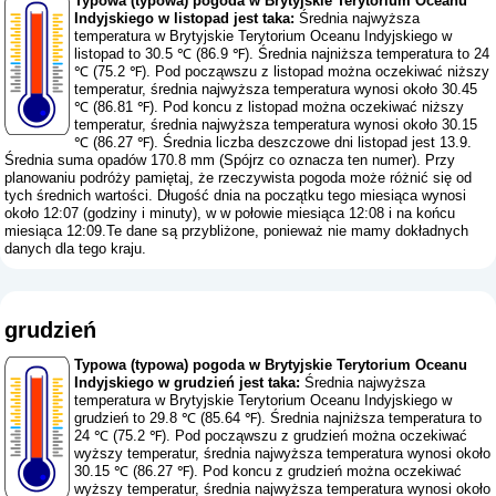
Typowa (typowa) pogoda w Brytyjskie Terytorium Oceanu
Indyjskiego w listopad jest taka:
Średnia najwyższa
temperatura w Brytyjskie Terytorium Oceanu Indyjskiego w
listopad to 30.5 ℃ (86.9 ℉). Średnia najniższa temperatura to 24
℃ (75.2 ℉). Pod począwszu z listopad można oczekiwać niższy
temperatur, średnia najwyższa temperatura wynosi około 30.45
℃ (86.81 ℉). Pod koncu z listopad można oczekiwać niższy
temperatur, średnia najwyższa temperatura wynosi około 30.15
℃ (86.27 ℉). Średnia liczba deszczowe dni listopad jest 13.9.
Średnia suma opadów 170.8 mm (
Spójrz co oznacza ten numer
). Przy
planowaniu podróży pamiętaj, że rzeczywista pogoda może różnić się od
tych średnich wartości. Długość dnia na początku tego miesiąca wynosi
około 12:07 (godziny i minuty), w w połowie miesiąca 12:08 i na końcu
miesiąca 12:09.Te dane są przybliżone, ponieważ nie mamy dokładnych
danych dla tego kraju.
grudzień
Typowa (typowa) pogoda w Brytyjskie Terytorium Oceanu
Indyjskiego w grudzień jest taka:
Średnia najwyższa
temperatura w Brytyjskie Terytorium Oceanu Indyjskiego w
grudzień to 29.8 ℃ (85.64 ℉). Średnia najniższa temperatura to
24 ℃ (75.2 ℉). Pod począwszu z grudzień można oczekiwać
wyższy temperatur, średnia najwyższa temperatura wynosi około
30.15 ℃ (86.27 ℉). Pod koncu z grudzień można oczekiwać
wyższy temperatur, średnia najwyższa temperatura wynosi około