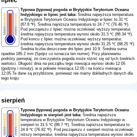
Typowa (typowa) pogoda w Brytyjskie Terytorium Oceanu
Indyjskiego w lipiec jest taka:
Średnia najwyższa temperatura
w Brytyjskie Terytorium Oceanu Indyjskiego w lipiec to 31 ℃
(87.8 ℉). Średnia najniższa temperatura to 24.7 ℃ (76.46 ℉).
Pod począwszu z lipiec można oczekiwać wyższy temperatur,
średnia najwyższa temperatura wynosi około 31.3 ℃ (88.34 ℉).
Pod koncu z lipiec można oczekiwać wyższy temperatur,
średnia najwyższa temperatura wynosi około 31.25 ℃ (88.25 ℉).
Średnia liczba deszczowe dni lipiec jest 10.9. Średnia suma
opadów 185.2 mm (
Spójrz co oznacza ten numer
). Przy planowaniu
podróży pamiętaj, że rzeczywista pogoda może różnić się od tych średnich
wartości. Długość dnia na początku tego miesiąca wynosi około 12:05
(godziny i minuty), w w połowie miesiąca 12:05 i na końcu miesiąca
12:05.Te dane są przybliżone, ponieważ nie mamy dokładnych danych dla
tego kraju.
sierpień
Typowa (typowa) pogoda w Brytyjskie Terytorium Oceanu
Indyjskiego w sierpień jest taka:
Średnia najwyższa
temperatura w Brytyjskie Terytorium Oceanu Indyjskiego w
sierpień to 31.5 ℃ (88.7 ℉). Średnia najniższa temperatura to
24.9 ℃ (76.82 ℉). Pod począwszu z sierpień można oczekiwać
niższy temperatur, średnia najwyższa temperatura wynosi około