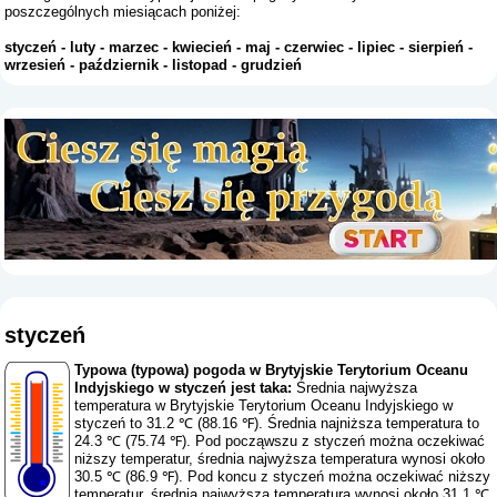
poszczególnych miesiącach poniżej:
styczeń
-
luty
-
marzec
-
kwiecień
-
maj
-
czerwiec
-
lipiec
-
sierpień
-
wrzesień
-
październik
-
listopad
-
grudzień
styczeń
Typowa (typowa) pogoda w Brytyjskie Terytorium Oceanu
Indyjskiego w styczeń jest taka:
Średnia najwyższa
temperatura w Brytyjskie Terytorium Oceanu Indyjskiego w
styczeń to 31.2 ℃ (88.16 ℉). Średnia najniższa temperatura to
24.3 ℃ (75.74 ℉). Pod począwszu z styczeń można oczekiwać
niższy temperatur, średnia najwyższa temperatura wynosi około
30.5 ℃ (86.9 ℉). Pod koncu z styczeń można oczekiwać niższy
temperatur, średnia najwyższa temperatura wynosi około 31.1 ℃