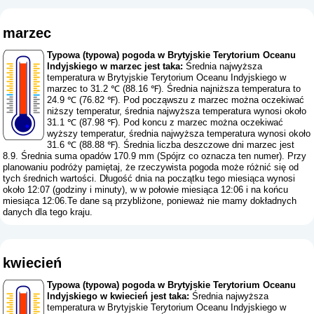
marzec
Typowa (typowa) pogoda w Brytyjskie Terytorium Oceanu
Indyjskiego w marzec jest taka:
Średnia najwyższa
temperatura w Brytyjskie Terytorium Oceanu Indyjskiego w
marzec to 31.2 ℃ (88.16 ℉). Średnia najniższa temperatura to
24.9 ℃ (76.82 ℉). Pod począwszu z marzec można oczekiwać
niższy temperatur, średnia najwyższa temperatura wynosi około
31.1 ℃ (87.98 ℉). Pod koncu z marzec można oczekiwać
wyższy temperatur, średnia najwyższa temperatura wynosi około
31.6 ℃ (88.88 ℉). Średnia liczba deszczowe dni marzec jest
8.9. Średnia suma opadów 170.9 mm (
Spójrz co oznacza ten numer
). Przy
planowaniu podróży pamiętaj, że rzeczywista pogoda może różnić się od
tych średnich wartości. Długość dnia na początku tego miesiąca wynosi
około 12:07 (godziny i minuty), w w połowie miesiąca 12:06 i na końcu
miesiąca 12:06.Te dane są przybliżone, ponieważ nie mamy dokładnych
danych dla tego kraju.
kwiecień
Typowa (typowa) pogoda w Brytyjskie Terytorium Oceanu
Indyjskiego w kwiecień jest taka:
Średnia najwyższa
temperatura w Brytyjskie Terytorium Oceanu Indyjskiego w