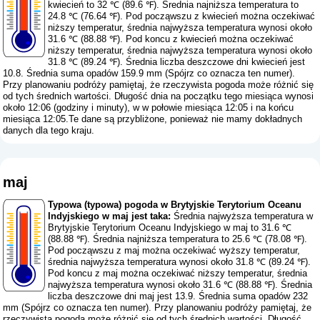
kwiecień to 32 ℃ (89.6 ℉). Średnia najniższa temperatura to
24.8 ℃ (76.64 ℉). Pod począwszu z kwiecień można oczekiwać
niższy temperatur, średnia najwyższa temperatura wynosi około
31.6 ℃ (88.88 ℉). Pod koncu z kwiecień można oczekiwać
niższy temperatur, średnia najwyższa temperatura wynosi około
31.8 ℃ (89.24 ℉). Średnia liczba deszczowe dni kwiecień jest
10.8. Średnia suma opadów 159.9 mm (
Spójrz co oznacza ten numer
).
Przy planowaniu podróży pamiętaj, że rzeczywista pogoda może różnić się
od tych średnich wartości. Długość dnia na początku tego miesiąca wynosi
około 12:06 (godziny i minuty), w w połowie miesiąca 12:05 i na końcu
miesiąca 12:05.Te dane są przybliżone, ponieważ nie mamy dokładnych
danych dla tego kraju.
maj
Typowa (typowa) pogoda w Brytyjskie Terytorium Oceanu
Indyjskiego w maj jest taka:
Średnia najwyższa temperatura w
Brytyjskie Terytorium Oceanu Indyjskiego w maj to 31.6 ℃
(88.88 ℉). Średnia najniższa temperatura to 25.6 ℃ (78.08 ℉).
Pod począwszu z maj można oczekiwać wyższy temperatur,
średnia najwyższa temperatura wynosi około 31.8 ℃ (89.24 ℉).
Pod koncu z maj można oczekiwać niższy temperatur, średnia
najwyższa temperatura wynosi około 31.6 ℃ (88.88 ℉). Średnia
liczba deszczowe dni maj jest 13.9. Średnia suma opadów 232
mm (
Spójrz co oznacza ten numer
). Przy planowaniu podróży pamiętaj, że
rzeczywista pogoda może różnić się od tych średnich wartości. Długość