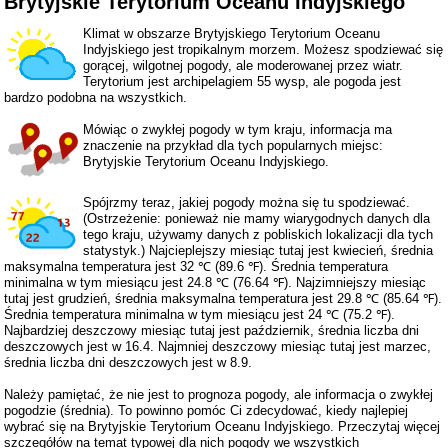
Brytyjskie Terytorium Oceanu Indyjskiego
Klimat w obszarze Brytyjskiego Terytorium Oceanu
Indyjskiego jest tropikalnym morzem. Możesz spodziewać się
gorącej, wilgotnej pogody, ale moderowanej przez wiatr.
Terytorium jest archipelagiem 55 wysp, ale pogoda jest
bardzo podobna na wszystkich.
Mówiąc o zwykłej pogody w tym kraju, informacja ma
znaczenie na przykład dla tych popularnych miejsc:
Brytyjskie Terytorium Oceanu Indyjskiego.
Spójrzmy teraz, jakiej pogody można się tu spodziewać.
(Ostrzeżenie: ponieważ nie mamy wiarygodnych danych dla
tego kraju, używamy danych z pobliskich lokalizacji dla tych
statystyk.) Najcieplejszy miesiąc tutaj jest kwiecień, średnia
maksymalna temperatura jest 32 ℃ (89.6 ℉). Średnia temperatura
minimalna w tym miesiącu jest 24.8 ℃ (76.64 ℉). Najzimniejszy miesiąc
tutaj jest grudzień, średnia maksymalna temperatura jest 29.8 ℃ (85.64 ℉).
Średnia temperatura minimalna w tym miesiącu jest 24 ℃ (75.2 ℉).
Najbardziej deszczowy miesiąc tutaj jest październik, średnia liczba dni
deszczowych jest w 16.4. Najmniej deszczowy miesiąc tutaj jest marzec,
średnia liczba dni deszczowych jest w 8.9.
Należy pamiętać, że nie jest to prognoza pogody, ale informacja o zwykłej
pogodzie (średnia). To powinno pomóc Ci zdecydować, kiedy najlepiej
wybrać się na Brytyjskie Terytorium Oceanu Indyjskiego. Przeczytaj więcej
szczegółów na temat typowej dla nich pogody we wszystkich