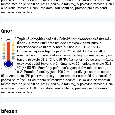
tohoto měsíce je přibližně 12:09 (hodiny a minuty), v polovině měsíce 12:09
a na konci měsíce 12:08.Tato data jsou přibližná, protože pro tuto zemi
nemáme přesná data.
únor
Typické (obvyklé) počasí - Britské indickooceánské území -
únor - je toto:
Průměrná nejvyšší teplota v zemi Britské
indickooceánské území v měsíci únor je 31 ℃ (87.8 ℉).
Průměrná nejnižší teplota je 25.8 ℃ (78.44 ℉). Na počátku
měsíce únor můžete očekávat vyšší teploty, průměrná nejvyšší
teplota je okolo 31.1 ℃ (87.98 ℉). Na konci měsíce únor můžete
očekávat vyšší teploty, průměrná nejvyšší teplota je okolo 31.1
℃ (87.98 ℉). Průměrný počet deštivých dnů v měsíci únor je
9.2. Průměrné srážky jsou 109.2 mm (
podívejte se zde, co toto
číslo znamená
). Při plánování cesty mějte prosím na paměti, že skutečné
počasí se může lišit od těchto průměrných hodnot. Délka dne na začátku
tohoto měsíce je přibližně 12:08 (hodiny a minuty), v polovině měsíce 12:07
a na konci měsíce 12:07.Tato data jsou přibližná, protože pro tuto zemi
nemáme přesná data.
březen