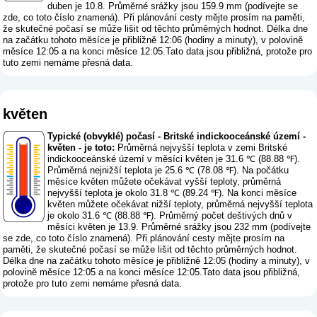
duben je 10.8. Průměrné srážky jsou 159.9 mm (
podívejte se
zde, co toto číslo znamená
). Při plánování cesty mějte prosím na paměti,
že skutečné počasí se může lišit od těchto průměrných hodnot. Délka dne
na začátku tohoto měsíce je přibližně 12:06 (hodiny a minuty), v polovině
měsíce 12:05 a na konci měsíce 12:05.Tato data jsou přibližná, protože pro
tuto zemi nemáme přesná data.
květen
Typické (obvyklé) počasí - Britské indickooceánské území -
květen - je toto:
Průměrná nejvyšší teplota v zemi Britské
indickooceánské území v měsíci květen je 31.6 ℃ (88.88 ℉).
Průměrná nejnižší teplota je 25.6 ℃ (78.08 ℉). Na počátku
měsíce květen můžete očekávat vyšší teploty, průměrná
nejvyšší teplota je okolo 31.8 ℃ (89.24 ℉). Na konci měsíce
květen můžete očekávat nižší teploty, průměrná nejvyšší teplota
je okolo 31.6 ℃ (88.88 ℉). Průměrný počet deštivých dnů v
měsíci květen je 13.9. Průměrné srážky jsou 232 mm (
podívejte
se zde, co toto číslo znamená
). Při plánování cesty mějte prosím na
paměti, že skutečné počasí se může lišit od těchto průměrných hodnot.
Délka dne na začátku tohoto měsíce je přibližně 12:05 (hodiny a minuty), v
polovině měsíce 12:05 a na konci měsíce 12:05.Tato data jsou přibližná,
protože pro tuto zemi nemáme přesná data.