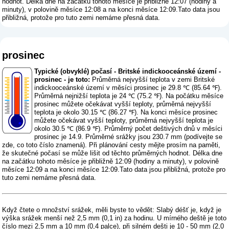
hodnot. Délka dne na začátku tohoto měsíce je přibližně 12:07 (hodiny a
minuty), v polovině měsíce 12:08 a na konci měsíce 12:09.Tato data jsou
přibližná, protože pro tuto zemi nemáme přesná data.
prosinec
Typické (obvyklé) počasí - Britské indickooceánské území -
prosinec - je toto:
Průměrná nejvyšší teplota v zemi Britské
indickooceánské území v měsíci prosinec je 29.8 ℃ (85.64 ℉).
Průměrná nejnižší teplota je 24 ℃ (75.2 ℉). Na počátku měsíce
prosinec můžete očekávat vyšší teploty, průměrná nejvyšší
teplota je okolo 30.15 ℃ (86.27 ℉). Na konci měsíce prosinec
můžete očekávat vyšší teploty, průměrná nejvyšší teplota je
okolo 30.5 ℃ (86.9 ℉). Průměrný počet deštivých dnů v měsíci
prosinec je 14.9. Průměrné srážky jsou 230.7 mm (
podívejte se
zde, co toto číslo znamená
). Při plánování cesty mějte prosím na paměti,
že skutečné počasí se může lišit od těchto průměrných hodnot. Délka dne
na začátku tohoto měsíce je přibližně 12:09 (hodiny a minuty), v polovině
měsíce 12:09 a na konci měsíce 12:09.Tato data jsou přibližná, protože pro
tuto zemi nemáme přesná data.
Když čtete o množství srážek, měli byste to vědět: Slabý déšť je, když je
výška srážek menší než 2,5 mm (0,1 in) za hodinu. U mírného deště je toto
číslo mezi 2,5 mm a 10 mm (0,4 palce), při silném dešti je 10 - 50 mm (2,0