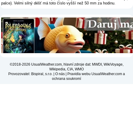
palce). Velmi silný déšť má toto číslo vyšší než 50 mm za hodinu.
©2018-2026 UsualWeather.com, hlavní zdroje dat: MWDI, WikiVoyage,
Wikipedia, CIA, WMO
Provozovatel: Bispiral, s.r.o. |
O nás
|
Pravidla webu UsualWeather.com a
ochrana soukromí