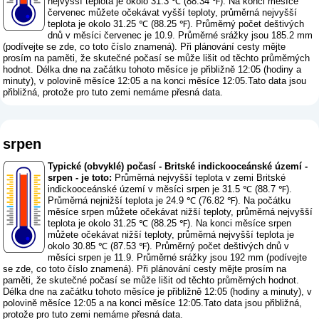
nejvyšší teplota je okolo 31.3 ℃ (88.34 ℉). Na konci měsíce
červenec můžete očekávat vyšší teploty, průměrná nejvyšší
teplota je okolo 31.25 ℃ (88.25 ℉). Průměrný počet deštivých
dnů v měsíci červenec je 10.9. Průměrné srážky jsou 185.2 mm
(
podívejte se zde, co toto číslo znamená
). Při plánování cesty mějte
prosím na paměti, že skutečné počasí se může lišit od těchto průměrných
hodnot. Délka dne na začátku tohoto měsíce je přibližně 12:05 (hodiny a
minuty), v polovině měsíce 12:05 a na konci měsíce 12:05.Tato data jsou
přibližná, protože pro tuto zemi nemáme přesná data.
srpen
Typické (obvyklé) počasí - Britské indickooceánské území -
srpen - je toto:
Průměrná nejvyšší teplota v zemi Britské
indickooceánské území v měsíci srpen je 31.5 ℃ (88.7 ℉).
Průměrná nejnižší teplota je 24.9 ℃ (76.82 ℉). Na počátku
měsíce srpen můžete očekávat nižší teploty, průměrná nejvyšší
teplota je okolo 31.25 ℃ (88.25 ℉). Na konci měsíce srpen
můžete očekávat nižší teploty, průměrná nejvyšší teplota je
okolo 30.85 ℃ (87.53 ℉). Průměrný počet deštivých dnů v
měsíci srpen je 11.9. Průměrné srážky jsou 192 mm (
podívejte
se zde, co toto číslo znamená
). Při plánování cesty mějte prosím na
paměti, že skutečné počasí se může lišit od těchto průměrných hodnot.
Délka dne na začátku tohoto měsíce je přibližně 12:05 (hodiny a minuty), v
polovině měsíce 12:05 a na konci měsíce 12:05.Tato data jsou přibližná,
protože pro tuto zemi nemáme přesná data.