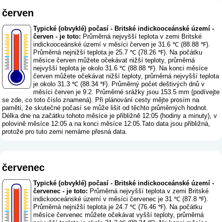
červen
Typické (obvyklé) počasí - Britské indickooceánské území -
červen - je toto:
Průměrná nejvyšší teplota v zemi Britské
indickooceánské území v měsíci červen je 31.6 ℃ (88.88 ℉).
Průměrná nejnižší teplota je 25.7 ℃ (78.26 ℉). Na počátku
měsíce červen můžete očekávat nižší teploty, průměrná
nejvyšší teplota je okolo 31.6 ℃ (88.88 ℉). Na konci měsíce
červen můžete očekávat nižší teploty, průměrná nejvyšší teplota
je okolo 31.3 ℃ (88.34 ℉). Průměrný počet deštivých dnů v
měsíci červen je 9.2. Průměrné srážky jsou 153.5 mm (
podívejte
se zde, co toto číslo znamená
). Při plánování cesty mějte prosím na
paměti, že skutečné počasí se může lišit od těchto průměrných hodnot.
Délka dne na začátku tohoto měsíce je přibližně 12:05 (hodiny a minuty), v
polovině měsíce 12:05 a na konci měsíce 12:05.Tato data jsou přibližná,
protože pro tuto zemi nemáme přesná data.
červenec
Typické (obvyklé) počasí - Britské indickooceánské území -
červenec - je toto:
Průměrná nejvyšší teplota v zemi Britské
indickooceánské území v měsíci červenec je 31 ℃ (87.8 ℉).
Průměrná nejnižší teplota je 24.7 ℃ (76.46 ℉). Na počátku
měsíce červenec můžete očekávat vyšší teploty, průměrná