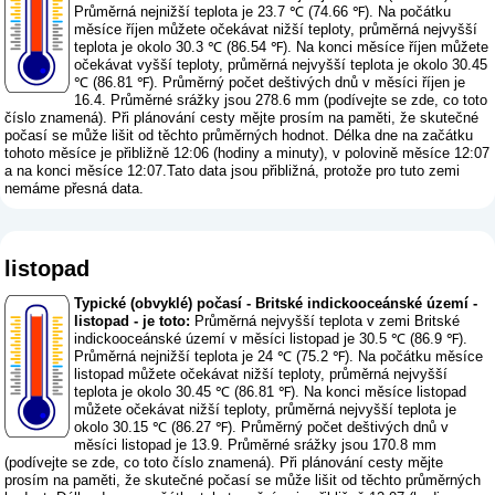
Průměrná nejnižší teplota je 23.7 ℃ (74.66 ℉). Na počátku
měsíce říjen můžete očekávat nižší teploty, průměrná nejvyšší
teplota je okolo 30.3 ℃ (86.54 ℉). Na konci měsíce říjen můžete
očekávat vyšší teploty, průměrná nejvyšší teplota je okolo 30.45
℃ (86.81 ℉). Průměrný počet deštivých dnů v měsíci říjen je
16.4. Průměrné srážky jsou 278.6 mm (
podívejte se zde, co toto
číslo znamená
). Při plánování cesty mějte prosím na paměti, že skutečné
počasí se může lišit od těchto průměrných hodnot. Délka dne na začátku
tohoto měsíce je přibližně 12:06 (hodiny a minuty), v polovině měsíce 12:07
a na konci měsíce 12:07.Tato data jsou přibližná, protože pro tuto zemi
nemáme přesná data.
listopad
Typické (obvyklé) počasí - Britské indickooceánské území -
listopad - je toto:
Průměrná nejvyšší teplota v zemi Britské
indickooceánské území v měsíci listopad je 30.5 ℃ (86.9 ℉).
Průměrná nejnižší teplota je 24 ℃ (75.2 ℉). Na počátku měsíce
listopad můžete očekávat nižší teploty, průměrná nejvyšší
teplota je okolo 30.45 ℃ (86.81 ℉). Na konci měsíce listopad
můžete očekávat nižší teploty, průměrná nejvyšší teplota je
okolo 30.15 ℃ (86.27 ℉). Průměrný počet deštivých dnů v
měsíci listopad je 13.9. Průměrné srážky jsou 170.8 mm
(
podívejte se zde, co toto číslo znamená
). Při plánování cesty mějte
prosím na paměti, že skutečné počasí se může lišit od těchto průměrných