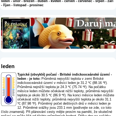
leden
-
únor
-
březen
-
duben
-
květen
-
červen
-
červenec
-
srpen
-
září
-
říjen
-
listopad
-
prosinec
leden
Typické (obvyklé) počasí - Britské indickooceánské území -
leden - je toto:
Průměrná nejvyšší teplota v zemi Britské
indickooceánské území v měsíci leden je 31.2 ℃ (88.16 ℉).
Průměrná nejnižší teplota je 24.3 ℃ (75.74 ℉). Na počátku
měsíce leden můžete očekávat nižší teploty, průměrná nejvyšší
teplota je okolo 30.5 ℃ (86.9 ℉). Na konci měsíce leden můžete
očekávat nižší teploty, průměrná nejvyšší teplota je okolo 31.1
℃ (87.98 ℉). Průměrný počet deštivých dnů v měsíci leden je
12. Průměrné srážky jsou 233.1 mm (
podívejte se zde, co toto
číslo znamená
). Při plánování cesty mějte prosím na paměti, že skutečné
počasí se může lišit od těchto průměrných hodnot. Délka dne na začátku