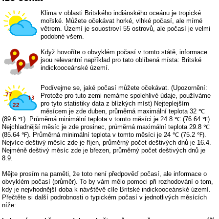
Klima v oblasti Britského indiánského oceánu je tropické
mořské. Můžete očekávat horké, vlhké počasí, ale mírné
větrem. Území je souostroví 55 ostrovů, ale počasí je velmi
podobné všem.
Když hovoříte o obvyklém počasí v tomto státě, informace
jsou relevantní například pro tato oblíbená místa: Britské
indickooceánské území.
Podívejme se, jaké počasí můžete očekávat. (Upozornění:
Protože pro tuto zemi nemáme spolehlivé údaje, používáme
pro tyto statistiky data z blízkých míst) Nejteplejším
měsícem je zde duben, průměrná maximální teplota 32 ℃
(89.6 ℉). Průměrná minimální teplota v tomto měsíci je 24.8 ℃ (76.64 ℉).
Nejchladnější měsíc je zde prosinec, průměrná maximální teplota 29.8 ℃
(85.64 ℉). Průměrná minimální teplota v tomto měsíci je 24 ℃ (75.2 ℉).
Nejvíce deštivý měsíc zde je říjen, průměrný počet deštivých dnů je 16.4.
Nejméně deštivý měsíc zde je březen, průměrný počet deštivých dnů je
8.9.
Mějte prosím na paměti, že toto není předpověď počasí, ale informace o
obvyklém počasí (průměr). To by vám mělo pomoci při rozhodování o tom,
kdy je nejvhodnější doba k návštěvě cíle Britské indickooceánské území.
Přečtěte si další podrobnosti o typickém počasí v jednotlivých měsících
níže: