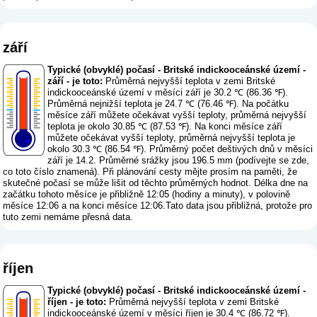
září
Typické (obvyklé) počasí - Britské indickooceánské území -
září - je toto:
Průměrná nejvyšší teplota v zemi Britské
indickooceánské území v měsíci září je 30.2 ℃ (86.36 ℉).
Průměrná nejnižší teplota je 24.7 ℃ (76.46 ℉). Na počátku
měsíce září můžete očekávat vyšší teploty, průměrná nejvyšší
teplota je okolo 30.85 ℃ (87.53 ℉). Na konci měsíce září
můžete očekávat vyšší teploty, průměrná nejvyšší teplota je
okolo 30.3 ℃ (86.54 ℉). Průměrný počet deštivých dnů v měsíci
září je 14.2. Průměrné srážky jsou 196.5 mm (
podívejte se zde,
co toto číslo znamená
). Při plánování cesty mějte prosím na paměti, že
skutečné počasí se může lišit od těchto průměrných hodnot. Délka dne na
začátku tohoto měsíce je přibližně 12:05 (hodiny a minuty), v polovině
měsíce 12:06 a na konci měsíce 12:06.Tato data jsou přibližná, protože pro
tuto zemi nemáme přesná data.
říjen
Typické (obvyklé) počasí - Britské indickooceánské území -
říjen - je toto:
Průměrná nejvyšší teplota v zemi Britské
indickooceánské území v měsíci říjen je 30.4 ℃ (86.72 ℉).