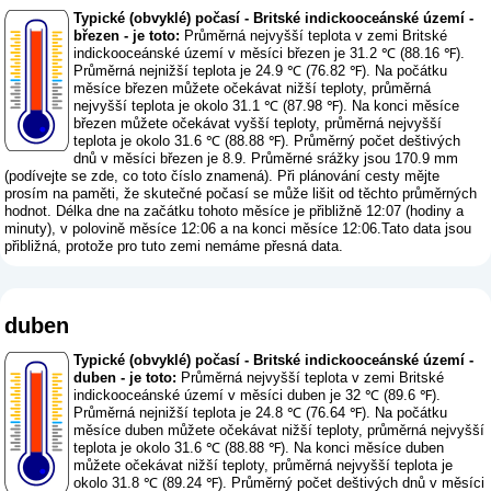
Typické (obvyklé) počasí - Britské indickooceánské území -
březen - je toto:
Průměrná nejvyšší teplota v zemi Britské
indickooceánské území v měsíci březen je 31.2 ℃ (88.16 ℉).
Průměrná nejnižší teplota je 24.9 ℃ (76.82 ℉). Na počátku
měsíce březen můžete očekávat nižší teploty, průměrná
nejvyšší teplota je okolo 31.1 ℃ (87.98 ℉). Na konci měsíce
březen můžete očekávat vyšší teploty, průměrná nejvyšší
teplota je okolo 31.6 ℃ (88.88 ℉). Průměrný počet deštivých
dnů v měsíci březen je 8.9. Průměrné srážky jsou 170.9 mm
(
podívejte se zde, co toto číslo znamená
). Při plánování cesty mějte
prosím na paměti, že skutečné počasí se může lišit od těchto průměrných
hodnot. Délka dne na začátku tohoto měsíce je přibližně 12:07 (hodiny a
minuty), v polovině měsíce 12:06 a na konci měsíce 12:06.Tato data jsou
přibližná, protože pro tuto zemi nemáme přesná data.
duben
Typické (obvyklé) počasí - Britské indickooceánské území -
duben - je toto:
Průměrná nejvyšší teplota v zemi Britské
indickooceánské území v měsíci duben je 32 ℃ (89.6 ℉).
Průměrná nejnižší teplota je 24.8 ℃ (76.64 ℉). Na počátku
měsíce duben můžete očekávat nižší teploty, průměrná nejvyšší
teplota je okolo 31.6 ℃ (88.88 ℉). Na konci měsíce duben
můžete očekávat nižší teploty, průměrná nejvyšší teplota je
okolo 31.8 ℃ (89.24 ℉). Průměrný počet deštivých dnů v měsíci