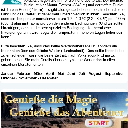
berücksichtigen Sie immer die Höhe des Ortes. Der höchste
Punkt ist hier Mount Everest (8848 m) und der tiefste Punkt
ist Turpan Pendi (-154 m). Es gibt also große Höhenunterschiede in diesem
Land und das Wetter ist daher sehr unterschiedlich in ihnen. Beachten Sie,
dass die Temperatur normalerweise um 1.2 - 1.9 ℃ (2.2 - 3.5 ℉) pro 200 m
(656 ft) abnimmt, abhängig von den anderen Bedingungen. (Und wir sollten
hinzufügen, dass in der sehr speziellen Bedingung, die thermische
Inversion genannt wird, sogar die Temperatur in höheren Lagen höher sein
kann.)
Bitte beachten Sie, dass dies keine Wettervorhersage ist, sondern die
Information über das übliche Wetter (Durchschnitt). Dies sollte Ihnen helfen
zu entscheiden, wann die beste Zeit ist, nach Volksrepublik China zu
gehen. Lesen Sie mehr Details über das typische Wetter dort in allen
einzelnen Monaten unten:
Januar
-
Februar
-
März
-
April
-
Mai
-
Juni
-
Juli
-
August
-
September
-
Oktober
-
November
-
Dezember