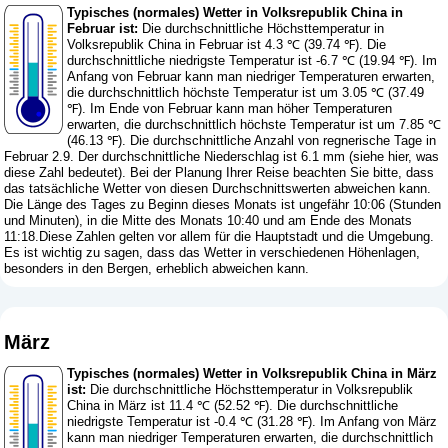
Typisches (normales) Wetter in Volksrepublik China in
Februar ist:
Die durchschnittliche Höchsttemperatur in
Volksrepublik China in Februar ist 4.3 ℃ (39.74 ℉). Die
durchschnittliche niedrigste Temperatur ist -6.7 ℃ (19.94 ℉). Im
Anfang von Februar kann man niedriger Temperaturen erwarten,
die durchschnittlich höchste Temperatur ist um 3.05 ℃ (37.49
℉). Im Ende von Februar kann man höher Temperaturen
erwarten, die durchschnittlich höchste Temperatur ist um 7.85 ℃
(46.13 ℉). Die durchschnittliche Anzahl von regnerische Tage in
Februar 2.9. Der durchschnittliche Niederschlag ist 6.1 mm (
siehe hier, was
diese Zahl bedeutet
). Bei der Planung Ihrer Reise beachten Sie bitte, dass
das tatsächliche Wetter von diesen Durchschnittswerten abweichen kann.
Die Länge des Tages zu Beginn dieses Monats ist ungefähr 10:06 (Stunden
und Minuten), in die Mitte des Monats 10:40 und am Ende des Monats
11:18.Diese Zahlen gelten vor allem für die Hauptstadt und die Umgebung.
Es ist wichtig zu sagen, dass das Wetter in verschiedenen Höhenlagen,
besonders in den Bergen, erheblich abweichen kann.
März
Typisches (normales) Wetter in Volksrepublik China in März
ist:
Die durchschnittliche Höchsttemperatur in Volksrepublik
China in März ist 11.4 ℃ (52.52 ℉). Die durchschnittliche
niedrigste Temperatur ist -0.4 ℃ (31.28 ℉). Im Anfang von März
kann man niedriger Temperaturen erwarten, die durchschnittlich