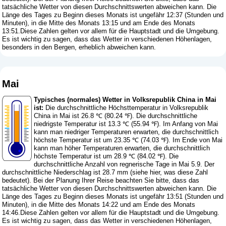
tatsächliche Wetter von diesen Durchschnittswerten abweichen kann. Die
Länge des Tages zu Beginn dieses Monats ist ungefähr 12:37 (Stunden und
Minuten), in die Mitte des Monats 13:15 und am Ende des Monats
13:51.Diese Zahlen gelten vor allem für die Hauptstadt und die Umgebung.
Es ist wichtig zu sagen, dass das Wetter in verschiedenen Höhenlagen,
besonders in den Bergen, erheblich abweichen kann.
Mai
Typisches (normales) Wetter in Volksrepublik China in Mai
ist:
Die durchschnittliche Höchsttemperatur in Volksrepublik
China in Mai ist 26.8 ℃ (80.24 ℉). Die durchschnittliche
niedrigste Temperatur ist 13.3 ℃ (55.94 ℉). Im Anfang von Mai
kann man niedriger Temperaturen erwarten, die durchschnittlich
höchste Temperatur ist um 23.35 ℃ (74.03 ℉). Im Ende von Mai
kann man höher Temperaturen erwarten, die durchschnittlich
höchste Temperatur ist um 28.9 ℃ (84.02 ℉). Die
durchschnittliche Anzahl von regnerische Tage in Mai 5.9. Der
durchschnittliche Niederschlag ist 28.7 mm (
siehe hier, was diese Zahl
bedeutet
). Bei der Planung Ihrer Reise beachten Sie bitte, dass das
tatsächliche Wetter von diesen Durchschnittswerten abweichen kann. Die
Länge des Tages zu Beginn dieses Monats ist ungefähr 13:51 (Stunden und
Minuten), in die Mitte des Monats 14:22 und am Ende des Monats
14:46.Diese Zahlen gelten vor allem für die Hauptstadt und die Umgebung.
Es ist wichtig zu sagen, dass das Wetter in verschiedenen Höhenlagen,