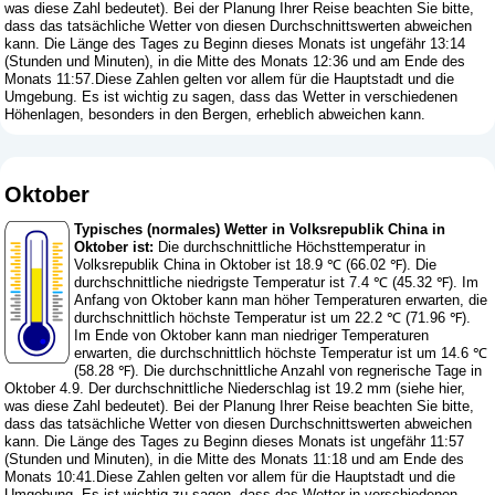
was diese Zahl bedeutet
). Bei der Planung Ihrer Reise beachten Sie bitte,
dass das tatsächliche Wetter von diesen Durchschnittswerten abweichen
kann. Die Länge des Tages zu Beginn dieses Monats ist ungefähr 13:14
(Stunden und Minuten), in die Mitte des Monats 12:36 und am Ende des
Monats 11:57.Diese Zahlen gelten vor allem für die Hauptstadt und die
Umgebung. Es ist wichtig zu sagen, dass das Wetter in verschiedenen
Höhenlagen, besonders in den Bergen, erheblich abweichen kann.
Oktober
Typisches (normales) Wetter in Volksrepublik China in
Oktober ist:
Die durchschnittliche Höchsttemperatur in
Volksrepublik China in Oktober ist 18.9 ℃ (66.02 ℉). Die
durchschnittliche niedrigste Temperatur ist 7.4 ℃ (45.32 ℉). Im
Anfang von Oktober kann man höher Temperaturen erwarten, die
durchschnittlich höchste Temperatur ist um 22.2 ℃ (71.96 ℉).
Im Ende von Oktober kann man niedriger Temperaturen
erwarten, die durchschnittlich höchste Temperatur ist um 14.6 ℃
(58.28 ℉). Die durchschnittliche Anzahl von regnerische Tage in
Oktober 4.9. Der durchschnittliche Niederschlag ist 19.2 mm (
siehe hier,
was diese Zahl bedeutet
). Bei der Planung Ihrer Reise beachten Sie bitte,
dass das tatsächliche Wetter von diesen Durchschnittswerten abweichen
kann. Die Länge des Tages zu Beginn dieses Monats ist ungefähr 11:57
(Stunden und Minuten), in die Mitte des Monats 11:18 und am Ende des
Monats 10:41.Diese Zahlen gelten vor allem für die Hauptstadt und die
Umgebung. Es ist wichtig zu sagen, dass das Wetter in verschiedenen