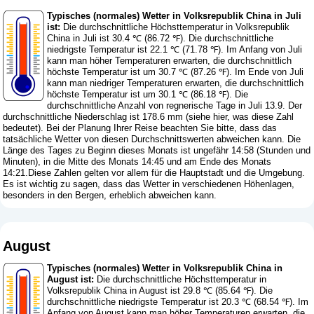
Typisches (normales) Wetter in Volksrepublik China in Juli
ist:
Die durchschnittliche Höchsttemperatur in Volksrepublik
China in Juli ist 30.4 ℃ (86.72 ℉). Die durchschnittliche
niedrigste Temperatur ist 22.1 ℃ (71.78 ℉). Im Anfang von Juli
kann man höher Temperaturen erwarten, die durchschnittlich
höchste Temperatur ist um 30.7 ℃ (87.26 ℉). Im Ende von Juli
kann man niedriger Temperaturen erwarten, die durchschnittlich
höchste Temperatur ist um 30.1 ℃ (86.18 ℉). Die
durchschnittliche Anzahl von regnerische Tage in Juli 13.9. Der
durchschnittliche Niederschlag ist 178.6 mm (
siehe hier, was diese Zahl
bedeutet
). Bei der Planung Ihrer Reise beachten Sie bitte, dass das
tatsächliche Wetter von diesen Durchschnittswerten abweichen kann. Die
Länge des Tages zu Beginn dieses Monats ist ungefähr 14:58 (Stunden und
Minuten), in die Mitte des Monats 14:45 und am Ende des Monats
14:21.Diese Zahlen gelten vor allem für die Hauptstadt und die Umgebung.
Es ist wichtig zu sagen, dass das Wetter in verschiedenen Höhenlagen,
besonders in den Bergen, erheblich abweichen kann.
August
Typisches (normales) Wetter in Volksrepublik China in
August ist:
Die durchschnittliche Höchsttemperatur in
Volksrepublik China in August ist 29.8 ℃ (85.64 ℉). Die
durchschnittliche niedrigste Temperatur ist 20.3 ℃ (68.54 ℉). Im
Anfang von August kann man höher Temperaturen erwarten, die