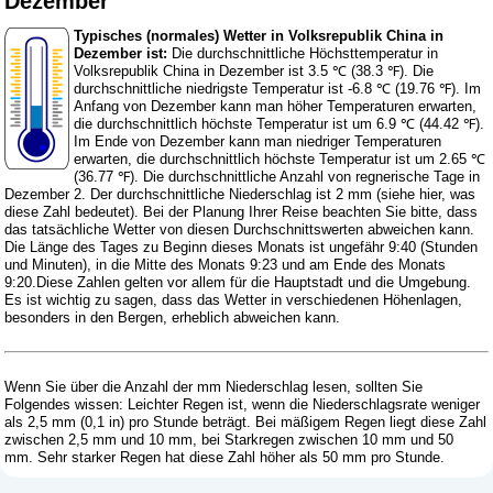
Dezember
Typisches (normales) Wetter in Volksrepublik China in
Dezember ist:
Die durchschnittliche Höchsttemperatur in
Volksrepublik China in Dezember ist 3.5 ℃ (38.3 ℉). Die
durchschnittliche niedrigste Temperatur ist -6.8 ℃ (19.76 ℉). Im
Anfang von Dezember kann man höher Temperaturen erwarten,
die durchschnittlich höchste Temperatur ist um 6.9 ℃ (44.42 ℉).
Im Ende von Dezember kann man niedriger Temperaturen
erwarten, die durchschnittlich höchste Temperatur ist um 2.65 ℃
(36.77 ℉). Die durchschnittliche Anzahl von regnerische Tage in
Dezember 2. Der durchschnittliche Niederschlag ist 2 mm (
siehe hier, was
diese Zahl bedeutet
). Bei der Planung Ihrer Reise beachten Sie bitte, dass
das tatsächliche Wetter von diesen Durchschnittswerten abweichen kann.
Die Länge des Tages zu Beginn dieses Monats ist ungefähr 9:40 (Stunden
und Minuten), in die Mitte des Monats 9:23 und am Ende des Monats
9:20.Diese Zahlen gelten vor allem für die Hauptstadt und die Umgebung.
Es ist wichtig zu sagen, dass das Wetter in verschiedenen Höhenlagen,
besonders in den Bergen, erheblich abweichen kann.
Wenn Sie über die Anzahl der mm Niederschlag lesen, sollten Sie
Folgendes wissen: Leichter Regen ist, wenn die Niederschlagsrate weniger
als 2,5 mm (0,1 in) pro Stunde beträgt. Bei mäßigem Regen liegt diese Zahl
zwischen 2,5 mm und 10 mm, bei Starkregen zwischen 10 mm und 50
mm. Sehr starker Regen hat diese Zahl höher als 50 mm pro Stunde.