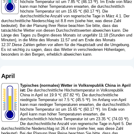
höchste Temperatur ist um 7.85 ℃ (46.13 ℉). Im Ende von März
kann man höher Temperaturen erwarten, die durchschnittlich
höchste Temperatur ist um 15.65 ℃ (60.17 ℉). Die
durchschnittliche Anzahl von regnerische Tage in März 4.1. Der
durchschnittliche Niederschlag ist 8.8 mm (
siehe hier, was diese Zahl
bedeutet
). Bei der Planung Ihrer Reise beachten Sie bitte, dass das
tatsächliche Wetter von diesen Durchschnittswerten abweichen kann. Die
Länge des Tages zu Beginn dieses Monats ist ungefähr 11:18 (Stunden und
Minuten), in die Mitte des Monats 11:57 und am Ende des Monats
12:37.Diese Zahlen gelten vor allem für die Hauptstadt und die Umgebung.
Es ist wichtig zu sagen, dass das Wetter in verschiedenen Höhenlagen,
besonders in den Bergen, erheblich abweichen kann.
April
Typisches (normales) Wetter in Volksrepublik China in April
ist:
Die durchschnittliche Höchsttemperatur in Volksrepublik
China in April ist 19.9 ℃ (67.82 ℉). Die durchschnittliche
niedrigste Temperatur ist 7.5 ℃ (45.5 ℉). Im Anfang von April
kann man niedriger Temperaturen erwarten, die durchschnittlich
höchste Temperatur ist um 15.65 ℃ (60.17 ℉). Im Ende von
April kann man höher Temperaturen erwarten, die
durchschnittlich höchste Temperatur ist um 23.35 ℃ (74.03 ℉).
Die durchschnittliche Anzahl von regnerische Tage in April 5. Der
durchschnittliche Niederschlag ist 26.4 mm (
siehe hier, was diese Zahl
bedeutet
). Bei der Planung Ihrer Reise beachten Sie bitte, dass das