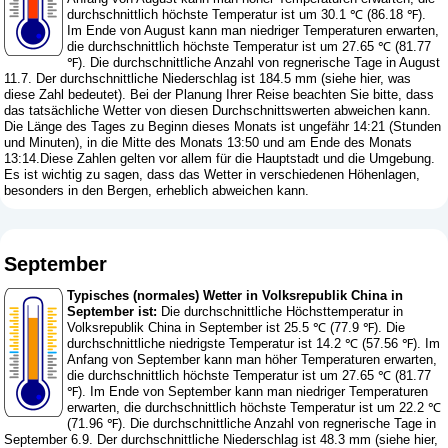
durchschnittlich höchste Temperatur ist um 30.1 ℃ (86.18 ℉).
Im Ende von August kann man niedriger Temperaturen erwarten,
die durchschnittlich höchste Temperatur ist um 27.65 ℃ (81.77
℉). Die durchschnittliche Anzahl von regnerische Tage in August
11.7. Der durchschnittliche Niederschlag ist 184.5 mm (
siehe hier, was
diese Zahl bedeutet
). Bei der Planung Ihrer Reise beachten Sie bitte, dass
das tatsächliche Wetter von diesen Durchschnittswerten abweichen kann.
Die Länge des Tages zu Beginn dieses Monats ist ungefähr 14:21 (Stunden
und Minuten), in die Mitte des Monats 13:50 und am Ende des Monats
13:14.Diese Zahlen gelten vor allem für die Hauptstadt und die Umgebung.
Es ist wichtig zu sagen, dass das Wetter in verschiedenen Höhenlagen,
besonders in den Bergen, erheblich abweichen kann.
September
Typisches (normales) Wetter in Volksrepublik China in
September ist:
Die durchschnittliche Höchsttemperatur in
Volksrepublik China in September ist 25.5 ℃ (77.9 ℉). Die
durchschnittliche niedrigste Temperatur ist 14.2 ℃ (57.56 ℉). Im
Anfang von September kann man höher Temperaturen erwarten,
die durchschnittlich höchste Temperatur ist um 27.65 ℃ (81.77
℉). Im Ende von September kann man niedriger Temperaturen
erwarten, die durchschnittlich höchste Temperatur ist um 22.2 ℃
(71.96 ℉). Die durchschnittliche Anzahl von regnerische Tage in
September 6.9. Der durchschnittliche Niederschlag ist 48.3 mm (
siehe hier,