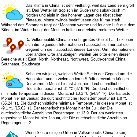
Das Klima in China ist sehr vielfältig, weil das Land sehr groß
ist. Das Wetter ist tropisch im Süden und subarktisch im
Norden und alpin in den höheren Lagen des tibetischen
Plateaus. Monsunwinde beeinflussen das Klima stark.
Während des Sommers trägt der Monsoon warme und feuchte Luft aus dem
Süden, im Winter bringt der Monsun kaltes und relativ trockenes Wetter.
Da Volksrepublik China ein sehr großes Gebiet hat, beziehen
sich die folgenden Informationen hauptsächlich nur auf die
Gegend um die Hauptstadt dieses Landes. Um Informationen
über andere Orte anzuzeigen, wählen Sie bitte einen dieser
Bereiche aus.:
East
,
North
,
Northeast
,
Northwest
,
South-central China
,
Southeast
,
Southwest
.
Schauen wir jetzt, welches Wetter Sie in der Gegend um die
Hauptstadt und in vielen anderen Städten erwarten können.
Der wärmste Monat hier ist Juni, die durchschnittliche
Höchsttemperatur ist 31 ℃ (87.8 ℉). Die durchschnittliche
minimale Temperatur in diesem Monat ist 18.3 ℃ (64.94 ℉). Der kälteste
Monat hier ist Januar, die durchschnittliche Höchsttemperatur ist 1.8 ℃
(35.24 ℉). Die durchschnittliche minimale Temperatur in diesem Monat ist
-9.1 ℃ (15.62 ℉). Der regnerischste Monat hier ist Juli, der Die
durchschnittliche Anzahl von Regentagen ist 13.9. Der am wenigsten
regnerische Monat ist hier Januar, der Die durchschnittliche Anzahl von
Regentagen ist 2.
Wenn Sie zu einigen Orten in Volksrepublik China reisen,