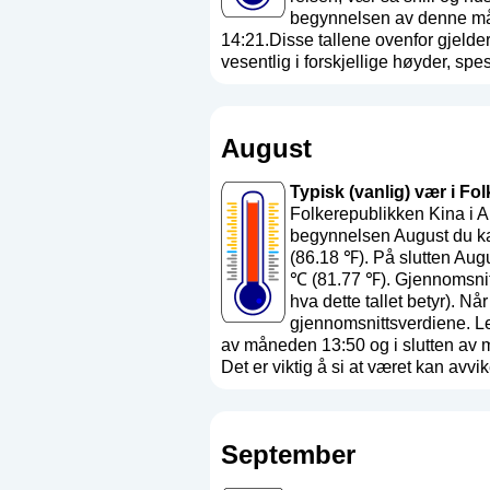
begynnelsen av denne mån
14:21.Disse tallene ovenfor gjelder
vesentlig i forskjellige høyder, spesie
August
Typisk (vanlig) vær i Fo
Folkerepublikken Kina i A
begynnelsen August du ka
(86.18 ℉). På slutten Aug
℃ (81.77 ℉). Gjennomsnitt
hva dette tallet betyr
). Når
gjennomsnittsverdiene. L
av måneden 13:50 og i slutten av 
Det er viktig å si at været kan avvike
September