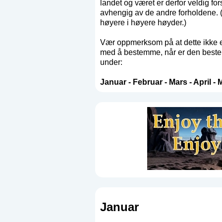
landet og været er derfor veldig fo
avhengig av de andre forholdene. (O
høyere i høyere høyder.)
Vær oppmerksom på at dette ikke er
med å bestemme, når er den beste t
under:
Januar
-
Februar
-
Mars
-
April
-
M
Januar