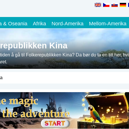
ia & Oseania
Afrika
Nord-Amerika
Mellom-Amerika
erepublikken Kina
tiden å gå til Folkerepublikken Kina? Da bør du ta en titt her, hvi
ret.
na