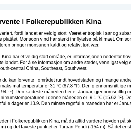
rvente i Folkerepublikken Kina
ariert, fordi landet er veldig stort. Været er tropisk i sør og suba
ke platået. Monsoon vind har sterkt innflytelse på klimaet. O
interen bringer monsunen kaldt og relativt tørt vær.
Kina har et veldig stort område, er informasjonen nedenfor hove
te landet. For å se informasjon om andre steder, vennligst velg
outh-central China
,
Southeast
,
Southwest
.
ær du kan forvente i området rundt hovedstaden og i mange and
ig maksimal temperatur er 31 ℃ (87.8 ℉). Den gjennomsnittlige
94 ℉). Den kaldeste måneden her er Januar, gjennomsnittlig m
minimumstemperaturen i denne måneden er -9.1 ℃ (15.62 ℉). De
gnfulle dager er 13.9. Den minste regnfulle måneden her er Janua
steder i Folkerepublikken Kina, må du alltid vurdere høyden på s
) og det laveste punktet er Turpan Pendi (-154 m). Så det er stor