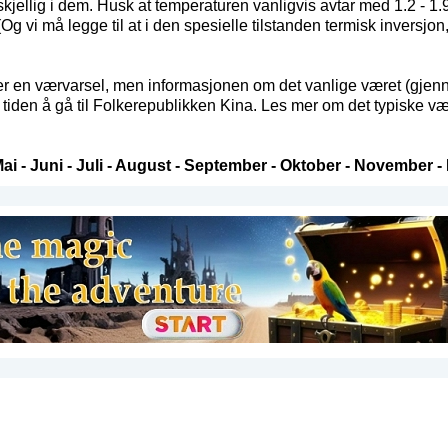
rskjellig i dem. Husk at temperaturen vanligvis avtar med 1.2 - 1.
g vi må legge til at i den spesielle tilstanden termisk inversjo
 en værvarsel, men informasjonen om det vanlige været (gjenno
iden å gå til Folkerepublikken Kina. Les mer om det typiske vær
ai
-
Juni
-
Juli
-
August
-
September
-
Oktober
-
November
-