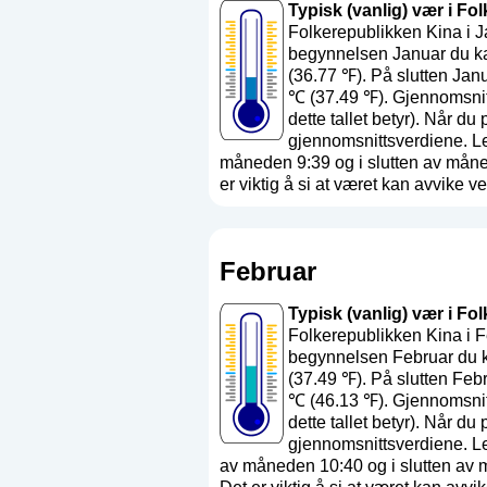
Typisk (vanlig) vær i Fo
Folkerepublikken Kina i J
begynnelsen Januar du ka
(36.77 ℉). På slutten Jan
℃ (37.49 ℉). Gjennomsnitt
dette tallet betyr
). Når du 
gjennomsnittsverdiene. L
måneden 9:39 og i slutten av måne
er viktig å si at været kan avvike ves
Februar
Typisk (vanlig) vær i Fo
Folkerepublikken Kina i F
begynnelsen Februar du k
(37.49 ℉). På slutten Feb
℃ (46.13 ℉). Gjennomsnitt
dette tallet betyr
). Når du 
gjennomsnittsverdiene. L
av måneden 10:40 og i slutten av 