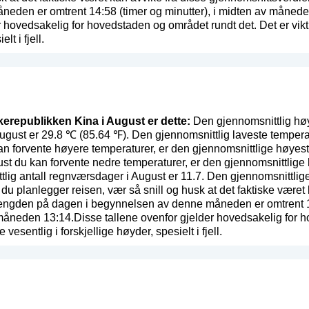
eden er omtrent 14:58 (timer og minutter), i midten av månede
 hovedsakelig for hovedstaden og området rundt det. Det er vikti
lt i fjell.
lkerepublikken Kina i August er dette:
Den gjennomsnittlig høy
ugust er 29.8 ℃ (85.64 ℉). Den gjennomsnittlig laveste temper
n forvente høyere temperaturer, er den gjennomsnittlige høyes
ust du kan forvente nedre temperaturer, er den gjennomsnittlige
lig antall regnværsdager i August er 11.7. Den gjennomsnittli
 du planlegger reisen, vær så snill og husk at det faktiske været
engden på dagen i begynnelsen av denne måneden er omtrent 14:
måneden 13:14.Disse tallene ovenfor gjelder hovedsakelig for h
 vesentlig i forskjellige høyder, spesielt i fjell.