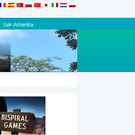
Sør-Amerika
lket