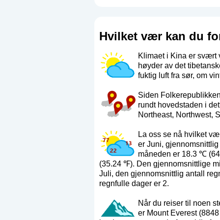
Hvilket vær kan du fo
Klimaet i Kina er svært v
høyder av det tibetans
fuktig luft fra sør, om v
Siden Folkerepublikken 
rundt hovedstaden i det
Northeast
,
Northwest
,
S
La oss se nå hvilket v
er Juni, gjennomsnittl
måneden er 18.3 ℃ (64.
(35.24 ℉). Den gjennomsnittlige 
Juli, den gjennomsnittlig antall re
regnfulle dager er 2.
Når du reiser til noen 
er Mount Everest (8848 m