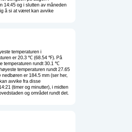
n 14:45 og i slutten av måneden
g å si at været kan avvike
este temperaturen i
aturen er 20.3 ℃ (68.54 ℉). På
te temperaturen rundt 30.1 ℃
 høyeste temperaturen rundt 27.65
ge nedbøren er 184.5 mm (
ser her,
 kan avvike fra disse
21 (timer og minutter), i midten
ovedstaden og området rundt det.