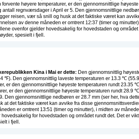
an forvente høyere temperaturer, er den gjennomsnittlige høyest
g antall regnværsdager i April er 5. Den gjennomsnittlige nedbø
egger reisen, vær så snill og husk at det faktiske været kan avvi
nelsen av denne måneden er omtrent 12:37 (timer og minutter),
lene ovenfor gjelder hovedsakelig for hovedstaden og området run
yder, spesielt i fjell.
kerepublikken Kina i Mai er dette:
Den gjennomsnittlig høyeste
24 ℉). Den gjennomsnittlig laveste temperaturen er 13.3 ℃ (55
er, er den gjennomsnittlige høyeste temperaturen rundt 23.35 ℃
rer, er den gjennomsnittlige høyeste temperaturen rundt 28.9 ℃ 
.9. Den gjennomsnittlige nedbøren er 28.7 mm (
ser her, hva dette
sk at det faktiske været kan avvike fra disse gjennomsnittsverd
eden er omtrent 13:51 (timer og minutter), i midten av månede
 hovedsakelig for hovedstaden og området rundt det. Det er vikti
lt i fjell.