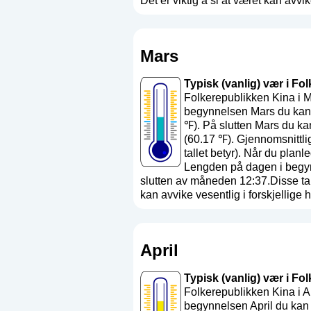
Det er viktig å si at været kan avvike
Mars
Typisk (vanlig) vær i Fo
Folkerepublikken Kina i M
begynnelsen Mars du kan 
℉). På slutten Mars du ka
(60.17 ℉). Gjennomsnittli
tallet betyr
). Når du planl
Lengden på dagen i begyn
slutten av måneden 12:37.Disse tal
kan avvike vesentlig i forskjellige hø
April
Typisk (vanlig) vær i Fol
Folkerepublikken Kina i A
begynnelsen April du kan 