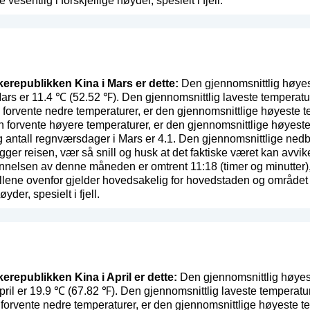
 vesentlig i forskjellige høyder, spesielt i fjell.
lkerepublikken Kina i Mars er dette:
Den gjennomsnittlig høyes
ars er 11.4 ℃ (52.52 ℉). Den gjennomsnittlig laveste temperatu
forvente nedre temperaturer, er den gjennomsnittlige høyeste t
n forvente høyere temperaturer, er den gjennomsnittlige høyest
g antall regnværsdager i Mars er 4.1. Den gjennomsnittlige ned
egger reisen, vær så snill og husk at det faktiske været kan avvi
nelsen av denne måneden er omtrent 11:18 (timer og minutter),
lene ovenfor gjelder hovedsakelig for hovedstaden og området run
yder, spesielt i fjell.
kerepublikken Kina i April er dette:
Den gjennomsnittlig høyes
pril er 19.9 ℃ (67.82 ℉). Den gjennomsnittlig laveste temperatu
forvente nedre temperaturer, er den gjennomsnittlige høyeste 