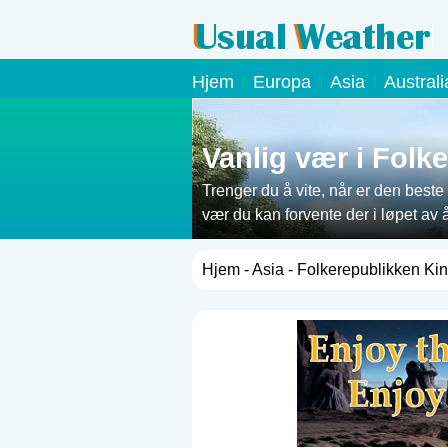
Hjem
Europa
Asia
Austral
Vanlig vær i Folk
Trenger du å vite, når er den beste 
vær du kan forvente der i løpet av å
Hjem
-
Asia
- Folkerepublikken Ki