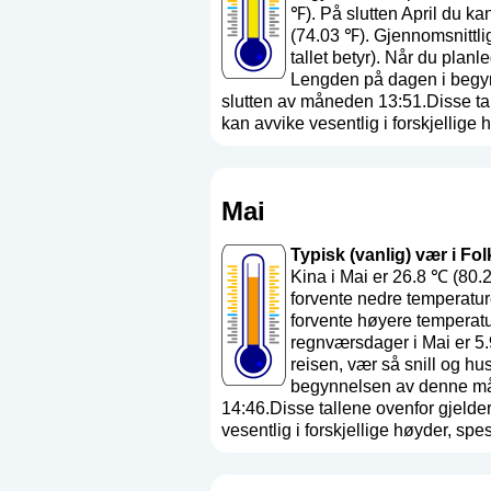
℉). På slutten April du k
(74.03 ℉). Gjennomsnittli
tallet betyr
). Når du planl
Lengden på dagen i begyn
slutten av måneden 13:51.Disse tal
kan avvike vesentlig i forskjellige hø
Mai
Typisk (vanlig) vær i Fol
Kina i Mai er 26.8 ℃ (80.
forvente nedre temperatur
forvente høyere temperatu
regnværsdager i Mai er 5
reisen, vær så snill og hu
begynnelsen av denne mån
14:46.Disse tallene ovenfor gjelder
vesentlig i forskjellige høyder, spesie