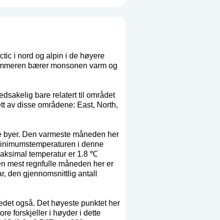
rctic i nord og alpin i de høyere
m sommeren bærer monsonen varm og
dsakelig bare relatert til området
 ett av disse områdene:
East
,
North
,
re byer. Den varmeste måneden her
 minimumstemperaturen i denne
aksimal temperatur er 1.8 ℃
n mest regnfulle måneden her er
r, den gjennomsnittlig antall
tedet også. Det høyeste punktet her
e forskjeller i høyder i dette