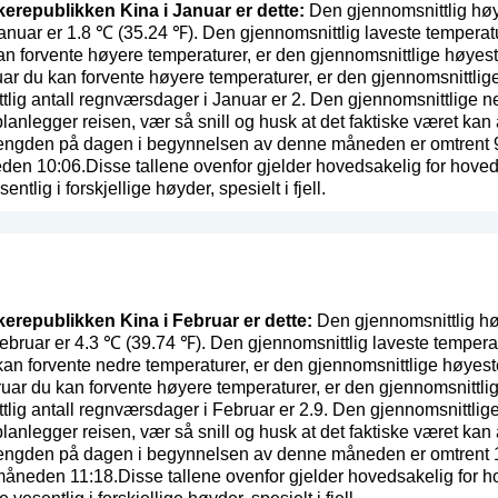
lkerepublikken Kina i Januar er dette:
Den gjennomsnittlig høy
anuar er 1.8 ℃ (35.24 ℉). Den gjennomsnittlig laveste temperat
n forvente høyere temperaturer, er den gjennomsnittlige høyes
uar du kan forvente høyere temperaturer, er den gjennomsnittlig
lig antall regnværsdager i Januar er 2. Den gjennomsnittlige n
planlegger reisen, vær så snill og husk at det faktiske været kan 
engden på dagen i begynnelsen av denne måneden er omtrent 9:2
den 10:06.Disse tallene ovenfor gjelder hovedsakelig for hoved
entlig i forskjellige høyder, spesielt i fjell.
lkerepublikken Kina i Februar er dette:
Den gjennomsnittlig hø
ebruar er 4.3 ℃ (39.74 ℉). Den gjennomsnittlig laveste tempera
an forvente nedre temperaturer, er den gjennomsnittlige høyes
ruar du kan forvente høyere temperaturer, er den gjennomsnittli
lig antall regnværsdager i Februar er 2.9. Den gjennomsnittlig
planlegger reisen, vær så snill og husk at det faktiske været kan 
engden på dagen i begynnelsen av denne måneden er omtrent 10:
måneden 11:18.Disse tallene ovenfor gjelder hovedsakelig for h