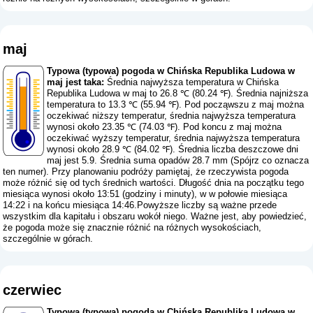
maj
Typowa (typowa) pogoda w Chińska Republika Ludowa w
maj jest taka:
Średnia najwyższa temperatura w Chińska
Republika Ludowa w maj to 26.8 ℃ (80.24 ℉). Średnia najniższa
temperatura to 13.3 ℃ (55.94 ℉). Pod począwszu z maj można
oczekiwać niższy temperatur, średnia najwyższa temperatura
wynosi około 23.35 ℃ (74.03 ℉). Pod koncu z maj można
oczekiwać wyższy temperatur, średnia najwyższa temperatura
wynosi około 28.9 ℃ (84.02 ℉). Średnia liczba deszczowe dni
maj jest 5.9. Średnia suma opadów 28.7 mm (
Spójrz co oznacza
ten numer
). Przy planowaniu podróży pamiętaj, że rzeczywista pogoda
może różnić się od tych średnich wartości. Długość dnia na początku tego
miesiąca wynosi około 13:51 (godziny i minuty), w w połowie miesiąca
14:22 i na końcu miesiąca 14:46.Powyższe liczby są ważne przede
wszystkim dla kapitału i obszaru wokół niego. Ważne jest, aby powiedzieć,
że pogoda może się znacznie różnić na różnych wysokościach,
szczególnie w górach.
czerwiec
Typowa (typowa) pogoda w Chińska Republika Ludowa w