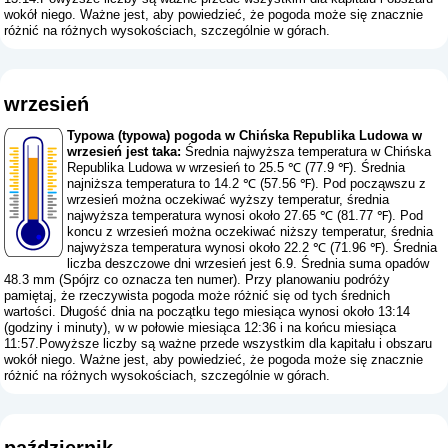
wokół niego. Ważne jest, aby powiedzieć, że pogoda może się znacznie
różnić na różnych wysokościach, szczególnie w górach.
wrzesień
Typowa (typowa) pogoda w Chińska Republika Ludowa w
wrzesień jest taka:
Średnia najwyższa temperatura w Chińska
Republika Ludowa w wrzesień to 25.5 ℃ (77.9 ℉). Średnia
najniższa temperatura to 14.2 ℃ (57.56 ℉). Pod począwszu z
wrzesień można oczekiwać wyższy temperatur, średnia
najwyższa temperatura wynosi około 27.65 ℃ (81.77 ℉). Pod
koncu z wrzesień można oczekiwać niższy temperatur, średnia
najwyższa temperatura wynosi około 22.2 ℃ (71.96 ℉). Średnia
liczba deszczowe dni wrzesień jest 6.9. Średnia suma opadów
48.3 mm (
Spójrz co oznacza ten numer
). Przy planowaniu podróży
pamiętaj, że rzeczywista pogoda może różnić się od tych średnich
wartości. Długość dnia na początku tego miesiąca wynosi około 13:14
(godziny i minuty), w w połowie miesiąca 12:36 i na końcu miesiąca
11:57.Powyższe liczby są ważne przede wszystkim dla kapitału i obszaru
wokół niego. Ważne jest, aby powiedzieć, że pogoda może się znacznie
różnić na różnych wysokościach, szczególnie w górach.
październik