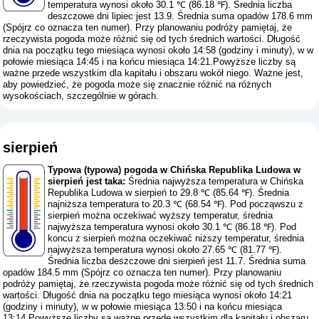
temperatura wynosi około 30.1 ℃ (86.18 ℉). Średnia liczba
deszczowe dni lipiec jest 13.9. Średnia suma opadów 178.6 mm
(
Spójrz co oznacza ten numer
). Przy planowaniu podróży pamiętaj, że
rzeczywista pogoda może różnić się od tych średnich wartości. Długość
dnia na początku tego miesiąca wynosi około 14:58 (godziny i minuty), w w
połowie miesiąca 14:45 i na końcu miesiąca 14:21.Powyższe liczby są
ważne przede wszystkim dla kapitału i obszaru wokół niego. Ważne jest,
aby powiedzieć, że pogoda może się znacznie różnić na różnych
wysokościach, szczególnie w górach.
sierpień
Typowa (typowa) pogoda w Chińska Republika Ludowa w
sierpień jest taka:
Średnia najwyższa temperatura w Chińska
Republika Ludowa w sierpień to 29.8 ℃ (85.64 ℉). Średnia
najniższa temperatura to 20.3 ℃ (68.54 ℉). Pod począwszu z
sierpień można oczekiwać wyższy temperatur, średnia
najwyższa temperatura wynosi około 30.1 ℃ (86.18 ℉). Pod
koncu z sierpień można oczekiwać niższy temperatur, średnia
najwyższa temperatura wynosi około 27.65 ℃ (81.77 ℉).
Średnia liczba deszczowe dni sierpień jest 11.7. Średnia suma
opadów 184.5 mm (
Spójrz co oznacza ten numer
). Przy planowaniu
podróży pamiętaj, że rzeczywista pogoda może różnić się od tych średnich
wartości. Długość dnia na początku tego miesiąca wynosi około 14:21
(godziny i minuty), w w połowie miesiąca 13:50 i na końcu miesiąca
13:14.Powyższe liczby są ważne przede wszystkim dla kapitału i obszaru