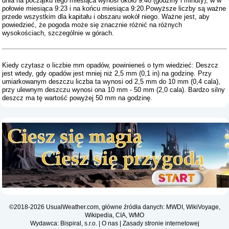
dnia na początku tego miesiąca wynosi około 9:40 (godziny i minuty), w w
połowie miesiąca 9:23 i na końcu miesiąca 9:20.Powyższe liczby są ważne
przede wszystkim dla kapitału i obszaru wokół niego. Ważne jest, aby
powiedzieć, że pogoda może się znacznie różnić na różnych
wysokościach, szczególnie w górach.
Kiedy czytasz o liczbie mm opadów, powinieneś o tym wiedzieć: Deszcz
jest wtedy, gdy opadów jest mniej niż 2,5 mm (0,1 in) na godzinę. Przy
umiarkowanym deszczu liczba ta wynosi od 2,5 mm do 10 mm (0,4 cala),
przy ulewnym deszczu wynosi ona 10 mm - 50 mm (2,0 cala). Bardzo silny
deszcz ma tę wartość powyżej 50 mm na godzinę.
©2018-2026 UsualWeather.com, główne źródła danych: MWDI, WikiVoyage,
Wikipedia, CIA, WMO
Wydawca: Bispiral, s.r.o. |
O nas
|
Zasady stronie internetowej