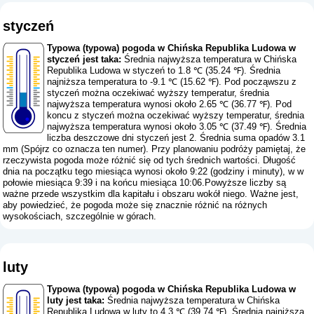
styczeń
Typowa (typowa) pogoda w Chińska Republika Ludowa w
styczeń jest taka:
Średnia najwyższa temperatura w Chińska
Republika Ludowa w styczeń to 1.8 ℃ (35.24 ℉). Średnia
najniższa temperatura to -9.1 ℃ (15.62 ℉). Pod począwszu z
styczeń można oczekiwać wyższy temperatur, średnia
najwyższa temperatura wynosi około 2.65 ℃ (36.77 ℉). Pod
koncu z styczeń można oczekiwać wyższy temperatur, średnia
najwyższa temperatura wynosi około 3.05 ℃ (37.49 ℉). Średnia
liczba deszczowe dni styczeń jest 2. Średnia suma opadów 3.1
mm (
Spójrz co oznacza ten numer
). Przy planowaniu podróży pamiętaj, że
rzeczywista pogoda może różnić się od tych średnich wartości. Długość
dnia na początku tego miesiąca wynosi około 9:22 (godziny i minuty), w w
połowie miesiąca 9:39 i na końcu miesiąca 10:06.Powyższe liczby są
ważne przede wszystkim dla kapitału i obszaru wokół niego. Ważne jest,
aby powiedzieć, że pogoda może się znacznie różnić na różnych
wysokościach, szczególnie w górach.
luty
Typowa (typowa) pogoda w Chińska Republika Ludowa w
luty jest taka:
Średnia najwyższa temperatura w Chińska
Republika Ludowa w luty to 4.3 ℃ (39.74 ℉). Średnia najniższa