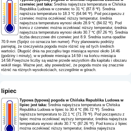
czerwiec jest taka:
Średnia najwyższa temperatura w Chińska
Republika Ludowa w czerwiec to 31 ℃ (87.8 ℉). Średnia
najniższa temperatura to 18.3 ℃ (64.94 ℉). Pod począwszu z
czerwiec można oczekiwać niższy temperatur, średnia
najwyższa temperatura wynosi około 28.9 ℃ (84.02 ℉). Pod
koncu z czerwiec można oczekiwać niższy temperatur, średnia
najwyższa temperatura wynosi około 30.7 ℃ (87.26 ℉). Średnia
liczba deszczowe dni czerwiec jest 8.9. Średnia suma opadów
70.9 mm (
Spójrz co oznacza ten numer
). Przy planowaniu podróży
pamiętaj, że rzeczywista pogoda może różnić się od tych średnich
wartości. Długość dnia na początku tego miesiąca wynosi około 14:46
(godziny i minuty), w w połowie miesiąca 14:59 i na końcu miesiąca
14:58.Powyższe liczby są ważne przede wszystkim dla kapitału i obszaru
wokół niego. Ważne jest, aby powiedzieć, że pogoda może się znacznie
różnić na różnych wysokościach, szczególnie w górach.
lipiec
Typowa (typowa) pogoda w Chińska Republika Ludowa w
lipiec jest taka:
Średnia najwyższa temperatura w Chińska
Republika Ludowa w lipiec to 30.4 ℃ (86.72 ℉). Średnia
najniższa temperatura to 22.1 ℃ (71.78 ℉). Pod począwszu z
lipiec można oczekiwać wyższy temperatur, średnia najwyższa
temperatura wynosi około 30.7 ℃ (87.26 ℉). Pod koncu z lipiec
można oczekiwać niższy temperatur, średnia najwyższa