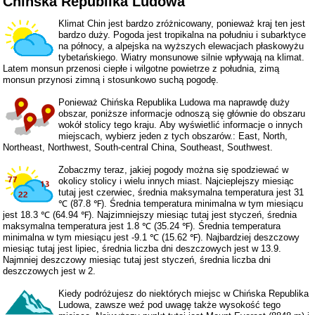
Chińska Republika Ludowa
Klimat Chin jest bardzo zróżnicowany, ponieważ kraj ten jest
bardzo duży. Pogoda jest tropikalna na południu i subarktyce
na północy, a alpejska na wyższych elewacjach płaskowyżu
tybetańskiego. Wiatry monsunowe silnie wpływają na klimat.
Latem monsun przenosi ciepłe i wilgotne powietrze z południa, zimą
monsun przynosi zimną i stosunkowo suchą pogodę.
Ponieważ Chińska Republika Ludowa ma naprawdę duży
obszar, poniższe informacje odnoszą się głównie do obszaru
wokół stolicy tego kraju. Aby wyświetlić informacje o innych
miejscach, wybierz jeden z tych obszarów.:
East
,
North
,
Northeast
,
Northwest
,
South-central China
,
Southeast
,
Southwest
.
Zobaczmy teraz, jakiej pogody można się spodziewać w
okolicy stolicy i wielu innych miast. Najcieplejszy miesiąc
tutaj jest czerwiec, średnia maksymalna temperatura jest 31
℃ (87.8 ℉). Średnia temperatura minimalna w tym miesiącu
jest 18.3 ℃ (64.94 ℉). Najzimniejszy miesiąc tutaj jest styczeń, średnia
maksymalna temperatura jest 1.8 ℃ (35.24 ℉). Średnia temperatura
minimalna w tym miesiącu jest -9.1 ℃ (15.62 ℉). Najbardziej deszczowy
miesiąc tutaj jest lipiec, średnia liczba dni deszczowych jest w 13.9.
Najmniej deszczowy miesiąc tutaj jest styczeń, średnia liczba dni
deszczowych jest w 2.
Kiedy podróżujesz do niektórych miejsc w Chińska Republika
Ludowa, zawsze weź pod uwagę także wysokość tego