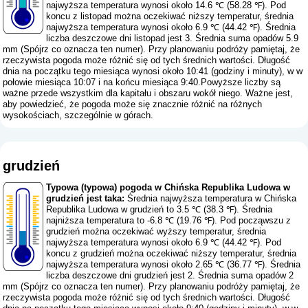
najwyższa temperatura wynosi około 14.6 ℃ (58.28 ℉). Pod
koncu z listopad można oczekiwać niższy temperatur, średnia
najwyższa temperatura wynosi około 6.9 ℃ (44.42 ℉). Średnia
liczba deszczowe dni listopad jest 3. Średnia suma opadów 5.9
mm (
Spójrz co oznacza ten numer
). Przy planowaniu podróży pamiętaj, że
rzeczywista pogoda może różnić się od tych średnich wartości. Długość
dnia na początku tego miesiąca wynosi około 10:41 (godziny i minuty), w w
połowie miesiąca 10:07 i na końcu miesiąca 9:40.Powyższe liczby są
ważne przede wszystkim dla kapitału i obszaru wokół niego. Ważne jest,
aby powiedzieć, że pogoda może się znacznie różnić na różnych
wysokościach, szczególnie w górach.
grudzień
Typowa (typowa) pogoda w Chińska Republika Ludowa w
grudzień jest taka:
Średnia najwyższa temperatura w Chińska
Republika Ludowa w grudzień to 3.5 ℃ (38.3 ℉). Średnia
najniższa temperatura to -6.8 ℃ (19.76 ℉). Pod począwszu z
grudzień można oczekiwać wyższy temperatur, średnia
najwyższa temperatura wynosi około 6.9 ℃ (44.42 ℉). Pod
koncu z grudzień można oczekiwać niższy temperatur, średnia
najwyższa temperatura wynosi około 2.65 ℃ (36.77 ℉). Średnia
liczba deszczowe dni grudzień jest 2. Średnia suma opadów 2
mm (
Spójrz co oznacza ten numer
). Przy planowaniu podróży pamiętaj, że
rzeczywista pogoda może różnić się od tych średnich wartości. Długość