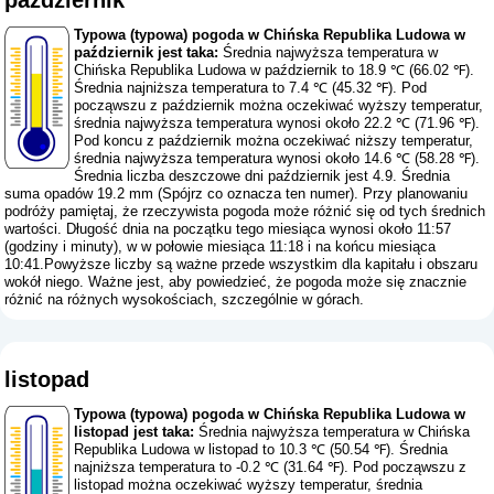
Typowa (typowa) pogoda w Chińska Republika Ludowa w
październik jest taka:
Średnia najwyższa temperatura w
Chińska Republika Ludowa w październik to 18.9 ℃ (66.02 ℉).
Średnia najniższa temperatura to 7.4 ℃ (45.32 ℉). Pod
począwszu z październik można oczekiwać wyższy temperatur,
średnia najwyższa temperatura wynosi około 22.2 ℃ (71.96 ℉).
Pod koncu z październik można oczekiwać niższy temperatur,
średnia najwyższa temperatura wynosi około 14.6 ℃ (58.28 ℉).
Średnia liczba deszczowe dni październik jest 4.9. Średnia
suma opadów 19.2 mm (
Spójrz co oznacza ten numer
). Przy planowaniu
podróży pamiętaj, że rzeczywista pogoda może różnić się od tych średnich
wartości. Długość dnia na początku tego miesiąca wynosi około 11:57
(godziny i minuty), w w połowie miesiąca 11:18 i na końcu miesiąca
10:41.Powyższe liczby są ważne przede wszystkim dla kapitału i obszaru
wokół niego. Ważne jest, aby powiedzieć, że pogoda może się znacznie
różnić na różnych wysokościach, szczególnie w górach.
listopad
Typowa (typowa) pogoda w Chińska Republika Ludowa w
listopad jest taka:
Średnia najwyższa temperatura w Chińska
Republika Ludowa w listopad to 10.3 ℃ (50.54 ℉). Średnia
najniższa temperatura to -0.2 ℃ (31.64 ℉). Pod począwszu z
listopad można oczekiwać wyższy temperatur, średnia