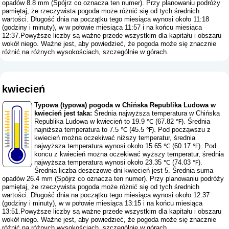
opadów 8.8 mm (
Spójrz co oznacza ten numer
). Przy planowaniu podróży
pamiętaj, że rzeczywista pogoda może różnić się od tych średnich
wartości. Długość dnia na początku tego miesiąca wynosi około 11:18
(godziny i minuty), w w połowie miesiąca 11:57 i na końcu miesiąca
12:37.Powyższe liczby są ważne przede wszystkim dla kapitału i obszaru
wokół niego. Ważne jest, aby powiedzieć, że pogoda może się znacznie
różnić na różnych wysokościach, szczególnie w górach.
kwiecień
Typowa (typowa) pogoda w Chińska Republika Ludowa w
kwiecień jest taka:
Średnia najwyższa temperatura w Chińska
Republika Ludowa w kwiecień to 19.9 ℃ (67.82 ℉). Średnia
najniższa temperatura to 7.5 ℃ (45.5 ℉). Pod począwszu z
kwiecień można oczekiwać niższy temperatur, średnia
najwyższa temperatura wynosi około 15.65 ℃ (60.17 ℉). Pod
koncu z kwiecień można oczekiwać wyższy temperatur, średnia
najwyższa temperatura wynosi około 23.35 ℃ (74.03 ℉).
Średnia liczba deszczowe dni kwiecień jest 5. Średnia suma
opadów 26.4 mm (
Spójrz co oznacza ten numer
). Przy planowaniu podróży
pamiętaj, że rzeczywista pogoda może różnić się od tych średnich
wartości. Długość dnia na początku tego miesiąca wynosi około 12:37
(godziny i minuty), w w połowie miesiąca 13:15 i na końcu miesiąca
13:51.Powyższe liczby są ważne przede wszystkim dla kapitału i obszaru
wokół niego. Ważne jest, aby powiedzieć, że pogoda może się znacznie
różnić na różnych wysokościach, szczególnie w górach.