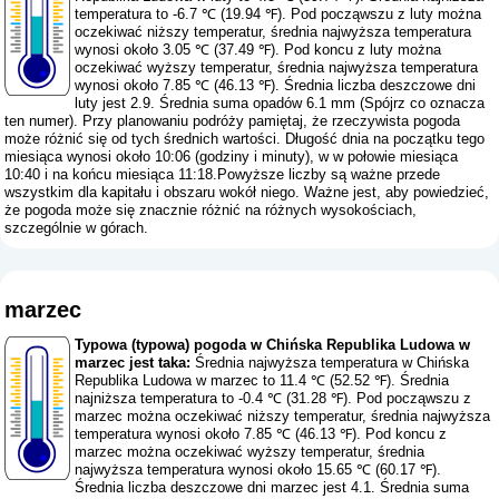
temperatura to -6.7 ℃ (19.94 ℉). Pod począwszu z luty można
oczekiwać niższy temperatur, średnia najwyższa temperatura
wynosi około 3.05 ℃ (37.49 ℉). Pod koncu z luty można
oczekiwać wyższy temperatur, średnia najwyższa temperatura
wynosi około 7.85 ℃ (46.13 ℉). Średnia liczba deszczowe dni
luty jest 2.9. Średnia suma opadów 6.1 mm (
Spójrz co oznacza
ten numer
). Przy planowaniu podróży pamiętaj, że rzeczywista pogoda
może różnić się od tych średnich wartości. Długość dnia na początku tego
miesiąca wynosi około 10:06 (godziny i minuty), w w połowie miesiąca
10:40 i na końcu miesiąca 11:18.Powyższe liczby są ważne przede
wszystkim dla kapitału i obszaru wokół niego. Ważne jest, aby powiedzieć,
że pogoda może się znacznie różnić na różnych wysokościach,
szczególnie w górach.
marzec
Typowa (typowa) pogoda w Chińska Republika Ludowa w
marzec jest taka:
Średnia najwyższa temperatura w Chińska
Republika Ludowa w marzec to 11.4 ℃ (52.52 ℉). Średnia
najniższa temperatura to -0.4 ℃ (31.28 ℉). Pod począwszu z
marzec można oczekiwać niższy temperatur, średnia najwyższa
temperatura wynosi około 7.85 ℃ (46.13 ℉). Pod koncu z
marzec można oczekiwać wyższy temperatur, średnia
najwyższa temperatura wynosi około 15.65 ℃ (60.17 ℉).
Średnia liczba deszczowe dni marzec jest 4.1. Średnia suma