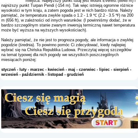
miejsca. Najwyższy punkt tutaj jest Mount Everest (8848 m) i
najniższy punkt Turpan Pendi (-154 m). Tak więc istnieją ogromne różnice
wysokości w tym kraju, a zatem pogoda jest w nich bardzo różna. Należy
pamiętać, że temperatura zwykle spada o 1.2 - 1.9 ℃ (2.2 - 3.5 ℉) na 200
m (656 ft), w zależności od innych warunków. (I powinniśmy dodać, że w
bardzo szczególnym stanie zwanym inwersją termiczną nawet temperatura
może być wyższa na wyższych wysokościach).
Należy pamiętać, że nie jest to prognoza pogody, ale informacja o zwykłej
pogodzie (średnia). To powinno pomóc Ci zdecydować, kiedy najlepiej
wybrać się na Chińska Republika Ludowa. Przeczytaj więcej szczegółów
na temat typowej dla nich pogody we wszystkich poszczególnych
miesiącach poniżej:
styczeń
-
luty
-
marzec
-
kwiecień
-
maj
-
czerwiec
-
lipiec
-
sierpień
-
wrzesień
-
październik
-
listopad
-
grudzień