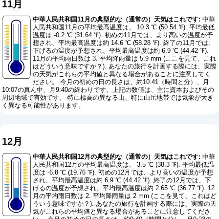
11月
中華人民共和国11月の典型的な（通常の）天気はこれです:
中華
人民共和国11月の平均最高温度は、 10.3 ℃ (50.54 ℉). 平均最低
温度は -0.2 ℃ (31.64 ℉). 初めの11月では、より高いの温度が予
想され、平均最高温度は約 14.6 ℃ (58.28 ℉). 終了の11月では、
下げるの温度が予想され、平均最高温度は約 6.9 ℃ (44.42 ℉).
11月の平均雨日数は 3. 平均降雨量は 5.9 mm (
ここを見て、これ
はどういう意味ですか？
). あなたの旅行を計画する際には、実際
の天気がこれらの平均値と異なる場合があることに注意してく
ださい。 今月の初めの日の長さは、約10:41（時間と分）、月
10:07の真ん中、月9:40の終わりです。上記の数値は、主に資本およびその
周辺地域で有効です。 特に標高の異なる山、特に山岳地帯では気象が大き
く異なる可能性があります。
12月
中華人民共和国12月の典型的な（通常の）天気はこれです:
中華
人民共和国12月の平均最高温度は、 3.5 ℃ (38.3 ℉). 平均最低温
度は -6.8 ℃ (19.76 ℉). 初めの12月では、より高いの温度が予想
され、平均最高温度は約 6.9 ℃ (44.42 ℉). 終了の12月では、下
げるの温度が予想され、平均最高温度は約 2.65 ℃ (36.77 ℉). 12
月の平均雨日数は 2. 平均降雨量は 2 mm (
ここを見て、これはど
ういう意味ですか？
). あなたの旅行を計画する際には、実際の天
気がこれらの平均値と異なる場合があることに注意してくださ