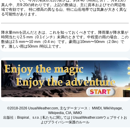
い。 今月の初めの日の長さは、約9:40（時間と分）、月9:23の
真ん中、月9:20の終わりです。上記の数値は、主に資本およびその周辺地
域で有効です。 特に標高の異なる山、特に山岳地帯では気象が大きく異な
る可能性があります。
降水量mmを読んだときは、これを知っておくべきです。降雨量が降水量が
時間当たり2.5 mm（0.1インチ）未満のときです。中程度の雨の場合、この
数値は2.5 mm〜10 mm（0.4 in）です。豪雨は10mm〜50mm（2.0in）で
す。激しい雨は50mm /時以上です。
©2018-2026 UsualWeather.com, 主なデータソース： MWDI, WikiVoyage,
Wikipedia, CIA, WMO
出版社：Bispiral、s.r.o. |
私たちに関しては
|
UsualWeather.comウェブサイトお
よびプライバシー保護のルール