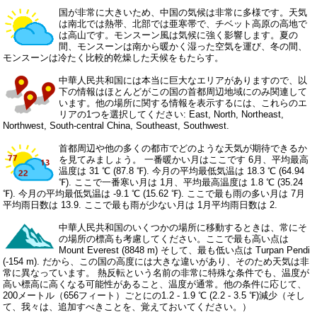
国が非常に大きいため、中国の気候は非常に多様です。天気
は南北では熱帯、北部では亜寒帯で、チベット高原の高地で
は高山です。モンスーン風は気候に強く影響します。夏の
間、モンスーンは南から暖かく湿った空気を運び、冬の間、
モンスーンは冷たく比較的乾燥した天候をもたらす。
中華人民共和国には本当に巨大なエリアがありますので、以
下の情報はほとんどがこの国の首都周辺地域にのみ関連して
います。他の場所に関する情報を表示するには、これらのエ
リアの1つを選択してください:
East
,
North
,
Northeast
,
Northwest
,
South-central China
,
Southeast
,
Southwest
.
首都周辺や他の多くの都市でどのような天気が期待できるか
を見てみましょう。 一番暖かい月はここです 6月、平均最高
温度は 31 ℃ (87.8 ℉). 今月の平均最低気温は 18.3 ℃ (64.94
℉). ここで一番寒い月は 1月、平均最高温度は 1.8 ℃ (35.24
℉). 今月の平均最低気温は -9.1 ℃ (15.62 ℉). ここで最も雨の多い月は 7月
平均雨日数は 13.9. ここで最も雨が少ない月は 1月平均雨日数は 2.
中華人民共和国のいくつかの場所に移動するときは、常にそ
の場所の標高も考慮してください。ここで最も高い点は
Mount Everest (8848 m) そして、最も低い点は Turpan Pendi
(-154 m). だから、この国の高度には大きな違いがあり、そのため天気は非
常に異なっています。 熱反転という名前の非常に特殊な条件でも、温度が
高い標高に高くなる可能性があること、温度が通常。他の条件に応じて、
200メートル（656フィート）ごとにの1.2 - 1.9 ℃ (2.2 - 3.5 ℉)減少（そし
て、我々は、追加すべきことを、覚えておいてください。）