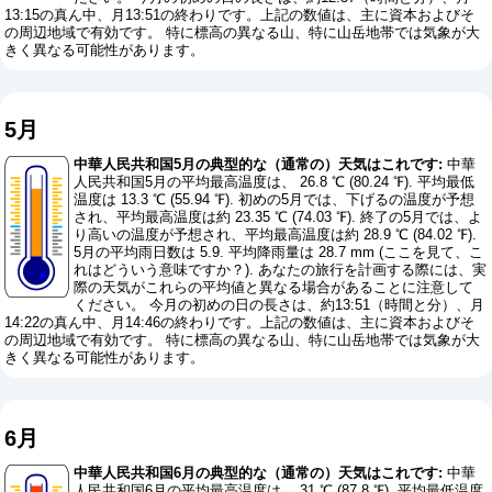
13:15の真ん中、月13:51の終わりです。上記の数値は、主に資本およびそ
の周辺地域で有効です。 特に標高の異なる山、特に山岳地帯では気象が大
きく異なる可能性があります。
5月
中華人民共和国5月の典型的な（通常の）天気はこれです:
中華
人民共和国5月の平均最高温度は、 26.8 ℃ (80.24 ℉). 平均最低
温度は 13.3 ℃ (55.94 ℉). 初めの5月では、下げるの温度が予想
され、平均最高温度は約 23.35 ℃ (74.03 ℉). 終了の5月では、よ
り高いの温度が予想され、平均最高温度は約 28.9 ℃ (84.02 ℉).
5月の平均雨日数は 5.9. 平均降雨量は 28.7 mm (
ここを見て、こ
れはどういう意味ですか？
). あなたの旅行を計画する際には、実
際の天気がこれらの平均値と異なる場合があることに注意して
ください。 今月の初めの日の長さは、約13:51（時間と分）、月
14:22の真ん中、月14:46の終わりです。上記の数値は、主に資本およびそ
の周辺地域で有効です。 特に標高の異なる山、特に山岳地帯では気象が大
きく異なる可能性があります。
6月
中華人民共和国6月の典型的な（通常の）天気はこれです:
中華
人民共和国6月の平均最高温度は、 31 ℃ (87.8 ℉). 平均最低温度