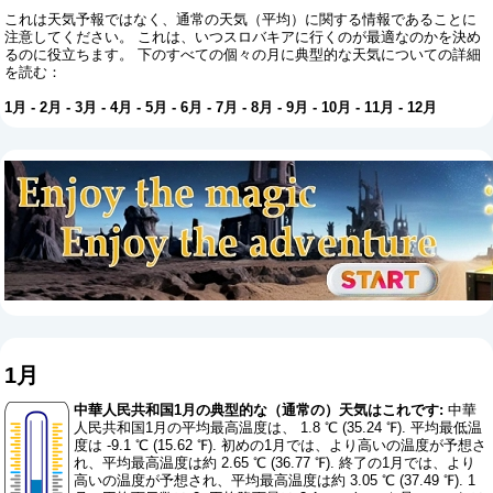
これは天気予報ではなく、通常の天気（平均）に関する情報であることに
注意してください。 これは、いつスロバキアに行くのが最適なのかを決め
るのに役立ちます。 下のすべての個々の月に典型的な天気についての詳細
を読む：
1月
-
2月
-
3月
-
4月
-
5月
-
6月
-
7月
-
8月
-
9月
-
10月
-
11月
-
12月
1月
中華人民共和国1月の典型的な（通常の）天気はこれです:
中華
人民共和国1月の平均最高温度は、 1.8 ℃ (35.24 ℉). 平均最低温
度は -9.1 ℃ (15.62 ℉). 初めの1月では、より高いの温度が予想さ
れ、平均最高温度は約 2.65 ℃ (36.77 ℉). 終了の1月では、より
高いの温度が予想され、平均最高温度は約 3.05 ℃ (37.49 ℉). 1