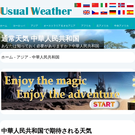
ホーム
ヨーロッパ
アジア
オーストラリア & オセアニア
アフリカ
北アメリカ
中央アメリカ
南アメリカ
通常天気 中華人民共和国
あなたは知っておく必要がありますか？中華人民共和国
に行くのに最適な時はいつですか？ここで一年のうちに
ホーム
-
アジア
- 中華人民共和国
何が期待できるでしょうか。
中華人民共和国で期待される天気