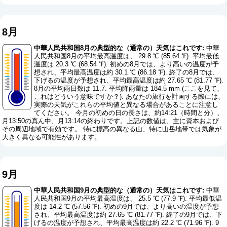
8月
中華人民共和国8月の典型的な（通常の）天気はこれです:
中華
人民共和国8月の平均最高温度は、 29.8 ℃ (85.64 ℉). 平均最低
温度は 20.3 ℃ (68.54 ℉). 初めの8月では、より高いの温度が予
想され、平均最高温度は約 30.1 ℃ (86.18 ℉). 終了の8月では、
下げるの温度が予想され、平均最高温度は約 27.65 ℃ (81.77 ℉).
8月の平均雨日数は 11.7. 平均降雨量は 184.5 mm (
ここを見て、
これはどういう意味ですか？
). あなたの旅行を計画する際には、
実際の天気がこれらの平均値と異なる場合があることに注意し
てください。 今月の初めの日の長さは、約14:21（時間と分）、
月13:50の真ん中、月13:14の終わりです。上記の数値は、主に資本および
その周辺地域で有効です。 特に標高の異なる山、特に山岳地帯では気象が
大きく異なる可能性があります。
9月
中華人民共和国9月の典型的な（通常の）天気はこれです:
中華
人民共和国9月の平均最高温度は、 25.5 ℃ (77.9 ℉). 平均最低温
度は 14.2 ℃ (57.56 ℉). 初めの9月では、より高いの温度が予想
され、平均最高温度は約 27.65 ℃ (81.77 ℉). 終了の9月では、下
げるの温度が予想され、平均最高温度は約 22.2 ℃ (71.96 ℉). 9