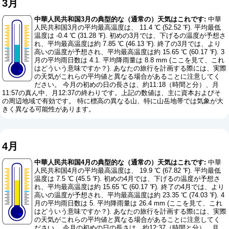
3月
中華人民共和国3月の典型的な（通常の）天気はこれです:
中華
人民共和国3月の平均最高温度は、 11.4 ℃ (52.52 ℉). 平均最低
温度は -0.4 ℃ (31.28 ℉). 初めの3月では、下げるの温度が予想さ
れ、平均最高温度は約 7.85 ℃ (46.13 ℉). 終了の3月では、より
高いの温度が予想され、平均最高温度は約 15.65 ℃ (60.17 ℉). 3
月の平均雨日数は 4.1. 平均降雨量は 8.8 mm (
ここを見て、これ
はどういう意味ですか？
). あなたの旅行を計画する際には、実際
の天気がこれらの平均値と異なる場合があることに注意してく
ださい。 今月の初めの日の長さは、約11:18（時間と分）、月
11:57の真ん中、月12:37の終わりです。上記の数値は、主に資本およびそ
の周辺地域で有効です。 特に標高の異なる山、特に山岳地帯では気象が大
きく異なる可能性があります。
4月
中華人民共和国4月の典型的な（通常の）天気はこれです:
中華
人民共和国4月の平均最高温度は、 19.9 ℃ (67.82 ℉). 平均最低
温度は 7.5 ℃ (45.5 ℉). 初めの4月では、下げるの温度が予想さ
れ、平均最高温度は約 15.65 ℃ (60.17 ℉). 終了の4月では、より
高いの温度が予想され、平均最高温度は約 23.35 ℃ (74.03 ℉). 4
月の平均雨日数は 5. 平均降雨量は 26.4 mm (
ここを見て、これ
はどういう意味ですか？
). あなたの旅行を計画する際には、実際
の天気がこれらの平均値と異なる場合があることに注意してく
ださい。 今月の初めの日の長さは、約12:37（時間と分）、月