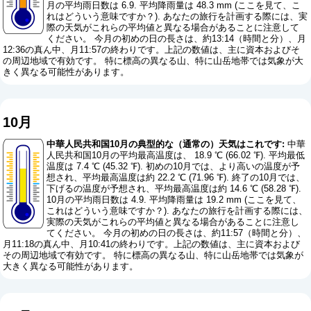
月の平均雨日数は 6.9. 平均降雨量は 48.3 mm (
ここを見て、こ
れはどういう意味ですか？
). あなたの旅行を計画する際には、実
際の天気がこれらの平均値と異なる場合があることに注意して
ください。 今月の初めの日の長さは、約13:14（時間と分）、月
12:36の真ん中、月11:57の終わりです。上記の数値は、主に資本およびそ
の周辺地域で有効です。 特に標高の異なる山、特に山岳地帯では気象が大
きく異なる可能性があります。
10月
中華人民共和国10月の典型的な（通常の）天気はこれです:
中華
人民共和国10月の平均最高温度は、 18.9 ℃ (66.02 ℉). 平均最低
温度は 7.4 ℃ (45.32 ℉). 初めの10月では、より高いの温度が予
想され、平均最高温度は約 22.2 ℃ (71.96 ℉). 終了の10月では、
下げるの温度が予想され、平均最高温度は約 14.6 ℃ (58.28 ℉).
10月の平均雨日数は 4.9. 平均降雨量は 19.2 mm (
ここを見て、
これはどういう意味ですか？
). あなたの旅行を計画する際には、
実際の天気がこれらの平均値と異なる場合があることに注意し
てください。 今月の初めの日の長さは、約11:57（時間と分）、
月11:18の真ん中、月10:41の終わりです。上記の数値は、主に資本および
その周辺地域で有効です。 特に標高の異なる山、特に山岳地帯では気象が
大きく異なる可能性があります。