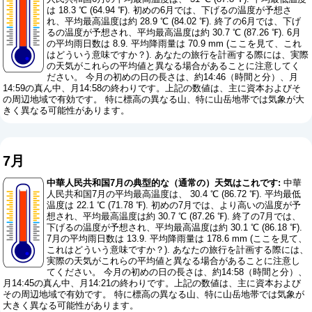
は 18.3 ℃ (64.94 ℉). 初めの6月では、下げるの温度が予想さ
れ、平均最高温度は約 28.9 ℃ (84.02 ℉). 終了の6月では、下げ
るの温度が予想され、平均最高温度は約 30.7 ℃ (87.26 ℉). 6月
の平均雨日数は 8.9. 平均降雨量は 70.9 mm (
ここを見て、これ
はどういう意味ですか？
). あなたの旅行を計画する際には、実際
の天気がこれらの平均値と異なる場合があることに注意してく
ださい。 今月の初めの日の長さは、約14:46（時間と分）、月
14:59の真ん中、月14:58の終わりです。上記の数値は、主に資本およびそ
の周辺地域で有効です。 特に標高の異なる山、特に山岳地帯では気象が大
きく異なる可能性があります。
7月
中華人民共和国7月の典型的な（通常の）天気はこれです:
中華
人民共和国7月の平均最高温度は、 30.4 ℃ (86.72 ℉). 平均最低
温度は 22.1 ℃ (71.78 ℉). 初めの7月では、より高いの温度が予
想され、平均最高温度は約 30.7 ℃ (87.26 ℉). 終了の7月では、
下げるの温度が予想され、平均最高温度は約 30.1 ℃ (86.18 ℉).
7月の平均雨日数は 13.9. 平均降雨量は 178.6 mm (
ここを見て、
これはどういう意味ですか？
). あなたの旅行を計画する際には、
実際の天気がこれらの平均値と異なる場合があることに注意し
てください。 今月の初めの日の長さは、約14:58（時間と分）、
月14:45の真ん中、月14:21の終わりです。上記の数値は、主に資本および
その周辺地域で有効です。 特に標高の異なる山、特に山岳地帯では気象が
大きく異なる可能性があります。