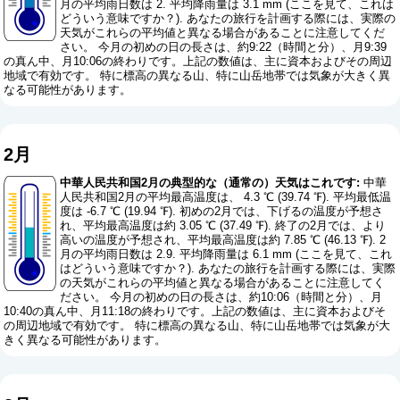
月の平均雨日数は 2. 平均降雨量は 3.1 mm (
ここを見て、これは
どういう意味ですか？
). あなたの旅行を計画する際には、実際の
天気がこれらの平均値と異なる場合があることに注意してくだ
さい。 今月の初めの日の長さは、約9:22（時間と分）、月9:39
の真ん中、月10:06の終わりです。上記の数値は、主に資本およびその周辺
地域で有効です。 特に標高の異なる山、特に山岳地帯では気象が大きく異
なる可能性があります。
2月
中華人民共和国2月の典型的な（通常の）天気はこれです:
中華
人民共和国2月の平均最高温度は、 4.3 ℃ (39.74 ℉). 平均最低温
度は -6.7 ℃ (19.94 ℉). 初めの2月では、下げるの温度が予想さ
れ、平均最高温度は約 3.05 ℃ (37.49 ℉). 終了の2月では、より
高いの温度が予想され、平均最高温度は約 7.85 ℃ (46.13 ℉). 2
月の平均雨日数は 2.9. 平均降雨量は 6.1 mm (
ここを見て、これ
はどういう意味ですか？
). あなたの旅行を計画する際には、実際
の天気がこれらの平均値と異なる場合があることに注意してく
ださい。 今月の初めの日の長さは、約10:06（時間と分）、月
10:40の真ん中、月11:18の終わりです。上記の数値は、主に資本およびそ
の周辺地域で有効です。 特に標高の異なる山、特に山岳地帯では気象が大
きく異なる可能性があります。