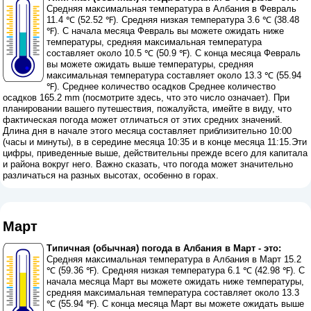
Средняя максимальная температура в Албания в Февраль
11.4 ℃ (52.52 ℉). Средняя низкая температура 3.6 ℃ (38.48
℉). С начала месяца Февраль вы можете ожидать ниже
температуры, средняя максимальная температура
составляет около 10.5 ℃ (50.9 ℉). С конца месяца Февраль
вы можете ожидать выше температуры, средняя
максимальная температура составляет около 13.3 ℃ (55.94
℉). Среднее количество осадков Среднее количество
осадков 165.2 mm (
посмотрите здесь, что это число означает
). При
планировании вашего путешествия, пожалуйста, имейте в виду, что
фактическая погода может отличаться от этих средних значений.
Длина дня в начале этого месяца составляет приблизительно 10:00
(часы и минуты), в в середине месяца 10:35 и в конце месяца 11:15.Эти
цифры, приведенные выше, действительны прежде всего для капитала
и района вокруг него. Важно сказать, что погода может значительно
различаться на разных высотах, особенно в горах.
Март
Типичная (обычная) погода в Албания в Март - это:
Средняя максимальная температура в Албания в Март 15.2
℃ (59.36 ℉). Средняя низкая температура 6.1 ℃ (42.98 ℉). С
начала месяца Март вы можете ожидать ниже температуры,
средняя максимальная температура составляет около 13.3
℃ (55.94 ℉). С конца месяца Март вы можете ожидать выше