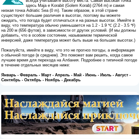
всегда учитывайте высоту места. Самая высокая точка
здесь Maja e Korabit (Golem Korab) (2764 m) и самая
низкая точка Adriatic Sea (0 m). Таким образом, в этой стране
существуют большие различия в высотах, поэтому вы можете
ожидать, что погода будет отличаться и на разных высотах. Имейте в
виду, что температура обычно уменьшается на 1.2 - 1.9 ℃ (2.2 - 3.5 ℉)
на 200 м (656 футов), в зависимости от других условий. (И мы должны
добавить, что в особом состоянии, называемом термической
инверсией, даже температура может быть выше на больших высотах.)
Пожалуйста, имейте в виду, что это не прогноз погоды, а информация
о обычной погоде (в среднем). Это поможет вам решить, когда самое
лучшее время для перехода на Албания. Подробнее о типичной погоде
в течение отдельных месяцев ниже:
Январь
-
Февраль
-
Март
-
Апрель
-
Май
-
Июнь
-
Июль
-
Август
-
Сентябрь
-
Октябрь
-
Ноябрь
-
Декабрь