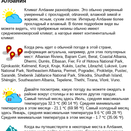
Албания
Климат Албании разнообразен. Это обычно умеренный
умеренный с прохладной, облачной, влажной зимой и
жарким, ясным, сухим летом. Интерьер Албании более
прохладный и влажный. В более подробном виде вы
можете видеть, что прибрежные низины обычно имеют
среднеземноморский климат, а нагорье имеет континентальный
климат.
Когда речь идет о обычной погоде в этой стране,
информация актуальна, например, для этих популярных
мест: Albanian Riviera, Bajram Curri, Berat, Coastal Albania,
Dhermi, Durrës, Elbasan, Fier, Fir of Hotova National Park,
Gjirokastër, Kelmend, Korçë, Kruje, Kukës, Lezhe, Librazhd, Lukovë, Lure
National Park, Northeastern Albania, Permet, Pogradec, Prokletije, Pustec,
Sarandë, Shebenik Jabllanice National Park, Shkodra, Shurdhah Island,
Shëngjin, Southeastern Albania, Tepelene, Thethi, Tirana, Vlorë, Vuno.
Давайте посмотрим, какую погоду вы можете ожидать в
районе вокруг столицы и во многих других городах.
Самый теплый месяц здесь Июль, средняя максимальная
температура 32.3 ℃ (90.14 ℉). Средняя минимальная
температура в этом месяце - 21.1 ℃ (69.98 ℉). Самый холодный месяц
здесь Январь, средняя максимальная температура 9.6 ℃ (49.28 ℉).
Средняя минимальная температура в этом месяце - 1.7 ℃ (35.06 ℉).
Когда вы путешествуете в некоторые места в Албания,