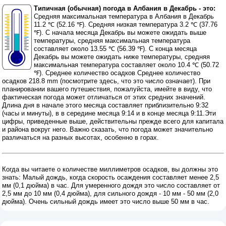
Типичная (обычная) погода в Албания в Декабрь - это:
Средняя максимальная температура в Албания в Декабрь
11.2 ℃ (52.16 ℉). Средняя низкая температура 3.2 ℃ (37.76
℉). С начала месяца Декабрь вы можете ожидать выше
температуры, средняя максимальная температура
составляет около 13.55 ℃ (56.39 ℉). С конца месяца
Декабрь вы можете ожидать ниже температуры, средняя
максимальная температура составляет около 10.4 ℃ (50.72
℉). Среднее количество осадков Среднее количество
осадков 218.8 mm (
посмотрите здесь, что это число означает
). При
планировании вашего путешествия, пожалуйста, имейте в виду, что
фактическая погода может отличаться от этих средних значений.
Длина дня в начале этого месяца составляет приблизительно 9:32
(часы и минуты), в в середине месяца 9:14 и в конце месяца 9:11.Эти
цифры, приведенные выше, действительны прежде всего для капитала
и района вокруг него. Важно сказать, что погода может значительно
различаться на разных высотах, особенно в горах.
Когда вы читаете о количестве миллиметров осадков, вы должны это
знать: Малый дождь, когда скорость осаждения составляет менее 2,5
мм (0,1 дюйма) в час. Для умеренного дождя это число составляет от
2,5 мм до 10 мм (0,4 дюйма), для сильного дождя - 10 мм - 50 мм (2,0
дюйма). Очень сильный дождь имеет это число выше 50 мм в час.