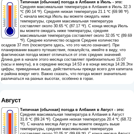
Типичная (обычная) погода в Албания в Июль - это:
Средняя максимальная температура в Албания в Июль 32.3
℃ (90.14 ℉). Средняя низкая температура 21.1 ℃ (69.98 ℉).
С начала месяца Июль вы можете ожидать ниже
температуры, средняя максимальная температура
составляет около 30.65 ℃ (87.17 ℉). С конца месяца Июль
вы можете ожидать ниже температуры, средняя
максимальная температура составляет около 32.05 ℃ (89.69
℉). Среднее количество осадков Среднее количество
осадков 37 mm (
посмотрите здесь, что это число означает
). При
планировании вашего путешествия, пожалуйста, имейте в виду, что
фактическая погода может отличаться от этих средних значений.
Длина дня в начале этого месяца составляет приблизительно 15:07
(часы и минуты), в в середине месяца 14:53 и в конце месяца 14:28.Эти
цифры, приведенные выше, действительны прежде всего для капитала
и района вокруг него. Важно сказать, что погода может значительно
различаться на разных высотах, особенно в горах.
Август
Типичная (обычная) погода в Албания в Август - это:
Средняя максимальная температура в Албания в Август
31.8 ℃ (89.24 ℉). Средняя низкая температура 20.4 ℃ (68.72
℉). С начала месяца Август вы можете ожидать выше
температуры, средняя максимальная температура
составляет около 32.05 ℃ (89.69 ℉). С конца месяца Август