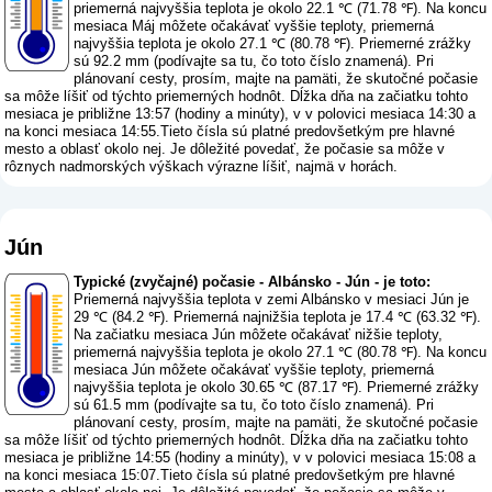
priemerná najvyššia teplota je okolo 22.1 ℃ (71.78 ℉). Na koncu
mesiaca Máj môžete očakávať vyššie teploty, priemerná
najvyššia teplota je okolo 27.1 ℃ (80.78 ℉). Priemerné zrážky
sú 92.2 mm (
podívajte sa tu, čo toto číslo znamená
). Pri
plánovaní cesty, prosím, majte na pamäti, že skutočné počasie
sa môže líšiť od týchto priemerných hodnôt. Dĺžka dňa na začiatku tohto
mesiaca je približne 13:57 (hodiny a minúty), v v polovici mesiaca 14:30 a
na konci mesiaca 14:55.Tieto čísla sú platné predovšetkým pre hlavné
mesto a oblasť okolo nej. Je dôležité povedať, že počasie sa môže v
rôznych nadmorských výškach výrazne líšiť, najmä v horách.
Jún
Typické (zvyčajné) počasie - Albánsko - Jún - je toto:
Priemerná najvyššia teplota v zemi Albánsko v mesiaci Jún je
29 ℃ (84.2 ℉). Priemerná najnižšia teplota je 17.4 ℃ (63.32 ℉).
Na začiatku mesiaca Jún môžete očakávať nižšie teploty,
priemerná najvyššia teplota je okolo 27.1 ℃ (80.78 ℉). Na koncu
mesiaca Jún môžete očakávať vyššie teploty, priemerná
najvyššia teplota je okolo 30.65 ℃ (87.17 ℉). Priemerné zrážky
sú 61.5 mm (
podívajte sa tu, čo toto číslo znamená
). Pri
plánovaní cesty, prosím, majte na pamäti, že skutočné počasie
sa môže líšiť od týchto priemerných hodnôt. Dĺžka dňa na začiatku tohto
mesiaca je približne 14:55 (hodiny a minúty), v v polovici mesiaca 15:08 a
na konci mesiaca 15:07.Tieto čísla sú platné predovšetkým pre hlavné