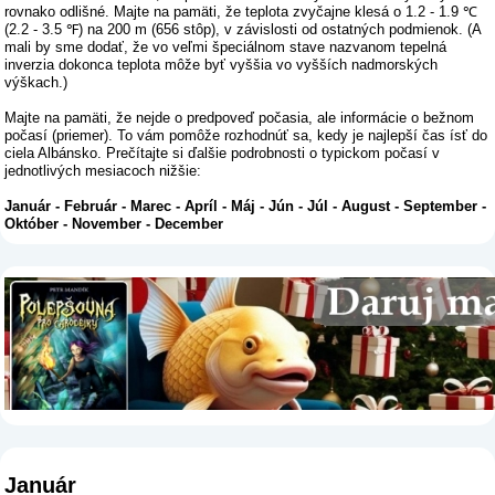
rovnako odlišné. Majte na pamäti, že teplota zvyčajne klesá o 1.2 - 1.9 ℃
(2.2 - 3.5 ℉) na 200 m (656 stôp), v závislosti od ostatných podmienok. (A
mali by sme dodať, že vo veľmi špeciálnom stave nazvanom tepelná
inverzia dokonca teplota môže byť vyššia vo vyšších nadmorských
výškach.)
Majte na pamäti, že nejde o predpoveď počasia, ale informácie o bežnom
počasí (priemer). To vám pomôže rozhodnúť sa, kedy je najlepší čas ísť do
ciela Albánsko. Prečítajte si ďalšie podrobnosti o typickom počasí v
jednotlivých mesiacoch nižšie:
Január
-
Február
-
Marec
-
Apríl
-
Máj
-
Jún
-
Júl
-
August
-
September
-
Október
-
November
-
December
Január