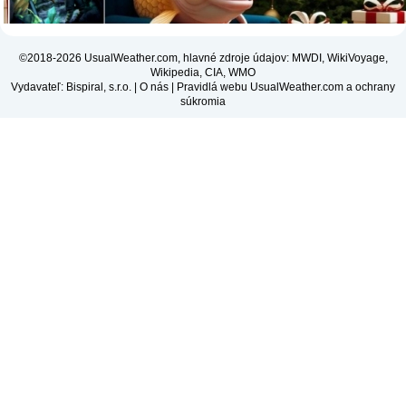
©2018-2026 UsualWeather.com, hlavné zdroje údajov: MWDI, WikiVoyage,
Wikipedia, CIA, WMO
Vydavateľ: Bispiral, s.r.o. |
O nás
|
Pravidlá webu UsualWeather.com a ochrany
súkromia