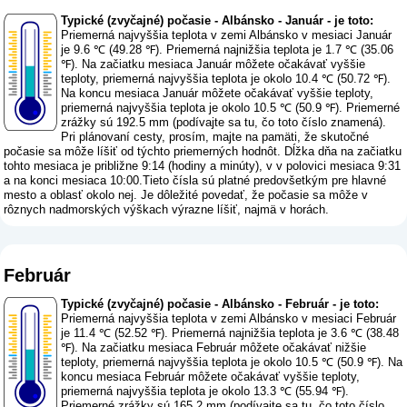
Typické (zvyčajné) počasie - Albánsko - Január - je toto:
Priemerná najvyššia teplota v zemi Albánsko v mesiaci Január
je 9.6 ℃ (49.28 ℉). Priemerná najnižšia teplota je 1.7 ℃ (35.06
℉). Na začiatku mesiaca Január môžete očakávať vyššie
teploty, priemerná najvyššia teplota je okolo 10.4 ℃ (50.72 ℉).
Na koncu mesiaca Január môžete očakávať vyššie teploty,
priemerná najvyššia teplota je okolo 10.5 ℃ (50.9 ℉). Priemerné
zrážky sú 192.5 mm (
podívajte sa tu, čo toto číslo znamená
).
Pri plánovaní cesty, prosím, majte na pamäti, že skutočné
počasie sa môže líšiť od týchto priemerných hodnôt. Dĺžka dňa na začiatku
tohto mesiaca je približne 9:14 (hodiny a minúty), v v polovici mesiaca 9:31
a na konci mesiaca 10:00.Tieto čísla sú platné predovšetkým pre hlavné
mesto a oblasť okolo nej. Je dôležité povedať, že počasie sa môže v
rôznych nadmorských výškach výrazne líšiť, najmä v horách.
Február
Typické (zvyčajné) počasie - Albánsko - Február - je toto:
Priemerná najvyššia teplota v zemi Albánsko v mesiaci Február
je 11.4 ℃ (52.52 ℉). Priemerná najnižšia teplota je 3.6 ℃ (38.48
℉). Na začiatku mesiaca Február môžete očakávať nižšie
teploty, priemerná najvyššia teplota je okolo 10.5 ℃ (50.9 ℉). Na
koncu mesiaca Február môžete očakávať vyššie teploty,
priemerná najvyššia teplota je okolo 13.3 ℃ (55.94 ℉).
Priemerné zrážky sú 165.2 mm (
podívajte sa tu, čo toto číslo