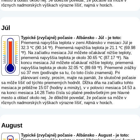
mesto a oblasť okolo nej. Je dôležité povedať, že počasie sa môže v
rôznych nadmorských výškach výrazne líšiť, najmä v horách.
Júl
Typické (zvyčajné) počasie - Albánsko - Júl - je toto:
Priemerná najvyššia teplota v zemi Albánsko v mesiaci Júl je
32.3 ℃ (90.14 ℉). Priemerná najnižšia teplota je 21.1 ℃ (69.98
℉). Na začiatku mesiaca Júl môžete očakávať nižšie teploty,
priemerná najvyššia teplota je okolo 30.65 ℃ (87.17 ℉). Na
koncu mesiaca Júl môžete očakávať nižšie teploty, priemerná
najvyššia teplota je okolo 32.05 ℃ (89.69 ℉). Priemerné zrážky
sú 37 mm (
podívajte sa tu, čo toto číslo znamená
). Pri
plánovaní cesty, prosím, majte na pamäti, že skutočné počasie
sa môže líšiť od týchto priemerných hodnôt. Dĺžka dňa na začiatku tohto
mesiaca je približne 15:07 (hodiny a minúty), v v polovici mesiaca 14:53 a
na konci mesiaca 14:28.Tieto čísla sú platné predovšetkým pre hlavné
mesto a oblasť okolo nej. Je dôležité povedať, že počasie sa môže v
rôznych nadmorských výškach výrazne líšiť, najmä v horách.
August
Typické (zvyčajné) počasie - Albánsko - August - je toto: