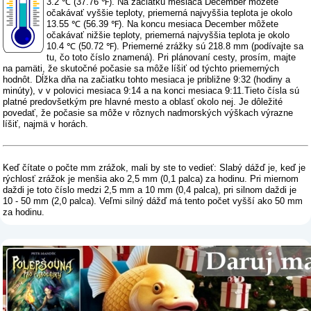
3.2 ℃ (37.76 ℉). Na začiatku mesiaca December môžete
očakávať vyššie teploty, priemerná najvyššia teplota je okolo
13.55 ℃ (56.39 ℉). Na koncu mesiaca December môžete
očakávať nižšie teploty, priemerná najvyššia teplota je okolo
10.4 ℃ (50.72 ℉). Priemerné zrážky sú 218.8 mm (
podívajte sa
tu, čo toto číslo znamená
). Pri plánovaní cesty, prosím, majte
na pamäti, že skutočné počasie sa môže líšiť od týchto priemerných
hodnôt. Dĺžka dňa na začiatku tohto mesiaca je približne 9:32 (hodiny a
minúty), v v polovici mesiaca 9:14 a na konci mesiaca 9:11.Tieto čísla sú
platné predovšetkým pre hlavné mesto a oblasť okolo nej. Je dôležité
povedať, že počasie sa môže v rôznych nadmorských výškach výrazne
líšiť, najmä v horách.
Keď čítate o počte mm zrážok, mali by ste to vedieť: Slabý dážď je, keď je
rýchlosť zrážok je menšia ako 2,5 mm (0,1 palca) za hodinu. Pri miernom
daždi je toto číslo medzi 2,5 mm a 10 mm (0,4 palca), pri silnom daždi je
10 - 50 mm (2,0 palca). Veľmi silný dážď má tento počet vyšší ako 50 mm
za hodinu.