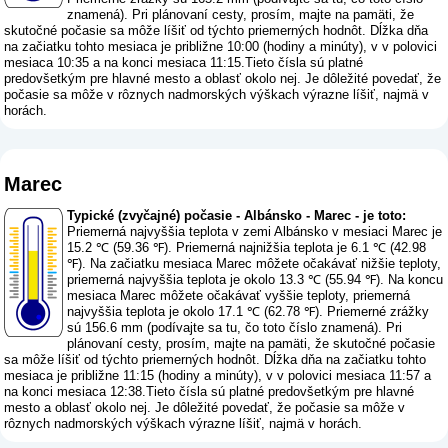
znamená
). Pri plánovaní cesty, prosím, majte na pamäti, že
skutočné počasie sa môže líšiť od týchto priemerných hodnôt. Dĺžka dňa
na začiatku tohto mesiaca je približne 10:00 (hodiny a minúty), v v polovici
mesiaca 10:35 a na konci mesiaca 11:15.Tieto čísla sú platné
predovšetkým pre hlavné mesto a oblasť okolo nej. Je dôležité povedať, že
počasie sa môže v rôznych nadmorských výškach výrazne líšiť, najmä v
horách.
Marec
Typické (zvyčajné) počasie - Albánsko - Marec - je toto:
Priemerná najvyššia teplota v zemi Albánsko v mesiaci Marec je
15.2 ℃ (59.36 ℉). Priemerná najnižšia teplota je 6.1 ℃ (42.98
℉). Na začiatku mesiaca Marec môžete očakávať nižšie teploty,
priemerná najvyššia teplota je okolo 13.3 ℃ (55.94 ℉). Na koncu
mesiaca Marec môžete očakávať vyššie teploty, priemerná
najvyššia teplota je okolo 17.1 ℃ (62.78 ℉). Priemerné zrážky
sú 156.6 mm (
podívajte sa tu, čo toto číslo znamená
). Pri
plánovaní cesty, prosím, majte na pamäti, že skutočné počasie
sa môže líšiť od týchto priemerných hodnôt. Dĺžka dňa na začiatku tohto
mesiaca je približne 11:15 (hodiny a minúty), v v polovici mesiaca 11:57 a
na konci mesiaca 12:38.Tieto čísla sú platné predovšetkým pre hlavné
mesto a oblasť okolo nej. Je dôležité povedať, že počasie sa môže v
rôznych nadmorských výškach výrazne líšiť, najmä v horách.