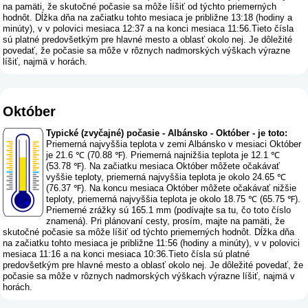
na pamäti, že skutočné počasie sa môže líšiť od týchto priemerných
hodnôt. Dĺžka dňa na začiatku tohto mesiaca je približne 13:18 (hodiny a
minúty), v v polovici mesiaca 12:37 a na konci mesiaca 11:56.Tieto čísla
sú platné predovšetkým pre hlavné mesto a oblasť okolo nej. Je dôležité
povedať, že počasie sa môže v rôznych nadmorských výškach výrazne
líšiť, najmä v horách.
Október
Typické (zvyčajné) počasie - Albánsko - Október - je toto:
Priemerná najvyššia teplota v zemi Albánsko v mesiaci Október
je 21.6 ℃ (70.88 ℉). Priemerná najnižšia teplota je 12.1 ℃
(53.78 ℉). Na začiatku mesiaca Október môžete očakávať
vyššie teploty, priemerná najvyššia teplota je okolo 24.65 ℃
(76.37 ℉). Na koncu mesiaca Október môžete očakávať nižšie
teploty, priemerná najvyššia teplota je okolo 18.75 ℃ (65.75 ℉).
Priemerné zrážky sú 165.1 mm (
podívajte sa tu, čo toto číslo
znamená
). Pri plánovaní cesty, prosím, majte na pamäti, že
skutočné počasie sa môže líšiť od týchto priemerných hodnôt. Dĺžka dňa
na začiatku tohto mesiaca je približne 11:56 (hodiny a minúty), v v polovici
mesiaca 11:16 a na konci mesiaca 10:36.Tieto čísla sú platné
predovšetkým pre hlavné mesto a oblasť okolo nej. Je dôležité povedať, že
počasie sa môže v rôznych nadmorských výškach výrazne líšiť, najmä v
horách.