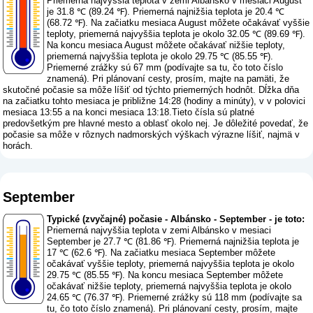
Priemerná najvyššia teplota v zemi Albánsko v mesiaci August
je 31.8 ℃ (89.24 ℉). Priemerná najnižšia teplota je 20.4 ℃
(68.72 ℉). Na začiatku mesiaca August môžete očakávať vyššie
teploty, priemerná najvyššia teplota je okolo 32.05 ℃ (89.69 ℉).
Na koncu mesiaca August môžete očakávať nižšie teploty,
priemerná najvyššia teplota je okolo 29.75 ℃ (85.55 ℉).
Priemerné zrážky sú 67 mm (
podívajte sa tu, čo toto číslo
znamená
). Pri plánovaní cesty, prosím, majte na pamäti, že
skutočné počasie sa môže líšiť od týchto priemerných hodnôt. Dĺžka dňa
na začiatku tohto mesiaca je približne 14:28 (hodiny a minúty), v v polovici
mesiaca 13:55 a na konci mesiaca 13:18.Tieto čísla sú platné
predovšetkým pre hlavné mesto a oblasť okolo nej. Je dôležité povedať, že
počasie sa môže v rôznych nadmorských výškach výrazne líšiť, najmä v
horách.
September
Typické (zvyčajné) počasie - Albánsko - September - je toto:
Priemerná najvyššia teplota v zemi Albánsko v mesiaci
September je 27.7 ℃ (81.86 ℉). Priemerná najnižšia teplota je
17 ℃ (62.6 ℉). Na začiatku mesiaca September môžete
očakávať vyššie teploty, priemerná najvyššia teplota je okolo
29.75 ℃ (85.55 ℉). Na koncu mesiaca September môžete
očakávať nižšie teploty, priemerná najvyššia teplota je okolo
24.65 ℃ (76.37 ℉). Priemerné zrážky sú 118 mm (
podívajte sa
tu, čo toto číslo znamená
). Pri plánovaní cesty, prosím, majte