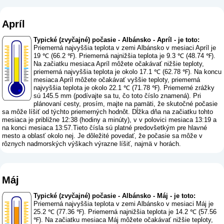
Apríl
Typické (zvyčajné) počasie - Albánsko - Apríl - je toto:
Priemerná najvyššia teplota v zemi Albánsko v mesiaci Apríl je
19 ℃ (66.2 ℉). Priemerná najnižšia teplota je 9.3 ℃ (48.74 ℉).
Na začiatku mesiaca Apríl môžete očakávať nižšie teploty,
priemerná najvyššia teplota je okolo 17.1 ℃ (62.78 ℉). Na koncu
mesiaca Apríl môžete očakávať vyššie teploty, priemerná
najvyššia teplota je okolo 22.1 ℃ (71.78 ℉). Priemerné zrážky
sú 145.5 mm (
podívajte sa tu, čo toto číslo znamená
). Pri
plánovaní cesty, prosím, majte na pamäti, že skutočné počasie
sa môže líšiť od týchto priemerných hodnôt. Dĺžka dňa na začiatku tohto
mesiaca je približne 12:38 (hodiny a minúty), v v polovici mesiaca 13:19 a
na konci mesiaca 13:57.Tieto čísla sú platné predovšetkým pre hlavné
mesto a oblasť okolo nej. Je dôležité povedať, že počasie sa môže v
rôznych nadmorských výškach výrazne líšiť, najmä v horách.
Máj
Typické (zvyčajné) počasie - Albánsko - Máj - je toto:
Priemerná najvyššia teplota v zemi Albánsko v mesiaci Máj je
25.2 ℃ (77.36 ℉). Priemerná najnižšia teplota je 14.2 ℃ (57.56
℉). Na začiatku mesiaca Máj môžete očakávať nižšie teploty,