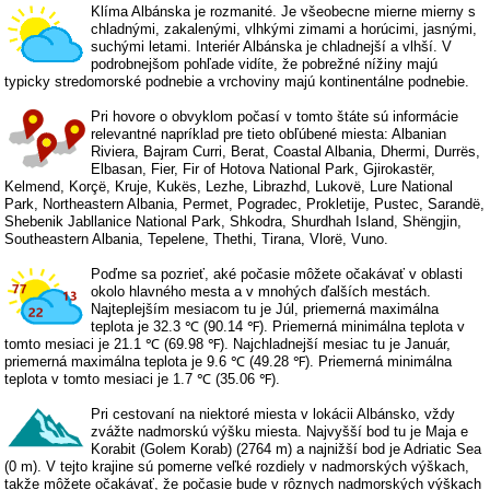
Klíma Albánska je rozmanité. Je všeobecne mierne mierny s
chladnými, zakalenými, vlhkými zimami a horúcimi, jasnými,
suchými letami. Interiér Albánska je chladnejší a vlhší. V
podrobnejšom pohľade vidíte, že pobrežné nížiny majú
typicky stredomorské podnebie a vrchoviny majú kontinentálne podnebie.
Pri hovore o obvyklom počasí v tomto štáte sú informácie
relevantné napríklad pre tieto obľúbené miesta: Albanian
Riviera, Bajram Curri, Berat, Coastal Albania, Dhermi, Durrës,
Elbasan, Fier, Fir of Hotova National Park, Gjirokastër,
Kelmend, Korçë, Kruje, Kukës, Lezhe, Librazhd, Lukovë, Lure National
Park, Northeastern Albania, Permet, Pogradec, Prokletije, Pustec, Sarandë,
Shebenik Jabllanice National Park, Shkodra, Shurdhah Island, Shëngjin,
Southeastern Albania, Tepelene, Thethi, Tirana, Vlorë, Vuno.
Poďme sa pozrieť, aké počasie môžete očakávať v oblasti
okolo hlavného mesta a v mnohých ďalších mestách.
Najteplejším mesiacom tu je Júl, priemerná maximálna
teplota je 32.3 ℃ (90.14 ℉). Priemerná minimálna teplota v
tomto mesiaci je 21.1 ℃ (69.98 ℉). Najchladnejší mesiac tu je Január,
priemerná maximálna teplota je 9.6 ℃ (49.28 ℉). Priemerná minimálna
teplota v tomto mesiaci je 1.7 ℃ (35.06 ℉).
Pri cestovaní na niektoré miesta v lokácii Albánsko, vždy
zvážte nadmorskú výšku miesta. Najvyšší bod tu je Maja e
Korabit (Golem Korab) (2764 m) a najnižší bod je Adriatic Sea
(0 m). V tejto krajine sú pomerne veľké rozdiely v nadmorských výškach,
takže môžete očakávať, že počasie bude v rôznych nadmorských výškach