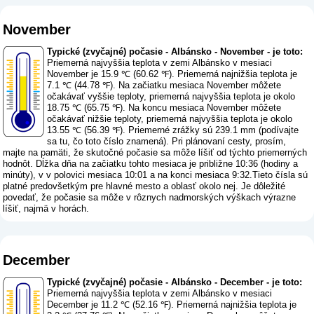
November
Typické (zvyčajné) počasie - Albánsko - November - je toto:
Priemerná najvyššia teplota v zemi Albánsko v mesiaci
November je 15.9 ℃ (60.62 ℉). Priemerná najnižšia teplota je
7.1 ℃ (44.78 ℉). Na začiatku mesiaca November môžete
očakávať vyššie teploty, priemerná najvyššia teplota je okolo
18.75 ℃ (65.75 ℉). Na koncu mesiaca November môžete
očakávať nižšie teploty, priemerná najvyššia teplota je okolo
13.55 ℃ (56.39 ℉). Priemerné zrážky sú 239.1 mm (
podívajte
sa tu, čo toto číslo znamená
). Pri plánovaní cesty, prosím,
majte na pamäti, že skutočné počasie sa môže líšiť od týchto priemerných
hodnôt. Dĺžka dňa na začiatku tohto mesiaca je približne 10:36 (hodiny a
minúty), v v polovici mesiaca 10:01 a na konci mesiaca 9:32.Tieto čísla sú
platné predovšetkým pre hlavné mesto a oblasť okolo nej. Je dôležité
povedať, že počasie sa môže v rôznych nadmorských výškach výrazne
líšiť, najmä v horách.
December
Typické (zvyčajné) počasie - Albánsko - December - je toto:
Priemerná najvyššia teplota v zemi Albánsko v mesiaci
December je 11.2 ℃ (52.16 ℉). Priemerná najnižšia teplota je