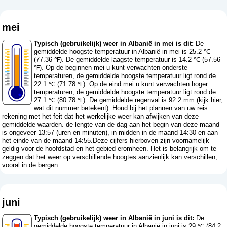
mei
Typisch (gebruikelijk) weer in Albanië in mei is dit:
De
gemiddelde hoogste temperatuur in Albanië in mei is 25.2 ℃
(77.36 ℉). De gemiddelde laagste temperatuur is 14.2 ℃ (57.56
℉). Op de beginnen mei u kunt verwachten onderste
temperaturen, de gemiddelde hoogste temperatuur ligt rond de
22.1 ℃ (71.78 ℉). Op de eind mei u kunt verwachten hoger
temperaturen, de gemiddelde hoogste temperatuur ligt rond de
27.1 ℃ (80.78 ℉). De gemiddelde regenval is 92.2 mm (
kijk hier,
wat dit nummer betekent
). Houd bij het plannen van uw reis
rekening met het feit dat het werkelijke weer kan afwijken van deze
gemiddelde waarden. de lengte van de dag aan het begin van deze maand
is ongeveer 13:57 (uren en minuten), in midden in de maand 14:30 en aan
het einde van de maand 14:55.Deze cijfers hierboven zijn voornamelijk
geldig voor de hoofdstad en het gebied eromheen. Het is belangrijk om te
zeggen dat het weer op verschillende hoogtes aanzienlijk kan verschillen,
vooral in de bergen.
juni
Typisch (gebruikelijk) weer in Albanië in juni is dit:
De
gemiddelde hoogste temperatuur in Albanië in juni is 29 ℃ (84.2