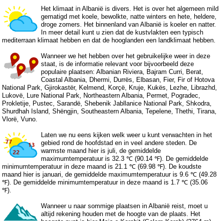
Het klimaat in Albanië is divers. Het is over het algemeen mild
gematigd met koele, bewolkte, natte winters en hete, heldere,
droge zomers. Het binnenland van Albanië is koeler en natter.
In meer detail kunt u zien dat de kustvlakten een typisch
mediterraan klimaat hebben en dat de hooglanden een landklimaat hebben.
Wanneer we het hebben over het gebruikelijke weer in deze
staat, is de informatie relevant voor bijvoorbeeld deze
populaire plaatsen: Albanian Riviera, Bajram Curri, Berat,
Coastal Albania, Dhermi, Durrës, Elbasan, Fier, Fir of Hotova
National Park, Gjirokastër, Kelmend, Korçë, Kruje, Kukës, Lezhe, Librazhd,
Lukovë, Lure National Park, Northeastern Albania, Permet, Pogradec,
Prokletije, Pustec, Sarandë, Shebenik Jabllanice National Park, Shkodra,
Shurdhah Island, Shëngjin, Southeastern Albania, Tepelene, Thethi, Tirana,
Vlorë, Vuno.
Laten we nu eens kijken welk weer u kunt verwachten in het
gebied rond de hoofdstad en in veel andere steden. De
warmste maand hier is juli, de gemiddelde
maximumtemperatuur is 32.3 ℃ (90.14 ℉). De gemiddelde
minimumtemperatuur in deze maand is 21.1 ℃ (69.98 ℉). De koudste
maand hier is januari, de gemiddelde maximumtemperatuur is 9.6 ℃ (49.28
℉). De gemiddelde minimumtemperatuur in deze maand is 1.7 ℃ (35.06
℉).
Wanneer u naar sommige plaatsen in Albanië reist, moet u
altijd rekening houden met de hoogte van de plaats. Het