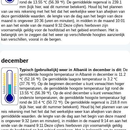
rond de 13.55 ℃ (56.39 ℉). De gemiddelde regenval is 239.1
mm (
kijk hier, wat dit nummer betekent
). Houd bij het plannen
van uw reis rekening met het feit dat het werkelijke weer kan afwijken van
deze gemiddelde waarden. de lengte van de dag aan het begin van deze
maand is ongeveer 10:36 (uren en minuten), in midden in de maand 10:01
en aan het einde van de maand 9:32.Deze cijfers hierboven zijn
voornamelijk geldig voor de hoofdstad en het gebied eromheen. Het is
belangrijk om te zeggen dat het weer op verschillende hoogtes aanzienlijk
kan verschillen, vooral in de bergen.
december
Typisch (gebruikelijk) weer in Albanië in december is dit:
De
gemiddelde hoogste temperatuur in Albanië in december is 11.2
℃ (52.16 ℉). De gemiddelde laagste temperatuur is 3.2 ℃
(37.76 ℉). Op de beginnen december u kunt verwachten hoger
temperaturen, de gemiddelde hoogste temperatuur ligt rond de
13.55 ℃ (56.39 ℉). Op de eind december u kunt verwachten
onderste temperaturen, de gemiddelde hoogste temperatuur ligt
rond de 10.4 ℃ (50.72 ℉). De gemiddelde regenval is 218.8 mm
(
kijk hier, wat dit nummer betekent
). Houd bij het plannen van uw
reis rekening met het feit dat het werkelijke weer kan afwijken van deze
gemiddelde waarden. de lengte van de dag aan het begin van deze maand
is ongeveer 9:32 (uren en minuten), in midden in de maand 9:14 en aan het
einde van de maand 9:11.Deze cijfers hierboven zijn voornamelijk geldig