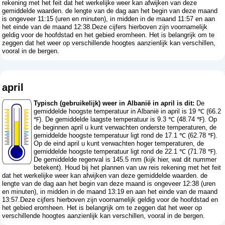
rekening met het feit dat het werkelijke weer kan afwijken van deze
gemiddelde waarden. de lengte van de dag aan het begin van deze maand
is ongeveer 11:15 (uren en minuten), in midden in de maand 11:57 en aan
het einde van de maand 12:38.Deze cijfers hierboven zijn voornamelijk
geldig voor de hoofdstad en het gebied eromheen. Het is belangrijk om te
zeggen dat het weer op verschillende hoogtes aanzienlijk kan verschillen,
vooral in de bergen.
april
Typisch (gebruikelijk) weer in Albanië in april is dit:
De
gemiddelde hoogste temperatuur in Albanië in april is 19 ℃ (66.2
℉). De gemiddelde laagste temperatuur is 9.3 ℃ (48.74 ℉). Op
de beginnen april u kunt verwachten onderste temperaturen, de
gemiddelde hoogste temperatuur ligt rond de 17.1 ℃ (62.78 ℉).
Op de eind april u kunt verwachten hoger temperaturen, de
gemiddelde hoogste temperatuur ligt rond de 22.1 ℃ (71.78 ℉).
De gemiddelde regenval is 145.5 mm (
kijk hier, wat dit nummer
betekent
). Houd bij het plannen van uw reis rekening met het feit
dat het werkelijke weer kan afwijken van deze gemiddelde waarden. de
lengte van de dag aan het begin van deze maand is ongeveer 12:38 (uren
en minuten), in midden in de maand 13:19 en aan het einde van de maand
13:57.Deze cijfers hierboven zijn voornamelijk geldig voor de hoofdstad en
het gebied eromheen. Het is belangrijk om te zeggen dat het weer op
verschillende hoogtes aanzienlijk kan verschillen, vooral in de bergen.