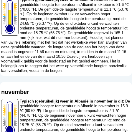
gemiddelde hoogste temperatuur in Albanië in oktober is 21.6 ℃
(70.88 ℉). De gemiddelde laagste temperatuur is 12.1 ℃ (53.78
℉). Op de beginnen oktober u kunt verwachten hoger
temperaturen, de gemiddelde hoogste temperatuur ligt rond de
24.65 ℃ (76.37 ℉). Op de eind oktober u kunt verwachten
onderste temperaturen, de gemiddelde hoogste temperatuur ligt
rond de 18.75 ℃ (65.75 ℉). De gemiddelde regenval is 165.1
mm (
kijk hier, wat dit nummer betekent
). Houd bij het plannen
van uw reis rekening met het feit dat het werkelijke weer kan afwijken van
deze gemiddelde waarden. de lengte van de dag aan het begin van deze
maand is ongeveer 11:56 (uren en minuten), in midden in de maand 11:16
en aan het einde van de maand 10:36.Deze cijfers hierboven zijn
voornamelijk geldig voor de hoofdstad en het gebied eromheen. Het is
belangrijk om te zeggen dat het weer op verschillende hoogtes aanzienlijk
kan verschillen, vooral in de bergen.
november
Typisch (gebruikelijk) weer in Albanië in november is dit:
De
gemiddelde hoogste temperatuur in Albanië in november is 15.9
℃ (60.62 ℉). De gemiddelde laagste temperatuur is 7.1 ℃
(44.78 ℉). Op de beginnen november u kunt verwachten hoger
temperaturen, de gemiddelde hoogste temperatuur ligt rond de
18.75 ℃ (65.75 ℉). Op de eind november u kunt verwachten
onderste temperaturen, de gemiddelde hoogste temperatuur ligt