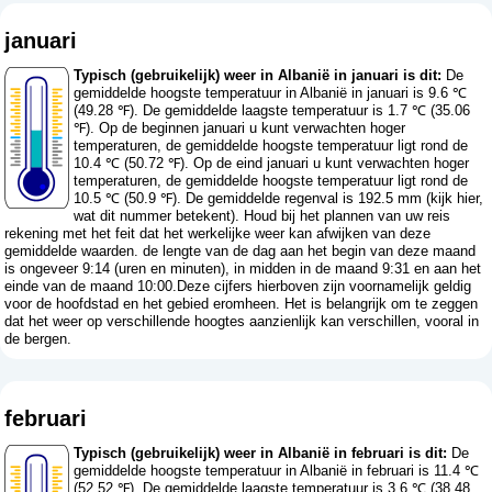
januari
Typisch (gebruikelijk) weer in Albanië in januari is dit:
De
gemiddelde hoogste temperatuur in Albanië in januari is 9.6 ℃
(49.28 ℉). De gemiddelde laagste temperatuur is 1.7 ℃ (35.06
℉). Op de beginnen januari u kunt verwachten hoger
temperaturen, de gemiddelde hoogste temperatuur ligt rond de
10.4 ℃ (50.72 ℉). Op de eind januari u kunt verwachten hoger
temperaturen, de gemiddelde hoogste temperatuur ligt rond de
10.5 ℃ (50.9 ℉). De gemiddelde regenval is 192.5 mm (
kijk hier,
wat dit nummer betekent
). Houd bij het plannen van uw reis
rekening met het feit dat het werkelijke weer kan afwijken van deze
gemiddelde waarden. de lengte van de dag aan het begin van deze maand
is ongeveer 9:14 (uren en minuten), in midden in de maand 9:31 en aan het
einde van de maand 10:00.Deze cijfers hierboven zijn voornamelijk geldig
voor de hoofdstad en het gebied eromheen. Het is belangrijk om te zeggen
dat het weer op verschillende hoogtes aanzienlijk kan verschillen, vooral in
de bergen.
februari
Typisch (gebruikelijk) weer in Albanië in februari is dit:
De
gemiddelde hoogste temperatuur in Albanië in februari is 11.4 ℃
(52.52 ℉). De gemiddelde laagste temperatuur is 3.6 ℃ (38.48