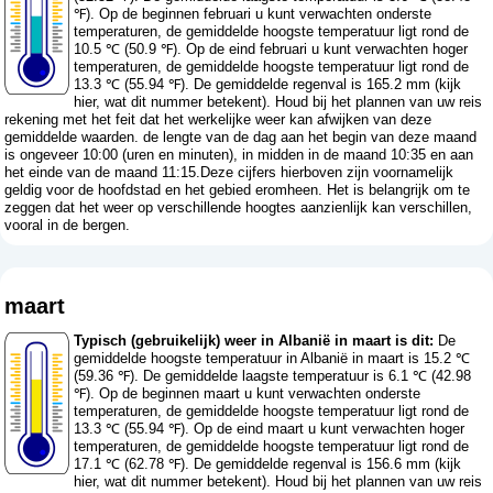
℉). Op de beginnen februari u kunt verwachten onderste
temperaturen, de gemiddelde hoogste temperatuur ligt rond de
10.5 ℃ (50.9 ℉). Op de eind februari u kunt verwachten hoger
temperaturen, de gemiddelde hoogste temperatuur ligt rond de
13.3 ℃ (55.94 ℉). De gemiddelde regenval is 165.2 mm (
kijk
hier, wat dit nummer betekent
). Houd bij het plannen van uw reis
rekening met het feit dat het werkelijke weer kan afwijken van deze
gemiddelde waarden. de lengte van de dag aan het begin van deze maand
is ongeveer 10:00 (uren en minuten), in midden in de maand 10:35 en aan
het einde van de maand 11:15.Deze cijfers hierboven zijn voornamelijk
geldig voor de hoofdstad en het gebied eromheen. Het is belangrijk om te
zeggen dat het weer op verschillende hoogtes aanzienlijk kan verschillen,
vooral in de bergen.
maart
Typisch (gebruikelijk) weer in Albanië in maart is dit:
De
gemiddelde hoogste temperatuur in Albanië in maart is 15.2 ℃
(59.36 ℉). De gemiddelde laagste temperatuur is 6.1 ℃ (42.98
℉). Op de beginnen maart u kunt verwachten onderste
temperaturen, de gemiddelde hoogste temperatuur ligt rond de
13.3 ℃ (55.94 ℉). Op de eind maart u kunt verwachten hoger
temperaturen, de gemiddelde hoogste temperatuur ligt rond de
17.1 ℃ (62.78 ℉). De gemiddelde regenval is 156.6 mm (
kijk
hier, wat dit nummer betekent
). Houd bij het plannen van uw reis