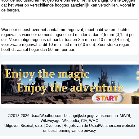
voor de hoofdstad en het gebied eromheen. Het is belangrijk om te zeggen
dat het weer op verschillende hoogtes aanzienlijk kan verschillen, vooral in
de bergen.
Wanneer u leest over het aantal mm regenval, moet u dit weten: Lichte
regenval is wanneer de neerslagsnelheid minder is dan 2,5 mm (0,1 in) per
uur. Voor matige regen is dit aantal tussen 2,5 mm en 10 mm (0,4 inch),
voor zware regenval is dit 10 mm - 50 mm (2,0 inch). Zeer sterke regen
heeft dit aantal hoger dan 50 mm per uur.
©2018-2026 UsualWeather.com, belangrijkste gegevensbronnen: MWDI,
WikiVoyage, Wikipedia, CIA, WMO
Uitgever: Bispiral, s.r.o. |
Over ons
|
Regels van de UsualWeather.com website
en bescherming van de privacy