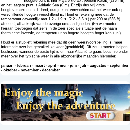
hoogste punt is hier Maja e Korabit (Golem Korab) (2764 m)
en het laagste punt is Adriatic Sea (0 m). Er zijn dus vrij grote
hoogteverschillen in dit land, dus je kunt verwachten dat het weer ook op
verschillende hoogten verschillend is. Houd er rekening mee dat de
temperatuur gewoonlijk met 1.2 - 1.9 ℃ (2.2 - 3.5 ℉) per 200 m (656 ft)
afneemt, afhankelijk van de overige omstandigheden. (En we moeten
hieraan toevoegen dat zelfs in de zeer speciale situatie met de naam
thermische inversie, de temperatuur op hogere hoogtes hoger kan zijn.)
Houd er alstublieft rekening mee dat dit geen weersvoorspelling is, maar
informatie over het gebruikelijke weer (gemiddeld). Dit zou u moeten helpen
beslissen, wanneer de beste tijd is om naar Albanië te gaan. Lees hieronder
meer over het typische weer in alle afzonderlijke maanden hieronder:
januari
-
februari
-
maart
-
april
-
mei
-
juni
-
juli
-
augustus
-
september
-
oktober
-
november
-
december