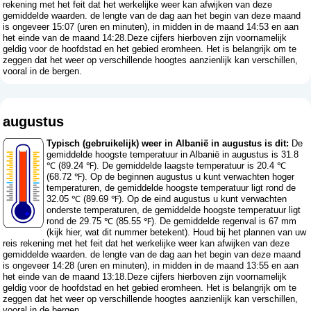
rekening met het feit dat het werkelijke weer kan afwijken van deze
gemiddelde waarden. de lengte van de dag aan het begin van deze maand
is ongeveer 15:07 (uren en minuten), in midden in de maand 14:53 en aan
het einde van de maand 14:28.Deze cijfers hierboven zijn voornamelijk
geldig voor de hoofdstad en het gebied eromheen. Het is belangrijk om te
zeggen dat het weer op verschillende hoogtes aanzienlijk kan verschillen,
vooral in de bergen.
augustus
Typisch (gebruikelijk) weer in Albanië in augustus is dit:
De
gemiddelde hoogste temperatuur in Albanië in augustus is 31.8
℃ (89.24 ℉). De gemiddelde laagste temperatuur is 20.4 ℃
(68.72 ℉). Op de beginnen augustus u kunt verwachten hoger
temperaturen, de gemiddelde hoogste temperatuur ligt rond de
32.05 ℃ (89.69 ℉). Op de eind augustus u kunt verwachten
onderste temperaturen, de gemiddelde hoogste temperatuur ligt
rond de 29.75 ℃ (85.55 ℉). De gemiddelde regenval is 67 mm
(
kijk hier, wat dit nummer betekent
). Houd bij het plannen van uw
reis rekening met het feit dat het werkelijke weer kan afwijken van deze
gemiddelde waarden. de lengte van de dag aan het begin van deze maand
is ongeveer 14:28 (uren en minuten), in midden in de maand 13:55 en aan
het einde van de maand 13:18.Deze cijfers hierboven zijn voornamelijk
geldig voor de hoofdstad en het gebied eromheen. Het is belangrijk om te
zeggen dat het weer op verschillende hoogtes aanzienlijk kan verschillen,
vooral in de bergen.