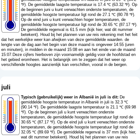
℉). De gemiddelde laagste temperatuur is 17.4 ℃ (63.32 ℉). Op
de beginnen juni u kunt verwachten onderste temperaturen, de
gemiddelde hoogste temperatuur ligt rond de 27.1 ℃ (80.78 ℉).
Op de eind juni u kunt verwachten hoger temperaturen, de
gemiddelde hoogste temperatuur ligt rond de 30.65 ℃ (87.17 ℉).
De gemiddelde regenval is 61.5 mm (
kijk hier, wat dit nummer
betekent
). Houd bij het plannen van uw reis rekening met het feit
dat het werkelijke weer kan afwijken van deze gemiddelde waarden. de
lengte van de dag aan het begin van deze maand is ongeveer 14:55 (uren
en minuten), in midden in de maand 15:08 en aan het einde van de maand
15:07.Deze cijfers hierboven zijn voornamelijk geldig voor de hoofdstad en
het gebied eromheen. Het is belangrijk om te zeggen dat het weer op
verschillende hoogtes aanzienlijk kan verschillen, vooral in de bergen.
juli
Typisch (gebruikelijk) weer in Albanië in juli is dit:
De
gemiddelde hoogste temperatuur in Albanië in juli is 32.3 ℃
(90.14 ℉). De gemiddelde laagste temperatuur is 21.1 ℃ (69.98
℉). Op de beginnen juli u kunt verwachten onderste
temperaturen, de gemiddelde hoogste temperatuur ligt rond de
30.65 ℃ (87.17 ℉). Op de eind juli u kunt verwachten onderste
temperaturen, de gemiddelde hoogste temperatuur ligt rond de
32.05 ℃ (89.69 ℉). De gemiddelde regenval is 37 mm (
kijk hier,
wat dit nummer betekent
). Houd bij het plannen van uw reis