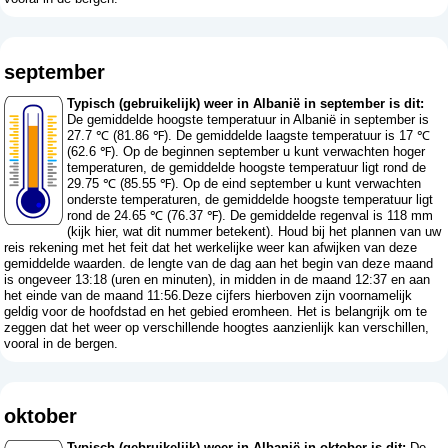
september
Typisch (gebruikelijk) weer in Albanië in september is dit:
De gemiddelde hoogste temperatuur in Albanië in september is
27.7 ℃ (81.86 ℉). De gemiddelde laagste temperatuur is 17 ℃
(62.6 ℉). Op de beginnen september u kunt verwachten hoger
temperaturen, de gemiddelde hoogste temperatuur ligt rond de
29.75 ℃ (85.55 ℉). Op de eind september u kunt verwachten
onderste temperaturen, de gemiddelde hoogste temperatuur ligt
rond de 24.65 ℃ (76.37 ℉). De gemiddelde regenval is 118 mm
(
kijk hier, wat dit nummer betekent
). Houd bij het plannen van uw
reis rekening met het feit dat het werkelijke weer kan afwijken van deze
gemiddelde waarden. de lengte van de dag aan het begin van deze maand
is ongeveer 13:18 (uren en minuten), in midden in de maand 12:37 en aan
het einde van de maand 11:56.Deze cijfers hierboven zijn voornamelijk
geldig voor de hoofdstad en het gebied eromheen. Het is belangrijk om te
zeggen dat het weer op verschillende hoogtes aanzienlijk kan verschillen,
vooral in de bergen.
oktober
Typisch (gebruikelijk) weer in Albanië in oktober is dit:
De