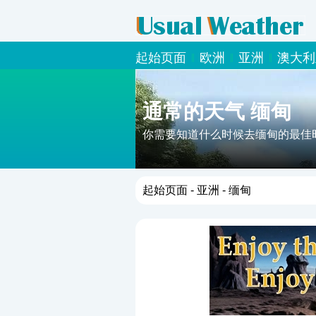
起始页面
欧洲
亚洲
澳大利
通常的天气 缅甸
你需要知道什么时候去缅甸的最佳
起始页面
-
亚洲
- 缅甸