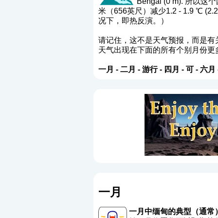
Bengal (0 m)
米（656英尺）减少1.2 - 1.9
况下，即热反演。）
请记住，这不是天气预报，而是有
天气出现在下面的所有个别月份更
一月
-
二月
-
游行
-
四月
-
可
-
六月
一月
一月中缅甸的典型（通常