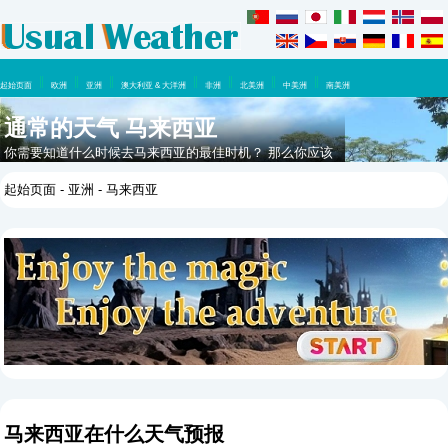
起始页面
欧洲
亚洲
澳大利亚 & 大洋洲
非洲
北美洲
中美洲
南美洲
通常的天气 马来西亚
你需要知道什么时候去马来西亚的最佳时机？ 那么你应该
看看这里，在这一年里你可以期待什么天气。
起始页面
-
亚洲
- 马来西亚
马来西亚在什么天气预报