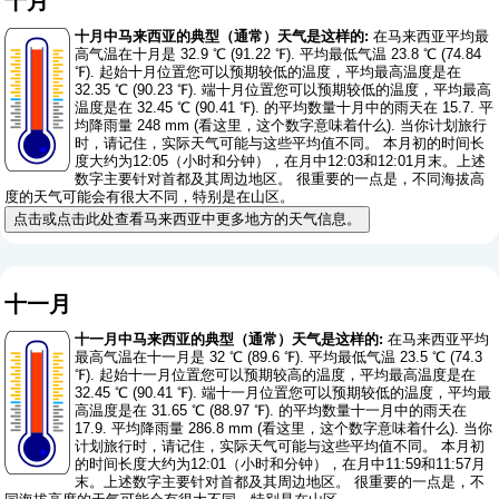
十月
十月中马来西亚的典型（通常）天气是这样的:
在马来西亚平均最
高气温在十月是 32.9 ℃ (91.22 ℉). 平均最低气温 23.8 ℃ (74.84
℉). 起始十月位置您可以预期较低的温度，平均最高温度是在
32.35 ℃ (90.23 ℉). 端十月位置您可以预期较低的温度，平均最高
温度是在 32.45 ℃ (90.41 ℉). 的平均数量十月中的雨天在 15.7. 平
均降雨量 248 mm (
看这里，这个数字意味着什么
). 当你计划旅行
时，请记住，实际天气可能与这些平均值不同。 本月初的时间长
度大约为12:05（小时和分钟），在月中12:03和12:01月末。上述
数字主要针对首都及其周边地区。 很重要的一点是，不同海拔高
度的天气可能会有很大不同，特别是在山区。
点击或点击此处查看马来西亚中更多地方的天气信息。
十一月
十一月中马来西亚的典型（通常）天气是这样的:
在马来西亚平均
最高气温在十一月是 32 ℃ (89.6 ℉). 平均最低气温 23.5 ℃ (74.3
℉). 起始十一月位置您可以预期较高的温度，平均最高温度是在
32.45 ℃ (90.41 ℉). 端十一月位置您可以预期较低的温度，平均最
高温度是在 31.65 ℃ (88.97 ℉). 的平均数量十一月中的雨天在
17.9. 平均降雨量 286.8 mm (
看这里，这个数字意味着什么
). 当你
计划旅行时，请记住，实际天气可能与这些平均值不同。 本月初
的时间长度大约为12:01（小时和分钟），在月中11:59和11:57月
末。上述数字主要针对首都及其周边地区。 很重要的一点是，不