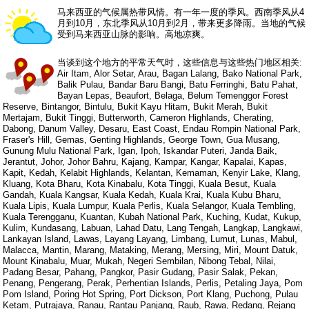
马来西亚的气候属热带风情。有一年一度的季风。西南季风从4
月到10月，东北季风从10月到2月，带来更多降雨。当地的气候
受到马来西亚山脉的影响。高地凉爽。
当谈到这个地方的平常天气时，这些信息与这些热门地区相关:
Air Itam, Alor Setar, Arau, Bagan Lalang, Bako National Park,
Balik Pulau, Bandar Baru Bangi, Batu Ferringhi, Batu Pahat,
Bayan Lepas, Beaufort, Belaga, Belum Temenggor Forest
Reserve, Bintangor, Bintulu, Bukit Kayu Hitam, Bukit Merah, Bukit
Mertajam, Bukit Tinggi, Butterworth, Cameron Highlands, Cherating,
Dabong, Danum Valley, Desaru, East Coast, Endau Rompin National Park,
Fraser's Hill, Gemas, Genting Highlands, George Town, Gua Musang,
Gunung Mulu National Park, Igan, Ipoh, Iskandar Puteri, Janda Baik,
Jerantut, Johor, Johor Bahru, Kajang, Kampar, Kangar, Kapalai, Kapas,
Kapit, Kedah, Kelabit Highlands, Kelantan, Kemaman, Kenyir Lake, Klang,
Kluang, Kota Bharu, Kota Kinabalu, Kota Tinggi, Kuala Besut, Kuala
Gandah, Kuala Kangsar, Kuala Kedah, Kuala Krai, Kuala Kubu Bharu,
Kuala Lipis, Kuala Lumpur, Kuala Perlis, Kuala Selangor, Kuala Tembling,
Kuala Terengganu, Kuantan, Kubah National Park, Kuching, Kudat, Kukup,
Kulim, Kundasang, Labuan, Lahad Datu, Lang Tengah, Langkap, Langkawi,
Lankayan Island, Lawas, Layang Layang, Limbang, Lumut, Lunas, Mabul,
Malacca, Mantin, Marang, Mataking, Merang, Mersing, Miri, Mount Datuk,
Mount Kinabalu, Muar, Mukah, Negeri Sembilan, Nibong Tebal, Nilai,
Padang Besar, Pahang, Pangkor, Pasir Gudang, Pasir Salak, Pekan,
Penang, Pengerang, Perak, Perhentian Islands, Perlis, Petaling Jaya, Pom
Pom Island, Poring Hot Spring, Port Dickson, Port Klang, Puchong, Pulau
Ketam, Putrajaya, Ranau, Rantau Panjang, Raub, Rawa, Redang, Rejang