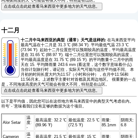
同海拔高度的天气可能会有很大不同，特别是在山区。
点击或点击此处查看马来西亚中更多地方的天气信息。
十二月
十二月中马来西亚的典型（通常）天气是这样的:
在马来西亚平均
最高气温在十二月是 31.3 ℃ (88.34 ℉). 平均最低气温 23.3 ℃
(73.94 ℉). 起始十二月位置您可以预期较高的温度，平均最高温度
是在 31.65 ℃ (88.97 ℉). 端十二月位置您可以预期较高的温度，
平均最高温度是在 31.75 ℃ (89.15 ℉). 的平均数量十二月中的雨
天在 15. 平均降雨量 243.6 mm (
看这里，这个数字意味着什么
).
当你计划旅行时，请记住，实际天气可能与这些平均值不同。 本
月初的时间长度大约为11:57（小时和分钟），在月中11:56和
11:56月末。上述数字主要针对首都及其周边地区。 很重要的一点
是，不同海拔高度的天气可能会有很大不同，特别是在山区。
点击或点击此处查看马来西亚中更多地方的天气信息。
以下是平均值，因此您可以在这些地方将马来西亚中的典型天气考虑在内。
符号' - '意味着我们没有足够的数据为这个项目。
温
最高温度: 32.2 ℃
最低温度: 22.5 ℃
雨量:
阴雨天:
Alor Setar
度:
(89.96 ℉)
(72.5 ℉)
85.1mm
6.8
-
温
Cameron
最高温度: 21.5 ℃
最低温度: 15 ℃
雨量:
阴雨天: