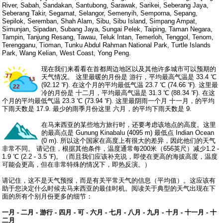
River, Sabah, Sandakan, Santubong, Sarawak, Sarikei, Seberang Jaya,
Seberang Takir, Segamat, Selangor, Semenyih, Semporna, Sepang,
Sepilok, Seremban, Shah Alam, Sibu, Sibu Island, Simpang Ampat,
Simunjan, Sipadan, Subang Jaya, Sungai Pelek, Taiping, Taman Negara,
Tampin, Tanjung Resang, Tawau, Teluk Intan, Temerloh, Tenggol, Tenom,
Terengganu, Tioman, Tunku Abdul Rahman National Park, Turtle Islands
Park, Wang Kelian, West Coast, Yong Peng.
现在我们来看看在首都周边地区以及其他许多城市可以预期的
天气情况。 这里最暖的月份是 游行，平均最高气温是 33.4 ℃
(92.12 ℉). 在这个月的平均最低气温 23.7 ℃ (74.66 ℉). 这里最
冷的月份是 十二月，平均最高气温是 31.3 ℃ (88.34 ℉). 在这
个月的平均最低气温 23.3 ℃ (73.94 ℉). 这里最阴雨一个月 十一月，的平均
下雨天数是 17.9. 最少的雨季月份这里 六月，的平均下雨天数是 9.
在马来西亚的某些地方旅行时，还要考虑该地点的高度。这里
的最高点是 Gunung Kinabalu (4095 m) 最低点 Indian Ocean
(0 m). 所以这个国家在高度上有很大的差异，因此他们的天气
非常不同。 请记住，根据其他条件，温度通常每200米（656英尺）减少1.2 -
1.9 ℃ (2.2 - 3.5 ℉)。（而且我们应该补充说，即使在更高的海拔高度，温度
可能会更高，但在非常特殊的情况下，即热反演。）
请记住，这不是天气预报，而是有关平常天气的信息（平均值）。这应该有
助于您决定什么时候去马来西亚的最佳时机。阅读关于典型的天气出现在下
面的所有个别月份更多的细节：
一月
-
二月
-
游行
-
四月
-
可
-
六月
-
七月
-
八月
-
九月
-
十月
-
十一月
-
十
二月