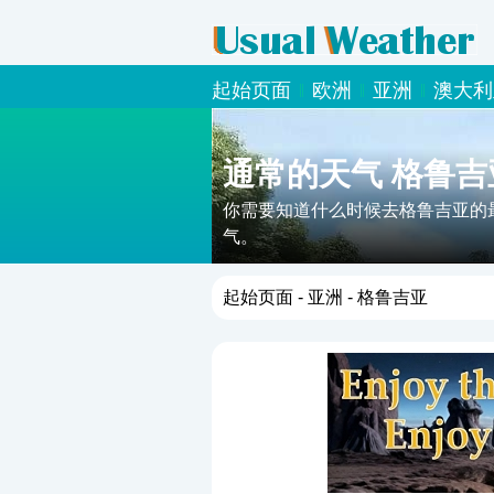
起始页面
欧洲
亚洲
澳大利
通常的天气 格鲁吉
你需要知道什么时候去格鲁吉亚的
气。
起始页面
-
亚洲
- 格鲁吉亚