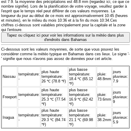
est 7.9. la moyenne des précipitations est 48.8 mm (
regardez ici, ce que ce
nombre signifie
). Lors de la planification de votre voyage, veuillez garder à
l'esprit que le temps réel peut différer de ces valeurs moyennes. La
longueur du jour au début de ce mois est approximativement 10:45 (heures
et minutes), en le milieu du mois 10:36 et à la fin du mois 10:34.Ces
chiffres ci-dessus sont valables principalement pour la capitale et la zone
qui l'entoure.
Tapez ou cliquez ici pour voir les informations sur la météo dans plus
d'endroits dans Bahamas
Ci-dessous sont les valeurs moyennes, de sorte que vous pouvez les
considérer comme la météo typique en Bahamas dans ces lieux. Le signe '-
' signifie que nous n'avons pas assez de données pour cet article.
plus basse
plus haute
jours
température:
température:
pluie:
Nassau
température:
pluvieux:
-
18.4 ℃ (65.12
48.8mm
26 ℃ (78.8 ℉)
7.9
℉)
plus haute
plus basse
jours
température:
température:
température:
pluie:
Freeport
pluvieux:
-
25.3 ℃ (77.54
16.9 ℃ (62.42
73.6mm
9
℉)
℉)
plus haute
plus basse
jours
température:
température:
température:
pluie:
Inagua
pluvieux:
-
29.3 ℃ (84.74
21.1 ℃ (69.98
38.2mm
5.9
℉)
℉)