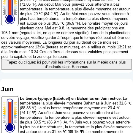
(71.06 ℉). Au début Mai vous pouvez vous attendre à bas
températures, la température la plus élevée moyenne est autour
de plus 29 ℃ (84.2 ℉). Au fin Mai vous pouvez vous attendre à
plus haut températures, la température la plus élevée moyenne
est autour de plus 30.5 ℃ (86.9 ℉). Le nombre moyen de jours
pluvieux dans Mai est 9.8. la moyenne des précipitations est
105.1 mm (
regardez ici, ce que ce nombre signifie
). Lors de la planification
de votre voyage, veuillez garder à l'esprit que le temps réel peut différer de
ces valeurs moyennes. La longueur du jour au début de ce mois est
approximativement 13:04 (heures et minutes), en le milieu du mois 13:21 et
à la fin du mois 13:34.Ces chiffres ci-dessus sont valables principalement
pour la capitale et la zone qui l'entoure.
Tapez ou cliquez ici pour voir les informations sur la météo dans plus
d'endroits dans Bahamas
Juin
Le temps typique (habituel) en Bahamas en Juin est-ce:
La
température la plus élevée moyenne Bahamas à Juin est 31.6 ℃
(88.88 ℉). la plus basse température moyenne est 23.4 ℃
(74.12 ℉). Au début Juin vous pouvez vous attendre à bas
températures, la température la plus élevée moyenne est autour
de plus 30.5 ℃ (86.9 ℉). Au fin Juin vous pouvez vous attendre
à plus haut températures, la température la plus élevée moyenne
est autour de plus 31.75 ℃ (89.15 ℉). Le nombre moyen de