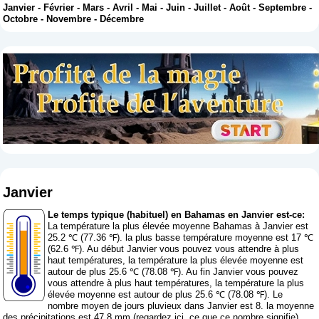
Janvier
-
Février
-
Mars
-
Avril
-
Mai
-
Juin
-
Juillet
-
Août
-
Septembre
-
Octobre
-
Novembre
-
Décembre
Janvier
Le temps typique (habituel) en Bahamas en Janvier est-ce:
La température la plus élevée moyenne Bahamas à Janvier est
25.2 ℃ (77.36 ℉). la plus basse température moyenne est 17 ℃
(62.6 ℉). Au début Janvier vous pouvez vous attendre à plus
haut températures, la température la plus élevée moyenne est
autour de plus 25.6 ℃ (78.08 ℉). Au fin Janvier vous pouvez
vous attendre à plus haut températures, la température la plus
élevée moyenne est autour de plus 25.6 ℃ (78.08 ℉). Le
nombre moyen de jours pluvieux dans Janvier est 8. la moyenne
des précipitations est 47.8 mm (
regardez ici, ce que ce nombre signifie
).