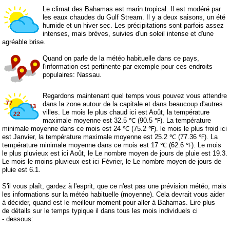
Le climat des Bahamas est marin tropical. Il est modéré par
les eaux chaudes du Gulf Stream. Il y a deux saisons, un été
humide et un hiver sec. Les précipitations sont parfois assez
intenses, mais brèves, suivies d'un soleil intense et d'une
agréable brise.
Quand on parle de la météo habituelle dans ce pays,
l'information est pertinente par exemple pour ces endroits
populaires: Nassau.
Regardons maintenant quel temps vous pouvez vous attendre
dans la zone autour de la capitale et dans beaucoup d'autres
villes. Le mois le plus chaud ici est Août, la température
maximale moyenne est 32.5 ℃ (90.5 ℉). La température
minimale moyenne dans ce mois est 24 ℃ (75.2 ℉). le mois le plus froid ici
est Janvier, la température maximale moyenne est 25.2 ℃ (77.36 ℉). La
température minimale moyenne dans ce mois est 17 ℃ (62.6 ℉). Le mois
le plus pluvieux est ici Août, le Le nombre moyen de jours de pluie est 19.3.
Le mois le moins pluvieux est ici Février, le Le nombre moyen de jours de
pluie est 6.1.
S'il vous plaît, gardez à l'esprit, que ce n'est pas une prévision météo, mais
les informations sur la météo habituelle (moyenne). Cela devrait vous aider
à décider, quand est le meilleur moment pour aller à Bahamas. Lire plus
de détails sur le temps typique il dans tous les mois individuels ci
- dessous: