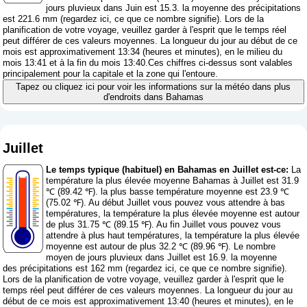
jours pluvieux dans Juin est 15.3. la moyenne des précipitations
est 221.6 mm (
regardez ici, ce que ce nombre signifie
). Lors de la
planification de votre voyage, veuillez garder à l'esprit que le temps réel
peut différer de ces valeurs moyennes. La longueur du jour au début de ce
mois est approximativement 13:34 (heures et minutes), en le milieu du
mois 13:41 et à la fin du mois 13:40.Ces chiffres ci-dessus sont valables
principalement pour la capitale et la zone qui l'entoure.
Tapez ou cliquez ici pour voir les informations sur la météo dans plus
d'endroits dans Bahamas
Juillet
Le temps typique (habituel) en Bahamas en Juillet est-ce:
La
température la plus élevée moyenne Bahamas à Juillet est 31.9
℃ (89.42 ℉). la plus basse température moyenne est 23.9 ℃
(75.02 ℉). Au début Juillet vous pouvez vous attendre à bas
températures, la température la plus élevée moyenne est autour
de plus 31.75 ℃ (89.15 ℉). Au fin Juillet vous pouvez vous
attendre à plus haut températures, la température la plus élevée
moyenne est autour de plus 32.2 ℃ (89.96 ℉). Le nombre
moyen de jours pluvieux dans Juillet est 16.9. la moyenne
des précipitations est 162 mm (
regardez ici, ce que ce nombre signifie
).
Lors de la planification de votre voyage, veuillez garder à l'esprit que le
temps réel peut différer de ces valeurs moyennes. La longueur du jour au
début de ce mois est approximativement 13:40 (heures et minutes), en le