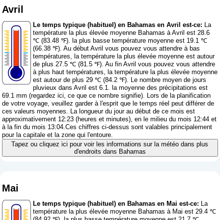
Avril
Le temps typique (habituel) en Bahamas en Avril est-ce:
La
température la plus élevée moyenne Bahamas à Avril est 28.6
℃ (83.48 ℉). la plus basse température moyenne est 19.1 ℃
(66.38 ℉). Au début Avril vous pouvez vous attendre à bas
températures, la température la plus élevée moyenne est autour
de plus 27.5 ℃ (81.5 ℉). Au fin Avril vous pouvez vous attendre
à plus haut températures, la température la plus élevée moyenne
est autour de plus 29 ℃ (84.2 ℉). Le nombre moyen de jours
pluvieux dans Avril est 6.1. la moyenne des précipitations est
69.1 mm (
regardez ici, ce que ce nombre signifie
). Lors de la planification
de votre voyage, veuillez garder à l'esprit que le temps réel peut différer de
ces valeurs moyennes. La longueur du jour au début de ce mois est
approximativement 12:23 (heures et minutes), en le milieu du mois 12:44 et
à la fin du mois 13:04.Ces chiffres ci-dessus sont valables principalement
pour la capitale et la zone qui l'entoure.
Tapez ou cliquez ici pour voir les informations sur la météo dans plus
d'endroits dans Bahamas
Mai
Le temps typique (habituel) en Bahamas en Mai est-ce:
La
température la plus élevée moyenne Bahamas à Mai est 29.4 ℃
(84.92 ℉). la plus basse température moyenne est 21.7 ℃