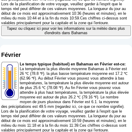
Lors de la planification de votre voyage, veuillez garder à l'esprit que le
temps réel peut différer de ces valeurs moyennes. La longueur du jour au
début de ce mois est approximativement 10:36 (heures et minutes), en le
milieu du mois 10:44 et à la fin du mois 10:59.Ces chiffres ci-dessus sont
valables principalement pour la capitale et la zone qui l'entoure.
Tapez ou cliquez ici pour voir les informations sur la météo dans plus
d'endroits dans Bahamas
Février
Le temps typique (habituel) en Bahamas en Février est-ce:
La température la plus élevée moyenne Bahamas à Février est
26 ℃ (78.8 ℉). la plus basse température moyenne est 17.2 ℃
(62.96 ℉). Au début Février vous pouvez vous attendre à bas
températures, la température la plus élevée moyenne est autour
de plus 25.6 ℃ (78.08 ℉). Au fin Février vous pouvez vous
attendre à plus haut températures, la température la plus élevée
moyenne est autour de plus 26.2 ℃ (79.16 ℉). Le nombre
moyen de jours pluvieux dans Février est 6.1. la moyenne
des précipitations est 49.5 mm (
regardez ici, ce que ce nombre signifie
).
Lors de la planification de votre voyage, veuillez garder à l'esprit que le
temps réel peut différer de ces valeurs moyennes. La longueur du jour au
début de ce mois est approximativement 10:59 (heures et minutes), en le
milieu du mois 11:18 et à la fin du mois 11:39.Ces chiffres ci-dessus sont
valables principalement pour la capitale et la zone qui l'entoure.