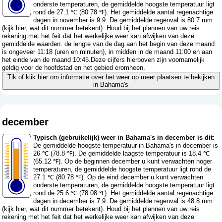
onderste temperaturen, de gemiddelde hoogste temperatuur ligt
rond de 27.1 ℃ (80.78 ℉). Het gemiddelde aantal regenachtige
dagen in november is 9.9. De gemiddelde regenval is 80.7 mm
(
kijk hier, wat dit nummer betekent
). Houd bij het plannen van uw reis
rekening met het feit dat het werkelijke weer kan afwijken van deze
gemiddelde waarden. de lengte van de dag aan het begin van deze maand
is ongeveer 11:18 (uren en minuten), in midden in de maand 11:00 en aan
het einde van de maand 10:45.Deze cijfers hierboven zijn voornamelijk
geldig voor de hoofdstad en het gebied eromheen.
Tik of klik hier om informatie over het weer op meer plaatsen te bekijken
in Bahama's
december
Typisch (gebruikelijk) weer in Bahama's in december is dit:
De gemiddelde hoogste temperatuur in Bahama's in december is
26 ℃ (78.8 ℉). De gemiddelde laagste temperatuur is 18.4 ℃
(65.12 ℉). Op de beginnen december u kunt verwachten hoger
temperaturen, de gemiddelde hoogste temperatuur ligt rond de
27.1 ℃ (80.78 ℉). Op de eind december u kunt verwachten
onderste temperaturen, de gemiddelde hoogste temperatuur ligt
rond de 25.6 ℃ (78.08 ℉). Het gemiddelde aantal regenachtige
dagen in december is 7.9. De gemiddelde regenval is 48.8 mm
(
kijk hier, wat dit nummer betekent
). Houd bij het plannen van uw reis
rekening met het feit dat het werkelijke weer kan afwijken van deze