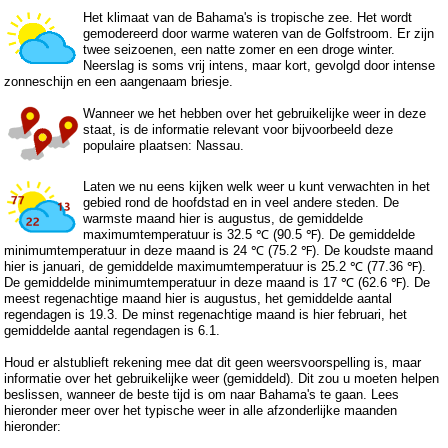
Het klimaat van de Bahama's is tropische zee. Het wordt
gemodereerd door warme wateren van de Golfstroom. Er zijn
twee seizoenen, een natte zomer en een droge winter.
Neerslag is soms vrij intens, maar kort, gevolgd door intense
zonneschijn en een aangenaam briesje.
Wanneer we het hebben over het gebruikelijke weer in deze
staat, is de informatie relevant voor bijvoorbeeld deze
populaire plaatsen: Nassau.
Laten we nu eens kijken welk weer u kunt verwachten in het
gebied rond de hoofdstad en in veel andere steden. De
warmste maand hier is augustus, de gemiddelde
maximumtemperatuur is 32.5 ℃ (90.5 ℉). De gemiddelde
minimumtemperatuur in deze maand is 24 ℃ (75.2 ℉). De koudste maand
hier is januari, de gemiddelde maximumtemperatuur is 25.2 ℃ (77.36 ℉).
De gemiddelde minimumtemperatuur in deze maand is 17 ℃ (62.6 ℉). De
meest regenachtige maand hier is augustus, het gemiddelde aantal
regendagen is 19.3. De minst regenachtige maand is hier februari, het
gemiddelde aantal regendagen is 6.1.
Houd er alstublieft rekening mee dat dit geen weersvoorspelling is, maar
informatie over het gebruikelijke weer (gemiddeld). Dit zou u moeten helpen
beslissen, wanneer de beste tijd is om naar Bahama's te gaan. Lees
hieronder meer over het typische weer in alle afzonderlijke maanden
hieronder: