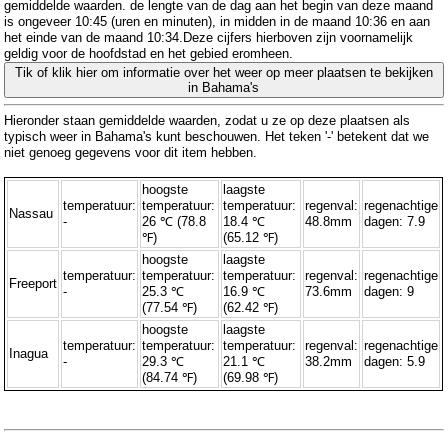
gemiddelde waarden. de lengte van de dag aan het begin van deze maand
is ongeveer 10:45 (uren en minuten), in midden in de maand 10:36 en aan
het einde van de maand 10:34.Deze cijfers hierboven zijn voornamelijk
geldig voor de hoofdstad en het gebied eromheen.
Tik of klik hier om informatie over het weer op meer plaatsen te bekijken
in Bahama's
Hieronder staan ​​gemiddelde waarden, zodat u ze op deze plaatsen als
typisch weer in Bahama's kunt beschouwen. Het teken '-' betekent dat we
niet genoeg gegevens voor dit item hebben.
hoogste
laagste
temperatuur:
temperatuur:
temperatuur:
regenval:
regenachtige
Nassau
-
26 ℃ (78.8
18.4 ℃
48.8mm
dagen: 7.9
℉)
(65.12 ℉)
hoogste
laagste
temperatuur:
temperatuur:
temperatuur:
regenval:
regenachtige
Freeport
-
25.3 ℃
16.9 ℃
73.6mm
dagen: 9
(77.54 ℉)
(62.42 ℉)
hoogste
laagste
temperatuur:
temperatuur:
temperatuur:
regenval:
regenachtige
Inagua
-
29.3 ℃
21.1 ℃
38.2mm
dagen: 5.9
(84.74 ℉)
(69.98 ℉)