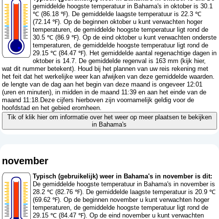
gemiddelde hoogste temperatuur in Bahama's in oktober is 30.1
℃ (86.18 ℉). De gemiddelde laagste temperatuur is 22.3 ℃
(72.14 ℉). Op de beginnen oktober u kunt verwachten hoger
temperaturen, de gemiddelde hoogste temperatuur ligt rond de
30.5 ℃ (86.9 ℉). Op de eind oktober u kunt verwachten onderste
temperaturen, de gemiddelde hoogste temperatuur ligt rond de
29.15 ℃ (84.47 ℉). Het gemiddelde aantal regenachtige dagen in
oktober is 14.7. De gemiddelde regenval is 163 mm (
kijk hier,
wat dit nummer betekent
). Houd bij het plannen van uw reis rekening met
het feit dat het werkelijke weer kan afwijken van deze gemiddelde waarden.
de lengte van de dag aan het begin van deze maand is ongeveer 12:01
(uren en minuten), in midden in de maand 11:39 en aan het einde van de
maand 11:18.Deze cijfers hierboven zijn voornamelijk geldig voor de
hoofdstad en het gebied eromheen.
Tik of klik hier om informatie over het weer op meer plaatsen te bekijken
in Bahama's
november
Typisch (gebruikelijk) weer in Bahama's in november is dit:
De gemiddelde hoogste temperatuur in Bahama's in november is
28.2 ℃ (82.76 ℉). De gemiddelde laagste temperatuur is 20.9 ℃
(69.62 ℉). Op de beginnen november u kunt verwachten hoger
temperaturen, de gemiddelde hoogste temperatuur ligt rond de
29.15 ℃ (84.47 ℉). Op de eind november u kunt verwachten