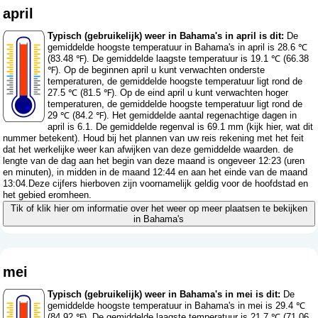
april
Typisch (gebruikelijk) weer in Bahama's in april is dit:
De
gemiddelde hoogste temperatuur in Bahama's in april is 28.6 ℃
(83.48 ℉). De gemiddelde laagste temperatuur is 19.1 ℃ (66.38
℉). Op de beginnen april u kunt verwachten onderste
temperaturen, de gemiddelde hoogste temperatuur ligt rond de
27.5 ℃ (81.5 ℉). Op de eind april u kunt verwachten hoger
temperaturen, de gemiddelde hoogste temperatuur ligt rond de
29 ℃ (84.2 ℉). Het gemiddelde aantal regenachtige dagen in
april is 6.1. De gemiddelde regenval is 69.1 mm (
kijk hier, wat dit
nummer betekent
). Houd bij het plannen van uw reis rekening met het feit
dat het werkelijke weer kan afwijken van deze gemiddelde waarden. de
lengte van de dag aan het begin van deze maand is ongeveer 12:23 (uren
en minuten), in midden in de maand 12:44 en aan het einde van de maand
13:04.Deze cijfers hierboven zijn voornamelijk geldig voor de hoofdstad en
het gebied eromheen.
Tik of klik hier om informatie over het weer op meer plaatsen te bekijken
in Bahama's
mei
Typisch (gebruikelijk) weer in Bahama's in mei is dit:
De
gemiddelde hoogste temperatuur in Bahama's in mei is 29.4 ℃
(84.92 ℉). De gemiddelde laagste temperatuur is 21.7 ℃ (71.06