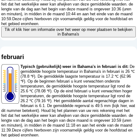
feit dat het werkelijke weer kan afwijken van deze gemiddelde waarden. de
lengte van de dag aan het begin van deze maand is ongeveer 10:36 (uren
en minuten), in midden in de maand 10:44 en aan het einde van de maand
10:59.Deze cijfers hierboven zijn voornamelijk geldig voor de hoofdstad en
het gebied eromheen.
Tik of klik hier om informatie over het weer op meer plaatsen te bekijken
in Bahama's
februari
Typisch (gebruikelijk) weer in Bahama's in februari is dit:
De
gemiddelde hoogste temperatuur in Bahama's in februari is 26 ℃
(78.8 ℉). De gemiddelde laagste temperatuur is 17.2 ℃ (62.96
℉). Op de beginnen februari u kunt verwachten onderste
temperaturen, de gemiddelde hoogste temperatuur ligt rond de
25.6 ℃ (78.08 ℉). Op de eind februari u kunt verwachten hoger
temperaturen, de gemiddelde hoogste temperatuur ligt rond de
26.2 ℃ (79.16 ℉). Het gemiddelde aantal regenachtige dagen in
februari is 6.1. De gemiddelde regenval is 49.5 mm (
kijk hier, wat
dit nummer betekent
). Houd bij het plannen van uw reis rekening met het
feit dat het werkelijke weer kan afwijken van deze gemiddelde waarden. de
lengte van de dag aan het begin van deze maand is ongeveer 10:59 (uren
en minuten), in midden in de maand 11:18 en aan het einde van de maand
11:39.Deze cijfers hierboven zijn voornamelijk geldig voor de hoofdstad en
het gebied eromheen.