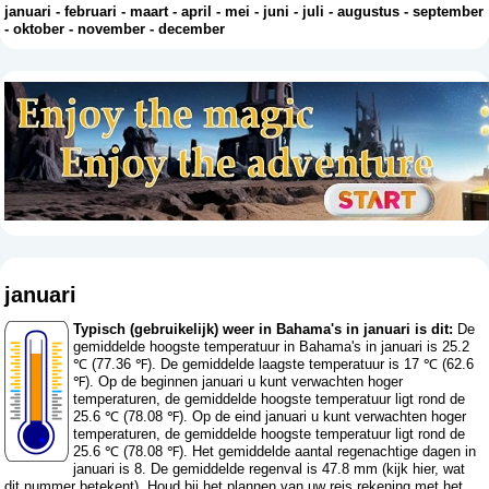
januari
-
februari
-
maart
-
april
-
mei
-
juni
-
juli
-
augustus
-
september
-
oktober
-
november
-
december
januari
Typisch (gebruikelijk) weer in Bahama's in januari is dit:
De
gemiddelde hoogste temperatuur in Bahama's in januari is 25.2
℃ (77.36 ℉). De gemiddelde laagste temperatuur is 17 ℃ (62.6
℉). Op de beginnen januari u kunt verwachten hoger
temperaturen, de gemiddelde hoogste temperatuur ligt rond de
25.6 ℃ (78.08 ℉). Op de eind januari u kunt verwachten hoger
temperaturen, de gemiddelde hoogste temperatuur ligt rond de
25.6 ℃ (78.08 ℉). Het gemiddelde aantal regenachtige dagen in
januari is 8. De gemiddelde regenval is 47.8 mm (
kijk hier, wat
dit nummer betekent
). Houd bij het plannen van uw reis rekening met het