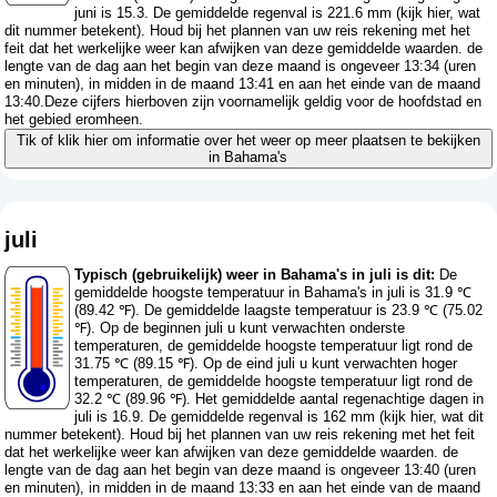
juni is 15.3. De gemiddelde regenval is 221.6 mm (
kijk hier, wat
dit nummer betekent
). Houd bij het plannen van uw reis rekening met het
feit dat het werkelijke weer kan afwijken van deze gemiddelde waarden. de
lengte van de dag aan het begin van deze maand is ongeveer 13:34 (uren
en minuten), in midden in de maand 13:41 en aan het einde van de maand
13:40.Deze cijfers hierboven zijn voornamelijk geldig voor de hoofdstad en
het gebied eromheen.
Tik of klik hier om informatie over het weer op meer plaatsen te bekijken
in Bahama's
juli
Typisch (gebruikelijk) weer in Bahama's in juli is dit:
De
gemiddelde hoogste temperatuur in Bahama's in juli is 31.9 ℃
(89.42 ℉). De gemiddelde laagste temperatuur is 23.9 ℃ (75.02
℉). Op de beginnen juli u kunt verwachten onderste
temperaturen, de gemiddelde hoogste temperatuur ligt rond de
31.75 ℃ (89.15 ℉). Op de eind juli u kunt verwachten hoger
temperaturen, de gemiddelde hoogste temperatuur ligt rond de
32.2 ℃ (89.96 ℉). Het gemiddelde aantal regenachtige dagen in
juli is 16.9. De gemiddelde regenval is 162 mm (
kijk hier, wat dit
nummer betekent
). Houd bij het plannen van uw reis rekening met het feit
dat het werkelijke weer kan afwijken van deze gemiddelde waarden. de
lengte van de dag aan het begin van deze maand is ongeveer 13:40 (uren
en minuten), in midden in de maand 13:33 en aan het einde van de maand