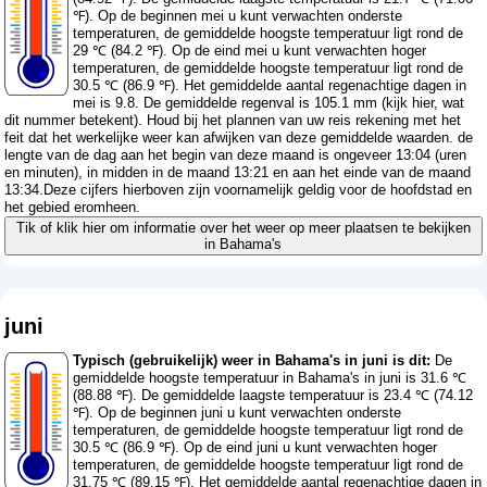
℉). Op de beginnen mei u kunt verwachten onderste
temperaturen, de gemiddelde hoogste temperatuur ligt rond de
29 ℃ (84.2 ℉). Op de eind mei u kunt verwachten hoger
temperaturen, de gemiddelde hoogste temperatuur ligt rond de
30.5 ℃ (86.9 ℉). Het gemiddelde aantal regenachtige dagen in
mei is 9.8. De gemiddelde regenval is 105.1 mm (
kijk hier, wat
dit nummer betekent
). Houd bij het plannen van uw reis rekening met het
feit dat het werkelijke weer kan afwijken van deze gemiddelde waarden. de
lengte van de dag aan het begin van deze maand is ongeveer 13:04 (uren
en minuten), in midden in de maand 13:21 en aan het einde van de maand
13:34.Deze cijfers hierboven zijn voornamelijk geldig voor de hoofdstad en
het gebied eromheen.
Tik of klik hier om informatie over het weer op meer plaatsen te bekijken
in Bahama's
juni
Typisch (gebruikelijk) weer in Bahama's in juni is dit:
De
gemiddelde hoogste temperatuur in Bahama's in juni is 31.6 ℃
(88.88 ℉). De gemiddelde laagste temperatuur is 23.4 ℃ (74.12
℉). Op de beginnen juni u kunt verwachten onderste
temperaturen, de gemiddelde hoogste temperatuur ligt rond de
30.5 ℃ (86.9 ℉). Op de eind juni u kunt verwachten hoger
temperaturen, de gemiddelde hoogste temperatuur ligt rond de
31.75 ℃ (89.15 ℉). Het gemiddelde aantal regenachtige dagen in