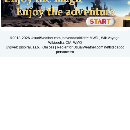
©2018-2026 UsualWeather.com, hoveddatakilder: MWDI, WikiVoyage,
Wikipedia, CIA, WMO
Utgiver: Bispiral, s.r.o. |
Om oss
|
Regler for UsualWeather.com nettstedet og
personvern