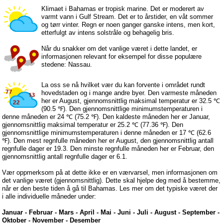
Klimaet i Bahamas er tropisk marine. Det er moderert av
varmt vann i Gulf Stream. Det er to årstider, en våt sommer
og tørr vinter. Regn er noen ganger ganske intens, men kort,
etterfulgt av intens solstråle og behagelig bris.
Når du snakker om det vanlige været i dette landet, er
informasjonen relevant for eksempel for disse populære
stedene: Nassau.
La oss se nå hvilket vær du kan forvente i området rundt
hovedstaden og i mange andre byer. Den varmeste måneden
her er August, gjennomsnittlig maksimal temperatur er 32.5 ℃
(90.5 ℉). Den gjennomsnittlige minimumstemperaturen i
denne måneden er 24 ℃ (75.2 ℉). Den kaldeste måneden her er Januar,
gjennomsnittlig maksimal temperatur er 25.2 ℃ (77.36 ℉). Den
gjennomsnittlige minimumstemperaturen i denne måneden er 17 ℃ (62.6
℉). Den mest regnfulle måneden her er August, den gjennomsnittlig antall
regnfulle dager er 19.3. Den minste regnfulle måneden her er Februar, den
gjennomsnittlig antall regnfulle dager er 6.1.
Vær oppmerksom på at dette ikke er en værvarsel, men informasjonen om
det vanlige været (gjennomsnittlig). Dette skal hjelpe deg med å bestemme,
når er den beste tiden å gå til Bahamas. Les mer om det typiske været der
i alle individuelle måneder under:
Januar
-
Februar
-
Mars
-
April
-
Mai
-
Juni
-
Juli
-
August
-
September
-
Oktober
-
November
-
Desember