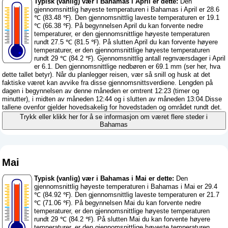
Typisk (vanlig) vær i Bahamas i April er dette:
Den
gjennomsnittlig høyeste temperaturen i Bahamas i April er 28.6
℃ (83.48 ℉). Den gjennomsnittlig laveste temperaturen er 19.1
℃ (66.38 ℉). På begynnelsen April du kan forvente nedre
temperaturer, er den gjennomsnittlige høyeste temperaturen
rundt 27.5 ℃ (81.5 ℉). På slutten April du kan forvente høyere
temperaturer, er den gjennomsnittlige høyeste temperaturen
rundt 29 ℃ (84.2 ℉). Gjennomsnittlig antall regnværsdager i April
er 6.1. Den gjennomsnittlige nedbøren er 69.1 mm (
ser her, hva
dette tallet betyr
). Når du planlegger reisen, vær så snill og husk at det
faktiske været kan avvike fra disse gjennomsnittsverdiene. Lengden på
dagen i begynnelsen av denne måneden er omtrent 12:23 (timer og
minutter), i midten av måneden 12:44 og i slutten av måneden 13:04.Disse
tallene ovenfor gjelder hovedsakelig for hovedstaden og området rundt det.
Trykk eller klikk her for å se informasjon om været flere steder i
Bahamas
Mai
Typisk (vanlig) vær i Bahamas i Mai er dette:
Den
gjennomsnittlig høyeste temperaturen i Bahamas i Mai er 29.4
℃ (84.92 ℉). Den gjennomsnittlig laveste temperaturen er 21.7
℃ (71.06 ℉). På begynnelsen Mai du kan forvente nedre
temperaturer, er den gjennomsnittlige høyeste temperaturen
rundt 29 ℃ (84.2 ℉). På slutten Mai du kan forvente høyere
temperaturer, er den gjennomsnittlige høyeste temperaturen