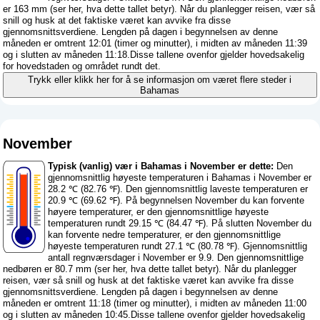
er 163 mm (
ser her, hva dette tallet betyr
). Når du planlegger reisen, vær så
snill og husk at det faktiske været kan avvike fra disse
gjennomsnittsverdiene. Lengden på dagen i begynnelsen av denne
måneden er omtrent 12:01 (timer og minutter), i midten av måneden 11:39
og i slutten av måneden 11:18.Disse tallene ovenfor gjelder hovedsakelig
for hovedstaden og området rundt det.
Trykk eller klikk her for å se informasjon om været flere steder i
Bahamas
November
Typisk (vanlig) vær i Bahamas i November er dette:
Den
gjennomsnittlig høyeste temperaturen i Bahamas i November er
28.2 ℃ (82.76 ℉). Den gjennomsnittlig laveste temperaturen er
20.9 ℃ (69.62 ℉). På begynnelsen November du kan forvente
høyere temperaturer, er den gjennomsnittlige høyeste
temperaturen rundt 29.15 ℃ (84.47 ℉). På slutten November du
kan forvente nedre temperaturer, er den gjennomsnittlige
høyeste temperaturen rundt 27.1 ℃ (80.78 ℉). Gjennomsnittlig
antall regnværsdager i November er 9.9. Den gjennomsnittlige
nedbøren er 80.7 mm (
ser her, hva dette tallet betyr
). Når du planlegger
reisen, vær så snill og husk at det faktiske været kan avvike fra disse
gjennomsnittsverdiene. Lengden på dagen i begynnelsen av denne
måneden er omtrent 11:18 (timer og minutter), i midten av måneden 11:00
og i slutten av måneden 10:45.Disse tallene ovenfor gjelder hovedsakelig