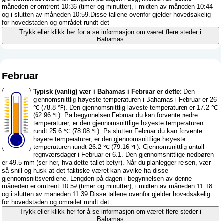
måneden er omtrent 10:36 (timer og minutter), i midten av måneden 10:44
og i slutten av måneden 10:59.Disse tallene ovenfor gjelder hovedsakelig
for hovedstaden og området rundt det.
Trykk eller klikk her for å se informasjon om været flere steder i
Bahamas
Februar
Typisk (vanlig) vær i Bahamas i Februar er dette:
Den
gjennomsnittlig høyeste temperaturen i Bahamas i Februar er 26
℃ (78.8 ℉). Den gjennomsnittlig laveste temperaturen er 17.2 ℃
(62.96 ℉). På begynnelsen Februar du kan forvente nedre
temperaturer, er den gjennomsnittlige høyeste temperaturen
rundt 25.6 ℃ (78.08 ℉). På slutten Februar du kan forvente
høyere temperaturer, er den gjennomsnittlige høyeste
temperaturen rundt 26.2 ℃ (79.16 ℉). Gjennomsnittlig antall
regnværsdager i Februar er 6.1. Den gjennomsnittlige nedbøren
er 49.5 mm (
ser her, hva dette tallet betyr
). Når du planlegger reisen, vær
så snill og husk at det faktiske været kan avvike fra disse
gjennomsnittsverdiene. Lengden på dagen i begynnelsen av denne
måneden er omtrent 10:59 (timer og minutter), i midten av måneden 11:18
og i slutten av måneden 11:39.Disse tallene ovenfor gjelder hovedsakelig
for hovedstaden og området rundt det.
Trykk eller klikk her for å se informasjon om været flere steder i
Bahamas