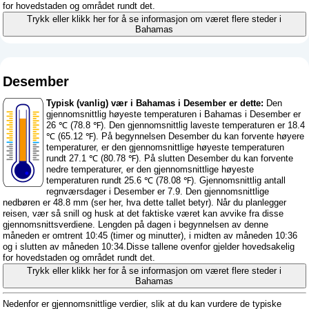
for hovedstaden og området rundt det.
Trykk eller klikk her for å se informasjon om været flere steder i
Bahamas
Desember
Typisk (vanlig) vær i Bahamas i Desember er dette:
Den
gjennomsnittlig høyeste temperaturen i Bahamas i Desember er
26 ℃ (78.8 ℉). Den gjennomsnittlig laveste temperaturen er 18.4
℃ (65.12 ℉). På begynnelsen Desember du kan forvente høyere
temperaturer, er den gjennomsnittlige høyeste temperaturen
rundt 27.1 ℃ (80.78 ℉). På slutten Desember du kan forvente
nedre temperaturer, er den gjennomsnittlige høyeste
temperaturen rundt 25.6 ℃ (78.08 ℉). Gjennomsnittlig antall
regnværsdager i Desember er 7.9. Den gjennomsnittlige
nedbøren er 48.8 mm (
ser her, hva dette tallet betyr
). Når du planlegger
reisen, vær så snill og husk at det faktiske været kan avvike fra disse
gjennomsnittsverdiene. Lengden på dagen i begynnelsen av denne
måneden er omtrent 10:45 (timer og minutter), i midten av måneden 10:36
og i slutten av måneden 10:34.Disse tallene ovenfor gjelder hovedsakelig
for hovedstaden og området rundt det.
Trykk eller klikk her for å se informasjon om været flere steder i
Bahamas
Nedenfor er gjennomsnittlige verdier, slik at du kan vurdere de typiske