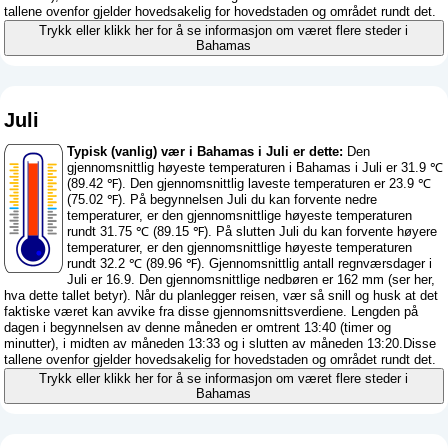
tallene ovenfor gjelder hovedsakelig for hovedstaden og området rundt det.
Trykk eller klikk her for å se informasjon om været flere steder i
Bahamas
Juli
Typisk (vanlig) vær i Bahamas i Juli er dette:
Den
gjennomsnittlig høyeste temperaturen i Bahamas i Juli er 31.9 ℃
(89.42 ℉). Den gjennomsnittlig laveste temperaturen er 23.9 ℃
(75.02 ℉). På begynnelsen Juli du kan forvente nedre
temperaturer, er den gjennomsnittlige høyeste temperaturen
rundt 31.75 ℃ (89.15 ℉). På slutten Juli du kan forvente høyere
temperaturer, er den gjennomsnittlige høyeste temperaturen
rundt 32.2 ℃ (89.96 ℉). Gjennomsnittlig antall regnværsdager i
Juli er 16.9. Den gjennomsnittlige nedbøren er 162 mm (
ser her,
hva dette tallet betyr
). Når du planlegger reisen, vær så snill og husk at det
faktiske været kan avvike fra disse gjennomsnittsverdiene. Lengden på
dagen i begynnelsen av denne måneden er omtrent 13:40 (timer og
minutter), i midten av måneden 13:33 og i slutten av måneden 13:20.Disse
tallene ovenfor gjelder hovedsakelig for hovedstaden og området rundt det.
Trykk eller klikk her for å se informasjon om været flere steder i
Bahamas