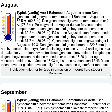
August
Typisk (vanlig) vær i Bahamas i August er dette:
Den
gjennomsnittlig høyeste temperaturen i Bahamas i August er
32.5 ℃ (90.5 ℉). Den gjennomsnittlig laveste temperaturen er 24
℃ (75.2 ℉). På begynnelsen August du kan forvente nedre
temperaturer, er den gjennomsnittlige høyeste temperaturen
rundt 32.2 ℃ (89.96 ℉). På slutten August du kan forvente nedre
temperaturer, er den gjennomsnittlige høyeste temperaturen
rundt 31.7 ℃ (89.06 ℉). Gjennomsnittlig antall regnværsdager i
August er 19.3. Den gjennomsnittlige nedbøren er 229.6 mm (
ser
her, hva dette tallet betyr
). Når du planlegger reisen, vær så snill og husk at
det faktiske været kan avvike fra disse gjennomsnittsverdiene. Lengden på
dagen i begynnelsen av denne måneden er omtrent 13:20 (timer og
minutter), i midten av måneden 13:03 og i slutten av måneden 12:43.Disse
tallene ovenfor gjelder hovedsakelig for hovedstaden og området rundt det.
Trykk eller klikk her for å se informasjon om været flere steder i
Bahamas
September
Typisk (vanlig) vær i Bahamas i September er dette:
Den
gjennomsnittlig høyeste temperaturen i Bahamas i September er
30.9 ℃ (87.62 ℉). Den gjennomsnittlig laveste temperaturen er