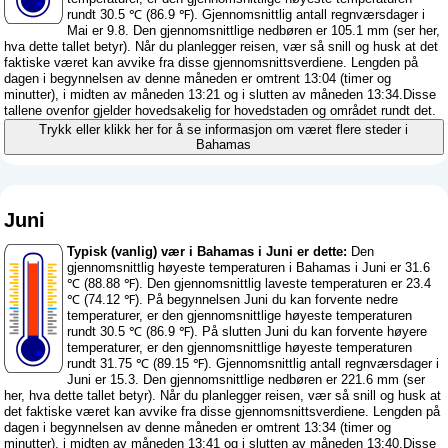
rundt 30.5 ℃ (86.9 ℉). Gjennomsnittlig antall regnværsdager i
Mai er 9.8. Den gjennomsnittlige nedbøren er 105.1 mm (
ser her,
hva dette tallet betyr
). Når du planlegger reisen, vær så snill og husk at det
faktiske været kan avvike fra disse gjennomsnittsverdiene. Lengden på
dagen i begynnelsen av denne måneden er omtrent 13:04 (timer og
minutter), i midten av måneden 13:21 og i slutten av måneden 13:34.Disse
tallene ovenfor gjelder hovedsakelig for hovedstaden og området rundt det.
Trykk eller klikk her for å se informasjon om været flere steder i
Bahamas
Juni
Typisk (vanlig) vær i Bahamas i Juni er dette:
Den
gjennomsnittlig høyeste temperaturen i Bahamas i Juni er 31.6
℃ (88.88 ℉). Den gjennomsnittlig laveste temperaturen er 23.4
℃ (74.12 ℉). På begynnelsen Juni du kan forvente nedre
temperaturer, er den gjennomsnittlige høyeste temperaturen
rundt 30.5 ℃ (86.9 ℉). På slutten Juni du kan forvente høyere
temperaturer, er den gjennomsnittlige høyeste temperaturen
rundt 31.75 ℃ (89.15 ℉). Gjennomsnittlig antall regnværsdager i
Juni er 15.3. Den gjennomsnittlige nedbøren er 221.6 mm (
ser
her, hva dette tallet betyr
). Når du planlegger reisen, vær så snill og husk at
det faktiske været kan avvike fra disse gjennomsnittsverdiene. Lengden på
dagen i begynnelsen av denne måneden er omtrent 13:34 (timer og
minutter), i midten av måneden 13:41 og i slutten av måneden 13:40.Disse