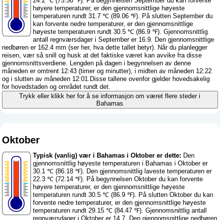
24.2 ℃ (75.56 ℉). På begynnelsen September du kan forvente
høyere temperaturer, er den gjennomsnittlige høyeste
temperaturen rundt 31.7 ℃ (89.06 ℉). På slutten September du
kan forvente nedre temperaturer, er den gjennomsnittlige
høyeste temperaturen rundt 30.5 ℃ (86.9 ℉). Gjennomsnittlig
antall regnværsdager i September er 16.9. Den gjennomsnittlige
nedbøren er 162.4 mm (
ser her, hva dette tallet betyr
). Når du planlegger
reisen, vær så snill og husk at det faktiske været kan avvike fra disse
gjennomsnittsverdiene. Lengden på dagen i begynnelsen av denne
måneden er omtrent 12:43 (timer og minutter), i midten av måneden 12:22
og i slutten av måneden 12:01.Disse tallene ovenfor gjelder hovedsakelig
for hovedstaden og området rundt det.
Trykk eller klikk her for å se informasjon om været flere steder i
Bahamas
Oktober
Typisk (vanlig) vær i Bahamas i Oktober er dette:
Den
gjennomsnittlig høyeste temperaturen i Bahamas i Oktober er
30.1 ℃ (86.18 ℉). Den gjennomsnittlig laveste temperaturen er
22.3 ℃ (72.14 ℉). På begynnelsen Oktober du kan forvente
høyere temperaturer, er den gjennomsnittlige høyeste
temperaturen rundt 30.5 ℃ (86.9 ℉). På slutten Oktober du kan
forvente nedre temperaturer, er den gjennomsnittlige høyeste
temperaturen rundt 29.15 ℃ (84.47 ℉). Gjennomsnittlig antall
regnværsdager i Oktober er 14.7. Den gjennomsnittlige nedbøren