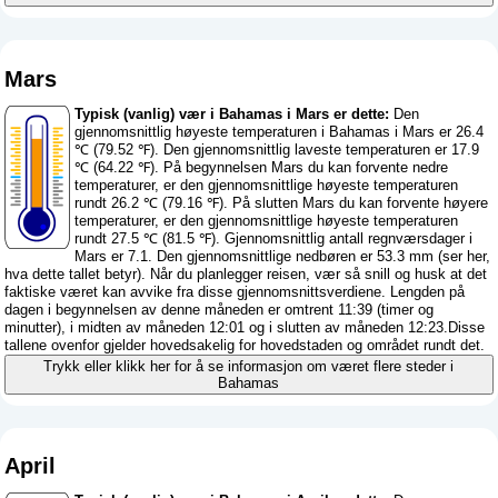
Mars
Typisk (vanlig) vær i Bahamas i Mars er dette:
Den
gjennomsnittlig høyeste temperaturen i Bahamas i Mars er 26.4
℃ (79.52 ℉). Den gjennomsnittlig laveste temperaturen er 17.9
℃ (64.22 ℉). På begynnelsen Mars du kan forvente nedre
temperaturer, er den gjennomsnittlige høyeste temperaturen
rundt 26.2 ℃ (79.16 ℉). På slutten Mars du kan forvente høyere
temperaturer, er den gjennomsnittlige høyeste temperaturen
rundt 27.5 ℃ (81.5 ℉). Gjennomsnittlig antall regnværsdager i
Mars er 7.1. Den gjennomsnittlige nedbøren er 53.3 mm (
ser her,
hva dette tallet betyr
). Når du planlegger reisen, vær så snill og husk at det
faktiske været kan avvike fra disse gjennomsnittsverdiene. Lengden på
dagen i begynnelsen av denne måneden er omtrent 11:39 (timer og
minutter), i midten av måneden 12:01 og i slutten av måneden 12:23.Disse
tallene ovenfor gjelder hovedsakelig for hovedstaden og området rundt det.
Trykk eller klikk her for å se informasjon om været flere steder i
Bahamas
April