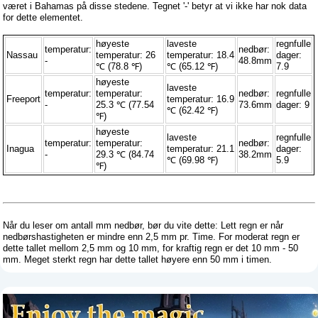
været i Bahamas på disse stedene. Tegnet '-' betyr at vi ikke har nok data
for dette elementet.
høyeste
laveste
regnfulle
temperatur:
nedbør:
Nassau
temperatur: 26
temperatur: 18.4
dager:
-
48.8mm
℃ (78.8 ℉)
℃ (65.12 ℉)
7.9
høyeste
laveste
temperatur:
temperatur:
nedbør:
regnfulle
Freeport
temperatur: 16.9
-
25.3 ℃ (77.54
73.6mm
dager: 9
℃ (62.42 ℉)
℉)
høyeste
laveste
regnfulle
temperatur:
temperatur:
nedbør:
Inagua
temperatur: 21.1
dager:
-
29.3 ℃ (84.74
38.2mm
℃ (69.98 ℉)
5.9
℉)
Når du leser om antall mm nedbør, bør du vite dette: Lett regn er når
nedbørshastigheten er mindre enn 2,5 mm pr. Time. For moderat regn er
dette tallet mellom 2,5 mm og 10 mm, for kraftig regn er det 10 mm - 50
mm. Meget sterkt regn har dette tallet høyere enn 50 mm i timen.