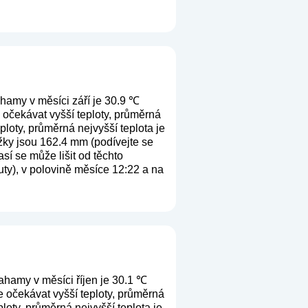
hamy v měsíci září je 30.9 ℃
 očekávat vyšší teploty, průměrná
ploty, průměrná nejvyšší teplota je
žky jsou 162.4 mm (
podívejte se
sí se může lišit od těchto
ty), v polovině měsíce 12:22 a na
ahamy v měsíci říjen je 30.1 ℃
e očekávat vyšší teploty, průměrná
loty, průměrná nejvyšší teplota je