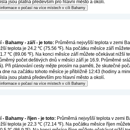
ísla jsou platná především pro hlavní město a okolí.
 informace o počasí na více místech v cíli Bahamy
- Bahamy - září - je toto:
Průměrná nejvyšší teplota v zemi Ba
žší teplota je 24.2 ℃ (75.56 ℉). Na počátku měsíce září můžete
31.7 ℃ (89.06 ℉). Na konci měsíce září můžete očekávat nižší te
ůměrný počet deštivých dnů v měsíci září je 16.9. Průměrné srá
á
). Při plánování cesty mějte prosím na paměti, že skutečné poča
dne na začátku tohoto měsíce je přibližně 12:43 (hodiny a minu
ísla jsou platná především pro hlavní město a okolí.
 informace o počasí na více místech v cíli Bahamy
- Bahamy - říjen - je toto:
Průměrná nejvyšší teplota v zemi B
žší teplota je 22.3 ℃ (72.14 ℉). Na počátku měsíce říjen můžet
30.5 ℃ (86.9 ℉). Na konci měsíce říjen můžete očekávat nižší tep