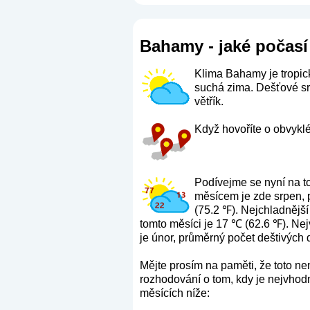
Bahamy - jaké počasí 
Klima Bahamy je tropick
suchá zima. Dešťové srá
větřík.
Když hovoříte o obvyklé
Podívejme se nyní na t
měsícem je zde srpen, 
(75.2 ℉). Nejchladnější
tomto měsíci je 17 ℃ (62.6 ℉). Nej
je únor, průměrný počet deštivých d
Mějte prosím na paměti, že toto n
rozhodování o tom, kdy je nejvhodn
měsících níže: