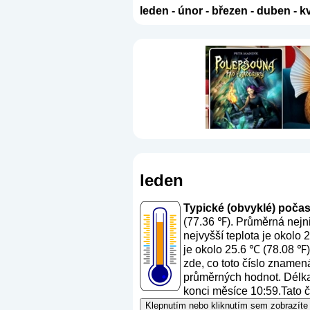
leden
-
únor
-
březen
-
duben
-
k
leden
Typické (obvyklé) počasí
(77.36 ℉). Průměrná nejni
nejvyšší teplota je okolo
je okolo 25.6 ℃ (78.08 ℉)
zde, co toto číslo znamen
průměrných hodnot. Délka 
konci měsíce 10:59.Tato č
Klepnutím nebo kliknutím sem zobrazíte