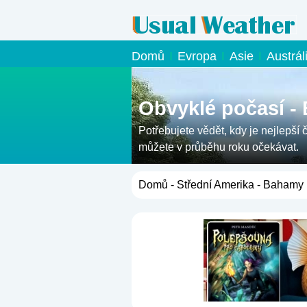
Domů
Evropa
Asie
Austrál
Obvyklé počasí -
Potřebujete vědět, kdy je nejlepší
můžete v průběhu roku očekávat.
Domů
-
Střední Amerika
- Bahamy