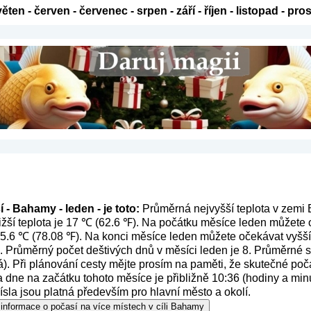
věten
-
červen
-
červenec
-
srpen
-
září
-
říjen
-
listopad
-
pros
 - Bahamy - leden - je toto:
Průměrná nejvyšší teplota v zemi 
žší teplota je 17 ℃ (62.6 ℉). Na počátku měsíce leden můžete 
 25.6 ℃ (78.08 ℉). Na konci měsíce leden můžete očekávat vyšší 
. Průměrný počet deštivých dnů v měsíci leden je 8. Průměrné 
á
). Při plánování cesty mějte prosím na paměti, že skutečné poča
dne na začátku tohoto měsíce je přibližně 10:36 (hodiny a minu
ísla jsou platná především pro hlavní město a okolí.
 informace o počasí na více místech v cíli Bahamy