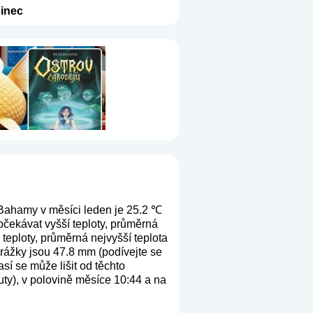
inec
Bahamy v měsíci leden je 25.2 ℃
očekávat vyšší teploty, průměrná
teploty, průměrná nejvyšší teplota
srážky jsou 47.8 mm (
podívejte se
sí se může lišit od těchto
ty), v polovině měsíce 10:44 a na