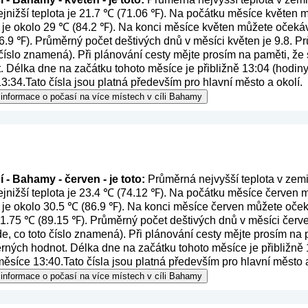
nižší teplota je 21.7 ℃ (71.06 ℉). Na počátku měsíce květen mů
 je okolo 29 ℃ (84.2 ℉). Na konci měsíce květen můžete očekáva
86.9 ℉). Průměrný počet deštivých dnů v měsíci květen je 9.8. 
 číslo znamená
). Při plánování cesty mějte prosím na paměti, že
 Délka dne na začátku tohoto měsíce je přibližně 13:04 (hodiny
3:34.Tato čísla jsou platná především pro hlavní město a okolí.
 informace o počasí na více místech v cíli Bahamy
 - Bahamy - červen - je toto:
Průměrná nejvyšší teplota v zemi
nižší teplota je 23.4 ℃ (74.12 ℉). Na počátku měsíce červen mů
 je okolo 30.5 ℃ (86.9 ℉). Na konci měsíce červen můžete oček
 31.75 ℃ (89.15 ℉). Průměrný počet deštivých dnů v měsíci červ
de, co toto číslo znamená
). Při plánování cesty mějte prosím na
ěrných hodnot. Délka dne na začátku tohoto měsíce je přibližně 
ěsíce 13:40.Tato čísla jsou platná především pro hlavní město a
 informace o počasí na více místech v cíli Bahamy