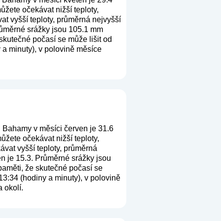
žete očekávat nižší teploty,
t vyšší teploty, průměrná nejvyšší
Průměrné srážky jsou 105.1 mm
 skutečné počasí se může lišit od
 a minuty), v polovině měsíce
 Bahamy v měsíci červen je 31.6
žete očekávat nižší teploty,
ávat vyšší teploty, průměrná
en je 15.3. Průměrné srážky jsou
 paměti, že skutečné počasí se
13:34 (hodiny a minuty), v polovině
 okolí.