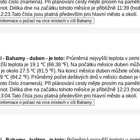
 toto číslo znamená
). Při plánování cesty mějte prosím na paměti
ot. Délka dne na začátku tohoto měsíce je přibližně 11:39 (hod
2:23.Tato čísla jsou platná především pro hlavní město a okolí.
 informace o počasí na více místech v cíli Bahamy
 - Bahamy - duben - je toto:
Průměrná nejvyšší teplota v zem
žší teplota je 19.1 ℃ (66.38 ℉). Na počátku měsíce duben můžet
 je okolo 27.5 ℃ (81.5 ℉). Na konci měsíce duben můžete očeká
 29 ℃ (84.2 ℉). Průměrný počet deštivých dnů v měsíci duben je
 toto číslo znamená
). Při plánování cesty mějte prosím na paměti
ot. Délka dne na začátku tohoto měsíce je přibližně 12:23 (hod
3:04.Tato čísla jsou platná především pro hlavní město a okolí.
 informace o počasí na více místech v cíli Bahamy
 - Bahamy - květen - je toto:
Průměrná nejvyšší teplota v zemi