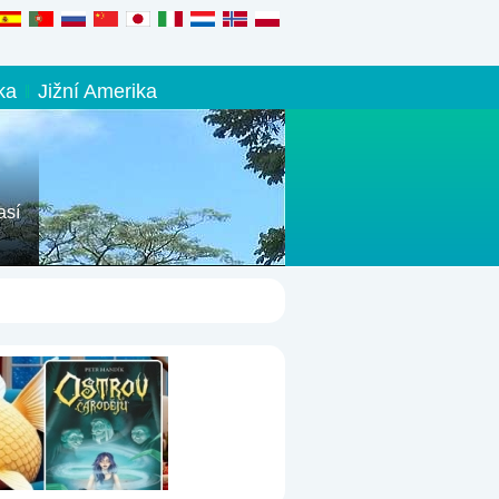
ka
Jižní Amerika
así