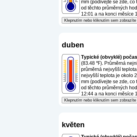
mm (
podívejte se zde, co
od těchto průměrných hodn
12:01 a na konci měsíce 1
Klepnutím nebo kliknutím sem zobrazíte
duben
Typické (obvyklé) počasí
(83.48 ℉). Průměrná nejni
průměrná nejvyšší teplota
nejvyšší teplota je okolo
mm (
podívejte se zde, co
od těchto průměrných hodn
12:44 a na konci měsíce 1
Klepnutím nebo kliknutím sem zobrazíte
květen
Typické (obvyklé) počasí