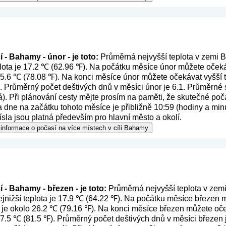
 - Bahamy - únor - je toto:
Průměrná nejvyšší teplota v zemi B
lota je 17.2 ℃ (62.96 ℉). Na počátku měsíce únor můžete očekáv
 25.6 ℃ (78.08 ℉). Na konci měsíce únor můžete očekávat vyšší t
. Průměrný počet deštivých dnů v měsíci únor je 6.1. Průměrné 
á
). Při plánování cesty mějte prosím na paměti, že skutečné poča
dne na začátku tohoto měsíce je přibližně 10:59 (hodiny a minu
sla jsou platná především pro hlavní město a okolí.
 informace o počasí na více místech v cíli Bahamy
 - Bahamy - březen - je toto:
Průměrná nejvyšší teplota v zem
nižší teplota je 17.9 ℃ (64.22 ℉). Na počátku měsíce březen mů
 je okolo 26.2 ℃ (79.16 ℉). Na konci měsíce březen můžete oče
 27.5 ℃ (81.5 ℉). Průměrný počet deštivých dnů v měsíci březen 