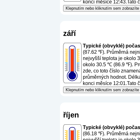
konci měsíce 12:43.Tato č
Klepnutím nebo kliknutím sem zobrazíte
září
Typické (obvyklé) počasí 
(87.62 ℉). Průměrná nejni
nejvyšší teplota je okolo 
okolo 30.5 ℃ (86.9 ℉). Pr
zde, co toto číslo znamen
průměrných hodnot. Délka 
konci měsíce 12:01.Tato č
Klepnutím nebo kliknutím sem zobrazíte
říjen
Typické (obvyklé) počasí 
(86.18 ℉). Průměrná nejni
nejvyšší teplota je okolo 