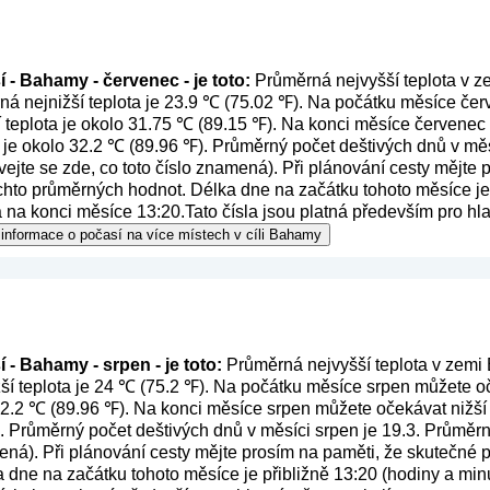
 - Bahamy - červenec - je toto:
Průměrná nejvyšší teplota v z
ná nejnižší teplota je 23.9 ℃ (75.02 ℉). Na počátku měsíce če
í teplota je okolo 31.75 ℃ (89.15 ℉). Na konci měsíce červenec 
 je okolo 32.2 ℃ (89.96 ℉). Průměrný počet deštivých dnů v mě
vejte se zde, co toto číslo znamená
). Při plánování cesty mějte
ěchto průměrných hodnot. Délka dne na začátku tohoto měsíce je 
 na konci měsíce 13:20.Tato čísla jsou platná především pro hla
 informace o počasí na více místech v cíli Bahamy
 - Bahamy - srpen - je toto:
Průměrná nejvyšší teplota v zemi
ší teplota je 24 ℃ (75.2 ℉). Na počátku měsíce srpen můžete oč
 32.2 ℃ (89.96 ℉). Na konci měsíce srpen můžete očekávat nižší 
. Průměrný počet deštivých dnů v měsíci srpen je 19.3. Průměr
mená
). Při plánování cesty mějte prosím na paměti, že skutečné p
dne na začátku tohoto měsíce je přibližně 13:20 (hodiny a minu