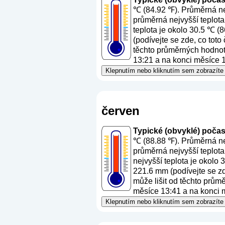
℃ (84.92 ℉). Průměrná nej
průměrná nejvyšší teplota
teplota je okolo 30.5 ℃ (
(
podívejte se zde, co toto
těchto průměrných hodnot.
13:21 a na konci měsíce 1
Klepnutím nebo kliknutím sem zobrazíte
červen
Typické (obvyklé) počasí
℃ (88.88 ℉). Průměrná nej
průměrná nejvyšší teplota
nejvyšší teplota je okolo
221.6 mm (
podívejte se z
může lišit od těchto prům
měsíce 13:41 a na konci m
Klepnutím nebo kliknutím sem zobrazíte