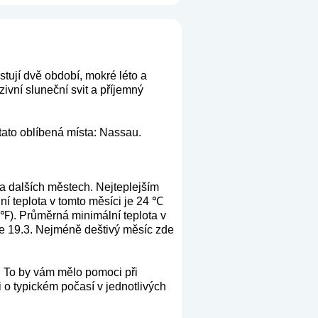
tují dvě období, mokré léto a
ivní sluneční svit a příjemný
 tato oblíbená místa: Nassau.
a dalších městech. Nejteplejším
í teplota v tomto měsíci je 24 ℃
 ℉). Průměrná minimální teplota v
je 19.3. Nejméně deštivý měsíc zde
. To by vám mělo pomoci při
 o typickém počasí v jednotlivých