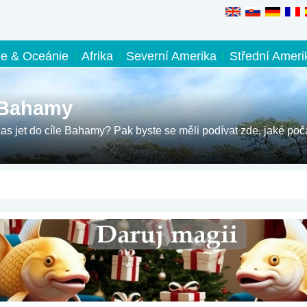
ie & Oceánie
Afrika
Severní Amerika
Střední Ameri
 Bahamy
 čas jet do cíle Bahamy? Pak byste se měli podívat zde, jaké poč