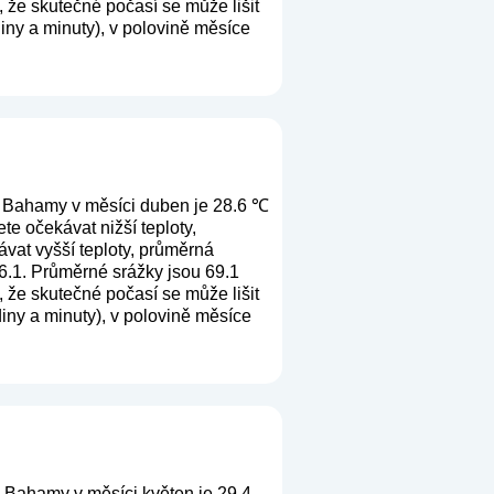
, že skutečné počasí se může lišit
iny a minuty), v polovině měsíce
i Bahamy v měsíci duben je 28.6 ℃
e očekávat nižší teploty,
vat vyšší teploty, průměrná
 6.1. Průměrné srážky jsou 69.1
, že skutečné počasí se může lišit
iny a minuty), v polovině měsíce
 Bahamy v měsíci květen je 29.4