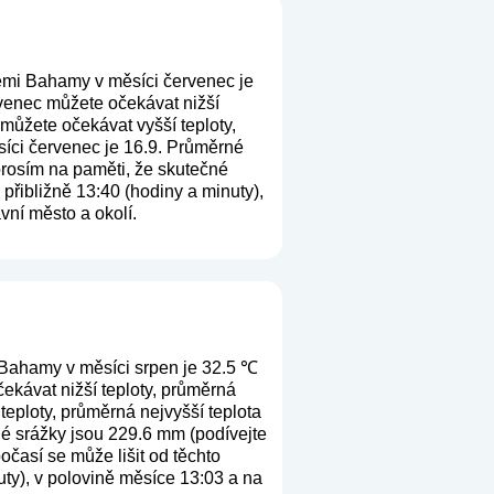
emi Bahamy v měsíci červenec je
rvenec můžete očekávat nižší
můžete očekávat vyšší teploty,
síci červenec je 16.9. Průměrné
 prosím na paměti, že skutečné
přibližně 13:40 (hodiny a minuty),
vní město a okolí.
 Bahamy v měsíci srpen je 32.5 ℃
ekávat nižší teploty, průměrná
teploty, průměrná nejvyšší teplota
né srážky jsou 229.6 mm (
podívejte
očasí se může lišit od těchto
ty), v polovině měsíce 13:03 a na