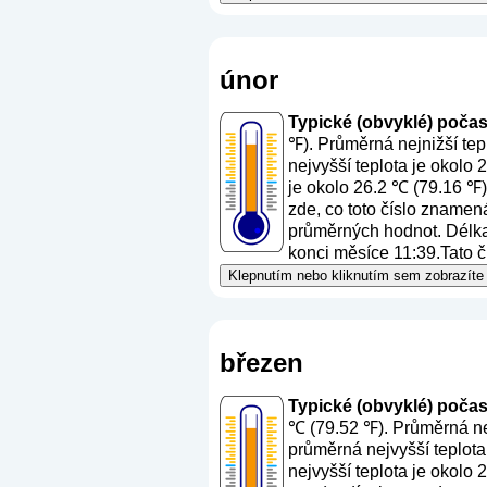
únor
Typické (obvyklé) počasí
℉). Průměrná nejnižší tep
nejvyšší teplota je okolo
je okolo 26.2 ℃ (79.16 ℉)
zde, co toto číslo znamen
průměrných hodnot. Délka 
konci měsíce 11:39.Tato čí
Klepnutím nebo kliknutím sem zobrazíte
březen
Typické (obvyklé) počasí
℃ (79.52 ℉). Průměrná nej
průměrná nejvyšší teplota
nejvyšší teplota je okolo