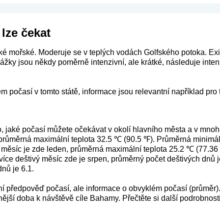
lze čekat
é mořské. Moderuje se v teplých vodách Golfského potoka. Exis
žky jsou někdy poměrně intenzivní, ale krátké, následuje intenz
m počasí v tomto státě, informace jsou relevantní například pro
o, jaké počasí můžete očekávat v okolí hlavního města a v mnoh
průměrná maximální teplota 32.5 ℃ (90.5 ℉). Průměrná minimáln
 měsíc je zde leden, průměrná maximální teplota 25.2 ℃ (77.36
více deštivý měsíc zde je srpen, průměrný počet deštivých dnů 
nů je 6.1.
ení předpověď počasí, ale informace o obvyklém počasí (průměr)
ější doba k návštěvě cíle Bahamy. Přečtěte si další podrobnosti