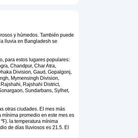
lurosos y húmedos. También puede
la lluvia en Bangladesh se
o, para estos lugares populares:
ogra, Chandpur, Char Atra,
 Dhaka Division, Gaud, Gopalgonj,
singh, Mymensingh Division,
Rajshahi, Rajshahi District,
, Sonargaon, Sundarbans, Sylhet,
as otras ciudades. El mes más
ra mínima promedio en este mes es
 ℉). la temperatura mínima
io de días lluviosos es 21.5. El