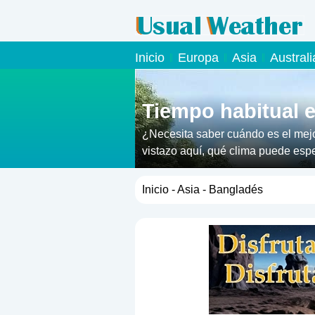
Inicio
Europa
Asia
Austral
Tiempo habitual 
¿Necesita saber cuándo es el mej
vistazo aquí, qué clima puede esper
Inicio
-
Asia
- Bangladés