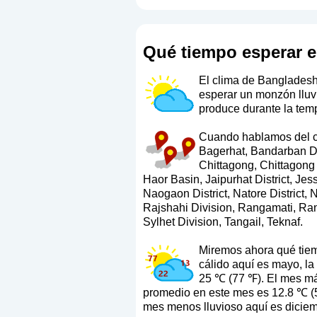
Qué tiempo esperar 
El clima de Bangladesh
esperar un monzón lluv
produce durante la tem
Cuando hablamos del cli
Bagerhat, Bandarban Dis
Chittagong, Chittagong 
Haor Basin, Jaipurhat District, J
Naogaon District, Natore District, 
Rajshahi Division, Rangamati, Rang
Sylhet Division, Tangail, Teknaf.
Miremos ahora qué tiem
cálido aquí es mayo, l
25 ℃ (77 ℉). El mes má
promedio en este mes es 12.8 ℃ (55
mes menos lluvioso aquí es diciemb