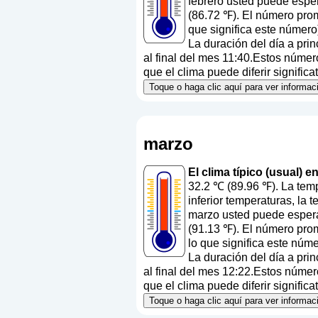
febrero usted puede espe
(86.72 ℉). El número prom
que significa este número
La duración del día a pri
al final del mes 11:40.Estos número
que el clima puede diferir signific
Toque o haga clic aquí para ver informa
marzo
El clima típico (usual) 
32.2 ℃ (89.96 ℉). La tem
inferior temperaturas, la
marzo usted puede espera
(91.13 ℉). El número prom
lo que significa este núm
La duración del día a pri
al final del mes 12:22.Estos número
que el clima puede diferir signific
Toque o haga clic aquí para ver informa