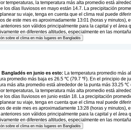
ior temperaturas, la temperatura más alta promedio está alrede
 los días lluviosos en mayo están 14.7. La precipitación prom
l planear su viaje, tenga en cuenta que el clima real puede difer
pios de este mes es aproximadamente 13:01 (horas y minutos), 
nteriores son válidos principalmente para la capital y el área 
ativamente en diferentes altitudes, especialmente en las montaña
ción sobre el clima en más lugares en Bangladés
en Bangladés en junio es esto:
La temperatura promedio más al
ra promedio más baja es 26.5 ℃ (79.7 ℉). En el principio de j
ura más alta promedio está alrededor de la punta más 33.25 ℃ (9
ior temperaturas, la temperatura más alta promedio está alrede
 los días lluviosos en junio están 18. La precipitación promed
l planear su viaje, tenga en cuenta que el clima real puede difer
pios de este mes es aproximadamente 13:28 (horas y minutos), 
nteriores son válidos principalmente para la capital y el área 
ativamente en diferentes altitudes, especialmente en las montaña
ción sobre el clima en más lugares en Bangladés