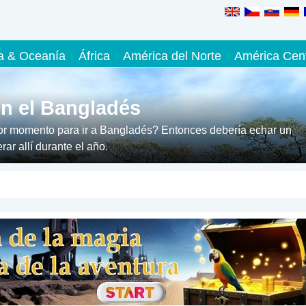
ia & Oceanía
África
América del Norte
América Cent
en el Bangladés
or momento para ir a Bangladés? Entonces debería echar un
ar allí durante el año.