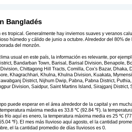
en Bangladés
 es tropical. Generalmente hay inviernos suaves y veranos ca
ioso húmedo y cálido de junio a octubre. Alrededor del 80% de 
porada del monzón.
ma usual en este país, la información es relevante, por ejempl
trict, Bandarban Town, Barisal, Barisal Division, Benapole, B
Division, Chittagong Hill Tracts, Comilla, Cox's Bazar, Dhaka,
essore, Khagrachhari, Khulna, Khulna Division, Kuakata, Mymen
Nawabganj District, Nijhum Dwip, Pabna, Pabna District, Puthia, 
pur Division, Saidpur, Saint Martins Island, Sirajganj District
po puede esperar en el área alrededor de la capital y en much
a temperatura máxima media es 33.8 ℃ (92.84 ℉). la temperatu
s frío aquí es enero, la temperatura máxima media es 25 ℃ (77
.04 ℉). El mes más lluvioso aquí agosto, el la cantidad promed
re, el la cantidad promedio de días lluviosos es 0.