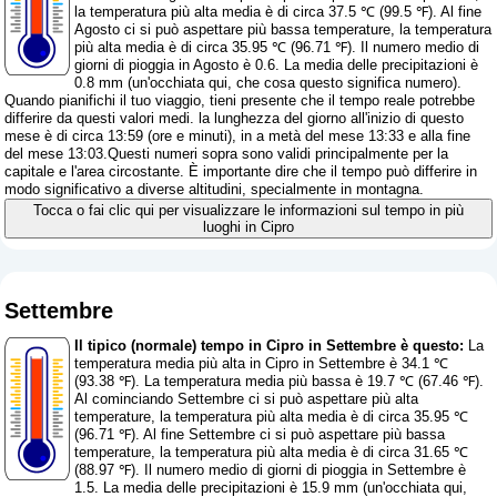
la temperatura più alta media è di circa 37.5 ℃ (99.5 ℉). Al fine
Agosto ci si può aspettare più bassa temperature, la temperatura
più alta media è di circa 35.95 ℃ (96.71 ℉). Il numero medio di
giorni di pioggia in Agosto è 0.6. La media delle precipitazioni è
0.8 mm (
un'occhiata qui, che cosa questo significa numero
).
Quando pianifichi il tuo viaggio, tieni presente che il tempo reale potrebbe
differire da questi valori medi. la lunghezza del giorno all'inizio di questo
mese è di circa 13:59 (ore e minuti), in a metà del mese 13:33 e alla fine
del mese 13:03.Questi numeri sopra sono validi principalmente per la
capitale e l'area circostante. È importante dire che il tempo può differire in
modo significativo a diverse altitudini, specialmente in montagna.
Tocca o fai clic qui per visualizzare le informazioni sul tempo in più
luoghi in Cipro
Settembre
Il tipico (normale) tempo in Cipro in Settembre è questo:
La
temperatura media più alta in Cipro in Settembre è 34.1 ℃
(93.38 ℉). La temperatura media più bassa è 19.7 ℃ (67.46 ℉).
Al cominciando Settembre ci si può aspettare più alta
temperature, la temperatura più alta media è di circa 35.95 ℃
(96.71 ℉). Al fine Settembre ci si può aspettare più bassa
temperature, la temperatura più alta media è di circa 31.65 ℃
(88.97 ℉). Il numero medio di giorni di pioggia in Settembre è
1.5. La media delle precipitazioni è 15.9 mm (
un'occhiata qui,