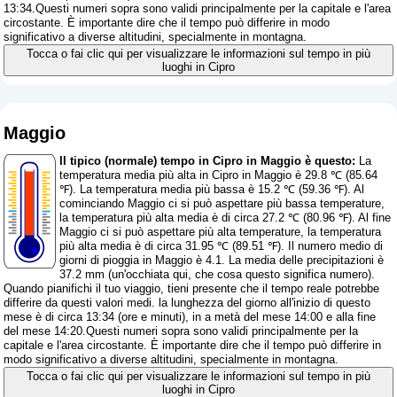
13:34.Questi numeri sopra sono validi principalmente per la capitale e l'area
circostante. È importante dire che il tempo può differire in modo
significativo a diverse altitudini, specialmente in montagna.
Tocca o fai clic qui per visualizzare le informazioni sul tempo in più
luoghi in Cipro
Maggio
Il tipico (normale) tempo in Cipro in Maggio è questo:
La
temperatura media più alta in Cipro in Maggio è 29.8 ℃ (85.64
℉). La temperatura media più bassa è 15.2 ℃ (59.36 ℉). Al
cominciando Maggio ci si può aspettare più bassa temperature,
la temperatura più alta media è di circa 27.2 ℃ (80.96 ℉). Al fine
Maggio ci si può aspettare più alta temperature, la temperatura
più alta media è di circa 31.95 ℃ (89.51 ℉). Il numero medio di
giorni di pioggia in Maggio è 4.1. La media delle precipitazioni è
37.2 mm (
un'occhiata qui, che cosa questo significa numero
).
Quando pianifichi il tuo viaggio, tieni presente che il tempo reale potrebbe
differire da questi valori medi. la lunghezza del giorno all'inizio di questo
mese è di circa 13:34 (ore e minuti), in a metà del mese 14:00 e alla fine
del mese 14:20.Questi numeri sopra sono validi principalmente per la
capitale e l'area circostante. È importante dire che il tempo può differire in
modo significativo a diverse altitudini, specialmente in montagna.
Tocca o fai clic qui per visualizzare le informazioni sul tempo in più
luoghi in Cipro