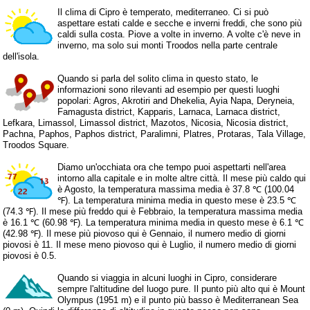
Il clima di Cipro è temperato, mediterraneo. Ci si può
aspettare estati calde e secche e inverni freddi, che sono più
caldi sulla costa. Piove a volte in inverno. A volte c'è neve in
inverno, ma solo sui monti Troodos nella parte centrale
dell'isola.
Quando si parla del solito clima in questo stato, le
informazioni sono rilevanti ad esempio per questi luoghi
popolari: Agros, Akrotiri and Dhekelia, Ayia Napa, Deryneia,
Famagusta district, Kapparis, Larnaca, Larnaca district,
Lefkara, Limassol, Limassol district, Mazotos, Nicosia, Nicosia district,
Pachna, Paphos, Paphos district, Paralimni, Platres, Protaras, Tala Village,
Troodos Square.
Diamo un'occhiata ora che tempo puoi aspettarti nell'area
intorno alla capitale e in molte altre città. Il mese più caldo qui
è Agosto, la temperatura massima media è 37.8 ℃ (100.04
℉). La temperatura minima media in questo mese è 23.5 ℃
(74.3 ℉). Il mese più freddo qui è Febbraio, la temperatura massima media
è 16.1 ℃ (60.98 ℉). La temperatura minima media in questo mese è 6.1 ℃
(42.98 ℉). Il mese più piovoso qui è Gennaio, il numero medio di giorni
piovosi è 11. Il mese meno piovoso qui è Luglio, il numero medio di giorni
piovosi è 0.5.
Quando si viaggia in alcuni luoghi in Cipro, considerare
sempre l'altitudine del luogo pure. Il punto più alto qui è Mount
Olympus (1951 m) e il punto più basso è Mediterranean Sea