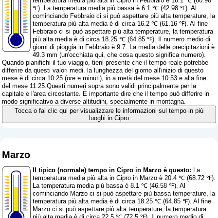
temperatura media più alta in Cipro in Febbraio è 16.1 ℃ (60.98
℉). La temperatura media più bassa è 6.1 ℃ (42.98 ℉). Al
cominciando Febbraio ci si può aspettare più alta temperature, la
temperatura più alta media è di circa 16.2 ℃ (61.16 ℉). Al fine
Febbraio ci si può aspettare più alta temperature, la temperatura
più alta media è di circa 18.25 ℃ (64.85 ℉). Il numero medio di
giorni di pioggia in Febbraio è 9.7. La media delle precipitazioni è
49.3 mm (
un'occhiata qui, che cosa questo significa numero
).
Quando pianifichi il tuo viaggio, tieni presente che il tempo reale potrebbe
differire da questi valori medi. la lunghezza del giorno all'inizio di questo
mese è di circa 10:25 (ore e minuti), in a metà del mese 10:53 e alla fine
del mese 11:25.Questi numeri sopra sono validi principalmente per la
capitale e l'area circostante. È importante dire che il tempo può differire in
modo significativo a diverse altitudini, specialmente in montagna.
Tocca o fai clic qui per visualizzare le informazioni sul tempo in più
luoghi in Cipro
Marzo
Il tipico (normale) tempo in Cipro in Marzo è questo:
La
temperatura media più alta in Cipro in Marzo è 20.4 ℃ (68.72 ℉).
La temperatura media più bassa è 8.1 ℃ (46.58 ℉). Al
cominciando Marzo ci si può aspettare più bassa temperature, la
temperatura più alta media è di circa 18.25 ℃ (64.85 ℉). Al fine
Marzo ci si può aspettare più alta temperature, la temperatura
più alta media è di circa 22.5 ℃ (72.5 ℉). Il numero medio di