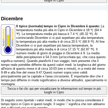
luoghi in Cipro
Dicembre
Il tipico (normale) tempo in Cipro in Dicembre è questo:
La
temperatura media più alta in Cipro in Dicembre è 18 ℃ (64.4
℉). La temperatura media più bassa è 7.4 ℃ (45.32 ℉). Al
cominciando Dicembre ci si può aspettare più alta temperature,
la temperatura più alta media è di circa 20.5 ℃ (68.9 ℉). Al fine
Dicembre ci si può aspettare più bassa temperature, la
temperatura più alta media è di circa 17.15 ℃ (62.87 ℉). Il
numero medio di giorni di pioggia in Dicembre è 9. La media
delle precipitazioni è 54.3 mm (
un'occhiata qui, che cosa questo
significa numero
). Quando pianifichi il tuo viaggio, tieni presente che il
tempo reale potrebbe differire da questi valori medi. la lunghezza del giorno
all'inizio di questo mese è di circa 10:03 (ore e minuti), in a metà del mese
9:49 e alla fine del mese 9:47.Questi numeri sopra sono validi
principalmente per la capitale e l'area circostante. È importante dire che il
tempo può differire in modo significativo a diverse altitudini, specialmente in
montagna.
Tocca o fai clic qui per visualizzare le informazioni sul tempo in più
luoghi in Cipro
Di seguito sono riportati i valori medi, in modo che tu possa considerare il
tempo tipico in Cipro in questi luoghi. Il segno '-' significa che non abbiamo
dati sufficienti per questo oggetto.