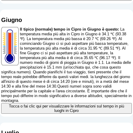
Giugno
Il tipico (normale) tempo in Cipro in Giugno è questo:
La
temperatura media più alta in Cipro in Giugno è 34.1 ℃ (93.38
℉). La temperatura media più bassa è 20.7 ℃ (69.26 ℉). Al
cominciando Giugno ci si può aspettare più bassa temperature,
la temperatura più alta media è di circa 31.95 ℃ (89.51 ℉). Al
fine Giugno ci si può aspettare più alta temperature, la
temperatura più alta media è di circa 35.65 ℃ (96.17 ℉). Il
numero medio di giorni di pioggia in Giugno è 1.1. La media delle
precipitazioni è 15.1 mm (
un'occhiata qui, che cosa questo
significa numero
). Quando pianifichi il tuo viaggio, tieni presente che il
tempo reale potrebbe differire da questi valori medi. la lunghezza del giorno
all'inizio di questo mese è di circa 14:20 (ore e minuti), in a metà del mese
14:30 e alla fine del mese 14:30.Questi numeri sopra sono validi
principalmente per la capitale e l'area circostante. È importante dire che il
tempo può differire in modo significativo a diverse altitudini, specialmente in
montagna.
Tocca o fai clic qui per visualizzare le informazioni sul tempo in più
luoghi in Cipro
Luglio