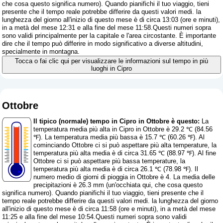
che cosa questo significa numero
). Quando pianifichi il tuo viaggio, tieni
presente che il tempo reale potrebbe differire da questi valori medi. la
lunghezza del giorno all'inizio di questo mese è di circa 13:03 (ore e minuti),
in a metà del mese 12:31 e alla fine del mese 11:58.Questi numeri sopra
sono validi principalmente per la capitale e l'area circostante. È importante
dire che il tempo può differire in modo significativo a diverse altitudini,
specialmente in montagna.
Tocca o fai clic qui per visualizzare le informazioni sul tempo in più
luoghi in Cipro
Ottobre
Il tipico (normale) tempo in Cipro in Ottobre è questo:
La
temperatura media più alta in Cipro in Ottobre è 29.2 ℃ (84.56
℉). La temperatura media più bassa è 15.7 ℃ (60.26 ℉). Al
cominciando Ottobre ci si può aspettare più alta temperature, la
temperatura più alta media è di circa 31.65 ℃ (88.97 ℉). Al fine
Ottobre ci si può aspettare più bassa temperature, la
temperatura più alta media è di circa 26.1 ℃ (78.98 ℉). Il
numero medio di giorni di pioggia in Ottobre è 4. La media delle
precipitazioni è 26.3 mm (
un'occhiata qui, che cosa questo
significa numero
). Quando pianifichi il tuo viaggio, tieni presente che il
tempo reale potrebbe differire da questi valori medi. la lunghezza del giorno
all'inizio di questo mese è di circa 11:58 (ore e minuti), in a metà del mese
11:25 e alla fine del mese 10:54.Questi numeri sopra sono validi