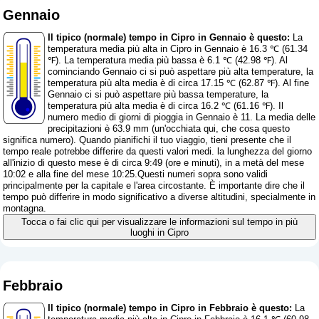
Gennaio
Il tipico (normale) tempo in Cipro in Gennaio è questo:
La
temperatura media più alta in Cipro in Gennaio è 16.3 ℃ (61.34
℉). La temperatura media più bassa è 6.1 ℃ (42.98 ℉). Al
cominciando Gennaio ci si può aspettare più alta temperature, la
temperatura più alta media è di circa 17.15 ℃ (62.87 ℉). Al fine
Gennaio ci si può aspettare più bassa temperature, la
temperatura più alta media è di circa 16.2 ℃ (61.16 ℉). Il
numero medio di giorni di pioggia in Gennaio è 11. La media delle
precipitazioni è 63.9 mm (
un'occhiata qui, che cosa questo
significa numero
). Quando pianifichi il tuo viaggio, tieni presente che il
tempo reale potrebbe differire da questi valori medi. la lunghezza del giorno
all'inizio di questo mese è di circa 9:49 (ore e minuti), in a metà del mese
10:02 e alla fine del mese 10:25.Questi numeri sopra sono validi
principalmente per la capitale e l'area circostante. È importante dire che il
tempo può differire in modo significativo a diverse altitudini, specialmente in
montagna.
Tocca o fai clic qui per visualizzare le informazioni sul tempo in più
luoghi in Cipro
Febbraio
Il tipico (normale) tempo in Cipro in Febbraio è questo:
La