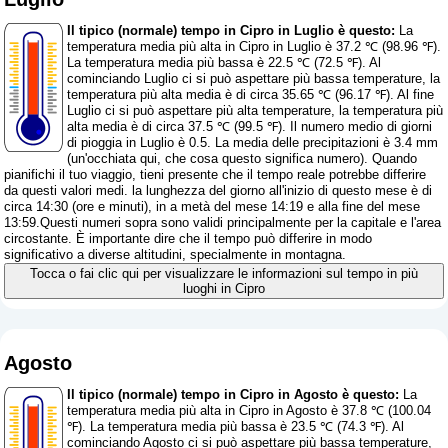
Il tipico (normale) tempo in Cipro in Luglio è questo:
La
temperatura media più alta in Cipro in Luglio è 37.2 ℃ (98.96 ℉).
La temperatura media più bassa è 22.5 ℃ (72.5 ℉). Al
cominciando Luglio ci si può aspettare più bassa temperature, la
temperatura più alta media è di circa 35.65 ℃ (96.17 ℉). Al fine
Luglio ci si può aspettare più alta temperature, la temperatura più
alta media è di circa 37.5 ℃ (99.5 ℉). Il numero medio di giorni
di pioggia in Luglio è 0.5. La media delle precipitazioni è 3.4 mm
(
un'occhiata qui, che cosa questo significa numero
). Quando
pianifichi il tuo viaggio, tieni presente che il tempo reale potrebbe differire
da questi valori medi. la lunghezza del giorno all'inizio di questo mese è di
circa 14:30 (ore e minuti), in a metà del mese 14:19 e alla fine del mese
13:59.Questi numeri sopra sono validi principalmente per la capitale e l'area
circostante. È importante dire che il tempo può differire in modo
significativo a diverse altitudini, specialmente in montagna.
Tocca o fai clic qui per visualizzare le informazioni sul tempo in più
luoghi in Cipro
Agosto
Il tipico (normale) tempo in Cipro in Agosto è questo:
La
temperatura media più alta in Cipro in Agosto è 37.8 ℃ (100.04
℉). La temperatura media più bassa è 23.5 ℃ (74.3 ℉). Al
cominciando Agosto ci si può aspettare più bassa temperature,