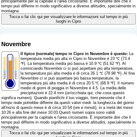
principalmente per la capitale e l'area circostante. È importante dire che il
tempo può differire in modo significativo a diverse altitudini, specialmente in
montagna.
Tocca o fai clic qui per visualizzare le informazioni sul tempo in più
luoghi in Cipro
Novembre
Il tipico (normale) tempo in Cipro in Novembre è questo:
La
temperatura media più alta in Cipro in Novembre è 23 ℃ (73.4
℉). La temperatura media più bassa è 10.9 ℃ (51.62 ℉). Al
cominciando Novembre ci si può aspettare più alta temperature,
la temperatura più alta media è di circa 26.1 ℃ (78.98 ℉). Al fine
Novembre ci si può aspettare più bassa temperature, la
temperatura più alta media è di circa 20.5 ℃ (68.9 ℉). Il numero
medio di giorni di pioggia in Novembre è 4.5. La media delle
precipitazioni è 22.4 mm (
un'occhiata qui, che cosa questo
significa numero
). Quando pianifichi il tuo viaggio, tieni presente che il
tempo reale potrebbe differire da questi valori medi. la lunghezza del giorno
all'inizio di questo mese è di circa 10:54 (ore e minuti), in a metà del mese
10:26 e alla fine del mese 10:03.Questi numeri sopra sono validi
principalmente per la capitale e l'area circostante. È importante dire che il
tempo può differire in modo significativo a diverse altitudini, specialmente in
montagna.
Tocca o fai clic qui per visualizzare le informazioni sul tempo in più