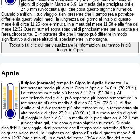
giorni di pioggia in Marzo è 6.9. La media delle precipitazioni è
27.3 mm (
un'occhiata qui, che cosa questo significa numero
).
Quando pianifichi il tuo viaggio, tieni presente che il tempo reale potrebbe
differire da questi valori medi. la lunghezza del giorno all'inizio di questo
mese è di circa 11:25 (ore e minuti), in a metà del mese 11:58 e alla fine del
mese 12:32.Questi numeri sopra sono validi principalmente per la capitale e
l'area circostante. È importante dire che il tempo può differire in modo
significativo a diverse altitudini, specialmente in montagna.
Tocca o fai clic qui per visualizzare le informazioni sul tempo in più
luoghi in Cipro
Aprile
Il tipico (normale) tempo in Cipro in Aprile è questo:
La
temperatura media più alta in Cipro in Aprile è 24.6 ℃ (76.28 ℉).
La temperatura media più bassa è 11.3 ℃ (52.34 ℉). Al
cominciando Aprile ci si può aspettare più bassa temperature, la
temperatura più alta media è di circa 22.5 ℃ (72.5 ℉). Al fine
Aprile ci si può aspettare più alta temperature, la temperatura più
alta media è di circa 27.2 ℃ (80.96 ℉). Il numero medio di giorni
di pioggia in Aprile è 6.1. La media delle precipitazioni è 22.1 mm
(
un'occhiata qui, che cosa questo significa numero
). Quando
pianifichi il tuo viaggio, tieni presente che il tempo reale potrebbe differire
da questi valori medi. la lunghezza del giorno all'inizio di questo mese è di
circa 12:32 (ore e minuti), in a metà del mese 13:04 e alla fine del mese