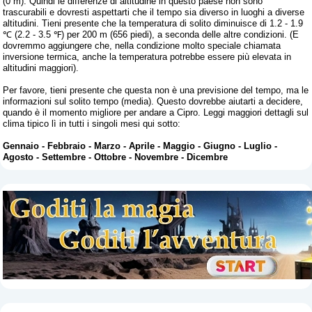
(0 m). Quindi le differenze di altitudine in questo paese non sono
trascurabili e dovresti aspettarti che il tempo sia diverso in luoghi a diverse
altitudini. Tieni presente che la temperatura di solito diminuisce di 1.2 - 1.9
℃ (2.2 - 3.5 ℉) per 200 m (656 piedi), a seconda delle altre condizioni. (E
dovremmo aggiungere che, nella condizione molto speciale chiamata
inversione termica, anche la temperatura potrebbe essere più elevata in
altitudini maggiori).
Per favore, tieni presente che questa non è una previsione del tempo, ma le
informazioni sul solito tempo (media). Questo dovrebbe aiutarti a decidere,
quando è il momento migliore per andare a Cipro. Leggi maggiori dettagli sul
clima tipico lì in tutti i singoli mesi qui sotto:
Gennaio
-
Febbraio
-
Marzo
-
Aprile
-
Maggio
-
Giugno
-
Luglio
-
Agosto
-
Settembre
-
Ottobre
-
Novembre
-
Dicembre