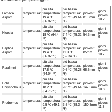
più alta
più bassa
giorni
Larnaca
temperatura:
temperatura:
temperatura:
piovosit:
piovosi:
Airport
-
19.4 ℃
9.8 ℃ (49.64
81.3mm
10.2
(66.92 ℉)
℉)
più alta
più bassa
giorni
temperatura:
temperatura:
temperatura:
piovosit:
Nicosia
piovosi:
-
18 ℃ (64.4
7.4 ℃ (45.32
54.3mm
9
℉)
℉)
più alta
più bassa
giorni
Paphos
temperatura:
temperatura:
temperatura:
piovosit:
piovosi:
Airport
-
19.4 ℃
11.3 ℃
85mm
10.7
(66.92 ℉)
(52.34 ℉)
più alta
più bassa
giorni
temperatura:
temperatura:
temperatura:
piovosit:
Paralimni
piovosi:
-
17.8 ℃
9.6 ℃ (49.28
68.5mm
7
(64.04 ℉)
℉)
più alta
più bassa
giorni
Polis
temperatura:
temperatura:
temperatura:
piovosit:
piovosi:
Chrysochous
-
18.2 ℃
9.8 ℃ (49.64
147.5mm
10.8
(64.76 ℉)
℉)
più alta
più bassa
giorni
temperatura:
temperatura:
temperatura:
piovosit:
Prodromos
piovosi:
-
9.5 ℃ (49.1
3.5 ℃ (38.3
150.3mm
11.3
℉)
℉)