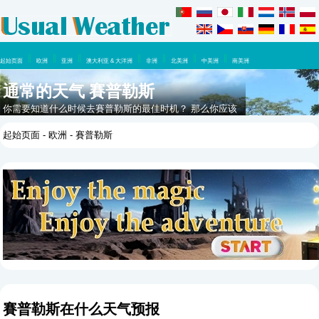
起始页面
欧洲
亚洲
澳大利亚 & 大洋洲
非洲
北美洲
中美洲
南美洲
通常的天气 賽普勒斯
你需要知道什么时候去賽普勒斯的最佳时机？ 那么你应该
看看这里，在这一年里你可以期待什么天气。
起始页面
-
欧洲
- 賽普勒斯
賽普勒斯在什么天气预报