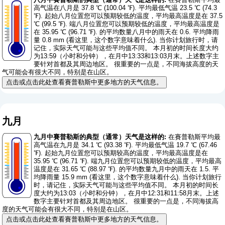
高气温在八月是 37.8 ℃ (100.04 ℉). 平均最低气温 23.5 ℃ (74.3
℉). 起始八月位置您可以预期较低的温度，平均最高温度是在 37.5
℃ (99.5 ℉). 端八月位置您可以预期较低的温度，平均最高温度是
在 35.95 ℃ (96.71 ℉). 的平均数量八月中的雨天在 0.6. 平均降雨
量 0.8 mm (
看这里，这个数字意味着什么
). 当你计划旅行时，请
记住，实际天气可能与这些平均值不同。 本月初的时间长度大约
为13:59（小时和分钟），在月中13:33和13:03月末。上述数字主
要针对首都及其周边地区。 很重要的一点是，不同海拔高度的天
气可能会有很大不同，特别是在山区。
点击或点击此处查看賽普勒斯中更多地方的天气信息。
九月
九月中賽普勒斯的典型（通常）天气是这样的:
在賽普勒斯平均最
高气温在九月是 34.1 ℃ (93.38 ℉). 平均最低气温 19.7 ℃ (67.46
℉). 起始九月位置您可以预期较高的温度，平均最高温度是在
35.95 ℃ (96.71 ℉). 端九月位置您可以预期较低的温度，平均最高
温度是在 31.65 ℃ (88.97 ℉). 的平均数量九月中的雨天在 1.5. 平
均降雨量 15.9 mm (
看这里，这个数字意味着什么
). 当你计划旅行
时，请记住，实际天气可能与这些平均值不同。 本月初的时间长
度大约为13:03（小时和分钟），在月中12:31和11:58月末。上述
数字主要针对首都及其周边地区。 很重要的一点是，不同海拔高
度的天气可能会有很大不同，特别是在山区。
点击或点击此处查看賽普勒斯中更多地方的天气信息。