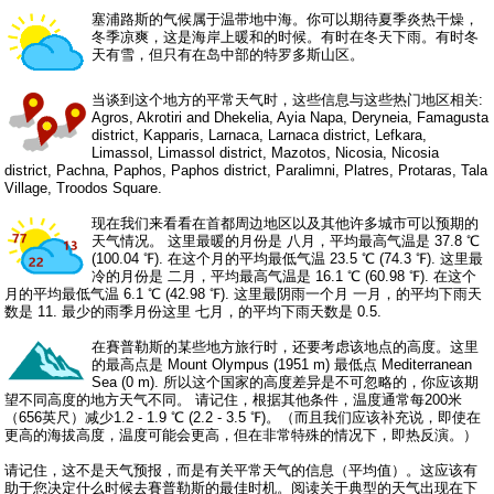
塞浦路斯的气候属于温带地中海。你可以期待夏季炎热干燥，
冬季凉爽，这是海岸上暖和的时候。有时在冬天下雨。有时冬
天有雪，但只有在岛中部的特罗多斯山区。
当谈到这个地方的平常天气时，这些信息与这些热门地区相关:
Agros, Akrotiri and Dhekelia, Ayia Napa, Deryneia, Famagusta
district, Kapparis, Larnaca, Larnaca district, Lefkara,
Limassol, Limassol district, Mazotos, Nicosia, Nicosia
district, Pachna, Paphos, Paphos district, Paralimni, Platres, Protaras, Tala
Village, Troodos Square.
现在我们来看看在首都周边地区以及其他许多城市可以预期的
天气情况。 这里最暖的月份是 八月，平均最高气温是 37.8 ℃
(100.04 ℉). 在这个月的平均最低气温 23.5 ℃ (74.3 ℉). 这里最
冷的月份是 二月，平均最高气温是 16.1 ℃ (60.98 ℉). 在这个
月的平均最低气温 6.1 ℃ (42.98 ℉). 这里最阴雨一个月 一月，的平均下雨天
数是 11. 最少的雨季月份这里 七月，的平均下雨天数是 0.5.
在賽普勒斯的某些地方旅行时，还要考虑该地点的高度。这里
的最高点是 Mount Olympus (1951 m) 最低点 Mediterranean
Sea (0 m). 所以这个国家的高度差异是不可忽略的，你应该期
望不同高度的地方天气不同。 请记住，根据其他条件，温度通常每200米
（656英尺）减少1.2 - 1.9 ℃ (2.2 - 3.5 ℉)。（而且我们应该补充说，即使在
更高的海拔高度，温度可能会更高，但在非常特殊的情况下，即热反演。）
请记住，这不是天气预报，而是有关平常天气的信息（平均值）。这应该有
助于您决定什么时候去賽普勒斯的最佳时机。阅读关于典型的天气出现在下