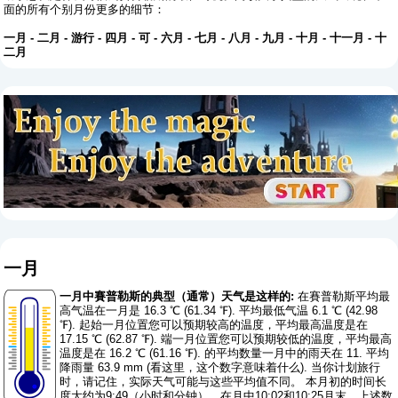
面的所有个别月份更多的细节：
一月
-
二月
-
游行
-
四月
-
可
-
六月
-
七月
-
八月
-
九月
-
十月
-
十一月
-
十
二月
一月
一月中賽普勒斯的典型（通常）天气是这样的:
在賽普勒斯平均最
高气温在一月是 16.3 ℃ (61.34 ℉). 平均最低气温 6.1 ℃ (42.98
℉). 起始一月位置您可以预期较高的温度，平均最高温度是在
17.15 ℃ (62.87 ℉). 端一月位置您可以预期较低的温度，平均最高
温度是在 16.2 ℃ (61.16 ℉). 的平均数量一月中的雨天在 11. 平均
降雨量 63.9 mm (
看这里，这个数字意味着什么
). 当你计划旅行
时，请记住，实际天气可能与这些平均值不同。 本月初的时间长
度大约为9:49（小时和分钟），在月中10:02和10:25月末。上述数