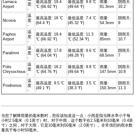
Larnaca
最高温度: 19.4
最低温度: 9.8 ℃
雨量:
阴雨天:
度:
Airport
℃ (66.92 ℉)
(49.64 ℉)
81.3mm
10.2
-
温
最高温度: 18 ℃
最低温度: 7.4 ℃
雨量:
阴雨天:
Nicosia
度:
(64.4 ℉)
(45.32 ℉)
54.3mm
9
-
温
Paphos
最高温度: 19.4
最低温度: 11.3
雨量:
阴雨天:
度:
Airport
℃ (66.92 ℉)
℃ (52.34 ℉)
85mm
10.7
-
温
最高温度: 17.8
最低温度: 9.6 ℃
雨量:
阴雨天:
Paralimni
度:
℃ (64.04 ℉)
(49.28 ℉)
68.5mm
7
-
温
Polis
最高温度: 18.2
最低温度: 9.8 ℃
雨量:
阴雨天:
度:
Chrysochous
℃ (64.76 ℉)
(49.64 ℉)
147.5mm
10.8
-
温
最高温度: 9.5 ℃
最低温度: 3.5 ℃
雨量:
阴雨天:
Prodromos
度:
(49.1 ℉)
(38.3 ℉)
150.3mm
11.3
-
当您了解降雨量的毫米数时，您应该知道这一点：小雨是指当降水率小于每
小时2.5毫米（0.1英寸）时。对于中雨，这个数字在2.5毫米到10毫米（0.4英
寸）之间，对于大雨，它是10毫米到50毫米（2.0英寸）。非常强烈的雨水数
量高于每小时50毫米。