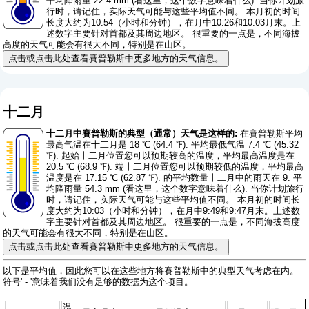
平均降雨量 22.4 mm (
看这里，这个数字意味着什么
). 当你计划旅
行时，请记住，实际天气可能与这些平均值不同。 本月初的时间
长度大约为10:54（小时和分钟），在月中10:26和10:03月末。上
述数字主要针对首都及其周边地区。 很重要的一点是，不同海拔
高度的天气可能会有很大不同，特别是在山区。
点击或点击此处查看賽普勒斯中更多地方的天气信息。
十二月
十二月中賽普勒斯的典型（通常）天气是这样的:
在賽普勒斯平均
最高气温在十二月是 18 ℃ (64.4 ℉). 平均最低气温 7.4 ℃ (45.32
℉). 起始十二月位置您可以预期较高的温度，平均最高温度是在
20.5 ℃ (68.9 ℉). 端十二月位置您可以预期较低的温度，平均最高
温度是在 17.15 ℃ (62.87 ℉). 的平均数量十二月中的雨天在 9. 平
均降雨量 54.3 mm (
看这里，这个数字意味着什么
). 当你计划旅行
时，请记住，实际天气可能与这些平均值不同。 本月初的时间长
度大约为10:03（小时和分钟），在月中9:49和9:47月末。上述数
字主要针对首都及其周边地区。 很重要的一点是，不同海拔高度
的天气可能会有很大不同，特别是在山区。
点击或点击此处查看賽普勒斯中更多地方的天气信息。
以下是平均值，因此您可以在这些地方将賽普勒斯中的典型天气考虑在内。
符号' - '意味着我们没有足够的数据为这个项目。
温