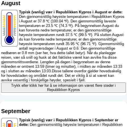
August
Typisk (vanlig) vær i Republikken Kypros i August er dette:
Den gjennomsnittlig høyeste temperaturen i Republikken Kypros
i August er 37.8 ℃ (100.04 ℉). Den gjennomsnittlig laveste
temperaturen er 23.5 ℃ (74.3 ℉). På begynnelsen August du
kan forvente nedre temperaturer, er den gjennomsnittlige
høyeste temperaturen rundt 37.5 ℃ (99.5 ℉). På slutten August
du kan forvente nedre temperaturer, er den gjennomsnittlige
høyeste temperaturen rundt 35.95 ℃ (96.71 ℉). Gjennomsnittlig
antall regnværsdager i August er 0.6. Den gjennomsnittlige
nedbøren er 0.8 mm (
ser her, hva dette tallet betyr
). Når du planlegger
reisen, vær så snill og husk at det faktiske været kan avvike fra disse
gjennomsnittsverdiene. Lengden på dagen i begynnelsen av denne
måneden er omtrent 13:59 (timer og minutter), i midten av måneden 13:33
og i slutten av måneden 13:03.Disse tallene ovenfor gjelder hovedsakelig
for hovedstaden og området rundt det. Det er viktig å si at været kan
avvike vesentlig i forskjellige høyder, spesielt i fjell.
Trykk eller klikk her for å se informasjon om været flere steder i
Republikken Kypros
September
Typisk (vanlig) vær i Republikken Kypros i September er
dette:
Den gjennomsnittlig høyeste temperaturen i Republikken