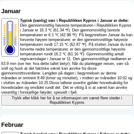
Januar
Typisk (vanlig) vær i Republikken Kypros i Januar er dette:
Den gjennomsnittlig høyeste temperaturen i Republikken Kypros
i Januar er 16.3 ℃ (61.34 ℉). Den gjennomsnittlig laveste
temperaturen er 6.1 ℃ (42.98 ℉). På begynnelsen Januar du kan
forvente høyere temperaturer, er den gjennomsnittlige høyeste
temperaturen rundt 17.15 ℃ (62.87 ℉). På slutten Januar du kan
forvente nedre temperaturer, er den gjennomsnittlige høyeste
temperaturen rundt 16.2 ℃ (61.16 ℉). Gjennomsnittlig antall
regnværsdager i Januar er 11. Den gjennomsnittlige nedbøren er
63.9 mm (
ser her, hva dette tallet betyr
). Når du planlegger reisen, vær så
snill og husk at det faktiske været kan avvike fra disse
gjennomsnittsverdiene. Lengden på dagen i begynnelsen av denne
måneden er omtrent 9:49 (timer og minutter), i midten av måneden 10:02 og
i slutten av måneden 10:25.Disse tallene ovenfor gjelder hovedsakelig for
hovedstaden og området rundt det. Det er viktig å si at været kan avvike
vesentlig i forskjellige høyder, spesielt i fjell.
Trykk eller klikk her for å se informasjon om været flere steder i
Republikken Kypros
Februar