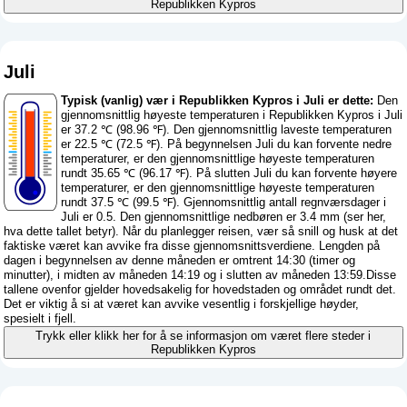
Republikken Kypros
Juli
Typisk (vanlig) vær i Republikken Kypros i Juli er dette:
Den
gjennomsnittlig høyeste temperaturen i Republikken Kypros i Juli
er 37.2 ℃ (98.96 ℉). Den gjennomsnittlig laveste temperaturen
er 22.5 ℃ (72.5 ℉). På begynnelsen Juli du kan forvente nedre
temperaturer, er den gjennomsnittlige høyeste temperaturen
rundt 35.65 ℃ (96.17 ℉). På slutten Juli du kan forvente høyere
temperaturer, er den gjennomsnittlige høyeste temperaturen
rundt 37.5 ℃ (99.5 ℉). Gjennomsnittlig antall regnværsdager i
Juli er 0.5. Den gjennomsnittlige nedbøren er 3.4 mm (
ser her,
hva dette tallet betyr
). Når du planlegger reisen, vær så snill og husk at det
faktiske været kan avvike fra disse gjennomsnittsverdiene. Lengden på
dagen i begynnelsen av denne måneden er omtrent 14:30 (timer og
minutter), i midten av måneden 14:19 og i slutten av måneden 13:59.Disse
tallene ovenfor gjelder hovedsakelig for hovedstaden og området rundt det.
Det er viktig å si at været kan avvike vesentlig i forskjellige høyder,
spesielt i fjell.
Trykk eller klikk her for å se informasjon om været flere steder i
Republikken Kypros