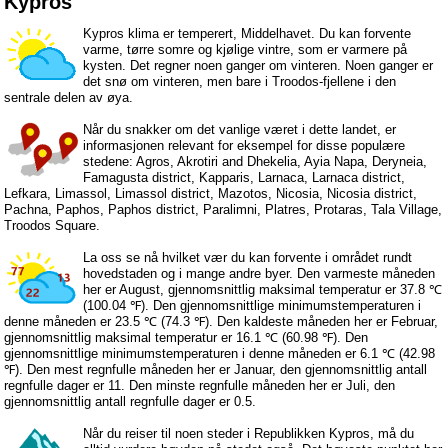
Kypros
Kypros klima er temperert, Middelhavet. Du kan forvente
varme, tørre somre og kjølige vintre, som er varmere på
kysten. Det regner noen ganger om vinteren. Noen ganger er
det snø om vinteren, men bare i Troodos-fjellene i den
sentrale delen av øya.
Når du snakker om det vanlige været i dette landet, er
informasjonen relevant for eksempel for disse populære
stedene: Agros, Akrotiri and Dhekelia, Ayia Napa, Deryneia,
Famagusta district, Kapparis, Larnaca, Larnaca district,
Lefkara, Limassol, Limassol district, Mazotos, Nicosia, Nicosia district,
Pachna, Paphos, Paphos district, Paralimni, Platres, Protaras, Tala Village,
Troodos Square.
La oss se nå hvilket vær du kan forvente i området rundt
hovedstaden og i mange andre byer. Den varmeste måneden
her er August, gjennomsnittlig maksimal temperatur er 37.8 ℃
(100.04 ℉). Den gjennomsnittlige minimumstemperaturen i
denne måneden er 23.5 ℃ (74.3 ℉). Den kaldeste måneden her er Februar,
gjennomsnittlig maksimal temperatur er 16.1 ℃ (60.98 ℉). Den
gjennomsnittlige minimumstemperaturen i denne måneden er 6.1 ℃ (42.98
℉). Den mest regnfulle måneden her er Januar, den gjennomsnittlig antall
regnfulle dager er 11. Den minste regnfulle måneden her er Juli, den
gjennomsnittlig antall regnfulle dager er 0.5.
Når du reiser til noen steder i Republikken Kypros, må du