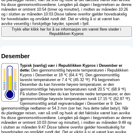
fra disse gjennomsnittsverdiene. Lengden på dagen i begynnelsen av denne
måneden er omtrent 10:54 (timer og minutter), i midten av måneden 10:26
og i slutten av måneden 10:03.Disse tallene ovenfor gjelder hovedsakelig
for hovedstaden og området rundt det. Det er viktig å si at været kan
avvike vesentlig i forskjellige høyder, spesielt i fjell.
Trykk eller klikk her for å se informasjon om været flere steder i
Republikken Kypros
Desember
Typisk (vanlig) vær i Republikken Kypros i Desember er
dette:
Den gjennomsnittlig høyeste temperaturen i Republikken
Kypros i Desember er 18 ℃ (64.4 ℉). Den gjennomsnittlig
laveste temperaturen er 7.4 ℃ (45.32 ℉). På begynnelsen
Desember du kan forvente høyere temperaturer, er den
gjennomsnittlige høyeste temperaturen rundt 20.5 ℃ (68.9 ℉).
På slutten Desember du kan forvente nedre temperaturer, er den
gjennomsnittlige høyeste temperaturen rundt 17.15 ℃ (62.87 ℉).
Gjennomsnittlig antall regnværsdager i Desember er 9. Den
gjennomsnittlige nedbøren er 54.3 mm (
ser her, hva dette tallet betyr
). Når
du planlegger reisen, vær så snill og husk at det faktiske været kan avvike
fra disse gjennomsnittsverdiene. Lengden på dagen i begynnelsen av denne
måneden er omtrent 10:03 (timer og minutter), i midten av måneden 9:49 og
i slutten av måneden 9:47.Disse tallene ovenfor gjelder hovedsakelig for
hovedstaden og området rundt det. Det er viktig å si at været kan avvike