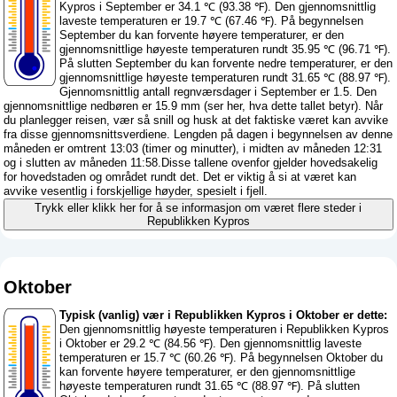
Kypros i September er 34.1 ℃ (93.38 ℉). Den gjennomsnittlig
laveste temperaturen er 19.7 ℃ (67.46 ℉). På begynnelsen
September du kan forvente høyere temperaturer, er den
gjennomsnittlige høyeste temperaturen rundt 35.95 ℃ (96.71 ℉).
På slutten September du kan forvente nedre temperaturer, er den
gjennomsnittlige høyeste temperaturen rundt 31.65 ℃ (88.97 ℉).
Gjennomsnittlig antall regnværsdager i September er 1.5. Den
gjennomsnittlige nedbøren er 15.9 mm (
ser her, hva dette tallet betyr
). Når
du planlegger reisen, vær så snill og husk at det faktiske været kan avvike
fra disse gjennomsnittsverdiene. Lengden på dagen i begynnelsen av denne
måneden er omtrent 13:03 (timer og minutter), i midten av måneden 12:31
og i slutten av måneden 11:58.Disse tallene ovenfor gjelder hovedsakelig
for hovedstaden og området rundt det. Det er viktig å si at været kan
avvike vesentlig i forskjellige høyder, spesielt i fjell.
Trykk eller klikk her for å se informasjon om været flere steder i
Republikken Kypros
Oktober
Typisk (vanlig) vær i Republikken Kypros i Oktober er dette:
Den gjennomsnittlig høyeste temperaturen i Republikken Kypros
i Oktober er 29.2 ℃ (84.56 ℉). Den gjennomsnittlig laveste
temperaturen er 15.7 ℃ (60.26 ℉). På begynnelsen Oktober du
kan forvente høyere temperaturer, er den gjennomsnittlige
høyeste temperaturen rundt 31.65 ℃ (88.97 ℉). På slutten