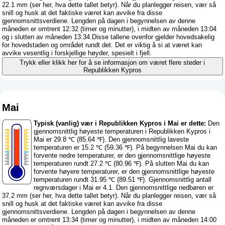
22.1 mm (
ser her, hva dette tallet betyr
). Når du planlegger reisen, vær så
snill og husk at det faktiske været kan avvike fra disse
gjennomsnittsverdiene. Lengden på dagen i begynnelsen av denne
måneden er omtrent 12:32 (timer og minutter), i midten av måneden 13:04
og i slutten av måneden 13:34.Disse tallene ovenfor gjelder hovedsakelig
for hovedstaden og området rundt det. Det er viktig å si at været kan
avvike vesentlig i forskjellige høyder, spesielt i fjell.
Trykk eller klikk her for å se informasjon om været flere steder i
Republikken Kypros
Mai
Typisk (vanlig) vær i Republikken Kypros i Mai er dette:
Den
gjennomsnittlig høyeste temperaturen i Republikken Kypros i
Mai er 29.8 ℃ (85.64 ℉). Den gjennomsnittlig laveste
temperaturen er 15.2 ℃ (59.36 ℉). På begynnelsen Mai du kan
forvente nedre temperaturer, er den gjennomsnittlige høyeste
temperaturen rundt 27.2 ℃ (80.96 ℉). På slutten Mai du kan
forvente høyere temperaturer, er den gjennomsnittlige høyeste
temperaturen rundt 31.95 ℃ (89.51 ℉). Gjennomsnittlig antall
regnværsdager i Mai er 4.1. Den gjennomsnittlige nedbøren er
37.2 mm (
ser her, hva dette tallet betyr
). Når du planlegger reisen, vær så
snill og husk at det faktiske været kan avvike fra disse
gjennomsnittsverdiene. Lengden på dagen i begynnelsen av denne
måneden er omtrent 13:34 (timer og minutter), i midten av måneden 14:00