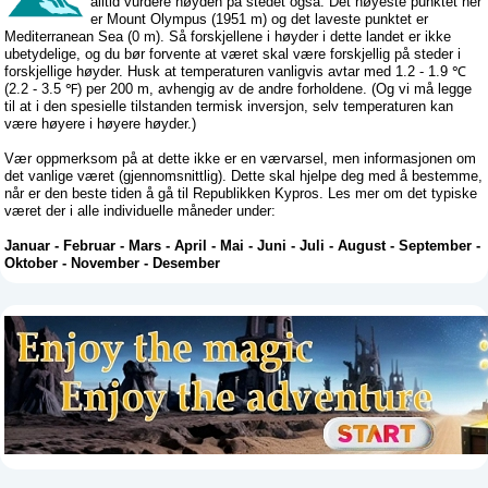
alltid vurdere høyden på stedet også. Det høyeste punktet her
er Mount Olympus (1951 m) og det laveste punktet er
Mediterranean Sea (0 m). Så forskjellene i høyder i dette landet er ikke
ubetydelige, og du bør forvente at været skal være forskjellig på steder i
forskjellige høyder. Husk at temperaturen vanligvis avtar med 1.2 - 1.9 ℃
(2.2 - 3.5 ℉) per 200 m, avhengig av de andre forholdene. (Og vi må legge
til at i den spesielle tilstanden termisk inversjon, selv temperaturen kan
være høyere i høyere høyder.)
Vær oppmerksom på at dette ikke er en værvarsel, men informasjonen om
det vanlige været (gjennomsnittlig). Dette skal hjelpe deg med å bestemme,
når er den beste tiden å gå til Republikken Kypros. Les mer om det typiske
været der i alle individuelle måneder under:
Januar
-
Februar
-
Mars
-
April
-
Mai
-
Juni
-
Juli
-
August
-
September
-
Oktober
-
November
-
Desember