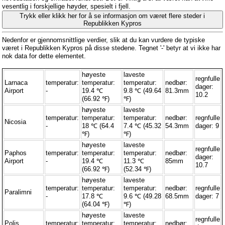
vesentlig i forskjellige høyder, spesielt i fjell.
Trykk eller klikk her for å se informasjon om været flere steder i
Republikken Kypros
Nedenfor er gjennomsnittlige verdier, slik at du kan vurdere de typiske
været i Republikken Kypros på disse stedene. Tegnet '-' betyr at vi ikke har
nok data for dette elementet.
høyeste
laveste
regnfulle
Larnaca
temperatur:
temperatur:
temperatur:
nedbør:
dager:
Airport
-
19.4 ℃
9.8 ℃ (49.64
81.3mm
10.2
(66.92 ℉)
℉)
høyeste
laveste
temperatur:
temperatur:
temperatur:
nedbør:
regnfulle
Nicosia
-
18 ℃ (64.4
7.4 ℃ (45.32
54.3mm
dager: 9
℉)
℉)
høyeste
laveste
regnfulle
Paphos
temperatur:
temperatur:
temperatur:
nedbør:
dager:
Airport
-
19.4 ℃
11.3 ℃
85mm
10.7
(66.92 ℉)
(52.34 ℉)
høyeste
laveste
temperatur:
temperatur:
temperatur:
nedbør:
regnfulle
Paralimni
-
17.8 ℃
9.6 ℃ (49.28
68.5mm
dager: 7
(64.04 ℉)
℉)
høyeste
laveste
regnfulle
Polis
temperatur:
temperatur:
temperatur:
nedbør: