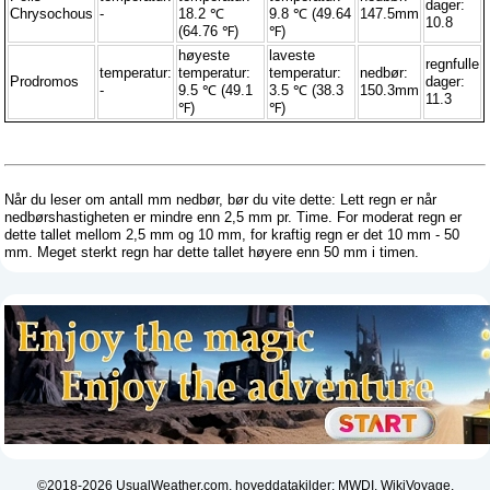
dager:
Chrysochous
-
18.2 ℃
9.8 ℃ (49.64
147.5mm
10.8
(64.76 ℉)
℉)
høyeste
laveste
regnfulle
temperatur:
temperatur:
temperatur:
nedbør:
Prodromos
dager:
-
9.5 ℃ (49.1
3.5 ℃ (38.3
150.3mm
11.3
℉)
℉)
Når du leser om antall mm nedbør, bør du vite dette: Lett regn er når
nedbørshastigheten er mindre enn 2,5 mm pr. Time. For moderat regn er
dette tallet mellom 2,5 mm og 10 mm, for kraftig regn er det 10 mm - 50
mm. Meget sterkt regn har dette tallet høyere enn 50 mm i timen.
©2018-2026 UsualWeather.com, hoveddatakilder: MWDI, WikiVoyage,