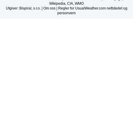
Wikipedia, CIA, WMO
Utgiver: Bispiral, s.r.o. |
Om oss
|
Regler for UsualWeather.com nettstedet og
personvern