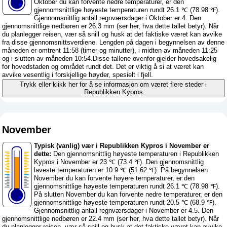
Oktober du kan forvente nedre temperaturer, er den
gjennomsnittlige høyeste temperaturen rundt 26.1 ℃ (78.98 ℉).
Gjennomsnittlig antall regnværsdager i Oktober er 4. Den
gjennomsnittlige nedbøren er 26.3 mm (
ser her, hva dette tallet betyr
). Når
du planlegger reisen, vær så snill og husk at det faktiske været kan avvike
fra disse gjennomsnittsverdiene. Lengden på dagen i begynnelsen av denne
måneden er omtrent 11:58 (timer og minutter), i midten av måneden 11:25
og i slutten av måneden 10:54.Disse tallene ovenfor gjelder hovedsakelig
for hovedstaden og området rundt det. Det er viktig å si at været kan
avvike vesentlig i forskjellige høyder, spesielt i fjell.
Trykk eller klikk her for å se informasjon om været flere steder i
Republikken Kypros
November
Typisk (vanlig) vær i Republikken Kypros i November er
dette:
Den gjennomsnittlig høyeste temperaturen i Republikken
Kypros i November er 23 ℃ (73.4 ℉). Den gjennomsnittlig
laveste temperaturen er 10.9 ℃ (51.62 ℉). På begynnelsen
November du kan forvente høyere temperaturer, er den
gjennomsnittlige høyeste temperaturen rundt 26.1 ℃ (78.98 ℉).
På slutten November du kan forvente nedre temperaturer, er den
gjennomsnittlige høyeste temperaturen rundt 20.5 ℃ (68.9 ℉).
Gjennomsnittlig antall regnværsdager i November er 4.5. Den
gjennomsnittlige nedbøren er 22.4 mm (
ser her, hva dette tallet betyr
). Når
du planlegger reisen, vær så snill og husk at det faktiske været kan avvike