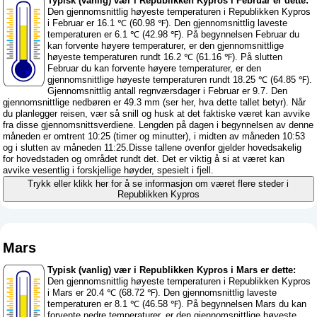
Typisk (vanlig) vær i Republikken Kypros i Februar er dette:
Den gjennomsnittlig høyeste temperaturen i Republikken Kypros
i Februar er 16.1 ℃ (60.98 ℉). Den gjennomsnittlig laveste
temperaturen er 6.1 ℃ (42.98 ℉). På begynnelsen Februar du
kan forvente høyere temperaturer, er den gjennomsnittlige
høyeste temperaturen rundt 16.2 ℃ (61.16 ℉). På slutten
Februar du kan forvente høyere temperaturer, er den
gjennomsnittlige høyeste temperaturen rundt 18.25 ℃ (64.85 ℉).
Gjennomsnittlig antall regnværsdager i Februar er 9.7. Den
gjennomsnittlige nedbøren er 49.3 mm (
ser her, hva dette tallet betyr
). Når
du planlegger reisen, vær så snill og husk at det faktiske været kan avvike
fra disse gjennomsnittsverdiene. Lengden på dagen i begynnelsen av denne
måneden er omtrent 10:25 (timer og minutter), i midten av måneden 10:53
og i slutten av måneden 11:25.Disse tallene ovenfor gjelder hovedsakelig
for hovedstaden og området rundt det. Det er viktig å si at været kan
avvike vesentlig i forskjellige høyder, spesielt i fjell.
Trykk eller klikk her for å se informasjon om været flere steder i
Republikken Kypros
Mars
Typisk (vanlig) vær i Republikken Kypros i Mars er dette:
Den gjennomsnittlig høyeste temperaturen i Republikken Kypros
i Mars er 20.4 ℃ (68.72 ℉). Den gjennomsnittlig laveste
temperaturen er 8.1 ℃ (46.58 ℉). På begynnelsen Mars du kan
forvente nedre temperaturer, er den gjennomsnittlige høyeste