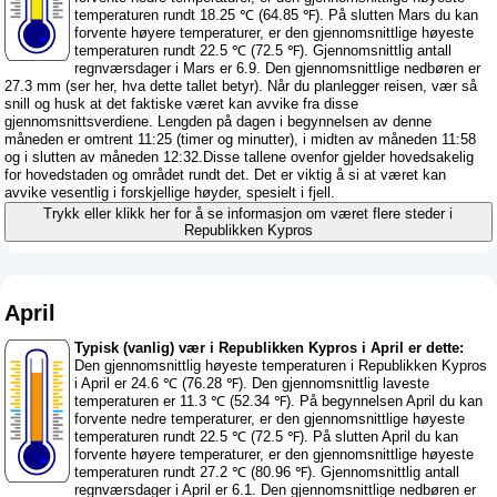
temperaturen rundt 18.25 ℃ (64.85 ℉). På slutten Mars du kan
forvente høyere temperaturer, er den gjennomsnittlige høyeste
temperaturen rundt 22.5 ℃ (72.5 ℉). Gjennomsnittlig antall
regnværsdager i Mars er 6.9. Den gjennomsnittlige nedbøren er
27.3 mm (
ser her, hva dette tallet betyr
). Når du planlegger reisen, vær så
snill og husk at det faktiske været kan avvike fra disse
gjennomsnittsverdiene. Lengden på dagen i begynnelsen av denne
måneden er omtrent 11:25 (timer og minutter), i midten av måneden 11:58
og i slutten av måneden 12:32.Disse tallene ovenfor gjelder hovedsakelig
for hovedstaden og området rundt det. Det er viktig å si at været kan
avvike vesentlig i forskjellige høyder, spesielt i fjell.
Trykk eller klikk her for å se informasjon om været flere steder i
Republikken Kypros
April
Typisk (vanlig) vær i Republikken Kypros i April er dette:
Den gjennomsnittlig høyeste temperaturen i Republikken Kypros
i April er 24.6 ℃ (76.28 ℉). Den gjennomsnittlig laveste
temperaturen er 11.3 ℃ (52.34 ℉). På begynnelsen April du kan
forvente nedre temperaturer, er den gjennomsnittlige høyeste
temperaturen rundt 22.5 ℃ (72.5 ℉). På slutten April du kan
forvente høyere temperaturer, er den gjennomsnittlige høyeste
temperaturen rundt 27.2 ℃ (80.96 ℉). Gjennomsnittlig antall
regnværsdager i April er 6.1. Den gjennomsnittlige nedbøren er