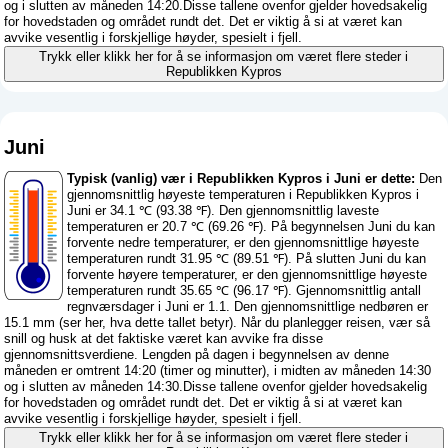
og i slutten av måneden 14:20.Disse tallene ovenfor gjelder hovedsakelig
for hovedstaden og området rundt det. Det er viktig å si at været kan
avvike vesentlig i forskjellige høyder, spesielt i fjell.
Trykk eller klikk her for å se informasjon om været flere steder i
Republikken Kypros
Juni
Typisk (vanlig) vær i Republikken Kypros i Juni er dette:
Den
gjennomsnittlig høyeste temperaturen i Republikken Kypros i
Juni er 34.1 ℃ (93.38 ℉). Den gjennomsnittlig laveste
temperaturen er 20.7 ℃ (69.26 ℉). På begynnelsen Juni du kan
forvente nedre temperaturer, er den gjennomsnittlige høyeste
temperaturen rundt 31.95 ℃ (89.51 ℉). På slutten Juni du kan
forvente høyere temperaturer, er den gjennomsnittlige høyeste
temperaturen rundt 35.65 ℃ (96.17 ℉). Gjennomsnittlig antall
regnværsdager i Juni er 1.1. Den gjennomsnittlige nedbøren er
15.1 mm (
ser her, hva dette tallet betyr
). Når du planlegger reisen, vær så
snill og husk at det faktiske været kan avvike fra disse
gjennomsnittsverdiene. Lengden på dagen i begynnelsen av denne
måneden er omtrent 14:20 (timer og minutter), i midten av måneden 14:30
og i slutten av måneden 14:30.Disse tallene ovenfor gjelder hovedsakelig
for hovedstaden og området rundt det. Det er viktig å si at været kan
avvike vesentlig i forskjellige høyder, spesielt i fjell.
Trykk eller klikk her for å se informasjon om været flere steder i