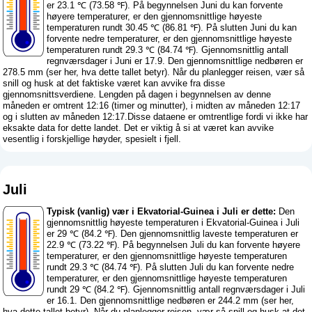
er 23.1 ℃ (73.58 ℉). På begynnelsen Juni du kan forvente
høyere temperaturer, er den gjennomsnittlige høyeste
temperaturen rundt 30.45 ℃ (86.81 ℉). På slutten Juni du kan
forvente nedre temperaturer, er den gjennomsnittlige høyeste
temperaturen rundt 29.3 ℃ (84.74 ℉). Gjennomsnittlig antall
regnværsdager i Juni er 17.9. Den gjennomsnittlige nedbøren er
278.5 mm (
ser her, hva dette tallet betyr
). Når du planlegger reisen, vær så
snill og husk at det faktiske været kan avvike fra disse
gjennomsnittsverdiene. Lengden på dagen i begynnelsen av denne
måneden er omtrent 12:16 (timer og minutter), i midten av måneden 12:17
og i slutten av måneden 12:17.Disse dataene er omtrentlige fordi vi ikke har
eksakte data for dette landet. Det er viktig å si at været kan avvike
vesentlig i forskjellige høyder, spesielt i fjell.
Juli
Typisk (vanlig) vær i Ekvatorial-Guinea i Juli er dette:
Den
gjennomsnittlig høyeste temperaturen i Ekvatorial-Guinea i Juli
er 29 ℃ (84.2 ℉). Den gjennomsnittlig laveste temperaturen er
22.9 ℃ (73.22 ℉). På begynnelsen Juli du kan forvente høyere
temperaturer, er den gjennomsnittlige høyeste temperaturen
rundt 29.3 ℃ (84.74 ℉). På slutten Juli du kan forvente nedre
temperaturer, er den gjennomsnittlige høyeste temperaturen
rundt 29 ℃ (84.2 ℉). Gjennomsnittlig antall regnværsdager i Juli
er 16.1. Den gjennomsnittlige nedbøren er 244.2 mm (
ser her,
hva dette tallet betyr
). Når du planlegger reisen, vær så snill og husk at det