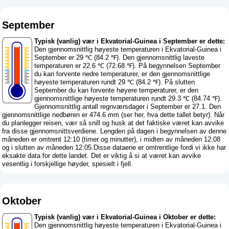
September
Typisk (vanlig) vær i Ekvatorial-Guinea i September er dette:
Den gjennomsnittlig høyeste temperaturen i Ekvatorial-Guinea i
September er 29 ℃ (84.2 ℉). Den gjennomsnittlig laveste
temperaturen er 22.6 ℃ (72.68 ℉). På begynnelsen September
du kan forvente nedre temperaturer, er den gjennomsnittlige
høyeste temperaturen rundt 29 ℃ (84.2 ℉). På slutten
September du kan forvente høyere temperaturer, er den
gjennomsnittlige høyeste temperaturen rundt 29.3 ℃ (84.74 ℉).
Gjennomsnittlig antall regnværsdager i September er 27.1. Den
gjennomsnittlige nedbøren er 474.6 mm (
ser her, hva dette tallet betyr
). Når
du planlegger reisen, vær så snill og husk at det faktiske været kan avvike
fra disse gjennomsnittsverdiene. Lengden på dagen i begynnelsen av denne
måneden er omtrent 12:10 (timer og minutter), i midten av måneden 12:08
og i slutten av måneden 12:05.Disse dataene er omtrentlige fordi vi ikke har
eksakte data for dette landet. Det er viktig å si at været kan avvike
vesentlig i forskjellige høyder, spesielt i fjell.
Oktober
Typisk (vanlig) vær i Ekvatorial-Guinea i Oktober er dette:
Den gjennomsnittlig høyeste temperaturen i Ekvatorial-Guinea i