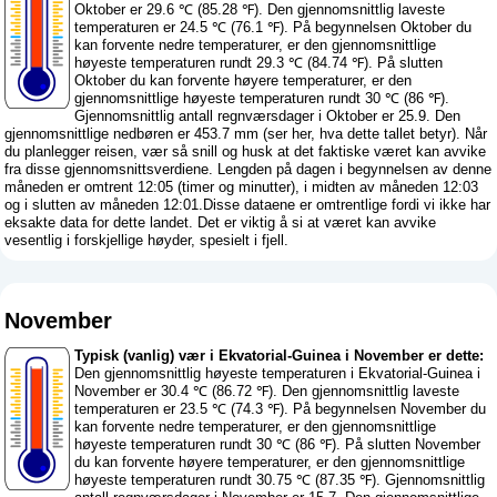
Oktober er 29.6 ℃ (85.28 ℉). Den gjennomsnittlig laveste
temperaturen er 24.5 ℃ (76.1 ℉). På begynnelsen Oktober du
kan forvente nedre temperaturer, er den gjennomsnittlige
høyeste temperaturen rundt 29.3 ℃ (84.74 ℉). På slutten
Oktober du kan forvente høyere temperaturer, er den
gjennomsnittlige høyeste temperaturen rundt 30 ℃ (86 ℉).
Gjennomsnittlig antall regnværsdager i Oktober er 25.9. Den
gjennomsnittlige nedbøren er 453.7 mm (
ser her, hva dette tallet betyr
). Når
du planlegger reisen, vær så snill og husk at det faktiske været kan avvike
fra disse gjennomsnittsverdiene. Lengden på dagen i begynnelsen av denne
måneden er omtrent 12:05 (timer og minutter), i midten av måneden 12:03
og i slutten av måneden 12:01.Disse dataene er omtrentlige fordi vi ikke har
eksakte data for dette landet. Det er viktig å si at været kan avvike
vesentlig i forskjellige høyder, spesielt i fjell.
November
Typisk (vanlig) vær i Ekvatorial-Guinea i November er dette:
Den gjennomsnittlig høyeste temperaturen i Ekvatorial-Guinea i
November er 30.4 ℃ (86.72 ℉). Den gjennomsnittlig laveste
temperaturen er 23.5 ℃ (74.3 ℉). På begynnelsen November du
kan forvente nedre temperaturer, er den gjennomsnittlige
høyeste temperaturen rundt 30 ℃ (86 ℉). På slutten November
du kan forvente høyere temperaturer, er den gjennomsnittlige
høyeste temperaturen rundt 30.75 ℃ (87.35 ℉). Gjennomsnittlig