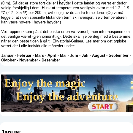
(0 m). Så det er store forskjeller i høyder i dette landet og været er derfor
veldig forskjellig i dem. Husk at temperaturen vanligvis avtar med 1.2 - 1.9
℃ (2.2 - 3.5 ℉) per 200 m, avhengig av de andre forholdene. (Og vi må
legge til at i den spesielle tilstanden termisk inversjon, selv temperaturen
kan være høyere i høyere høyder.)
Vær oppmerksom på at dette ikke er en værvarsel, men informasjonen om
det vanlige været (gjennomsnittlig). Dette skal hjelpe deg med å bestemme,
når er den beste tiden å gå til Ekvatorial-Guinea. Les mer om det typiske
været der i alle individuelle måneder under:
Januar
-
Februar
-
Mars
-
April
-
Mai
-
Juni
-
Juli
-
August
-
September
-
Oktober
-
November
-
Desember
Januar