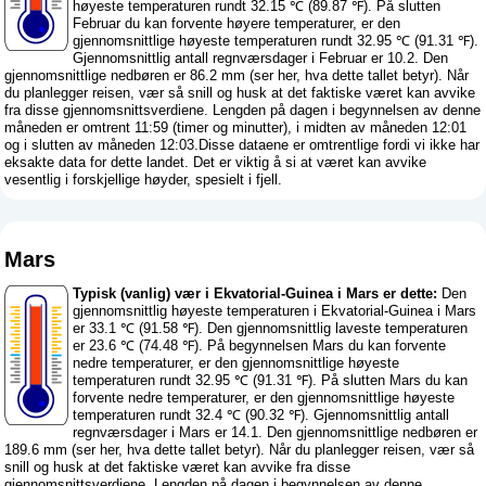
høyeste temperaturen rundt 32.15 ℃ (89.87 ℉). På slutten
Februar du kan forvente høyere temperaturer, er den
gjennomsnittlige høyeste temperaturen rundt 32.95 ℃ (91.31 ℉).
Gjennomsnittlig antall regnværsdager i Februar er 10.2. Den
gjennomsnittlige nedbøren er 86.2 mm (
ser her, hva dette tallet betyr
). Når
du planlegger reisen, vær så snill og husk at det faktiske været kan avvike
fra disse gjennomsnittsverdiene. Lengden på dagen i begynnelsen av denne
måneden er omtrent 11:59 (timer og minutter), i midten av måneden 12:01
og i slutten av måneden 12:03.Disse dataene er omtrentlige fordi vi ikke har
eksakte data for dette landet. Det er viktig å si at været kan avvike
vesentlig i forskjellige høyder, spesielt i fjell.
Mars
Typisk (vanlig) vær i Ekvatorial-Guinea i Mars er dette:
Den
gjennomsnittlig høyeste temperaturen i Ekvatorial-Guinea i Mars
er 33.1 ℃ (91.58 ℉). Den gjennomsnittlig laveste temperaturen
er 23.6 ℃ (74.48 ℉). På begynnelsen Mars du kan forvente
nedre temperaturer, er den gjennomsnittlige høyeste
temperaturen rundt 32.95 ℃ (91.31 ℉). På slutten Mars du kan
forvente nedre temperaturer, er den gjennomsnittlige høyeste
temperaturen rundt 32.4 ℃ (90.32 ℉). Gjennomsnittlig antall
regnværsdager i Mars er 14.1. Den gjennomsnittlige nedbøren er
189.6 mm (
ser her, hva dette tallet betyr
). Når du planlegger reisen, vær så
snill og husk at det faktiske været kan avvike fra disse
gjennomsnittsverdiene. Lengden på dagen i begynnelsen av denne