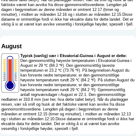
faktiske været kan avvike fra disse gjennomsnittsverdiene. Lengden på
dagen i begynnelsen av denne måneden er omtrent 12:17 (timer og
minutter), i midten av måneden 12:16 og i slutten av måneden 12:15.Disse
dataene er omtrentlige fordi vi ikke har eksakte data for dette landet. Det er
viktig å si at været kan avvike vesentlig i forskjellige høyder, spesielt i fjell.
August
Typisk (vanlig) vær i Ekvatorial-Guinea i August er dette:
Den gjennomsnittlig høyeste temperaturen i Ekvatorial-Guinea i
August er 29 ℃ (84.2 ℉). Den gjennomsnittlig laveste
temperaturen er 23.2 ℃ (73.76 ℉). På begynnelsen August du
kan forvente nedre temperaturer, er den gjennomsnittlige
høyeste temperaturen rundt 29 ℃ (84.2 ℉). På slutten August du
kan forvente nedre temperaturer, er den gjennomsnittlige
høyeste temperaturen rundt 29 ℃ (84.2 ℉). Gjennomsnittlig
antall regnværsdager i August er 22.1. Den gjennomsnittlige
nedbøren er 310.8 mm (
ser her, hva dette tallet betyr
). Når du planlegger
reisen, vær så snill og husk at det faktiske været kan avvike fra disse
gjennomsnittsverdiene. Lengden på dagen i begynnelsen av denne
måneden er omtrent 12:15 (timer og minutter), i midten av måneden 12:13
og i slutten av måneden 12:10.Disse dataene er omtrentlige fordi vi ikke har
eksakte data for dette landet. Det er viktig å si at været kan avvike
vesentlig i forskjellige høyder, spesielt i fjell.