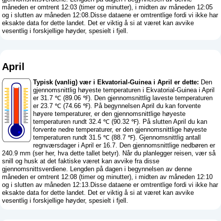
måneden er omtrent 12:03 (timer og minutter), i midten av måneden 12:05
og i slutten av måneden 12:08.Disse dataene er omtrentlige fordi vi ikke har
eksakte data for dette landet. Det er viktig å si at været kan avvike
vesentlig i forskjellige høyder, spesielt i fjell.
April
Typisk (vanlig) vær i Ekvatorial-Guinea i April er dette:
Den
gjennomsnittlig høyeste temperaturen i Ekvatorial-Guinea i April
er 31.7 ℃ (89.06 ℉). Den gjennomsnittlig laveste temperaturen
er 23.7 ℃ (74.66 ℉). På begynnelsen April du kan forvente
høyere temperaturer, er den gjennomsnittlige høyeste
temperaturen rundt 32.4 ℃ (90.32 ℉). På slutten April du kan
forvente nedre temperaturer, er den gjennomsnittlige høyeste
temperaturen rundt 31.5 ℃ (88.7 ℉). Gjennomsnittlig antall
regnværsdager i April er 16.7. Den gjennomsnittlige nedbøren er
240.9 mm (
ser her, hva dette tallet betyr
). Når du planlegger reisen, vær så
snill og husk at det faktiske været kan avvike fra disse
gjennomsnittsverdiene. Lengden på dagen i begynnelsen av denne
måneden er omtrent 12:08 (timer og minutter), i midten av måneden 12:10
og i slutten av måneden 12:13.Disse dataene er omtrentlige fordi vi ikke har
eksakte data for dette landet. Det er viktig å si at været kan avvike
vesentlig i forskjellige høyder, spesielt i fjell.