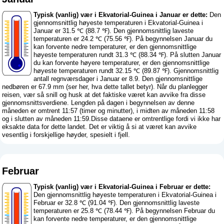
Typisk (vanlig) vær i Ekvatorial-Guinea i Januar er dette:
Den
gjennomsnittlig høyeste temperaturen i Ekvatorial-Guinea i
Januar er 31.5 ℃ (88.7 ℉). Den gjennomsnittlig laveste
temperaturen er 24.2 ℃ (75.56 ℉). På begynnelsen Januar du
kan forvente nedre temperaturer, er den gjennomsnittlige
høyeste temperaturen rundt 31.3 ℃ (88.34 ℉). På slutten Januar
du kan forvente høyere temperaturer, er den gjennomsnittlige
høyeste temperaturen rundt 32.15 ℃ (89.87 ℉). Gjennomsnittlig
antall regnværsdager i Januar er 8.9. Den gjennomsnittlige
nedbøren er 67.9 mm (
ser her, hva dette tallet betyr
). Når du planlegger
reisen, vær så snill og husk at det faktiske været kan avvike fra disse
gjennomsnittsverdiene. Lengden på dagen i begynnelsen av denne
måneden er omtrent 11:57 (timer og minutter), i midten av måneden 11:58
og i slutten av måneden 11:59.Disse dataene er omtrentlige fordi vi ikke har
eksakte data for dette landet. Det er viktig å si at været kan avvike
vesentlig i forskjellige høyder, spesielt i fjell.
Februar
Typisk (vanlig) vær i Ekvatorial-Guinea i Februar er dette:
Den gjennomsnittlig høyeste temperaturen i Ekvatorial-Guinea i
Februar er 32.8 ℃ (91.04 ℉). Den gjennomsnittlig laveste
temperaturen er 25.8 ℃ (78.44 ℉). På begynnelsen Februar du
kan forvente nedre temperaturer, er den gjennomsnittlige