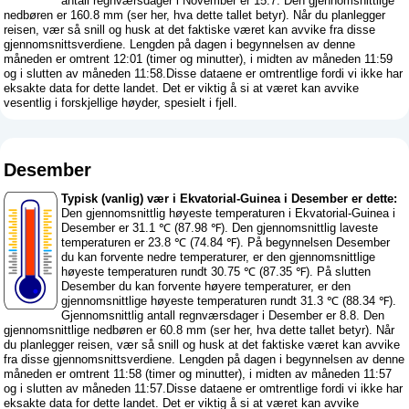
antall regnværsdager i November er 15.7. Den gjennomsnittlige
nedbøren er 160.8 mm (
ser her, hva dette tallet betyr
). Når du planlegger
reisen, vær så snill og husk at det faktiske været kan avvike fra disse
gjennomsnittsverdiene. Lengden på dagen i begynnelsen av denne
måneden er omtrent 12:01 (timer og minutter), i midten av måneden 11:59
og i slutten av måneden 11:58.Disse dataene er omtrentlige fordi vi ikke har
eksakte data for dette landet. Det er viktig å si at været kan avvike
vesentlig i forskjellige høyder, spesielt i fjell.
Desember
Typisk (vanlig) vær i Ekvatorial-Guinea i Desember er dette:
Den gjennomsnittlig høyeste temperaturen i Ekvatorial-Guinea i
Desember er 31.1 ℃ (87.98 ℉). Den gjennomsnittlig laveste
temperaturen er 23.8 ℃ (74.84 ℉). På begynnelsen Desember
du kan forvente nedre temperaturer, er den gjennomsnittlige
høyeste temperaturen rundt 30.75 ℃ (87.35 ℉). På slutten
Desember du kan forvente høyere temperaturer, er den
gjennomsnittlige høyeste temperaturen rundt 31.3 ℃ (88.34 ℉).
Gjennomsnittlig antall regnværsdager i Desember er 8.8. Den
gjennomsnittlige nedbøren er 60.8 mm (
ser her, hva dette tallet betyr
). Når
du planlegger reisen, vær så snill og husk at det faktiske været kan avvike
fra disse gjennomsnittsverdiene. Lengden på dagen i begynnelsen av denne
måneden er omtrent 11:58 (timer og minutter), i midten av måneden 11:57
og i slutten av måneden 11:57.Disse dataene er omtrentlige fordi vi ikke har
eksakte data for dette landet. Det er viktig å si at været kan avvike