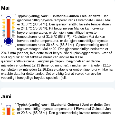
Mai
Typisk (vanlig) vær i Ekvatorial-Guinea i Mai er dette:
Den
gjennomsnittlig høyeste temperaturen i Ekvatorial-Guinea i Mai
er 31.3 ℃ (88.34 ℉). Den gjennomsnittlig laveste temperaturen
er 24.1 ℃ (75.38 ℉). På begynnelsen Mai du kan forvente
høyere temperaturer, er den gjennomsnittlige høyeste
temperaturen rundt 31.5 ℃ (88.7 ℉). På slutten Mai du kan
forvente nedre temperaturer, er den gjennomsnittlige høyeste
temperaturen rundt 30.45 ℃ (86.81 ℉). Gjennomsnittlig antall
regnværsdager i Mai er 20. Den gjennomsnittlige nedbøren er
294.7 mm (
ser her, hva dette tallet betyr
). Når du planlegger reisen, vær så
snill og husk at det faktiske været kan avvike fra disse
gjennomsnittsverdiene. Lengden på dagen i begynnelsen av denne
måneden er omtrent 12:13 (timer og minutter), i midten av måneden 12:15
og i slutten av måneden 12:16.Disse dataene er omtrentlige fordi vi ikke har
eksakte data for dette landet. Det er viktig å si at været kan avvike
vesentlig i forskjellige høyder, spesielt i fjell.
Juni
Typisk (vanlig) vær i Ekvatorial-Guinea i Juni er dette:
Den
gjennomsnittlig høyeste temperaturen i Ekvatorial-Guinea i Juni
er 29.6 ℃ (85.28 ℉). Den gjennomsnittlig laveste temperaturen