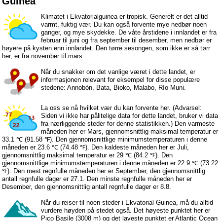
Guinea
Klimatet i Ekvatorialguinea er tropisk. Generelt er det alltid
varmt, fuktig vær. Du kan også forvente mye nedbør noen
ganger, og mye skydekke. De våte årstidene i innlandet er fra
februar til juni og fra september til desember, men nedbør er
høyere på kysten enn innlandet. Den tørre sesongen, som ikke er så tørr
her, er fra november til mars.
Når du snakker om det vanlige været i dette landet, er
informasjonen relevant for eksempel for disse populære
stedene: Annobón, Bata, Bioko, Malabo, Río Muni.
La oss se nå hvilket vær du kan forvente her. (Advarsel:
Siden vi ikke har pålitelige data for dette landet, bruker vi data
fra nærliggende steder for denne statistikken.) Den varmeste
måneden her er Mars, gjennomsnittlig maksimal temperatur er
33.1 ℃ (91.58 ℉). Den gjennomsnittlige minimumstemperaturen i denne
måneden er 23.6 ℃ (74.48 ℉). Den kaldeste måneden her er Juli,
gjennomsnittlig maksimal temperatur er 29 ℃ (84.2 ℉). Den
gjennomsnittlige minimumstemperaturen i denne måneden er 22.9 ℃ (73.22
℉). Den mest regnfulle måneden her er September, den gjennomsnittlig
antall regnfulle dager er 27.1. Den minste regnfulle måneden her er
Desember, den gjennomsnittlig antall regnfulle dager er 8.8.
Når du reiser til noen steder i Ekvatorial-Guinea, må du alltid
vurdere høyden på stedet også. Det høyeste punktet her er
Pico Basile (3008 m) og det laveste punktet er Atlantic Ocean