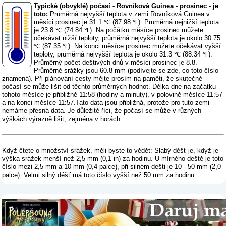
Typické (obvyklé) počasí - Rovníková Guinea - prosinec - je
toto:
Průměrná nejvyšší teplota v zemi Rovníková Guinea v
měsíci prosinec je 31.1 ℃ (87.98 ℉). Průměrná nejnižší teplota
je 23.8 ℃ (74.84 ℉). Na počátku měsíce prosinec můžete
očekávat nižší teploty, průměrná nejvyšší teplota je okolo 30.75
℃ (87.35 ℉). Na konci měsíce prosinec můžete očekávat vyšší
teploty, průměrná nejvyšší teplota je okolo 31.3 ℃ (88.34 ℉).
Průměrný počet deštivých dnů v měsíci prosinec je 8.8.
Průměrné srážky jsou 60.8 mm (
podívejte se zde, co toto číslo
znamená
). Při plánování cesty mějte prosím na paměti, že skutečné
počasí se může lišit od těchto průměrných hodnot. Délka dne na začátku
tohoto měsíce je přibližně 11:58 (hodiny a minuty), v polovině měsíce 11:57
a na konci měsíce 11:57.Tato data jsou přibližná, protože pro tuto zemi
nemáme přesná data. Je důležité říci, že počasí se může v různých
výškách výrazně lišit, zejména v horách.
Když čtete o množství srážek, měli byste to vědět: Slabý déšť je, když je
výška srážek menší než 2,5 mm (0,1 in) za hodinu. U mírného deště je toto
číslo mezi 2,5 mm a 10 mm (0,4 palce), při silném dešti je 10 - 50 mm (2,0
palce). Velmi silný déšť má toto číslo vyšší než 50 mm za hodinu.