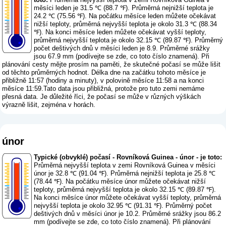
měsíci leden je 31.5 ℃ (88.7 ℉). Průměrná nejnižší teplota je
24.2 ℃ (75.56 ℉). Na počátku měsíce leden můžete očekávat
nižší teploty, průměrná nejvyšší teplota je okolo 31.3 ℃ (88.34
℉). Na konci měsíce leden můžete očekávat vyšší teploty,
průměrná nejvyšší teplota je okolo 32.15 ℃ (89.87 ℉). Průměrný
počet deštivých dnů v měsíci leden je 8.9. Průměrné srážky
jsou 67.9 mm (
podívejte se zde, co toto číslo znamená
). Při
plánování cesty mějte prosím na paměti, že skutečné počasí se může lišit
od těchto průměrných hodnot. Délka dne na začátku tohoto měsíce je
přibližně 11:57 (hodiny a minuty), v polovině měsíce 11:58 a na konci
měsíce 11:59.Tato data jsou přibližná, protože pro tuto zemi nemáme
přesná data. Je důležité říci, že počasí se může v různých výškách
výrazně lišit, zejména v horách.
únor
Typické (obvyklé) počasí - Rovníková Guinea - únor - je toto:
Průměrná nejvyšší teplota v zemi Rovníková Guinea v měsíci
únor je 32.8 ℃ (91.04 ℉). Průměrná nejnižší teplota je 25.8 ℃
(78.44 ℉). Na počátku měsíce únor můžete očekávat nižší
teploty, průměrná nejvyšší teplota je okolo 32.15 ℃ (89.87 ℉).
Na konci měsíce únor můžete očekávat vyšší teploty, průměrná
nejvyšší teplota je okolo 32.95 ℃ (91.31 ℉). Průměrný počet
deštivých dnů v měsíci únor je 10.2. Průměrné srážky jsou 86.2
mm (
podívejte se zde, co toto číslo znamená
). Při plánování