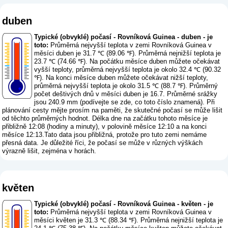
duben
Typické (obvyklé) počasí - Rovníková Guinea - duben - je
toto:
Průměrná nejvyšší teplota v zemi Rovníková Guinea v
měsíci duben je 31.7 ℃ (89.06 ℉). Průměrná nejnižší teplota je
23.7 ℃ (74.66 ℉). Na počátku měsíce duben můžete očekávat
vyšší teploty, průměrná nejvyšší teplota je okolo 32.4 ℃ (90.32
℉). Na konci měsíce duben můžete očekávat nižší teploty,
průměrná nejvyšší teplota je okolo 31.5 ℃ (88.7 ℉). Průměrný
počet deštivých dnů v měsíci duben je 16.7. Průměrné srážky
jsou 240.9 mm (
podívejte se zde, co toto číslo znamená
). Při
plánování cesty mějte prosím na paměti, že skutečné počasí se může lišit
od těchto průměrných hodnot. Délka dne na začátku tohoto měsíce je
přibližně 12:08 (hodiny a minuty), v polovině měsíce 12:10 a na konci
měsíce 12:13.Tato data jsou přibližná, protože pro tuto zemi nemáme
přesná data. Je důležité říci, že počasí se může v různých výškách
výrazně lišit, zejména v horách.
květen
Typické (obvyklé) počasí - Rovníková Guinea - květen - je
toto:
Průměrná nejvyšší teplota v zemi Rovníková Guinea v
měsíci květen je 31.3 ℃ (88.34 ℉). Průměrná nejnižší teplota je