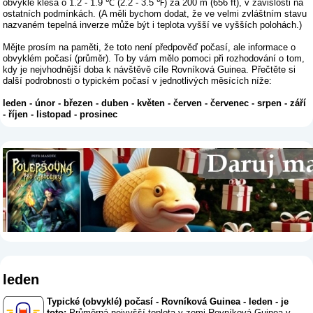
obvykle klesá o 1.2 - 1.9 ℃ (2.2 - 3.5 ℉) za 200 m (656 ft), v závislosti na
ostatních podmínkách. (A měli bychom dodat, že ve velmi zvláštním stavu
nazvaném tepelná inverze může být i teplota vyšší ve vyšších polohách.)
Mějte prosím na paměti, že toto není předpověď počasí, ale informace o
obvyklém počasí (průměr). To by vám mělo pomoci při rozhodování o tom,
kdy je nejvhodnější doba k návštěvě cíle Rovníková Guinea. Přečtěte si
další podrobnosti o typickém počasí v jednotlivých měsících níže:
leden
-
únor
-
březen
-
duben
-
květen
-
červen
-
červenec
-
srpen
-
září
-
říjen
-
listopad
-
prosinec
leden
Typické (obvyklé) počasí - Rovníková Guinea - leden - je
toto:
Průměrná nejvyšší teplota v zemi Rovníková Guinea v