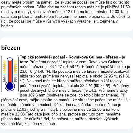
cesty mějte prosím na paměti, že skutečné počasí se může lišit od těchto
průměrných hodnot. Délka dne na začátku tohoto měsíce je přibližně 11:59
(hodiny a minuty), v polovině měsíce 12:01 a na konci měsíce 12:03.Tato
data jsou přibližná, protože pro tuto zemi nemáme přesná data. Je důležité
říci, že počasí se může v různých výškách výrazně lišit, zejména v
horách.
březen
Typické (obvyklé) počasí - Rovníková Guinea - březen - je
toto:
Průměrná nejvyšší teplota v zemi Rovníková Guinea v
měsíci březen je 33.1 ℃ (91.58 ℉). Průměrná nejnižší teplota je
23.6 ℃ (74.48 ℉). Na počátku měsíce březen můžete očekávat
nižší teploty, průměrná nejvyšší teplota je okolo 32.95 ℃ (91.31
℉). Na konci měsíce březen můžete očekávat nižší teploty,
průměrná nejvyšší teplota je okolo 32.4 ℃ (90.32 ℉). Průměrný
počet deštivých dnů v měsíci březen je 14.1. Průměrné srážky
jsou 189.6 mm (
podívejte se zde, co toto číslo znamená
). Při
plánování cesty mějte prosím na paměti, že skutečné počasí se může lišit
od těchto průměrných hodnot. Délka dne na začátku tohoto měsíce je
přibližně 12:03 (hodiny a minuty), v polovině měsíce 12:05 a na konci
měsíce 12:08.Tato data jsou přibližná, protože pro tuto zemi nemáme
přesná data. Je důležité říci, že počasí se může v různých výškách
výrazně lišit, zejména v horách.