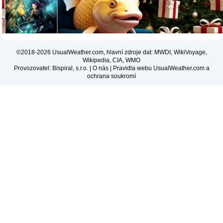
©2018-2026 UsualWeather.com, hlavní zdroje dat: MWDI, WikiVoyage,
Wikipedia, CIA, WMO
Provozovatel: Bispiral, s.r.o. |
O nás
|
Pravidla webu UsualWeather.com a
ochrana soukromí