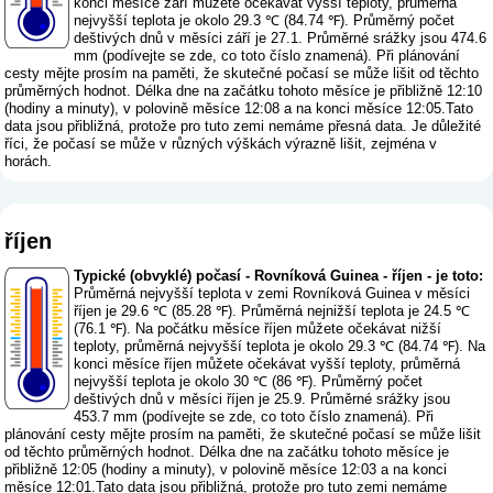
konci měsíce září můžete očekávat vyšší teploty, průměrná
nejvyšší teplota je okolo 29.3 ℃ (84.74 ℉). Průměrný počet
deštivých dnů v měsíci září je 27.1. Průměrné srážky jsou 474.6
mm (
podívejte se zde, co toto číslo znamená
). Při plánování
cesty mějte prosím na paměti, že skutečné počasí se může lišit od těchto
průměrných hodnot. Délka dne na začátku tohoto měsíce je přibližně 12:10
(hodiny a minuty), v polovině měsíce 12:08 a na konci měsíce 12:05.Tato
data jsou přibližná, protože pro tuto zemi nemáme přesná data. Je důležité
říci, že počasí se může v různých výškách výrazně lišit, zejména v
horách.
říjen
Typické (obvyklé) počasí - Rovníková Guinea - říjen - je toto:
Průměrná nejvyšší teplota v zemi Rovníková Guinea v měsíci
říjen je 29.6 ℃ (85.28 ℉). Průměrná nejnižší teplota je 24.5 ℃
(76.1 ℉). Na počátku měsíce říjen můžete očekávat nižší
teploty, průměrná nejvyšší teplota je okolo 29.3 ℃ (84.74 ℉). Na
konci měsíce říjen můžete očekávat vyšší teploty, průměrná
nejvyšší teplota je okolo 30 ℃ (86 ℉). Průměrný počet
deštivých dnů v měsíci říjen je 25.9. Průměrné srážky jsou
453.7 mm (
podívejte se zde, co toto číslo znamená
). Při
plánování cesty mějte prosím na paměti, že skutečné počasí se může lišit
od těchto průměrných hodnot. Délka dne na začátku tohoto měsíce je
přibližně 12:05 (hodiny a minuty), v polovině měsíce 12:03 a na konci
měsíce 12:01.Tato data jsou přibližná, protože pro tuto zemi nemáme