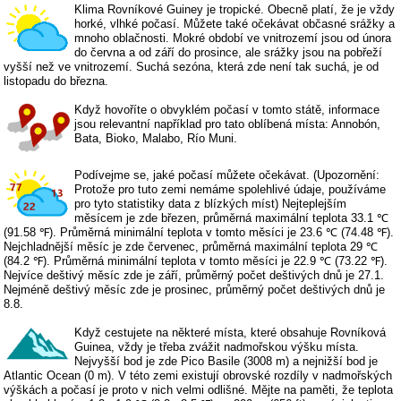
Klima Rovníkové Guiney je tropické. Obecně platí, že je vždy
horké, vlhké počasí. Můžete také očekávat občasné srážky a
mnoho oblačnosti. Mokré období ve vnitrozemí jsou od února
do června a od září do prosince, ale srážky jsou na pobřeží
vyšší než ve vnitrozemí. Suchá sezóna, která zde není tak suchá, je od
listopadu do března.
Když hovoříte o obvyklém počasí v tomto státě, informace
jsou relevantní například pro tato oblíbená místa: Annobón,
Bata, Bioko, Malabo, Río Muni.
Podívejme se, jaké počasí můžete očekávat. (Upozornění:
Protože pro tuto zemi nemáme spolehlivé údaje, používáme
pro tyto statistiky data z blízkých míst) Nejteplejším
měsícem je zde březen, průměrná maximální teplota 33.1 ℃
(91.58 ℉). Průměrná minimální teplota v tomto měsíci je 23.6 ℃ (74.48 ℉).
Nejchladnější měsíc je zde červenec, průměrná maximální teplota 29 ℃
(84.2 ℉). Průměrná minimální teplota v tomto měsíci je 22.9 ℃ (73.22 ℉).
Nejvíce deštivý měsíc zde je září, průměrný počet deštivých dnů je 27.1.
Nejméně deštivý měsíc zde je prosinec, průměrný počet deštivých dnů je
8.8.
Když cestujete na některé místa, které obsahuje Rovníková
Guinea, vždy je třeba zvážit nadmořskou výšku místa.
Nejvyšší bod je zde Pico Basile (3008 m) a nejnižší bod je
Atlantic Ocean (0 m). V této zemi existují obrovské rozdíly v nadmořských
výškách a počasí je proto v nich velmi odlišné. Mějte na paměti, že teplota