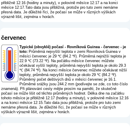
přibližně 12:16 (hodiny a minuty), v polovině měsíce 12:17 a na konci
měsíce 12:17.Tato data jsou přibližná, protože pro tuto zemi nemáme
přesná data. Je důležité říci, že počasí se může v různých výškách
výrazně lišit, zejména v horách.
červenec
Typické (obvyklé) počasí - Rovníková Guinea - červenec - je
toto:
Průměrná nejvyšší teplota v zemi Rovníková Guinea v
měsíci červenec je 29 ℃ (84.2 ℉). Průměrná nejnižší teplota je
22.9 ℃ (73.22 ℉). Na počátku měsíce červenec můžete
očekávat vyšší teploty, průměrná nejvyšší teplota je okolo 29.3
℃ (84.74 ℉). Na konci měsíce červenec můžete očekávat nižší
teploty, průměrná nejvyšší teplota je okolo 29 ℃ (84.2 ℉).
Průměrný počet deštivých dnů v měsíci červenec je 16.1.
Průměrné srážky jsou 244.2 mm (
podívejte se zde, co toto číslo
znamená
). Při plánování cesty mějte prosím na paměti, že skutečné
počasí se může lišit od těchto průměrných hodnot. Délka dne na začátku
tohoto měsíce je přibližně 12:17 (hodiny a minuty), v polovině měsíce 12:16
a na konci měsíce 12:15.Tato data jsou přibližná, protože pro tuto zemi
nemáme přesná data. Je důležité říci, že počasí se může v různých
výškách výrazně lišit, zejména v horách.