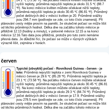
24.1 ℃ (75.38 ℉). Na počátku měsíce květen můžete očekávat
vyšší teploty, průměrná nejvyšší teplota je okolo 31.5 ℃ (88.7
℉). Na konci měsíce květen můžete očekávat nižší teploty,
průměrná nejvyšší teplota je okolo 30.45 ℃ (86.81 ℉). Průměrný
počet deštivých dnů v měsíci květen je 20. Průměrné srážky
jsou 294.7 mm (
podívejte se zde, co toto číslo znamená
). Při
plánování cesty mějte prosím na paměti, že skutečné počasí se může lišit
od těchto průměrných hodnot. Délka dne na začátku tohoto měsíce je
přibližně 12:13 (hodiny a minuty), v polovině měsíce 12:15 a na konci
měsíce 12:16.Tato data jsou přibližná, protože pro tuto zemi nemáme
přesná data. Je důležité říci, že počasí se může v různých výškách
výrazně lišit, zejména v horách.
červen
Typické (obvyklé) počasí - Rovníková Guinea - červen - je
toto:
Průměrná nejvyšší teplota v zemi Rovníková Guinea v
měsíci červen je 29.6 ℃ (85.28 ℉). Průměrná nejnižší teplota je
23.1 ℃ (73.58 ℉). Na počátku měsíce červen můžete očekávat
vyšší teploty, průměrná nejvyšší teplota je okolo 30.45 ℃ (86.81
℉). Na konci měsíce červen můžete očekávat nižší teploty,
průměrná nejvyšší teplota je okolo 29.3 ℃ (84.74 ℉). Průměrný
počet deštivých dnů v měsíci červen je 17.9. Průměrné srážky
jsou 278.5 mm (
podívejte se zde, co toto číslo znamená
). Při
plánování cesty mějte prosím na paměti, že skutečné počasí se může lišit
od těchto průměrných hodnot. Délka dne na začátku tohoto měsíce je