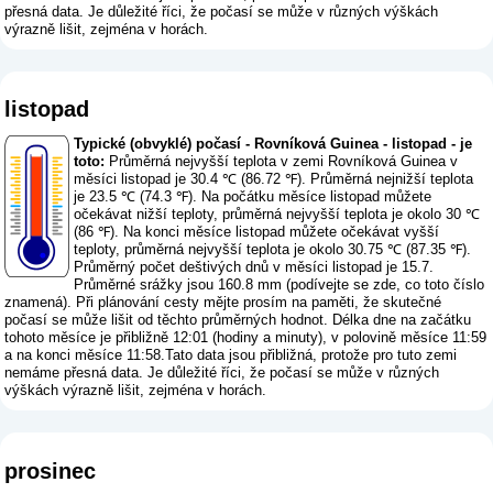
přesná data. Je důležité říci, že počasí se může v různých výškách
výrazně lišit, zejména v horách.
listopad
Typické (obvyklé) počasí - Rovníková Guinea - listopad - je
toto:
Průměrná nejvyšší teplota v zemi Rovníková Guinea v
měsíci listopad je 30.4 ℃ (86.72 ℉). Průměrná nejnižší teplota
je 23.5 ℃ (74.3 ℉). Na počátku měsíce listopad můžete
očekávat nižší teploty, průměrná nejvyšší teplota je okolo 30 ℃
(86 ℉). Na konci měsíce listopad můžete očekávat vyšší
teploty, průměrná nejvyšší teplota je okolo 30.75 ℃ (87.35 ℉).
Průměrný počet deštivých dnů v měsíci listopad je 15.7.
Průměrné srážky jsou 160.8 mm (
podívejte se zde, co toto číslo
znamená
). Při plánování cesty mějte prosím na paměti, že skutečné
počasí se může lišit od těchto průměrných hodnot. Délka dne na začátku
tohoto měsíce je přibližně 12:01 (hodiny a minuty), v polovině měsíce 11:59
a na konci měsíce 11:58.Tato data jsou přibližná, protože pro tuto zemi
nemáme přesná data. Je důležité říci, že počasí se může v různých
výškách výrazně lišit, zejména v horách.
prosinec