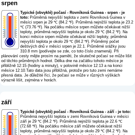
srpen
Typické (obvyklé) počasí - Rovníková Guinea - srpen - je
toto:
Průměrná nejvyšší teplota v zemi Rovníková Guinea v
měsíci srpen je 29 ℃ (84.2 ℉). Průměrná nejnižší teplota je 23.2
℃ (73.76 ℉). Na počátku měsíce srpen můžete očekávat nižší
teploty, průměrná nejvyšší teplota je okolo 29 ℃ (84.2 ℉). Na
konci měsíce srpen můžete očekávat nižší teploty, průměrná
nejvyšší teplota je okolo 29 ℃ (84.2 ℉). Průměrný počet
deštivých dnů v měsíci srpen je 22.1. Průměrné srážky jsou
310.8 mm (
podívejte se zde, co toto číslo znamená
). Při
plánování cesty mějte prosím na paměti, že skutečné počasí se může lišit
od těchto průměrných hodnot. Délka dne na začátku tohoto měsíce je
přibližně 12:15 (hodiny a minuty), v polovině měsíce 12:13 a na konci
měsíce 12:10.Tato data jsou přibližná, protože pro tuto zemi nemáme
přesná data. Je důležité říci, že počasí se může v různých výškách
výrazně lišit, zejména v horách.
září
Typické (obvyklé) počasí - Rovníková Guinea - září - je toto:
Průměrná nejvyšší teplota v zemi Rovníková Guinea v měsíci
září je 29 ℃ (84.2 ℉). Průměrná nejnižší teplota je 22.6 ℃
(72.68 ℉). Na počátku měsíce září můžete očekávat nižší
teploty, průměrná nejvyšší teplota je okolo 29 ℃ (84.2 ℉). Na