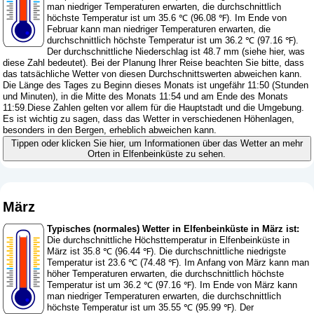
man niedriger Temperaturen erwarten, die durchschnittlich
höchste Temperatur ist um 35.6 ℃ (96.08 ℉). Im Ende von
Februar kann man niedriger Temperaturen erwarten, die
durchschnittlich höchste Temperatur ist um 36.2 ℃ (97.16 ℉).
Der durchschnittliche Niederschlag ist 48.7 mm (
siehe hier, was
diese Zahl bedeutet
). Bei der Planung Ihrer Reise beachten Sie bitte, dass
das tatsächliche Wetter von diesen Durchschnittswerten abweichen kann.
Die Länge des Tages zu Beginn dieses Monats ist ungefähr 11:50 (Stunden
und Minuten), in die Mitte des Monats 11:54 und am Ende des Monats
11:59.Diese Zahlen gelten vor allem für die Hauptstadt und die Umgebung.
Es ist wichtig zu sagen, dass das Wetter in verschiedenen Höhenlagen,
besonders in den Bergen, erheblich abweichen kann.
Tippen oder klicken Sie hier, um Informationen über das Wetter an mehr
Orten in Elfenbeinküste zu sehen.
März
Typisches (normales) Wetter in Elfenbeinküste in März ist:
Die durchschnittliche Höchsttemperatur in Elfenbeinküste in
März ist 35.8 ℃ (96.44 ℉). Die durchschnittliche niedrigste
Temperatur ist 23.6 ℃ (74.48 ℉). Im Anfang von März kann man
höher Temperaturen erwarten, die durchschnittlich höchste
Temperatur ist um 36.2 ℃ (97.16 ℉). Im Ende von März kann
man niedriger Temperaturen erwarten, die durchschnittlich
höchste Temperatur ist um 35.55 ℃ (95.99 ℉). Der