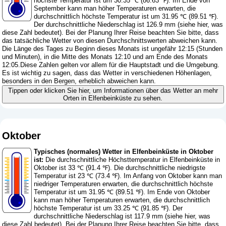
höchste Temperatur ist um 30.35 ℃ (86.63 ℉). Im Ende von
September kann man höher Temperaturen erwarten, die
durchschnittlich höchste Temperatur ist um 31.95 ℃ (89.51 ℉).
Der durchschnittliche Niederschlag ist 126.9 mm (
siehe hier, was
diese Zahl bedeutet
). Bei der Planung Ihrer Reise beachten Sie bitte, dass
das tatsächliche Wetter von diesen Durchschnittswerten abweichen kann.
Die Länge des Tages zu Beginn dieses Monats ist ungefähr 12:15 (Stunden
und Minuten), in die Mitte des Monats 12:10 und am Ende des Monats
12:05.Diese Zahlen gelten vor allem für die Hauptstadt und die Umgebung.
Es ist wichtig zu sagen, dass das Wetter in verschiedenen Höhenlagen,
besonders in den Bergen, erheblich abweichen kann.
Tippen oder klicken Sie hier, um Informationen über das Wetter an mehr
Orten in Elfenbeinküste zu sehen.
Oktober
Typisches (normales) Wetter in Elfenbeinküste in Oktober
ist:
Die durchschnittliche Höchsttemperatur in Elfenbeinküste in
Oktober ist 33 ℃ (91.4 ℉). Die durchschnittliche niedrigste
Temperatur ist 23 ℃ (73.4 ℉). Im Anfang von Oktober kann man
niedriger Temperaturen erwarten, die durchschnittlich höchste
Temperatur ist um 31.95 ℃ (89.51 ℉). Im Ende von Oktober
kann man höher Temperaturen erwarten, die durchschnittlich
höchste Temperatur ist um 33.25 ℃ (91.85 ℉). Der
durchschnittliche Niederschlag ist 117.9 mm (
siehe hier, was
diese Zahl bedeutet
). Bei der Planung Ihrer Reise beachten Sie bitte, dass