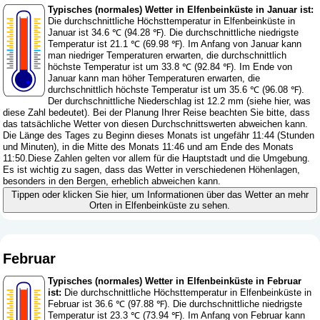
Typisches (normales) Wetter in Elfenbeinküste in Januar ist:
Die durchschnittliche Höchsttemperatur in Elfenbeinküste in
Januar ist 34.6 ℃ (94.28 ℉). Die durchschnittliche niedrigste
Temperatur ist 21.1 ℃ (69.98 ℉). Im Anfang von Januar kann
man niedriger Temperaturen erwarten, die durchschnittlich
höchste Temperatur ist um 33.8 ℃ (92.84 ℉). Im Ende von
Januar kann man höher Temperaturen erwarten, die
durchschnittlich höchste Temperatur ist um 35.6 ℃ (96.08 ℉).
Der durchschnittliche Niederschlag ist 12.2 mm (
siehe hier, was
diese Zahl bedeutet
). Bei der Planung Ihrer Reise beachten Sie bitte, dass
das tatsächliche Wetter von diesen Durchschnittswerten abweichen kann.
Die Länge des Tages zu Beginn dieses Monats ist ungefähr 11:44 (Stunden
und Minuten), in die Mitte des Monats 11:46 und am Ende des Monats
11:50.Diese Zahlen gelten vor allem für die Hauptstadt und die Umgebung.
Es ist wichtig zu sagen, dass das Wetter in verschiedenen Höhenlagen,
besonders in den Bergen, erheblich abweichen kann.
Tippen oder klicken Sie hier, um Informationen über das Wetter an mehr
Orten in Elfenbeinküste zu sehen.
Februar
Typisches (normales) Wetter in Elfenbeinküste in Februar
ist:
Die durchschnittliche Höchsttemperatur in Elfenbeinküste in
Februar ist 36.6 ℃ (97.88 ℉). Die durchschnittliche niedrigste
Temperatur ist 23.3 ℃ (73.94 ℉). Im Anfang von Februar kann