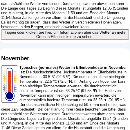
das tatsächliche Wetter von diesen Durchschnittswerten abweichen kann.
Die Länge des Tages zu Beginn dieses Monats ist ungefähr 12:05 (Stunden
und Minuten), in die Mitte des Monats 11:59 und am Ende des Monats
11:54.Diese Zahlen gelten vor allem für die Hauptstadt und die Umgebung.
Es ist wichtig zu sagen, dass das Wetter in verschiedenen Höhenlagen,
besonders in den Bergen, erheblich abweichen kann.
Tippen oder klicken Sie hier, um Informationen über das Wetter an mehr
Orten in Elfenbeinküste zu sehen.
November
Typisches (normales) Wetter in Elfenbeinküste in November
ist:
Die durchschnittliche Höchsttemperatur in Elfenbeinküste in
November ist 33.5 ℃ (92.3 ℉). Die durchschnittliche niedrigste
Temperatur ist 22.5 ℃ (72.5 ℉). Im Anfang von November kann
man niedriger Temperaturen erwarten, die durchschnittlich
höchste Temperatur ist um 33.25 ℃ (91.85 ℉). Im Ende von
November kann man niedriger Temperaturen erwarten, die
durchschnittlich höchste Temperatur ist um 33.25 ℃ (91.85 ℉).
Der durchschnittliche Niederschlag ist 59.7 mm (
siehe hier, was
diese Zahl bedeutet
). Bei der Planung Ihrer Reise beachten Sie bitte, dass
das tatsächliche Wetter von diesen Durchschnittswerten abweichen kann.
Die Länge des Tages zu Beginn dieses Monats ist ungefähr 11:54 (Stunden
und Minuten), in die Mitte des Monats 11:50 und am Ende des Monats
11:46.Diese Zahlen gelten vor allem für die Hauptstadt und die Umgebung.