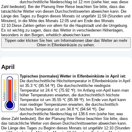
durchschnittliche Niederschlag ist 12 mm (
siehe hier, was diese
Zahl bedeutet
). Bei der Planung Ihrer Reise beachten Sie bitte, dass das
tatsächliche Wetter von diesen Durchschnittswerten abweichen kann. Die
Länge des Tages zu Beginn dieses Monats ist ungefähr 11:59 (Stunden und
Minuten), in die Mitte des Monats 12:05 und am Ende des Monats
12:10.Diese Zahlen gelten vor allem für die Hauptstadt und die Umgebung.
Es ist wichtig zu sagen, dass das Wetter in verschiedenen Höhenlagen,
besonders in den Bergen, erheblich abweichen kann.
Tippen oder klicken Sie hier, um Informationen über das Wetter an mehr
Orten in Elfenbeinküste zu sehen.
April
Typisches (normales) Wetter in Elfenbeinküste in April ist:
Die durchschnittliche Höchsttemperatur in Elfenbeinküste in April
ist 35.3 ℃ (95.54 ℉). Die durchschnittliche niedrigste
Temperatur ist 24.4 ℃ (75.92 ℉). Im Anfang von April kann man
höher Temperaturen erwarten, die durchschnittlich höchste
Temperatur ist um 35.55 ℃ (95.99 ℉). Im Ende von April kann
man niedriger Temperaturen erwarten, die durchschnittlich
höchste Temperatur ist um 34.8 ℃ (94.64 ℉). Der
durchschnittliche Niederschlag ist 138.6 mm (
siehe hier, was
diese Zahl bedeutet
). Bei der Planung Ihrer Reise beachten Sie bitte, dass
das tatsächliche Wetter von diesen Durchschnittswerten abweichen kann.
Die Länge des Tages zu Beginn dieses Monats ist ungefähr 12:10 (Stunden