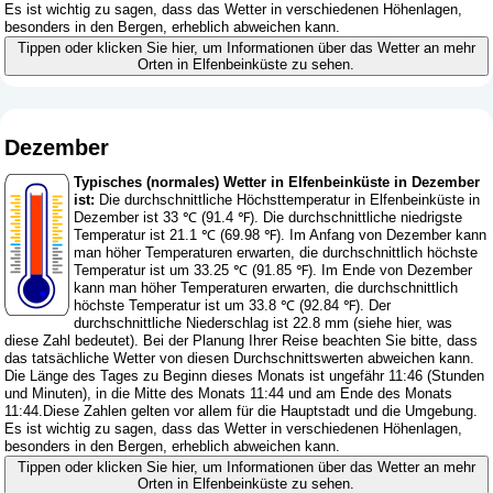
Es ist wichtig zu sagen, dass das Wetter in verschiedenen Höhenlagen,
besonders in den Bergen, erheblich abweichen kann.
Tippen oder klicken Sie hier, um Informationen über das Wetter an mehr
Orten in Elfenbeinküste zu sehen.
Dezember
Typisches (normales) Wetter in Elfenbeinküste in Dezember
ist:
Die durchschnittliche Höchsttemperatur in Elfenbeinküste in
Dezember ist 33 ℃ (91.4 ℉). Die durchschnittliche niedrigste
Temperatur ist 21.1 ℃ (69.98 ℉). Im Anfang von Dezember kann
man höher Temperaturen erwarten, die durchschnittlich höchste
Temperatur ist um 33.25 ℃ (91.85 ℉). Im Ende von Dezember
kann man höher Temperaturen erwarten, die durchschnittlich
höchste Temperatur ist um 33.8 ℃ (92.84 ℉). Der
durchschnittliche Niederschlag ist 22.8 mm (
siehe hier, was
diese Zahl bedeutet
). Bei der Planung Ihrer Reise beachten Sie bitte, dass
das tatsächliche Wetter von diesen Durchschnittswerten abweichen kann.
Die Länge des Tages zu Beginn dieses Monats ist ungefähr 11:46 (Stunden
und Minuten), in die Mitte des Monats 11:44 und am Ende des Monats
11:44.Diese Zahlen gelten vor allem für die Hauptstadt und die Umgebung.
Es ist wichtig zu sagen, dass das Wetter in verschiedenen Höhenlagen,
besonders in den Bergen, erheblich abweichen kann.
Tippen oder klicken Sie hier, um Informationen über das Wetter an mehr
Orten in Elfenbeinküste zu sehen.