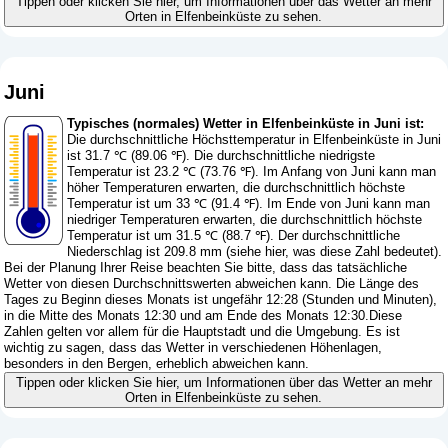
Tippen oder klicken Sie hier, um Informationen über das Wetter an mehr
Orten in Elfenbeinküste zu sehen.
Juni
Typisches (normales) Wetter in Elfenbeinküste in Juni ist:
Die durchschnittliche Höchsttemperatur in Elfenbeinküste in Juni
ist 31.7 ℃ (89.06 ℉). Die durchschnittliche niedrigste
Temperatur ist 23.2 ℃ (73.76 ℉). Im Anfang von Juni kann man
höher Temperaturen erwarten, die durchschnittlich höchste
Temperatur ist um 33 ℃ (91.4 ℉). Im Ende von Juni kann man
niedriger Temperaturen erwarten, die durchschnittlich höchste
Temperatur ist um 31.5 ℃ (88.7 ℉). Der durchschnittliche
Niederschlag ist 209.8 mm (
siehe hier, was diese Zahl bedeutet
).
Bei der Planung Ihrer Reise beachten Sie bitte, dass das tatsächliche
Wetter von diesen Durchschnittswerten abweichen kann. Die Länge des
Tages zu Beginn dieses Monats ist ungefähr 12:28 (Stunden und Minuten),
in die Mitte des Monats 12:30 und am Ende des Monats 12:30.Diese
Zahlen gelten vor allem für die Hauptstadt und die Umgebung. Es ist
wichtig zu sagen, dass das Wetter in verschiedenen Höhenlagen,
besonders in den Bergen, erheblich abweichen kann.
Tippen oder klicken Sie hier, um Informationen über das Wetter an mehr
Orten in Elfenbeinküste zu sehen.