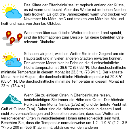
Das Klima der Elfenbeinküste ist tropisch entlang der Küste,
es ist warm und feucht. Aber das Wetter ist im hohen Norden
halb trocken. Es gibt drei Jahreszeiten: warm und trocken von
November bis März, heiß und trocken von März bis Mai und
heiß und nass von Juni bis Oktober.
Wenn man über das übliche Wetter in diesem Land spricht,
sind die Informationen zum Beispiel für diese beliebten Orte
relevant: Dimbokro.
Schauen wir jetzt, welches Wetter Sie in der Gegend um die
Hauptstadt und in vielen anderen Städten erwarten können.
Der wärmste Monat hier ist Februar, die durchschnittliche
Höchsttemperatur ist 36.6 ℃ (97.88 ℉). Die durchschnittliche
minimale Temperatur in diesem Monat ist 23.3 ℃ (73.94 ℉). Der kälteste
Monat hier ist August, die durchschnittliche Höchsttemperatur ist 29.8 ℃
(85.64 ℉). Die durchschnittliche minimale Temperatur in diesem Monat ist
23 ℃ (73.4 ℉).
Wenn Sie zu einigen Orten in Elfenbeinküste reisen,
berücksichtigen Sie immer die Höhe des Ortes. Der höchste
Punkt ist hier Monts Nimba (1752 m) und der tiefste Punkt ist
Gulf of Guinea (0 m). Daher sind die Höhenunterschiede in diesem Land
nicht zu vernachlässigen und Sie sollten erwarten, dass das Wetter an
verschiedenen Orten in verschiedenen Höhen unterschiedlich sein wird.
Beachten Sie, dass die Temperatur normalerweise um 1.2 - 1.9 ℃ (2.2 - 3.5
℉) pro 200 m (656 ft) abnimmt, abhängig von den anderen