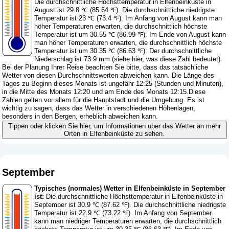
Die durchschnittliche Höchsttemperatur in Elfenbeinküste in
August ist 29.8 ℃ (85.64 ℉). Die durchschnittliche niedrigste
Temperatur ist 23 ℃ (73.4 ℉). Im Anfang von August kann man
höher Temperaturen erwarten, die durchschnittlich höchste
Temperatur ist um 30.55 ℃ (86.99 ℉). Im Ende von August kann
man höher Temperaturen erwarten, die durchschnittlich höchste
Temperatur ist um 30.35 ℃ (86.63 ℉). Der durchschnittliche
Niederschlag ist 73.9 mm (
siehe hier, was diese Zahl bedeutet
).
Bei der Planung Ihrer Reise beachten Sie bitte, dass das tatsächliche
Wetter von diesen Durchschnittswerten abweichen kann. Die Länge des
Tages zu Beginn dieses Monats ist ungefähr 12:25 (Stunden und Minuten),
in die Mitte des Monats 12:20 und am Ende des Monats 12:15.Diese
Zahlen gelten vor allem für die Hauptstadt und die Umgebung. Es ist
wichtig zu sagen, dass das Wetter in verschiedenen Höhenlagen,
besonders in den Bergen, erheblich abweichen kann.
Tippen oder klicken Sie hier, um Informationen über das Wetter an mehr
Orten in Elfenbeinküste zu sehen.
September
Typisches (normales) Wetter in Elfenbeinküste in September
ist:
Die durchschnittliche Höchsttemperatur in Elfenbeinküste in
September ist 30.9 ℃ (87.62 ℉). Die durchschnittliche niedrigste
Temperatur ist 22.9 ℃ (73.22 ℉). Im Anfang von September
kann man niedriger Temperaturen erwarten, die durchschnittlich