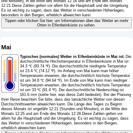
und Minuten), in die Mitte des Monats 12:16 und am Ende des Monats
12:21.Diese Zahlen gelten vor allem für die Hauptstadt und die Umgebung.
Es ist wichtig zu sagen, dass das Wetter in verschiedenen Höhenlagen,
besonders in den Bergen, erheblich abweichen kann.
Tippen oder klicken Sie hier, um Informationen über das Wetter an mehr
Orten in Elfenbeinküste zu sehen.
Mai
Typisches (normales) Wetter in Elfenbeinküste in Mai ist:
Die
durchschnittliche Höchsttemperatur in Elfenbeinküste in Mai ist
34.3 ℃ (93.74 ℉). Die durchschnittliche niedrigste Temperatur
ist 23.4 ℃ (74.12 ℉). Im Anfang von Mai kann man höher
Temperaturen erwarten, die durchschnittlich höchste Temperatur
ist um 34.8 ℃ (94.64 ℉). Im Ende von Mai kann man niedriger
Temperaturen erwarten, die durchschnittlich höchste Temperatur
ist um 33 ℃ (91.4 ℉). Der durchschnittliche Niederschlag ist
161.6 mm (
siehe hier, was diese Zahl bedeutet
). Bei der Planung
Ihrer Reise beachten Sie bitte, dass das tatsächliche Wetter von diesen
Durchschnittswerten abweichen kann. Die Länge des Tages zu Beginn
dieses Monats ist ungefähr 12:21 (Stunden und Minuten), in die Mitte des
Monats 12:25 und am Ende des Monats 12:28.Diese Zahlen gelten vor
allem für die Hauptstadt und die Umgebung. Es ist wichtig zu sagen, dass
das Wetter in verschiedenen Höhenlagen, besonders in den Bergen,
erheblich abweichen kann.