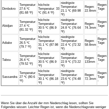
niedrigste
Temperatur:
höchste
Regen
Temperatur:
Regen:
Dimbokro
27.6 ℃
Temperatur: 33
Tage:
21.1 ℃ (69.98
22.8mm
(81.68 ℉)
℃ (91.4 ℉)
-
℉)
höchste
niedrigste
Temperatur:
Regen
Temperatur:
Temperatur:
Regen:
Abidjan
27.4 ℃
Tage:
30.5 ℃ (86.9
24.8 ℃ (76.64
74.3mm
(81.32 ℉)
-
℉)
℉)
höchste
niedrigste
Temperatur:
Regen
Temperatur:
Temperatur:
Regen:
Adiake
26.5 ℃
Tage:
31.1 ℃ (87.98
22.4 ℃ (72.32
58.8mm
(79.7 ℉)
-
℉)
℉)
höchste
niedrigste
Temperatur:
Regen
Temperatur:
Temperatur:
Regen:
Tabou
26.4 ℃
Tage:
30.5 ℃ (86.9
22.9 ℃ (73.22
133mm
(79.52 ℉)
-
℉)
℉)
höchste
niedrigste
Temperatur:
Regen
Temperatur:
Temperatur:
Regen:
Sassandra
27 ℃ (80.6
Tage:
30.1 ℃ (86.18
23.6 ℃ (74.48
72.3mm
℉)
-
℉)
℉)
Wenn Sie über die Anzahl der mm Niederschlag lesen, sollten Sie
Folgendes wissen: Leichter Regen ist, wenn die Niederschlagsrate weniger