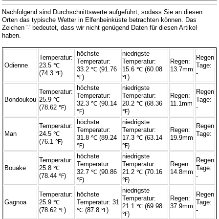
Nachfolgend sind Durchschnittswerte aufgeführt, sodass Sie an diesen
Orten das typische Wetter in Elfenbeinküste betrachten können. Das
Zeichen '-' bedeutet, dass wir nicht genügend Daten für diesen Artikel
haben.
höchste
niedrigste
Temperatur:
Regen
Temperatur:
Temperatur:
Regen:
Odienne
23.5 ℃
Tage:
33.2 ℃ (91.76
15.6 ℃ (60.08
13.7mm
(74.3 ℉)
-
℉)
℉)
höchste
niedrigste
Temperatur:
Regen
Temperatur:
Temperatur:
Regen:
Bondoukou
25.9 ℃
Tage:
32.3 ℃ (90.14
20.2 ℃ (68.36
11.1mm
(78.62 ℉)
-
℉)
℉)
höchste
niedrigste
Temperatur:
Regen
Temperatur:
Temperatur:
Regen:
Man
24.5 ℃
Tage:
31.8 ℃ (89.24
17.3 ℃ (63.14
19.9mm
(76.1 ℉)
-
℉)
℉)
höchste
niedrigste
Temperatur:
Regen
Temperatur:
Temperatur:
Regen:
Bouake
25.8 ℃
Tage:
32.7 ℃ (90.86
21.2 ℃ (70.16
14.8mm
(78.44 ℉)
-
℉)
℉)
niedrigste
Temperatur:
höchste
Regen
Temperatur:
Regen:
Gagnoa
25.9 ℃
Temperatur: 31
Tage:
21.1 ℃ (69.98
37.9mm
(78.62 ℉)
℃ (87.8 ℉)
-
℉)